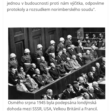
jednou v budoucnosti proti nám výčitka, odpovíme
protokoly a rozsudkem norimberského soudu".
Osmého srpna 1945 byla podepsána londýnská
dohoda mezi SSSR, USA, Velkou Británií a Francií.