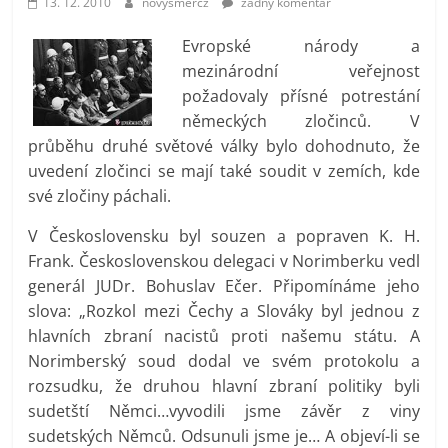
13. 12. 2010
novysmercz
žádný komentář
prospívá?
Evropské národy a
mezinárodní veřejnost
požadovaly přísné potrestání
německých zločinců. V
průběhu druhé světové války bylo dohodnuto, že
uvedení zločinci se mají také soudit v zemích, kde
své zločiny páchali.
V Československu byl souzen a popraven K. H.
Frank. Československou delegaci v Norimberku vedl
generál JUDr. Bohuslav Ečer. Připomínáme jeho
slova: „Rozkol mezi Čechy a Slováky byl jednou z
hlavních zbraní nacistů proti našemu státu. A
Norimberský soud dodal ve svém protokolu a
rozsudku, že druhou hlavní zbraní politiky byli
sudetští Němci…vyvodili jsme závěr z viny
sudetských Němců. Odsunuli jsme je… A objeví-li se