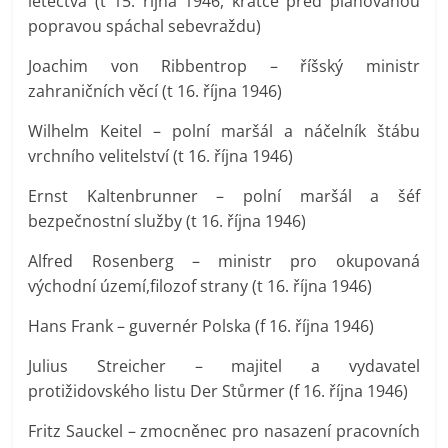
letectva (t 15. října 1946, krátce před plánovanou
popravou spáchal sebevraždu)
Joachim von Ribbentrop – říšský ministr
zahraničních věcí (t 16. října 1946)
Wilhelm Keitel – polní maršál a náčelník štábu
vrchního velitelství (t 16. října 1946)
Ernst Kaltenbrunner – polní maršál a šéf
bezpečnostní služby (t 16. října 1946)
Alfred Rosenberg – ministr pro okupovaná
východní území,filozof strany (t 16. října 1946)
Hans Frank – guvernér Polska (f 16. října 1946)
Julius Streicher – majitel a vydavatel
protižidovského listu Der Stůrmer (f 16. října 1946)
Fritz Sauckel – zmocněnec pro nasazení pracovních