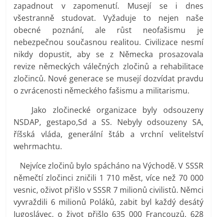
zapadnout v zapomenutí. Musejí se i dnes
všestranně studovat. Vyžaduje to nejen naše
obecné poznání, ale růst neofašismu je
nebezpečnou současnou realitou. Civilizace nesmí
nikdy dopustit, aby se z Německa prosazovala
revize německých válečných zločinů a rehabilitace
zločinců. Nové generace se musejí dozvídat pravdu
o zvrácenosti německého fašismu a militarismu.
Jako zločinecké organizace byly odsouzeny
NSDAP, gestapo,Sd a SS. Nebyly odsouzeny SA,
říšská vláda, generální štáb a vrchní velitelství
wehrmachtu.
Nejvíce zločinů bylo spácháno na Východě. V SSSR
němečtí zločinci zničili 1 710 měst, více než 70 000
vesnic, oživot přišlo v SSSR 7 milionů civilistů. Němci
vyvraždili 6 milionů Poláků, zabit byl každý desátý
Jugoslávec, o život přišlo 635 000 Francouzů, 628