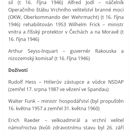
sil (t 16. října 1946) Alfred Jodl – náčelník
Operačního štábu Vrchního velitelství branné moci
(OKW, Oberkommando der Wehrmacht) (t 16. října
1946) rehabilitován 1953 Wilhelm Frick – ministr
vnitra a říšský protektor v Čechách a na Moravě (t
16. října 1946)
Arthur Seyss-lnquart – guvernér Rakouska a
nizozemský komisař (t 16. října 1946)
Doživotí
Rudolf Hess – Hitlerův zástupce a vůdce NSDAP
(zemřel 17. srpna 1987 ve vězení ve Spandau)
Walter Funk – ministr hospodářství (byl propuštěn
16. května 1957 a zemřel 31. května 1960)
Erich Raeder – velkoadmirál a vrchní velitel
námořnictva (kvůli zdravotnímu stavu byl 26. září