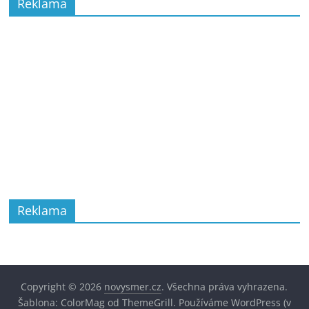
Reklama
Reklama
Copyright © 2026
novysmer.cz
. Všechna práva vyhrazena.
Šablona:
ColorMag
od ThemeGrill. Používáme
WordPress
(v