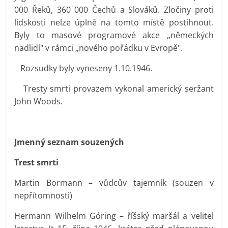
000 Řeků, 360 000 Čechů a Slováků. Zločiny proti
lidskosti nelze úplně na tomto místě postihnout.
Byly to masové programové akce „německých
nadlidí" v rámci „nového pořádku v Evropě".
Rozsudky byly vyneseny 1.10.1946.
Tresty smrti provazem vykonal americký seržant
John Woods.
Jmenný seznam souzených
Trest smrti
Martin Bormann – vůdcův tajemník (souzen v
nepřítomnosti)
Hermann Wilhelm Góring – říšský maršál a velitel