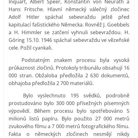
Inquart, Albert Speer, Konstantin von Neurath a
Hans Fritsche. Hlavní německý válečný zločinec
Adolf Hitler spáchal sebevraždu ještě před
kapitulací fašistického Německa. Rovněž J. Goebbels
a H. Himmler se zatčení vyhnuli sebevraždou. H.
Góring 15.10. 1946 spáchal sebevraždu ve vězeňské
cele. Požil cyankali.
Podstatným znakem procesu byla vysoká
průkaznost zločinů. Protokoly tribunálu obsahují 16
000 stran. Obžaloba předložila 2 630 dokumentů,
obhajoba předložila 2 700 materiálů.
Bylo vyslechnuto 195 svědků, podrobně
prostudováno bylo 300 000 přísežných písemných
výpovědí. Během procesu bylo spotřebováno 5
milionů listů papíru. Bylo použito 27 000 metrů
zvukového filmu a 7 000 metrů fotografického filmu.
Fakta o německých zločinech nesmějí nikdy