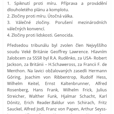
1. Spiknutí proti míru. Příprava a provádění
dlouholetého plánu a komplotu.
2. Zločiny proti míru. Útočná válka.
3. Válečné zločiny. Porušení mezinárodních
válečných konvencí.
4. Zločiny proti lidskosti. Genocida.
Předsedou tribunálu byl zvolen člen Nejvyššího
soudu Veké Británie Geoffrey Lawrence. Hlavním
žalobcem za SSSR byl R.A. Ruděnko, za USA- Robert
Jackson, za Británii – H.Schaweross, za Francii F. de
Menthon. Na lavici obžalovaných zasedli Hermann
Góring, Joachim von Ribbentrop, Rudolf Hess,
Wilhelm Keitel, Ernst Kaltenbrunner, Alfred
Rosenberg, Hans Frank, Wilhelm Frick, Julius
Streicher, Walther Funk, Hjalmar Schacht, Karl
Dónitz, Erich Reader.Baldur von Schirach, Fritz
Sauckel, Alfred Jodl, Franz von Papen, Arthur Seyss-