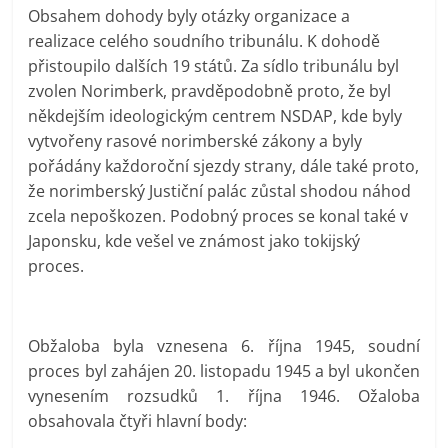
Obsahem dohody byly otázky organizace a
realizace celého soudního tribunálu. K dohodě
přistoupilo dalších 19 států. Za sídlo tribunálu byl
zvolen Norimberk, pravděpodobně proto, že byl
někdejším ideologickým centrem NSDAP, kde byly
vytvořeny rasové norimberské zákony a byly
pořádány každoroční sjezdy strany, dále také proto,
že norimberský Justiční palác zůstal shodou náhod
zcela nepoškozen. Podobný proces se konal také v
Japonsku, kde vešel ve známost jako tokijský
proces.
Obžaloba byla vznesena 6. října 1945, soudní
proces byl zahájen 20. listopadu 1945 a byl ukončen
vynesením rozsudků 1. října 1946. Ožaloba
obsahovala čtyři hlavní body: