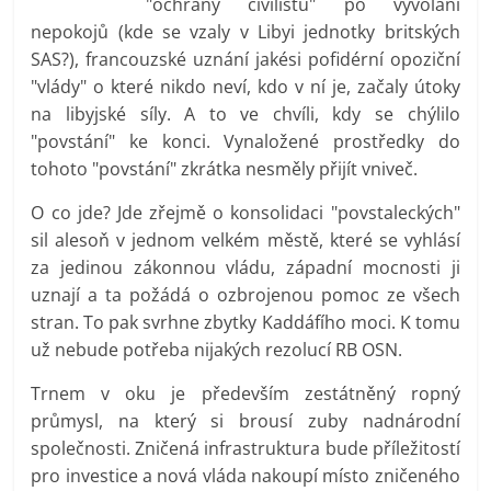
"ochrany civilistů" po vyvolání
prospívá?
nepokojů (kde se vzaly v Libyi jednotky britských
SAS?), francouzské uznání jakési pofidérní opoziční
"vlády" o které nikdo neví, kdo v ní je, začaly útoky
na libyjské síly. A to ve chvíli, kdy se chýlilo
"povstání" ke konci. Vynaložené prostředky do
tohoto "povstání" zkrátka nesměly přijít vniveč.
O co jde? Jde zřejmě o konsolidaci "povstaleckých"
sil alesoň v jednom velkém městě, které se vyhlásí
za jedinou zákonnou vládu, západní mocnosti ji
uznají a ta požádá o ozbrojenou pomoc ze všech
stran. To pak svrhne zbytky Kaddáfího moci. K tomu
už nebude potřeba nijakých rezolucí RB OSN.
Trnem v oku je především zestátněný ropný
průmysl, na který si brousí zuby nadnárodní
společnosti. Zničená infrastruktura bude příležitostí
pro investice a nová vláda nakoupí místo zničeného