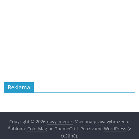
Reklama
Copyright © 2026
novysmer.cz
. Všechna práva vyhrazena.
Šablona:
ColorMag
od ThemeGrill. Používáme
WordPress
(v
češtině).