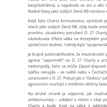
bezpředmětná, a nejednalo se ani o věci ří
kladné hlasy jako stálých členů RB rezoluce n
Když byla Charta formulována, vycházeli je
všech pěti stálých členů RB, vždy bude exis
prvnímu zásadnímu porušení čl. 27 Chart
následovala tříletá válka na Korejském pol
společnost dodnes. I tehdy byla "spojenec
Je krajně politováníhodné, že mezinárodní 
agrese "zapomněli" na čl. 27 Charty a aro
nedomyslily, čeho se může Západ dopustit z
takřka nenajde – ve světě nebo v Čechách –
ustanovení v čl. 27. Pokud jde o "českou" zahr
agresorům rozchází s míněním většiny česk
Na druhé straně je odporné, jak značná
antikomunisty – zabíjení a ničení v Libyi 
Charty a bude trvat na válce s jakýmiko