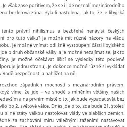
 Je však zase pozitivem, že se i lidé neznalí mezinárodního
na bezletová zóna. Byla-li nastolena, jak to, že je libyjská
 tento právní nihilismus a bezbřehá nenávist českých
ení pro tuto válku? Je možné mít různé názory na vládu
osobu, je možné vnímat odlišně vystoupení části libyjského
 jde o druh občanské války, a je možné nezajímat se, jak to
íčiny. Je možné očekávat lišící se výsledky této podivné
odporuje jednu stranu). Je dokonce možné různě si vykládat
v Radě bezpečnosti a nahlížet na ně.
ní rozchod západních mocností s mezinárodním právem.
(když víme, že jde – ve shodě s míněním většiny našich
především a na prvním místě o to, jak bude vypadat svět bez
ilo po 2. světové válce. Dnes jde o to, zda bude 21. století
u silné státy válkou nastolovat vlády ve slabších zemích,
dné za zachování míru válečnými taženími nastavovat