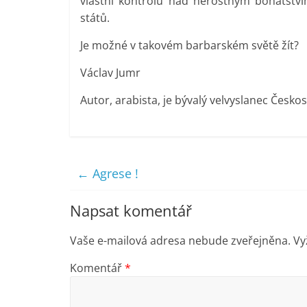
vlastní kontrolu nad nerostným bohatstv
států.
Je možné v takovém barbarském světě žít?
Václav Jumr
Autor, arabista, je bývalý velvyslanec Českos
←
Agrese !
Napsat komentář
Vaše e-mailová adresa nebude zveřejněna.
Vy
Komentář
*