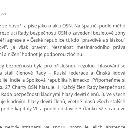
libye
se hovoří a píše jako o akci OSN. Na špatně, podle mého
rezoluci Rady bezpečnosti OSN o zavedení bezletové zóny
ři agrese a v České republice ti, kdo "pravdivě a s láskou"
rovi". Já však pravím: Neznalost mezinárodního práva
 a ničení hodnot je podporou zločinu.
y bezpečnosti byla pro příslušnou rezoluci; hlasování se
dva stálí členové Rady – Ruská federace a Čínská lidová
razílie, Indie a Spolková republika Německo. Připomeňme si
ku 27 Charty OSN hlasuje. 1. Každý člen Rady bezpečnosti
 Rada bezpečnosti kladnými hlasy devíti členů. 3. Ve všech
e kladnými hlasy devíti členů, včetně hlasů všech stálých
 podle kapitoly VI. a podle odstavce 3 článku 52 strana ve
e nebyly stranami ve sporu, proto je jejich abstence