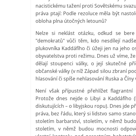
nacistickému tažení proti Sovětskému svazu.
práva ptají: Podle rezoluce měla být nastole
obloha plna útočných letounů?
Nelze si neklást otázku, odkud se bere
"demokratů" vůči těm, kdo nesdílejí nadš
plukovníka Kaddáfího či úžeji jen na jeho 
obyvatelstva proti režimu. Dnes už víme, že
dělají stoupenci války, o její skutečné př
občanské války (v níž Západ silou zbraní p
hlasování či spíše nehlasování Ruska a Číny 
Není však přípustné přehlížet flagrant
Protože dnes nejde o Libyi a Kaddáfího 
diskutujících – o libyjskou ropu). Dnes jde 
práva, bez řádu, který si lidstvo samo stanov
stoletím barbarství, stoletím, v němž budo
stoletím, v němž budou mocnosti odpově