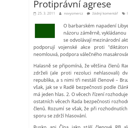
Protiprávní agrese
vlastně
prospívá?
25. 3. 2011
novysmercz
žádný komentář
O barbarském napadení Libye 
názoru záměrně, vykládanou 
se odvolávají mezinárodní akté
podporují vojenské akce proti "diktáto
neomlouvá, podpora válečného masakrování
Halasně se připomíná, že většina členů Rad
zdrželi (ale proti rezoluci nehlasovali) 
republika, a s nimi tři nestálí členové – B
však, jak se v Radě bezpečnosti podle člán
má jeden hlas. 2. O věcech řízení rozhoduje
ostatních věcech Rada bezpečnosti rozhoduj
členů. Rozumí se však, že při rozhodnutích
sporu se zdrží hlasování.
Rusko ani Čína jako stálí členové RB al