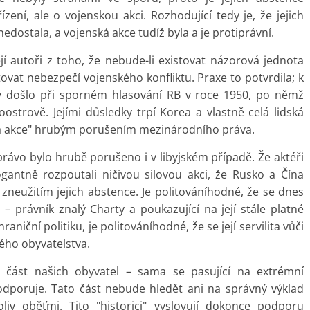
zení, ale o vojenskou akci. Rozhodující tedy je, že jejich
edostala, a vojenská akce tudíž byla a je protiprávní.
jí autoři z toho, že nebude-li existovat názorová jednota
tovat nebezpečí vojenského konfliktu. Praxe to potvrdila; k
y došlo při sporném hlasování RB v roce 1950, po němž
oostrově. Jejími důsledky trpí Korea a vlastně celá lidská
ká akce" hrubým porušením mezinárodního práva.
právo bylo hrubě porušeno i v libyjském případě. Že aktéři
gantně rozpoutali ničivou silovou akci, že Rusko a Čína
neužitím jejich abstence. Je politováníhodné, že se dnes
 právník znalý Charty a poukazující na její stále platné
aniční politiku, je politováníhodné, že se její servilita vůči
ého obyvatelstva.
 část našich obyvatel – sama se pasující na extrémní
podporuje. Tato část nebude hledět ani na správný výklad
liv oběťmi. Tito "historici" vyslovují dokonce podporu