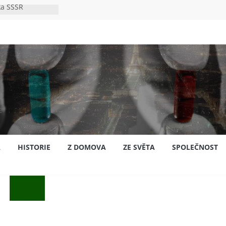
ka SSSR
e
to bylo s
e
pión?
jansku
A
HISTORIE
Z DOMOVA
ZE SVĚTA
SPOLEČNOST