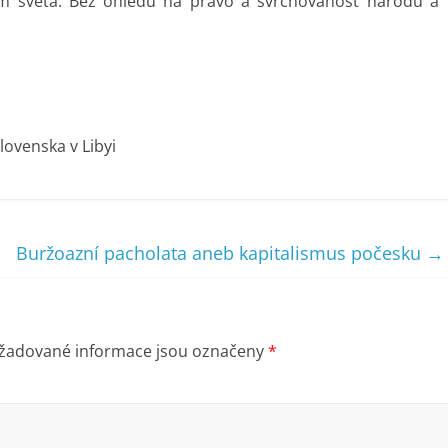
ím světa. Bez ohledu na právo a svrchovanost národů a
lovenska v Libyi
Buržoazní pacholata aneb kapitalismus počesku
→
žadované informace jsou označeny
*