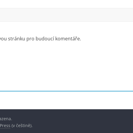
ovou stránku pro budoucí komentáře.
azena.
Press
(v češtině).