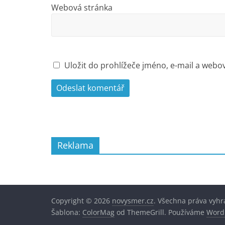
Webová stránka
Uložit do prohlížeče jméno, e-mail a web
Reklama
Copyright © 2026
novysmer.cz
. Všechna práva vyhr
Šablona:
ColorMag
od ThemeGrill. Používáme
Word