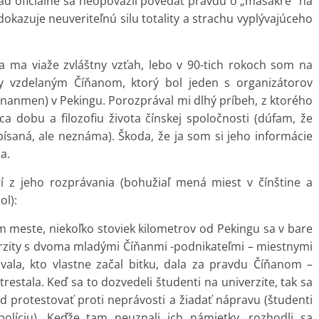
vlád oficiálne sa neopovážil povedať pravdu o „masakre“ na
okazuje neuveriteľnú silu totality a strachu vyplývajúceho
 ma viaže zvláštny vzťah, lebo v 90-tich rokoch som na
ky vzdelaným Číňanom, ktorý bol jeden s organizátorov
nanmen) v Pekingu. Porozprával mi dlhý príbeh, z ktorého
a dobu a filozofiu života čínskej spoločnosti (dúfam, že
apísaná, ale neznáma). Škoda, že ja som si jeho informácie
a.
í z jeho rozprávania (bohužiaľ mená miest v čínštine a
l):
 meste, niekoľko stoviek kilometrov od Pekingu sa v bare
iverzity s dvoma mladými Číňanmi -podnikateľmi – miestnymi
rovala, kto vlastne začal bitku, dala za pravdu Číňanom –
estala. Keď sa to dozvedeli študenti na univerzite, tak sa
d protestovať proti neprávosti a žiadať nápravu (študenti
 políciu). Keďže tam neuznali ich námietky, rozhodli sa