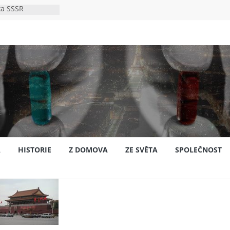
ka SSSR
e
to bylo s
e
pión?
jansku
A
HISTORIE
Z DOMOVA
ZE SVĚTA
SPOLEČNOST