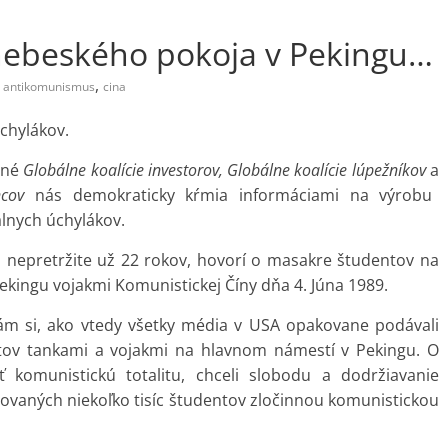
nebeského pokoja v Pekingu…
,
antikomunismus
cina
uchylákov.
tné
Globálne koalície investorov, Globálne koalície lúpežníkov
a
ncov
nás demokraticky kŕmia informáciami na výrobu
lnych úchylákov.
a nepretržite už 22 rokov, hovorí o masakre študentov na
kingu vojakmi Komunistickej Číny dňa 4. Júna 1989.
m si, ako vtedy všetky média v USA opakovane podávali
ov tankami a vojakmi na hlavnom námestí v Pekingu. O
ť komunistickú totalitu, chceli slobodu a dodržiavanie
ovaných niekoľko tisíc študentov zločinnou komunistickou