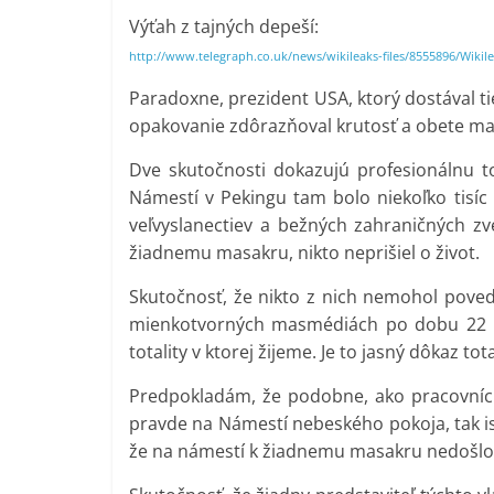
Výťah z tajných depeší:
http://www.telegraph.co.uk/news/wikileaks-files/8555896/Wiki
Paradoxne, prezident USA, ktorý dostával tie
opakovanie zdôrazňoval krutosť a obete m
Dve skutočnosti dokazujú profesionálnu to
Námestí v Pekingu tam bolo niekoľko tisíc
veľvyslanectiev a bežných zahraničných zve
žiadnemu masakru, nikto neprišiel o život.
Skutočnosť, že nikto z nich nemohol pove
mienkotvorných masmédiách po dobu 22 r
totality v ktorej žijeme. Je to jasný dôkaz to
Predpokladám, že podobne, ako pracovníci
pravde na Námestí nebeského pokoja, tak isto
že na námestí k žiadnemu masakru nedošlo