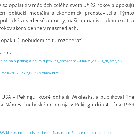
 sa opakuje v médiách celého sveta už 22 rokov a opakujú
ní politickí, mediálni a ekonomickí predstavitelia. Týmto
olitické a vedecké autority, naši humanisti, demokrati a
2 rokov skoro denne v masmédiách.
e opakujú, nebudem to tu rozoberať.
ad na :
en-an-men-peking-o-nej-mlci-ptw-/sk_svet.asp?c=A110604_201923_sk_svet_p58
-masakru-v-Pekingu-1989-video.html
 USA v Pekingu, ktoré odhalili Wikileaks, a publikoval The
e na Námestí nebeského pokoja v Pekingu dňa 4. Júna 1989
2/Wikileaks-no-bloodshed-inside-Tiananmen-Square-cables-claim.html