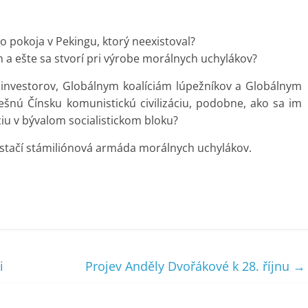
 pokoja v Pekingu, ktorý neexistoval?
 a ešte sa stvorí pri výrobe morálnych uchylákov?
 investorov, Globálnym koalíciám lúpežníkov a Globálnym
pešnú Čínsku komunistickú civilizáciu, podobne, ako sa im
áciu v bývalom socialistickom bloku?
 nestačí stámiliónová armáda morálnych uchylákov.
i
Projev Anděly Dvořákové k 28. říjnu
→