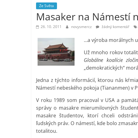
Ze Světa
vlastně
Masaker na Námestí 
prospívá?
26. 10. 2011
novysmercz
žádný komentář
…a výroba morálnych 
Už mnoho rokov totali
Globálne koalície zloči
„demokratických“ morá
Jedna z týchto informácií, ktorou nás kŕmi
Námestí nebeského pokoja (Tiananmen) v Pe
V roku 1989 som pracoval v USA a pamätá
správy o masakre mierumilovných študent
masakre študentov, ktorí chceli odstráni
ľudských práv. O námestí, kde bolo zmasakr
totalitou.