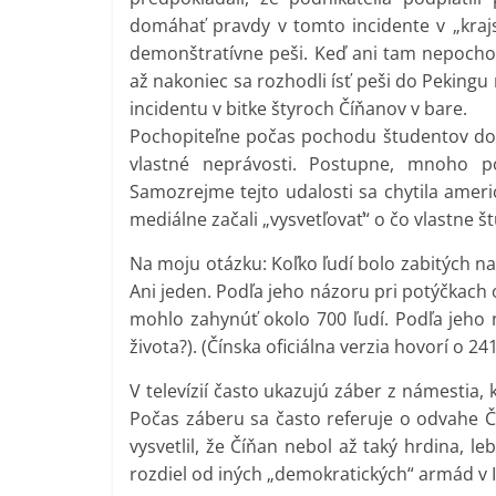
domáhať pravdy v tomto incidente v „kraj
demonštratívne peši. Keď ani tam nepochodi
až nakoniec sa rozhodli ísť peši do Peking
incidentu v bitke štyroch Číňanov v bare.
Pochopiteľne počas pochodu študentov do Pek
vlastné neprávosti. Postupne, mnoho 
Samozrejme tejto udalosti sa chytila ameri
mediálne začali „vysvetľovať“ o čo vlastne 
Na moju otázku: Koľko ľudí bolo zabitých n
Ani jeden. Podľa jeho názoru pri potýčkach
mohlo zahynúť okolo 700 ľudí. Podľa jeho n
života?). (Čínska oficiálna verzia hovorí o 2
V televízií často ukazujú záber z námestia, k
Počas záberu sa často referuje o odvahe Č
vysvetlil, že Číňan nebol až taký hrdina, 
rozdiel od iných „demokratických“ armád v Ir