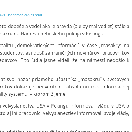
leaks-Tiananmen-cables.html
to depeše a vedel aká je pravda (ale by mal vedieť) stále a
asakru na Námestí nebeského pokoja v Pekingu.
talitu „demokratických“ informácií. V čase „masakry“ na
 študentov, asi dosť zahraničných novinárov, pracovníkov
davcov. Títo ľudia jasne videli, že na námestí nedošlo k
dať svoj názor priameho účastníka „masakru“ v svetových
okov dokazuje neuveriteľnú absolútnu moc informačnej
tality systému, v ktorom žijeme.
 veľvyslanectva USA v Pekingu informovali vládu v USA o
 aj iní pracovníci veľvyslanectiev informovali svoje vlády,
.