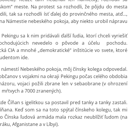
skom“ meste. Na protest sa rozhodli, že pôjdu do mesta
li, tak sa rozhodli ísť ďalej do provinčného mesta, atď…,
u na Námestie nebeského pokoja, aby niekto urobil nápravu
ingu sa k nim pridávali ďalší ľudia, ktorí chceli vyriešiť
pochodujúcich nevedelo o pôvode a účelu pochodu.
cká CIA a mnohé „demokratické“ inštitúcie vo svete, ktoré
študentom ide.
a námestí Nebeského pokoja, môj čínsky kolega odpovedal.
 občanov s vojakmi na okraji Pekingu počas celého obdobia
ázoru, vojaci požili zbrane len v sebaobrane (v ohrození
41 mŕtvych a 7000 zranených).
de Číňan s igelitkou sa postavil pred tanky a tanky zastali.
íňana. Keď som sa na toto spýtal čínskeho kolegu, tak mi
lebo Čínska ľudová armáda mala rozkaz neublížiť ľudom (na
áku, Afganistane a v Líbyi).