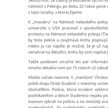
Skutočnosť, že žiadny predstaviteľ týchto 
námestí v Pekingu po dobu 22 rokov jasne d
z tejto totality, v ktorej žijeme.
K „masakru“ na Námestí nebeského pokoja
univerzite v USA pracoval s vysokoškols
protestu na Námestí nebeského pokoja (Tia
by bola pekná a zaujímavá kniha popisujúc
niekto ju raz napíše. Je možné, že je už n
nenahral na diktafón, knihu by som napísal j
Takže podávam stručne len pár informáci
mnoho detailov som po 15 rokoch už zabudo
Všetko začalo nevinne. V „menšom“ čínskom
pobili dvaja čínski študenti z miestnej un
zbohatlíkmi. Polícia, ktorá incident vyšet
podnikateľom a dvoch študentov nejako potr
masovo vybrali na políciu a na mestský úra
predpokladali, že podnikatelia podplatili