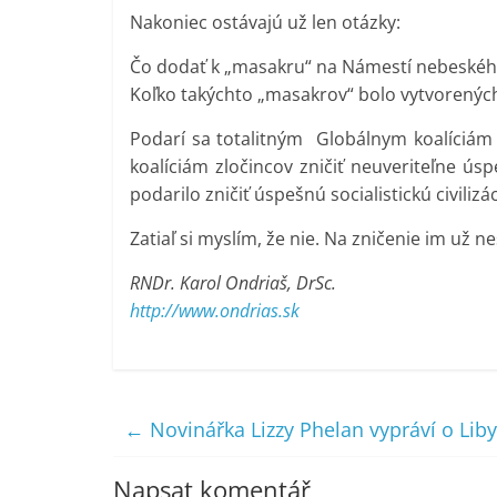
Nakoniec ostávajú už len otázky:
Čo dodať k „masakru“ na Námestí nebeského
Koľko takýchto „masakrov“ bolo vytvorených
Podarí sa totalitným Globálnym koalíciám
koalíciám zločincov zničiť neuveriteľne ús
podarilo zničiť úspešnú socialistickú civiliz
Zatiaľ si myslím, že nie. Na zničenie im už
RNDr. Karol Ondriaš, DrSc.
http://www.ondrias.sk
←
Novinářka Lizzy Phelan vypráví o Liby
Napsat komentář