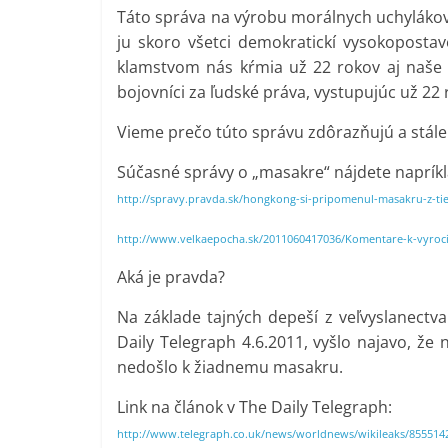
Táto správa na výrobu morálnych uchylákov
ju skoro všetci demokratickí vysokopostave
klamstvom nás kŕmia už 22 rokov aj naše p
bojovníci za ľudské práva, vystupujúc už 2
Vieme prečo túto správu zdôrazňujú a stál
Súčasné správy o „masakre“ nájdete napríkl
http://spravy.pravda.sk/hongkong-si-pripomenul-masakru-z-ti
http://www.velkaepocha.sk/2011060417036/Komentare-k-vyroci
Aká je pravda?
Na základe tajných depeší z veľvyslanectva
Daily Telegraph 4.6.2011, vyšlo najavo, ž
nedošlo k žiadnemu masakru.
Link na článok v The Daily Telegraph:
http://www.telegraph.co.uk/news/worldnews/wikileaks/855514