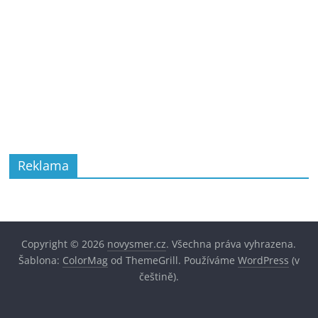
Reklama
Copyright © 2026
novysmer.cz
. Všechna práva vyhrazena.
Šablona:
ColorMag
od ThemeGrill. Používáme
WordPress
(v
češtině).