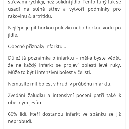
střevami rychleji, než solidní jídlo. Tento tuhý tuk se
usadí na stěně střev a vytvoří podmínky pro
rakovinu & artritidu.
Nejlépe je pít horkou polévku nebo horkou vodu po
jídle.
Obecné příznaky infarktu…
Důležitá poznámka o infarktu – měl-a byste vědět,
že ne každý infarkt se projeví bolestí levé ruky.
Může to být i intenzivní bolest v čelisti.
Nemusíte mít bolest v hrudi v průběhu infarktu.
Zvedání žaludku a intensivní pocení patří také k
obecným jevům.
60% lidí, kteří dostanou infarkt ve spánku se již
neprobudí.