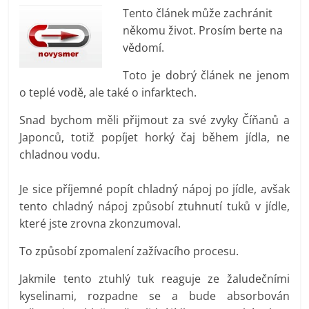
prospívá?
Tento článek může zachránit
někomu život. Prosím berte na
vědomí.
Toto je dobrý článek ne jenom
o teplé vodě, ale také o infarktech.
Snad bychom měli přijmout za své zvyky Číňanů a
Japonců, totiž popíjet horký čaj během jídla, ne
chladnou vodu.
Je sice příjemné popít chladný nápoj po jídle, avšak
tento chladný nápoj způsobí ztuhnutí tuků v jídle,
které jste zrovna zkonzumoval.
To způsobí zpomalení zažívacího procesu.
Jakmile tento ztuhlý tuk reaguje ze žaludečními
kyselinami, rozpadne se a bude absorbován