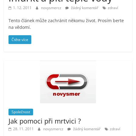
prospívá?
1. 12. 2011
novysmercz
žádný komentář
zdraví
Tento článek může zachránit někomu život. Prosím berte
na vědomí.
Čtěte více
Společnost
Jak pomoci při mrtvici ?
28. 11. 2011
novysmercz
žádný komentář
zdraví