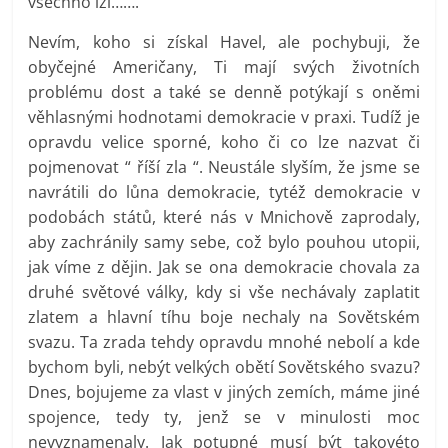
všechno lži…….
Nevím, koho si získal Havel, ale pochybuji, že
obyčejné Američany, Ti mají svých životních
problému dost a také se denně potýkají s oněmi
věhlasnými hodnotami demokracie v praxi. Tudíž je
opravdu velice sporné, koho či co lze nazvat či
pojmenovat “ říší zla “. Neustále slyším, že jsme se
navrátili do lůna demokracie, tytéž demokracie v
podobách států, které nás v Mnichově zaprodaly,
aby zachránily samy sebe, což bylo pouhou utopii,
jak víme z dějin. Jak se ona demokracie chovala za
druhé světové války, kdy si vše nechávaly zaplatit
zlatem a hlavní tíhu boje nechaly na Sovětském
svazu. Ta zrada tehdy opravdu mnohé nebolí a kde
bychom byli, nebýt velkých obětí Sovětského svazu?
Dnes, bojujeme za vlast v jiných zemích, máme jiné
spojence, tedy ty, jenž se v minulosti moc
nevyznamenaly. Jak potupné musí být takovéto