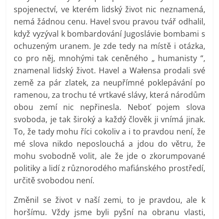
spojenectví, ve kterém lidský život nic neznamená,
nemá žádnou cenu. Havel svou pravou tvář odhalil,
když vyzýval k bombardování Jugoslávie bombami s
ochuzeným uranem. Je zde tedy na místě i otázka,
co pro něj, mnohými tak ceněného „ humanisty “,
znamenal lidský život. Havel a Wałensa prodali své
země za pár zlatek, za neupřímné poklepávání po
ramenou, za trochu té vrtkavé slávy, která národům
obou zemí nic nepřinesla. Neboť pojem slova
svoboda, je tak široký a každý člověk ji vnímá jinak.
To, že tady mohu říci cokoliv a i to pravdou není, že
mé slova nikdo neposlouchá a jdou do větru, že
mohu svobodně volit, ale že jde o zkorumpované
politiky a lidí z různorodého mafiánského prostředí,
určitě svobodou není.
Změnil se život v naší zemi, to je pravdou, ale k
horšímu. Vždy jsme byli pyšní na obranu vlasti,