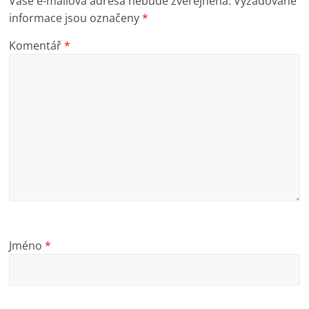
Vaše e-mailová adresa nebude zveřejněna.
Vyžadované
informace jsou označeny
*
Komentář
*
Jméno
*