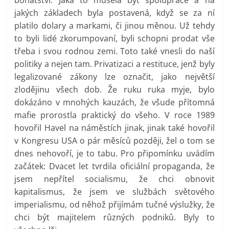
jakých základech byla postavená, když se za ní
platilo dolary a markami, či jinou měnou. Už tehdy
to byli lidé zkorumpovaní, byli schopni prodat vše
třeba i svou rodnou zemi. Toto také vnesli do naší
politiky a nejen tam. Privatizaci a restituce, jenž byly
legalizované zákony lze označit, jako největší
zlodějinu všech dob. Že ruku ruka myje, bylo
dokázáno v mnohých kauzách, že všude přítomná
mafie prorostla praktický do všeho. V roce 1989
hovořil Havel na náměstích jinak, jinak také hovořil
v Kongresu USA o pár měsíců později, žel o tom se
dnes nehovoří, je to tabu. Pro připomínku uvádím
začátek: Dvacet let tvrdila oficiální propaganda, že
jsem nepřítel socialismu, že chci obnovit
kapitalismus, že jsem ve službách světového
imperialismu, od něhož přijímám tučné výslužky, že
chci být majitelem různých podniků. Byly to