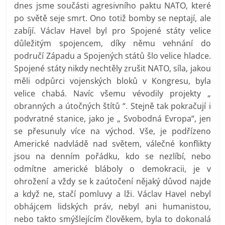
dnes jsme součásti agresivního paktu NATO, které
po světě seje smrt. Ono totiž bomby se neptají, ale
zabíjí. Václav Havel byl pro Spojené státy velice
důležitým spojencem, díky němu vehnání do
područí Západu a Spojených států šlo velice hladce.
Spojené státy nikdy nechtěly zrušit NATO, síla, jakou
měli odpůrci vojenských bloků v Kongresu, byla
velice chabá. Navíc všemu vévodily projekty „
obranných a útočných štítů “. Stejně tak pokračují i
podvratné stanice, jako je „ Svobodná Evropa“, jen
se přesunuly více na východ. Vše, je podřízeno
Americké nadvládě nad světem, válečné konflikty
jsou na denním pořádku, kdo se nezlíbí, nebo
odmítne americké bláboly o demokracii, je v
ohrožení a vždy se k zaútočení nějaký důvod najde
a když ne, stačí pomluvy a lži. Václav Havel nebyl
obhájcem lidských práv, nebyl ani humanistou,
nebo takto smýšlejícím člověkem, byla to dokonalá