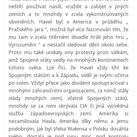
neštítí používat násilí, vraždit a zabíjet v jiných
zemích a to mnohdy v zcela vykonstruovaných
obviněních. Havel byl v Americe v průběhu „
Pražského jara “, možná byl více fascinován tím, že
mu tam v zcela titěrném divadle hráli jeho hru „
Vyrozuměni “ a nestačil sledovat dění okolo sebe.
Proto mu také unikaly ony protesty proti válkám,
jenž Spojené státy vedly na mnohých kontinentech
tohoto světa. Lze říci, že Havel vždy tíhl ke
Spojeným státům a k Západu, viděl je svými očima
po svém. Vždyť přece jako disident spolupracoval s
mnohými zahraničními organizacemi, za nimiž stály
vlády mnohých zemí, včetně Spojených států,
mnohdy se za nimi skrývala CIA či jiná výzvědná
služba západoevropských zemí. Amerika si
nezamilovala Havla, Amerika díky němu a jemu
podobným, jak byl třeba Wałensa v Polsku dosáhla
svého, dostala je pod svou moc, pod kontrolu