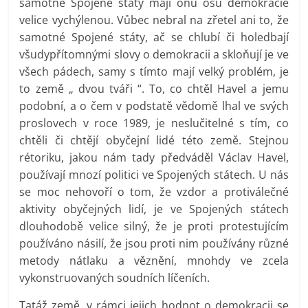
samotné Spojené státy mají onu osu demokracie
velice vychýlenou. Vůbec nebral na zřetel ani to, že
samotné Spojené státy, ač se chlubí či holedbají
všudypřítomnými slovy o demokracii a skloňují je ve
všech pádech, samy s tímto mají velký problém, je
to země „ dvou tváři “. To, co chtěl Havel a jemu
podobní, a o čem v podstatě vědomě lhal ve svých
proslovech v roce 1989, je neslučitelné s tím, co
chtěli či chtějí obyčejní lidé této země. Stejnou
rétoriku, jakou nám tady předváděl Václav Havel,
používají mnozí politici ve Spojených státech. U nás
se moc nehovoří o tom, že vzdor a protiválečné
aktivity obyčejných lidí, je ve Spojených státech
dlouhodobě velice silný, že je proti protestujícím
používáno násilí, že jsou proti nim používány různé
metody nátlaku a věznění, mnohdy ve zcela
vykonstruovaných soudních líčeních.
Tatáž země, v rámci jejich hodnot o demokracii se