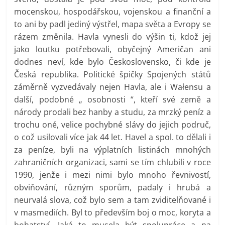
mocenskou, hospodářskou, vojenskou a finanční a
to ani by padl jediný výstřel, mapa světa a Evropy se
rázem změnila. Havla vynesli do výšin ti, kdož jej
jako loutku potřebovali, obyčejný Američan ani
dodnes neví, kde bylo Československo, či kde je
Česká republika. Politické špičky Spojených států
záměrně vyzvedávaly nejen Havla, ale i Wałensu a
další, podobné „ osobnosti “, kteří své země a
národy prodali bez hanby a studu, za mrzký peníz a
trochu oné, velice pochybné slávy do jejich područ,
o což usilovali více jak 44 let. Havel a spol. to dělali i
za peníze, byli na výplatních listinách mnohých
zahraničních organizaci, sami se tím chlubili v roce
1990, jenže i mezi nimi bylo mnoho řevnivostí,
obviňování, různým sporům, padaly i hrubá a
neurvalá slova, což bylo sem a tam zviditelňované i
v masmediích. Byl to především boj o moc, koryta a
bohatství. Jaká to musela být spolupráce a na