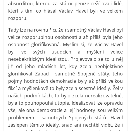
absurditou, kterou za státní peníze režírovali lidé,
kteří s tím, co hlásal Václav Havel byli ve velkém
rozporu.
Tady lze na rovinu říci, že i samotný Václav Havel byl
velice rozporuplnou osobností a až příliš byla jeho
osobnost glorifikovaná. Myslím si, že Václav Havel
byl ve svých úsudcích a myšlení velice
nesebekritickým idealistou. Projevovalo se to u něj
již od jeho mladých let, kdy zcela neobjektivně
glorifikoval Západ i samotné Spojené státy. Jeho
pojmy hodnotách demokracie byly až příliš velkou
fikcí a myšlenkově to byly zcela scestné ideály. Žel v
našich podmínkách, to bylo zcela nerealizovatelné,
byla to pouhopouhá utopie. Idealizovat lze opravdu
vše, ale ona demokracie a její hodnoty jsou velkým
problémem i samotných Spojených států. Havel
zaslepen těmito ideály, snad ani nechtěl vidět, že i