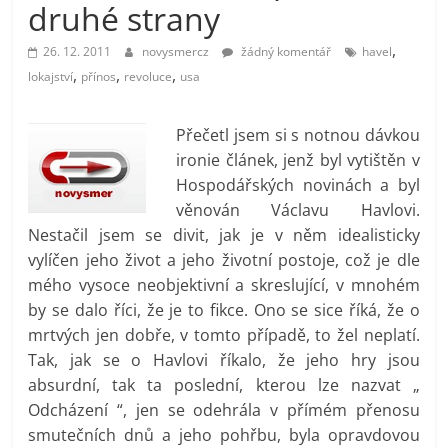
druhé strany
prospívá?
,
26. 12. 2011
novysmercz
žádný komentář
havel
,
,
,
lokajství
přínos
revoluce
usa
Přečetl jsem si s notnou dávkou
ironie článek, jenž byl vytištěn v
Hospodářských novinách a byl
věnován Václavu Havlovi.
Nestačil jsem se divit, jak je v něm idealisticky
vylíčen jeho život a jeho životní postoje, což je dle
mého vysoce neobjektivní a skreslující, v mnohém
by se dalo říci, že je to fikce. Ono se sice říká, že o
mrtvých jen dobře, v tomto případě, to žel neplatí.
Tak, jak se o Havlovi říkalo, že jeho hry jsou
absurdní, tak ta poslední, kterou lze nazvat „
Odcházení “, jen se odehrála v přímém přenosu
smutečních dnů a jeho pohřbu, byla opravdovou