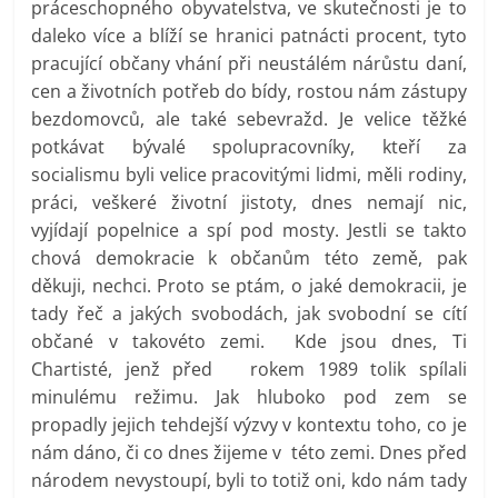
práceschopného obyvatelstva, ve skutečnosti je to
daleko více a blíží se hranici patnácti procent, tyto
pracující občany vhání při neustálém nárůstu daní,
cen a životních potřeb do bídy, rostou nám zástupy
bezdomovců, ale také sebevražd. Je velice těžké
potkávat bývalé spolupracovníky, kteří za
socialismu byli velice pracovitými lidmi, měli rodiny,
práci, veškeré životní jistoty, dnes nemají nic,
vyjídají popelnice a spí pod mosty. Jestli se takto
chová demokracie k občanům této země, pak
děkuji, nechci. Proto se ptám, o jaké demokracii, je
tady řeč a jakých svobodách, jak svobodní se cítí
občané v takovéto zemi. Kde jsou dnes, Ti
Chartisté, jenž před rokem 1989 tolik spílali
minulému režimu. Jak hluboko pod zem se
propadly jejich tehdejší výzvy v kontextu toho, co je
nám dáno, či co dnes žijeme v této zemi. Dnes před
národem nevystoupí, byli to totiž oni, kdo nám tady