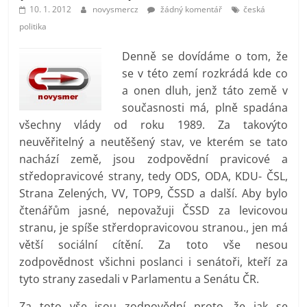
prospívá?
10. 1. 2012
novysmercz
žádný komentář
česká
politika
Denně se dovídáme o tom, že
se v této zemí rozkrádá kde co
a onen dluh, jenž táto země v
současnosti má, plně spadána
všechny vlády od roku 1989. Za takovýto
neuvěřitelný a neutěšený stav, ve kterém se tato
nachází země, jsou zodpovědní pravicové a
středopravicové strany, tedy ODS, ODA, KDU- ČSL,
Strana Zelených, VV, TOP9, ČSSD a další. Aby bylo
čtenářům jasné, nepovažuji ČSSD za levicovou
stranu, je spíše střerdopravicovou stranou., jen má
větší sociální cítění. Za toto vše nesou
zodpovědnost všichni poslanci i senátoři, kteří za
tyto strany zasedali v Parlamentu a Senátu ČR.
Za toto vše jsou zodpovědní proto, že jak se