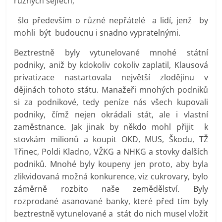
různých sejfech,
šlo především o různé nepřátelé a lidí, jenž by
mohli být budoucnu i snadno vypratelnými.
Beztrestně byly vytunelované mnohé státní
podniky, aniž by kdokoliv cokoliv zaplatil, Klausová
privatizace nastartovala největší zlodějinu v
dějinách tohoto státu. Manažeři mnohých podniků
si za podnikové, tedy peníze nás všech kupovali
podniky, čímž nejen okrádali stát, ale i vlastní
zaměstnance. Jak jinak by někdo mohl přijit k
stovkám milionů a koupit OKD, MUS, Škodu, TŽ
Třinec, Poldi Kladno, VŽKG a NHKG a stovky dalších
podniků. Mnohé byly koupeny jen proto, aby byla
zlikvidovaná možná konkurence, viz cukrovary, bylo
záměrně rozbito naše zemědělství. Byly
rozprodané asanované banky, které před tím byly
beztrestně vytunelované a stát do nich musel vložit