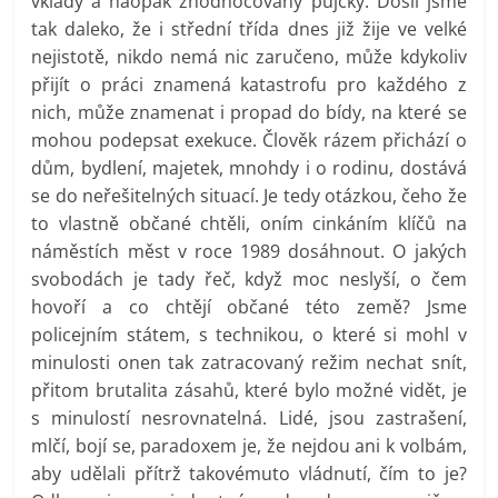
vklady a naopak zhodnocovány půjčky. Došli jsme
tak daleko, že i střední třída dnes již žije ve velké
nejistotě, nikdo nemá nic zaručeno, může kdykoliv
přijít o práci znamená katastrofu pro každého z
nich, může znamenat i propad do bídy, na které se
mohou podepsat exekuce. Člověk rázem přichází o
dům, bydlení, majetek, mnohdy i o rodinu, dostává
se do neřešitelných situací. Je tedy otázkou, čeho že
to vlastně občané chtěli, oním cinkáním klíčů na
náměstích měst v roce 1989 dosáhnout. O jakých
svobodách je tady řeč, když moc neslyší, o čem
hovoří a co chtějí občané této země? Jsme
policejním státem, s technikou, o které si mohl v
minulosti onen tak zatracovaný režim nechat snít,
přitom brutalita zásahů, které bylo možné vidět, je
s minulostí nesrovnatelná. Lidé, jsou zastrašení,
mlčí, bojí se, paradoxem je, že nejdou ani k volbám,
aby udělali přítrž takovémuto vládnutí, čím to je?