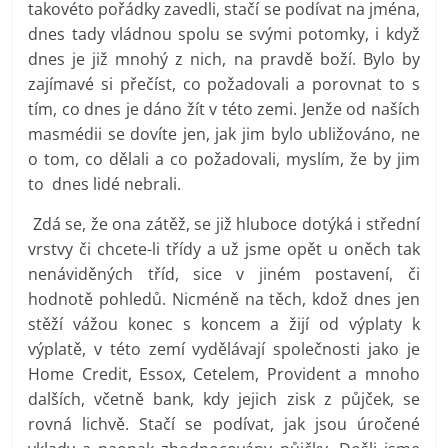
takovéto pořádky zavedli, stačí se podívat na jména,
dnes tady vládnou spolu se svými potomky, i když
dnes je již mnohý z nich, na pravdě boží. Bylo by
zajímavé si přečíst, co požadovali a porovnat to s
tím, co dnes je dáno žít v této zemi. Jenže od naších
masmédii se dovíte jen, jak jim bylo ubližováno, ne
o tom, co dělali a co požadovali, myslím, že by jim
to dnes lidé nebrali.
Zdá se, že ona zátěž, se již hluboce dotýká i střední
vrstvy či chcete-li třídy a už jsme opět u oněch tak
nenáviděných tříd, sice v jiném postavení, či
hodnotě pohledů. Nicméně na těch, kdož dnes jen
stěží vážou konec s koncem a žijí od výplaty k
výplatě, v této zemí vydělávají společnosti jako je
Home Credit, Essox, Cetelem, Provident a mnoho
dalších, včetně bank, kdy jejich zisk z půjček, se
rovná lichvě. Stačí se podívat, jak jsou úročené