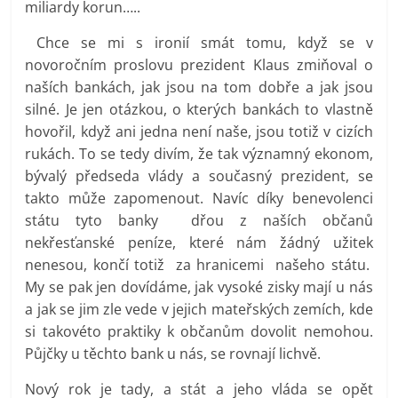
miliardy korun…..
Chce se mi s ironií smát tomu, když se v
novoročním proslovu prezident Klaus zmiňoval o
naších bankách, jak jsou na tom dobře a jak jsou
silné. Je jen otázkou, o kterých bankách to vlastně
hovořil, když ani jedna není naše, jsou totiž v cizích
rukách. To se tedy divím, že tak významný ekonom,
bývalý předseda vlády a současný prezident, se
takto může zapomenout. Navíc díky benevolenci
státu tyto banky dřou z naších občanů
nekřesťanské peníze, které nám žádný užitek
nenesou, končí totiž za hranicemi našeho státu.
My se pak jen dovídáme, jak vysoké zisky mají u nás
a jak se jim zle vede v jejich mateřských zemích, kde
si takovéto praktiky k občanům dovolit nemohou.
Půjčky u těchto bank u nás, se rovnají lichvě.
Nový rok je tady, a stát a jeho vláda se opět