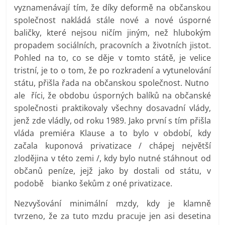
vyznamenávají tím, že díky deformě na občanskou
společnost nakládá stále nové a nové úsporné
baličky, které nejsou ničím jiným, než hlubokým
propadem sociálních, pracovních a životních jistot.
Pohled na to, co se děje v tomto státě, je velice
tristní, je to o tom, že po rozkradení a vytunelování
státu, přišla řada na občanskou společnost. Nutno
ale říci, že obdobu úsporných balíků na občanské
společnosti praktikovaly všechny dosavadní vlády,
jenž zde vládly, od roku 1989. Jako první s tím přišla
vláda premiéra Klause a to bylo v období, kdy
začala kuponová privatizace / chápej největší
zlodějina v této zemi /, kdy bylo nutné stáhnout od
občanů peníze, jejž jako by dostali od státu, v
podobě bianko šekům z oné privatizace.
Nezvyšování minimální mzdy, kdy je klamně
tvrzeno, že za tuto mzdu pracuje jen asi desetina