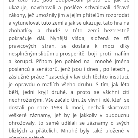
ukazuje, navrhovali a posléze schvalovali děravé
zákony, jež umožnily jim a jejím přátelům rozprodat
a vytunelovat tuto zemí a jak se ukazuje, tato hra na
zbohatlíky a chudé v této zemí beztrestně
pokračuje dál. Nynější vláda, složená ze tři
pravicových stran, se dostala k moci díky
nesplněným slibům o prosperitě, boji proti mafiím
a korupci. Přitom jen pohled na mnohé jména
poslanců a senátorů, jenž jsou i dnes , po letech „
záslužné práce “ zasedají v lavicích těchto instituci,
je opravdu o mafiích všeho druhu. S tím, jak léta
běží, jedni kryjí druhé, a proto se všichni cítí
neohroženými. Vše začalo tím, že vlivní lidé, kteří se
dostali po roce 1989 k moci, nechali skartovat
veškeré záznamy, jež by je jakkoliv v budoucnu
ohrožovaly, to samé udělali se záznamy o svých
blízkých a přátelích. Mnohé byly také uložené v