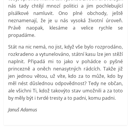
nás tady chtějí mnozí politici a jim pochlebující
písálkové namluvit. Ono plné obchody, ještě
neznamenají, že je u nás vysoká životní úroveň.
Právě naopak, klesáme a velice rychle se
propadáme.
Stát na nic nemá, no jist, když vše bylo rozprodáno,
rozkradeno a vytunelováno, státní kasu lze jen stěží
naplnit. Připadá mi to jako v pohádce o pyšné
princezně a oněch nenasytných rádcích. Takže již
jen jednou větou, už víte, kdo za to může, kdo by
měl nést důslednou odpovědnost? Tedy ne občan,
ale všichni Ti, kdož takovýto stav umožnili a za toto
by měly být i tvrdé tresty a to padni, komu padni.
Januš Adamus