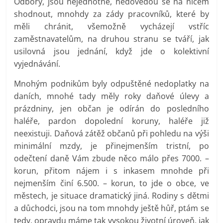
Odbory, jsou nejednotné, nedovedou se na ničem
shodnout, mnohdy za zády pracovníků, které by
měli chránit, všemožně vycházejí vstříc
zaměstnavatelům, na druhou stranu se tváří, jak
usilovná jsou jednání, když jde o kolektivní
vyjednávání.
Mnohým podnikům byly odpuštěné nedoplatky na
daních, mnohé tady měly roky daňové úlevy a
prázdniny, jen občan je odírán do posledního
haléře, pardon dopolední koruny, haléře již
neexistuji. Daňová zátěž občanů při pohledu na výši
minimální mzdy, je přinejmenším tristní, po
odečtení daně Vám zbude něco málo přes 7000. –
korun, přitom nájem i s inkasem mnohde při
nejmenším činí 6.500. – korun, to jde o obce, ve
městech, je situace dramatický jiná. Rodiny s dětmi
a důchodci, jsou na tom mnohdy ještě hůř, ptám se
tedy, opravdu máme tak vysokou životní úroveň, jak