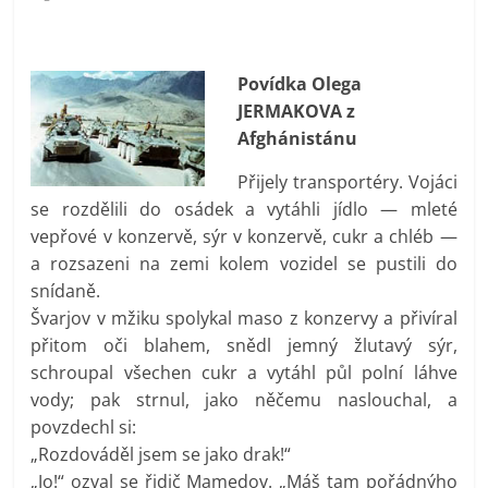
prospívá?
Povídka Olega
JERMAKOVA z
Afghánistánu
Přijely transportéry. Vojáci
se rozdělili do osádek a vytáhli jídlo — mleté
vepřové v konzervě, sýr v konzervě, cukr a chléb —
a rozsazeni na zemi kolem vozidel se pustili do
snídaně.
Švarjov v mžiku spolykal maso z konzervy a přivíral
přitom oči blahem, snědl jemný žlutavý sýr,
schroupal všechen cukr a vytáhl půl polní láhve
vody; pak strnul, jako něčemu naslouchal, a
povzdechl si:
„Rozdováděl jsem se jako drak!“
„Jo!“ ozval se řidič Mamedov. „Máš tam pořádnýho