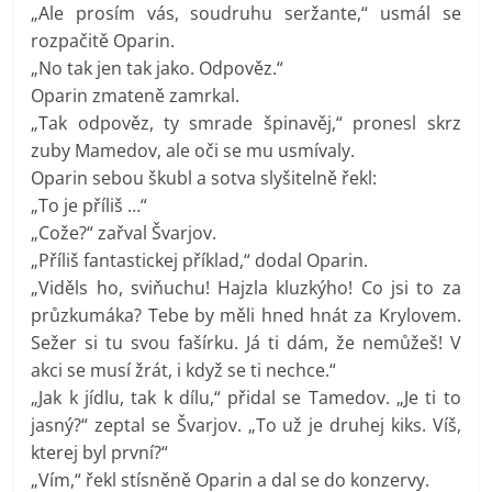
„Ale prosím vás, soudruhu seržante,“ usmál se
rozpačitě Oparin.
„No tak jen tak jako. Odpověz.“
Oparin zmateně zamrkal.
„Tak odpověz, ty smrade špinavěj,“ pronesl skrz
zuby Mamedov, ale oči se mu usmívaly.
Oparin sebou škubl a sotva slyšitelně řekl:
„To je příliš …“
„Cože?“ zařval Švarjov.
„Příliš fantastickej příklad,“ dodal Oparin.
„Viděls ho, sviňuchu! Hajzla kluzkýho! Co jsi to za
průzkumáka? Tebe by měli hned hnát za Krylovem.
Sežer si tu svou fašírku. Já ti dám, že nemůžeš! V
akci se musí žrát, i když se ti nechce.“
„Jak k jídlu, tak k dílu,“ přidal se Tamedov. „Je ti to
jasný?“ zeptal se Švarjov. „To už je druhej kiks. Víš,
kterej byl první?“
„Vím,“ řekl stísněně Oparin a dal se do konzervy.