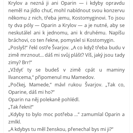
Krylov a nezná ji ani Oparin — i kdyby opravdu
neměl na jídlo chuť, mohl nabídnout svou konzervu
někomu z nich, třeba jemu, Kostomyginovi. To jsou
ty dva póly — Oparin a Krylov — a je nutné, aby se
neskutálel ani k jednomu, ani k druhému. Napíšu
bráchovi, co ten řekne, pomyslel si Kostomygin.
„Poslyš!“ řekl ostře Švarjov. „A co když třeba budu v
zimě mrznout… dáš mi svůj plášť? Víš, jaký jsou tady
zimy? Brr!“
„Vždyť ty se budeš v zimě cpát u maminy
lívancema,“ připomenul mu Mamedov.
„Počkej, Mamede,“ mávl rukou Švarjov. „Tak co,
Oparine, dáš mi ho?“
Oparin na něj polekaně pohlédl.
„Tak řekni!“
„Kdyby to bylo moc potřeba …“ zamumlal Oparin a
zmlkl.
„A kdybys tu měl ženskou, přenechal bys mi ji?“