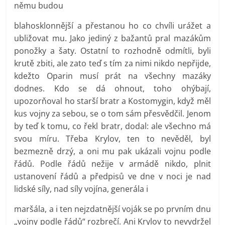
němu budou
blahosklonnější a přestanou ho co chvíli urážet a
ubližovat mu. Jako jediný z bažantů pral mazákům
ponožky a šaty. Ostatní to rozhodně odmítli, byli
krutě zbiti, ale zato teď s tím za nimi nikdo nepřijde,
kdežto Oparin musí prát na všechny mazáky
dodnes. Kdo se dá ohnout, toho ohýbají,
upozorňoval ho starší bratr a Kostomygin, když měl
kus vojny za sebou, se o tom sám přesvědčil. Jenom
by teď k tomu, co řekl bratr, dodal: ale všechno má
svou míru. Třeba Krylov, ten to nevěděl, byl
bezmezně drzý, a oni mu pak ukázali vojnu podle
řádů. Podle řádů nežije v armádě nikdo, plnit
ustanovení řádů a předpisů ve dne v noci je nad
lidské síly, nad síly vojína, generála i
maršála, a i ten nejzdatnější voják se po prvním dnu
„vojny podle řádů“ rozbrečí. Ani Krylov to nevydržel