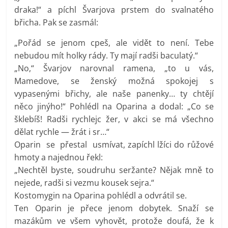
draka!“ a píchl Švarjova prstem do svalnatého
břicha. Pak se zasmál:
„Pořád se jenom cpeš, ale vidět to není. Tebe
nebudou mít holky rády. Ty mají radši baculatý.“
„No,“ Švarjov narovnal ramena, „to u vás,
Mamedove, se ženský možná spokojej s
vypasenými břichy, ale naše panenky… ty chtějí
něco jinýho!“ Pohlédl na Oparina a dodal: „Co se
šklebíš! Radši rychlejc žer, v akci se má všechno
dělat rychle — žrát i sr…“
Oparin se přestal usmívat, zapíchl lžíci do růžové
hmoty a najednou řekl:
„Nechtěl byste, soudruhu seržante? Nějak mně to
nejede, radši si vezmu kousek sejra.“
Kostomygin na Oparina pohlédl a odvrátil se.
Ten Oparin je přece jenom dobytek. Snaží se
mazákům ve všem vyhovět, protože doufá, že k