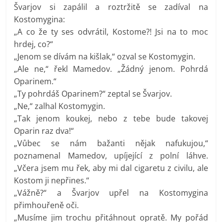
Švarjov si zapálil a roztržitě se zadíval na
Kostomygina:
„A co že ty ses odvrátil, Kostome?! Jsi na to moc
hrdej, co?“
„Jenom se dívám na kišlak,“ ozval se Kostomygin.
„Ale ne,“ řekl Mamedov. „Žádný jenom. Pohrdá
Oparinem.“
„Ty pohrdáš Oparinem?“ zeptal se Švarjov.
„Ne,“ zalhal Kostomygin.
„Tak jenom koukej, nebo z tebe bude takovej
Oparin raz dva!“
„Vůbec se nám bažanti nějak nafukujou,“
poznamenal Mamedov, upíjející z polní láhve.
„Včera jsem mu řek, aby mi dal cigaretu z civilu, ale
Kostom ji nepřines.“
„Vážně?“ a Švarjov upřel na Kostomygina
přimhouřeně oči.
„Musíme jim trochu přitáhnout opratě. My pořád