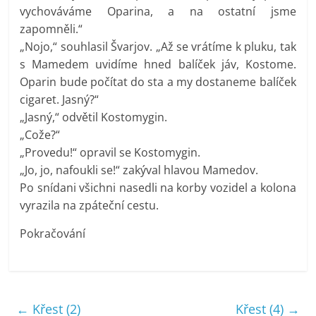
vychováváme Oparina, a na ostatní jsme
zapomněli.“
„Nojo,“ souhlasil Švarjov. „Až se vrátíme k pluku, tak
s Mamedem uvidíme hned balíček jáv, Kostome.
Oparin bude počítat do sta a my dostaneme balíček
cigaret. Jasný?“
„Jasný,“ odvětil Kostomygin.
„Cože?“
„Provedu!“ opravil se Kostomygin.
„Jo, jo, nafoukli se!“ zakýval hlavou Mamedov.
Po snídani všichni nasedli na korby vozidel a kolona
vyrazila na zpáteční cestu.
Pokračování
←
Křest (2)
Křest (4)
→