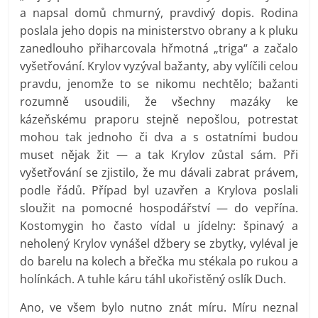
a napsal domů chmurný, pravdivý dopis. Rodina
poslala jeho dopis na ministerstvo obrany a k pluku
zanedlouho přiharcovala hřmotná „triga“ a začalo
vyšetřování. Krylov vyzýval bažanty, aby vylíčili celou
pravdu, jenomže to se nikomu nechtělo; bažanti
rozumně usoudili, že všechny mazáky ke
kázeňskému praporu stejně nepošlou, potrestat
mohou tak jednoho či dva a s ostatními budou
muset nějak žit — a tak Krylov zůstal sám. Při
vyšetřování se zjistilo, že mu dávali zabrat právem,
podle řádů. Případ byl uzavřen a Krylova poslali
sloužit na pomocné hospodářství — do vepřína.
Kostomygin ho často vídal u jídelny: špinavý a
neholený Krylov vynášel džbery se zbytky, vyléval je
do barelu na kolech a břečka mu stékala po rukou a
holínkách. A tuhle káru táhl ukořistěný oslík Duch.
Ano, ve všem bylo nutno znát míru. Míru neznal