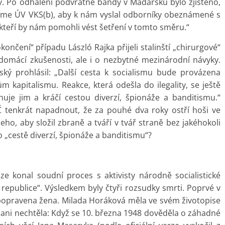
v. Po odhalení podvratné bandy v Maďarsku bylo zjištěno,
dáme ÚV VKS(b), aby k nám vyslal odborníky obeznámené s
kteří by nám pomohli vést šetření v tomto směru.“
nčení“ případu László Rajka přijeli stalinští „chirurgové“
domácí zkušenosti, ale i o nezbytné mezinárodní návyky.
ký prohlásil: „Další cesta k socialismu bude provázena
m kapitalismu. Reakce, která odešla do ilegality, se ještě
uhuje jim a kráčí cestou diverzí, špionáže a banditismu.“
 tenkrát napadnout, že za pouhé dva roky ostří hoši ve
eho, aby složil zbraně a tváří v tvář straně bez jakéhokoli
to „cestě diverzí, špionáže a banditismu“?
e konal soudní proces s aktivisty národně socialistické
 republice“. Výsledkem byly čtyři rozsudky smrti. Poprvé v
popravena žena. Milada Horáková měla ve svém životopise
a ani nechtěla: Když se 10. března 1948 dověděla o záhadné