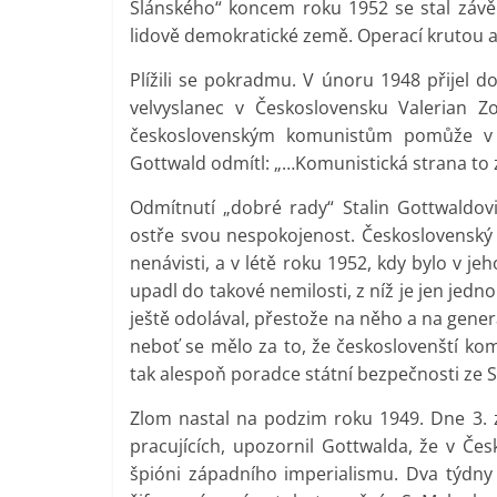
Slánského“ koncem roku 1952 se stal závěre
lidově demokratické země. Operací krutou a 
Plížili se pokradmu. V únoru 1948 přijel d
velvyslanec v Československu Valerian Z
československým komunistům pomůže v pr
Gottwald odmítl: „…Komunistická strana to z
Odmítnutí „dobré rady“ Stalin Gottwaldovi 
ostře svou nespokojenost. Československý 
nenávisti, a v létě roku 1952, kdy bylo v j
upadl do takové nemilosti, z níž je jen jedn
ještě odolával, přestože na něho a na gener
neboť se mělo za to, že českoslovenští ko
tak alespoň poradce státní bezpečnosti ze
Zlom nastal na podzim roku 1949. Dne 3. z
pracujících, upozornil Gottwalda, že v Č
špióni západního imperialismu. Dva týdn