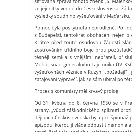
šifrovaná zpráva tohoto znění: „S. Malenko
že její nitky vedou do Československa. Žá
výsledky soudního vyšetřování v Maďarsku, 
Pomoc byla poskytnuta neprodleně. Po „doko
z Budapešti, tentokrát obohaceni nejen o 
Krátce před touto osudovou žádostí Sláns
zostřováním třídního boje proti pozůstatků
těsněji semkla s vnějšími nepřáteli, přisl
Mohlo snad generálního tajemníka ÚV KSČ
vyšetřovnách věznice v Ruzyni „požádají“ i j
zatajování výpravčí, jak se sám ubíral po té
Proces s komunisty měl krvavý prolog
Od 31. května do 8. června 1950 se v Praz
strany, „vůdci záškodnického spiknutí proti
dějinách Československa byla pro špionáž 
epizodu, kterou jí vláda odpustit nemohla 