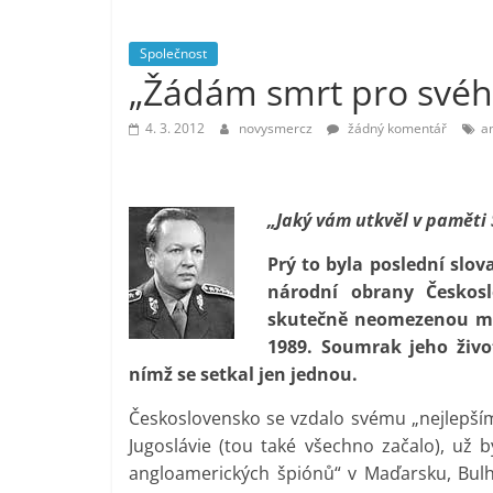
vlastně
prospívá?
Společnost
„Žádám smrt pro svéh
4. 3. 2012
novysmercz
žádný komentář
a
„Jaký vám utkvěl v paměti 
Prý to byla poslední slov
národní obrany Českos
skutečně neomezenou mo
1989. Soumrak jeho živ
nímž se setkal jen jednou.
Československo se vzdalo svému „nejlepšímu
Jugoslávie (tou také všechno začalo), už
angloamerických špiónů“ v Maďarsku, Bulh