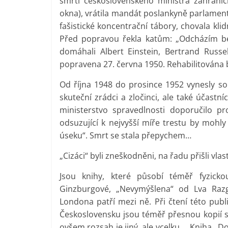
smrti československého ministra zahraničn
okna), vrátila mandát poslankyně parlament
fašistické koncentrační tábory, chovala klid
Před popravou řekla katům: „Odcházím be
domáhali Albert Einstein, Bertrand Russ
popravena 27. června 1950. Rehabilitována by
Od října 1948 do prosince 1952 vynesly s
skuteční zrádci a zločinci, ale také účastní
ministerstvo spravedlnosti doporučilo pr
odsuzující k nejvyšší míře trestu by moh
úseku“. Smrt se stala přepychem…
„Cizáci“ byli zneškodněni, na řadu přišli vlast
Jsou knihy, které působí téměř fyzickou
Ginzburgové, „Nevymýšlena“ od Lva Raz
Londona patří mezi ně. Při čtení této publi
Československu jsou téměř přesnou kopií so
ovšem rozsah je jiný, ale vcelku … Kniha „D