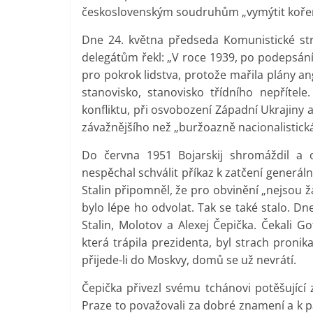
československým soudruhům „vymýtit kořen
Dne 24. května předseda Komunistické str
delegátům řekl: „V roce 1939, po podepsá
pro pokrok lidstva, protože mařila plány an
stanovisko, stanovisko třídního nepřítele
konfliktu, při osvobození Západní Ukrajiny
závažnějšího než „buržoazně nacionalistická
Do června 1951 Bojarskij shromáždil a o
nespěchal schválit příkaz k zatčení generál
Stalin připomněl, že pro obvinění „nejsou ž
bylo lépe ho odvolat. Tak se také stalo. Dn
Stalin, Molotov a Alexej Čepička. Čekali G
která trápila prezidenta, byl strach proni
přijede-li do Moskvy, domů se už nevrátí.
Čepička přivezl svému tchánovi potěšující z
Praze to považovali za dobré znamení a k 