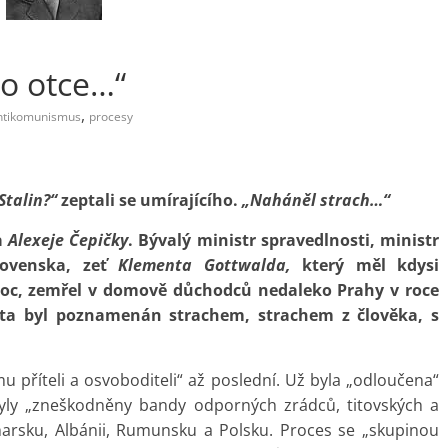
o otce…“
,
ntikomunismus
procesy
Stalin?“
zeptali se umírajícího.
„Naháněl strach…“
a
Alexeje Čepičky
. Bývalý ministr spravedlnosti, ministr
lovenska, zeť
Klementa Gottwalda,
který měl kdysi
c, zemřel v domově důchodců nedaleko Prahy v roce
ota byl poznamenán strachem, strachem z člověka, s
 příteli a osvoboditeli“ až poslední. Už byla „odloučena“
 byly „zneškodněny bandy odporných zrádců, titovských a
arsku, Albánii, Rumunsku a Polsku. Proces se „skupinou