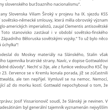
y slovenského buržoazního nacionalismu“.
any Slovenska Viliam Široký v projevu ha IX. sjezdu KSS
ní sovětsko-německé smlouvy, která měla obrovský význam
glo-amerických imperialistů, zaujal Clementis antisovětské
. Toto stanovisko zastával i v období sovětsko-finského
 a Západního Běloruska sovětskými vojsky.“ To už bylo něco
 úchylka“!
deslal do Moskvy materiály na Slánského, Stalin však
ního tajemníka bratrské strany. Navíc, v dopise Gottwaldovi
ádné důvody“. Nechť si žije, ale z funkce vedoucího KSČ by
e 23. července se v Kremlu konala porada, jíž se zúčastnili
ottwalda, ale ten nepřijel. Vymluvil se na nemoc. Nemocí,
kající až do morku kostí. Gottwald nepochyboval o tom, že
právu: Josif Vissarionovič soudí, že Slánský je nevinen. V
padesátinám byl generální tajemník vyznamenán nejvyšším