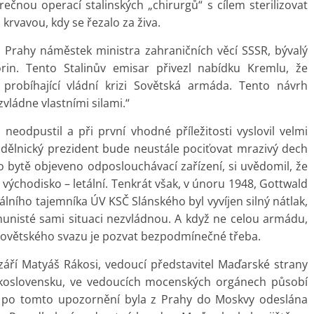
čnou operací stalinských „chirurgů“ s cílem sterilizovat
krvavou, kdy se řezalo za živa.
o Prahy náměstek ministra zahraničních věcí SSSR, bývalý
orin. Tento Stalinův emisar přivezl nabídku Kremlu, že
obíhající vládní krizi Sovětská armáda. Tento návrh
vládne vlastními silami.“
neodpustil a při první vhodné příležitosti vyslovil velmi
dělnický prezident bude neustále pociťovat mrazivý dech
eho bytě objeveno odposlouchávací zařízení, si uvědomil, že
o východisko – letální. Tenkrát však, v únoru 1948, Gottwald
álního tajemníka ÚV KSČ Slánského byl vyvíjen silný nátlak,
munisté sami situaci nezvládnou. A když ne celou armádu,
 Sovětského svazu je pozvat bezpodmínečné třeba.
áří Matyáš Rákosi, vedoucí představitel Maďarské strany
eskoslovensku, ve vedoucích mocenských orgánech působí
y po tomto upozornění byla z Prahy do Moskvy odeslána