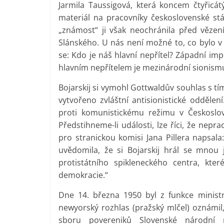
Jarmila Taussigová, která koncem čtyřicátý
materiál na pracovníky československé stá
„známost“ ji však neochránila před vězen
Slánského. U nás není možné to, co bylo 
se: Kdo je náš hlavní nepřítel? Západní imp
hlavním nepřítelem je mezinárodní sionismu
Bojarskij si vymohl Gottwaldův souhlas s tí
vytvořeno zvláštní antisionistické oddělen
proti komunistickému režimu v Českoslov
Předstihneme-li události, lze říci, že nep
pro stranickou komisi Jana Pillera napsala
uvědomila, že si Bojarskij hrál se mnou 
protistátního spikleneckého centra, k
demokracie.“
Dne 14. března 1950 byl z funkce ministr
newyorský rozhlas (pražský mlčel) oznámil
sboru povereniků Slovenské národní 