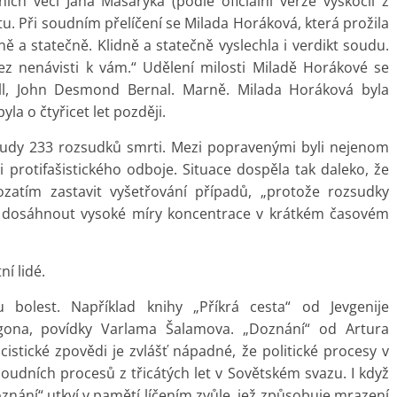
ích věcí Jana Masaryka (podle oficiální verze vyskočil z
u. Při soudním přelíčení se Milada Horáková, která prožila
ně a statečně. Klidně a statečně vyslechla i verdikt soudu.
z nenávisti k vám.“ Udělení milosti Miladě Horákové se
ell, John Desmond Bernal. Marně. Milada Horáková byla
la o čtyřicet let později.
oudy 233 rozsudků smrti. Mezi popravenými byli nejenom
ci protifašistického odboje. Situace dospěla tak daleko, že
ozatím zastavit vyšetřování případů, „protože rozsudky
ly dosáhnout vysoké míry koncentrace v krátkém časovém
ní lidé.
 bolest. Například knihy „Příkrá cesta“ od Jevgenije
gona, povídky Varlama Šalamova. „Doznání“ od Artura
cistické zpovědi je zvlášť nápadné, že politické procesy v
udních procesů z třicátých let v Sovětském svazu. I když
oznání“ utkví v pamětí líčením zvůle, jež způsobuje mrazení