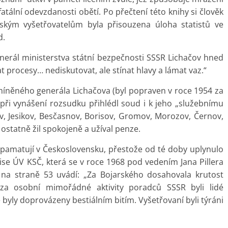
tální odevzdanosti obětí. Po přečtení této knihy si člověk
nským vyšetřovatelům byla přisouzena úloha statistů ve
d.
generál ministerstva státní bezpečnosti SSSR Lichačov hned
 procesy… nediskutovat, ale stínat hlavy a lámat vaz.“
 zmíněného generála Lichačova (byl popraven v roce 1954 za
 při vynášení rozsudku přihlédl soud i k jeho „služebnímu
v, Jesikov, Besčasnov, Borisov, Gromov, Morozov, Černov,
 ostatně žil spokojeně a užíval penze.
ře pamatují v Československu, přestože od té doby uplynulo
mise ÚV KSČ, která se v roce 1968 pod vedením Jana Pillera
se na straně 53 uvádí: „Za Bojarského dosahovala krutost
za osobní mimořádné aktivity poradců SSSR byli lidé
byly doprovázeny bestiálním bitím. Vyšetřovaní byli týráni