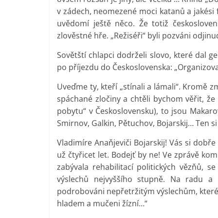
v zádech, neomezené moci katanů a jakési fa
uvědomí ještě něco. Že totiž českoslove
zlověstné hře. „Režiséři“ byli pozváni odjinu
Sovětští chlapci dodrželi slovo, které dal 
po příjezdu do Československa: „Organizovat
Uveďme ty, kteří „stínali a lámali“. Kromě
spáchané zločiny a chtěli bychom věřit, že
pobytu“ v Československu), to jsou Makaro
Smirnov, Galkin, Pětuchov, Bojarskij… Ten si
Vladimíre Anaňjeviči Bojarskij! Vás si dob
už čtyřicet let. Bodejť by ne! Ve zprávě ko
zabývala rehabilitací politických vězňů, 
výslechů nejvyššího stupně. Na radu a 
podrobováni nepřetržitým výslechům, které 
hladem a mučeni žízní…“