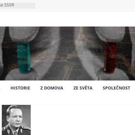
ka SSSR
e
to bylo s
e
pión?
jansku
A
HISTORIE
Z DOMOVA
ZE SVĚTA
SPOLEČNOST