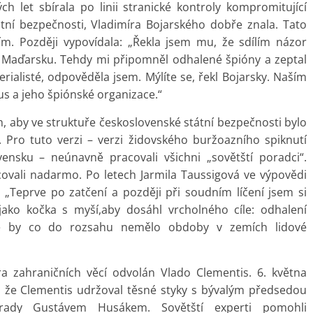
ch let sbírala po linii stranické kontroly kompromitující
tní bezpečnosti, Vladimíra Bojarského dobře znala. Tato
ím. Později vypovídala: „Řekla jsem mu, že sdílím názor
v Maďarsku. Tehdy mi připomněl odhalené špióny a zeptal
erialisté, odpověděla jsem. Mýlíte se, řekl Bojarsky. Naším
s a jeho špiónské organizace.“
m, aby ve struktuře československé státní bezpečnosti bylo
í. Pro tuto verzi – verzi židovského buržoazního spiknutí
ensku – neúnavně pracovali všichni „sovětští poradci“.
racovali nadarmo. Po letech Jarmila Taussigová ve výpovědi
: „Teprve po zatčení a později při soudním líčení jsem si
jako kočka s myší,aby dosáhl vrcholného cíle: odhalení
teré by co do rozsahu nemělo obdoby v zemích lidové
a zahraničních věcí odvolán Vlado Clementis. 6. května
, že Clementis udržoval těsné styky s bývalým předsedou
rady Gustávem Husákem. Sovětští experti pomohli