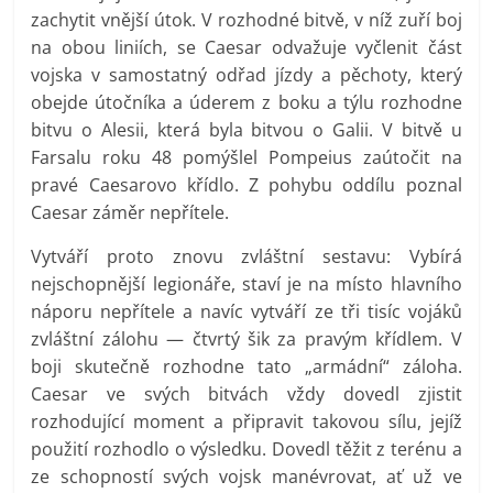
zachytit vnější útok. V rozhodné bitvě, v níž zuří boj
na obou liniích, se Caesar odvažuje vyčlenit část
vojska v samostatný odřad jízdy a pěchoty, který
obejde útočníka a úderem z boku a týlu rozhodne
bitvu o Alesii, která byla bitvou o Galii. V bitvě u
Farsalu roku 48 pomýšlel Pompeius zaútočit na
pravé Caesarovo křídlo. Z pohybu oddílu poznal
Caesar záměr nepřítele.
Vytváří proto znovu zvláštní sestavu: Vybírá
nejschopnější legionáře, staví je na místo hlavního
náporu nepřítele a navíc vytváří ze tři tisíc vojáků
zvláštní zálohu — čtvrtý šik za pravým křídlem. V
boji skutečně rozhodne tato „armádní“ záloha.
Caesar ve svých bitvách vždy dovedl zjistit
rozhodující moment a připravit takovou sílu, jejíž
použití rozhodlo o výsledku. Dovedl těžit z terénu a
ze schopností svých vojsk manévrovat, ať už ve