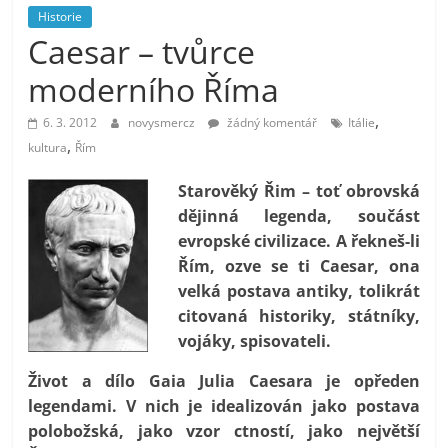
prospívá?
Historie
Caesar – tvůrce
moderního Říma
,
6. 3. 2012
novysmercz
žádný komentář
Itálie
,
kultura
Řím
Starověký Řim – toť obrovská
dějinná legenda, součást
evropské civilizace. A řekneš-li
Řím, ozve se ti Caesar, ona
velká postava antiky, tolikrát
citovaná historiky, státníky,
vojáky, spisovateli.
Život a dílo Gaia Julia Caesara je opředen
legendami. V nich je idealizován jako postava
polobožská, jako vzor ctností, jako největší