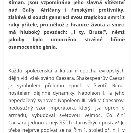
Říman. Jsou vzpomínána jeho slavná vítězství
nad Gally, Afričany i římskými protivníky,
získává si soucit generaci svou tragickou smrtí z
ruky přítele, pro něhož z hranice života a smrti
má hluboký povzdech: „I ty, Brute!“, němž
jakoby bylo umocněno strašné břímě
osamoceného génia.
Každá společenská a kulturní epocha evropských
dějin vidí však svého Caesara. Shakespearův Caesar
je symbolem přelomu epoch v životě Říma,
nositelem dějinné dynamiky. Napoleon I., a jeho
nepodařený synovec Napoleon III. vidí v Caesarovi
nedostižný vzor imperátora, který, jsa opřen o
armádu, vybudoval světovou velmoc. Co činí
Caesara jednou z největších starověkých postav? Je
třeba nejprve podívat se na Řim 1. století př. n. l. v