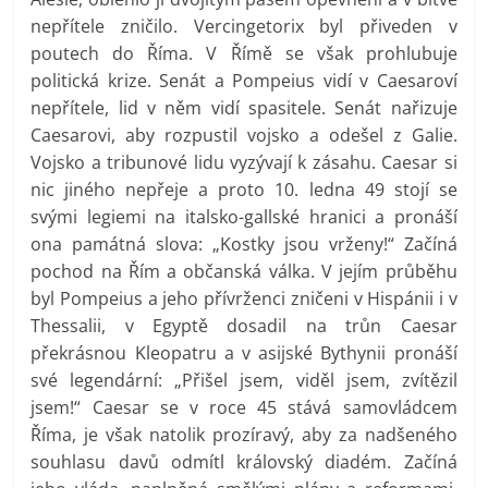
nepřítele zničilo. Vercingetorix byl přiveden v
poutech do Říma. V Římě se však prohlubuje
politická krize. Senát a Pompeius vidí v Caesaroví
nepřítele, lid v něm vidí spasitele. Senát nařizuje
Caesarovi, aby rozpustil vojsko a odešel z Galie.
Vojsko a tribunové lidu vyzývají k zásahu. Caesar si
nic jiného nepřeje a proto 10. ledna 49 stojí se
svými legiemi na italsko-gallské hranici a pronáší
ona památná slova: „Kostky jsou vrženy!“ Začíná
pochod na Řím a občanská válka. V jejím průběhu
byl Pompeius a jeho přívrženci zničeni v Hispánii i v
Thessalii, v Egyptě dosadil na trůn Caesar
překrásnou Kleopatru a v asijské Bythynii pronáší
své legendární: „Přišel jsem, viděl jsem, zvítězil
jsem!“ Caesar se v roce 45 stává samovládcem
Říma, je však natolik prozíravý, aby za nadšeného
souhlasu davů odmítl královský diadém. Začíná