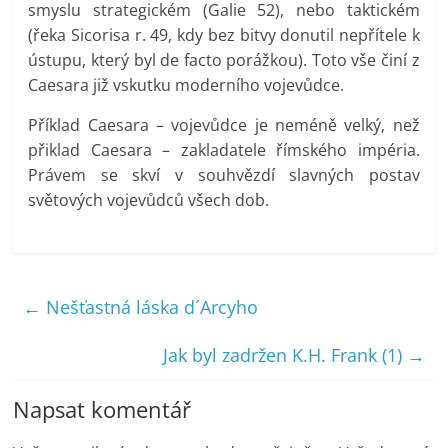
smyslu strategickém (Galie 52), nebo taktickém
(řeka Sicorisa r. 49, kdy bez bitvy donutil nepřítele k
ústupu, který byl de facto porážkou). Toto vše činí z
Caesara již vskutku moderního vojevůdce.
Příklad Caesara – vojevůdce je neméně velký, než
přiklad Caesara – zakladatele římského impéria.
Právem se skví v souhvězdí slavných postav
světových vojevůdců všech dob.
←
Nešťastná láska d´Arcyho
Jak byl zadržen K.H. Frank (1)
→
Napsat komentář