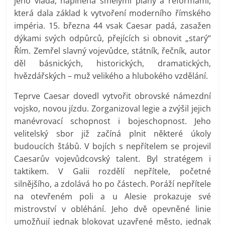
jeho vláda, naplněná smělými plány a reformami,
která dala základ k vytvoření moderního římského
impéria. 15. března 44 vsak Caesar padá, zasažen
dýkami svých odpůrců, přejících si obnovit „starý“
Řím. Zemřel slavný vojevůdce, státník, řečník, autor
děl básnických, historických, dramatických,
hvězdářských – muž velikého a hlubokého vzdělání.
Teprve Caesar dovedl vytvořit obrovské námezdní
vojsko, novou jízdu. Zorganizoval legie a zvýšil jejich
manévrovací schopnost i bojeschopnost. Jeho
velitelský sbor již začíná plnit některé úkoly
budoucích štábů. V bojích s nepřítelem se projevil
Caesarův vojevůdcovský talent. Byl stratégem i
taktikem. V Galii rozdělí nepřítele, početné
silnějšího, a zdolává ho po částech. Poráží nepřítele
na otevřeném poli a u Alesie prokazuje své
mistrovství v obléhání. Jeho dvě opevněné linie
umožňují jednak blokovat uzavřené město, jednak