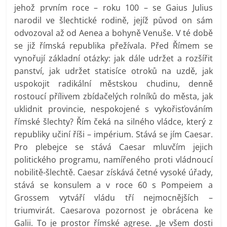
jehož prvním roce – roku 100 – se Gaius Julius
narodil ve šlechtické rodině, jejíž původ on sám
odvozoval až od Aenea a bohyně Venuše. V té době
se již římská republika přežívala. Před Římem se
vynořují základní otázky: jak dále udržet a rozšířit
panství, jak udržet statisíce otroků na uzdě, jak
uspokojit radikální městskou chudinu, denně
rostoucí přílivem zbídačelých rolníků do města, jak
uklidnit provincie, nespokojené s vykořisťováním
římské šlechty? Řím čeká na silného vládce, který z
republiky učiní říši – impérium. Stává se jím Caesar.
Pro plebejce se stává Caesar mluvčím jejich
politického programu, namířeného proti vládnoucí
nobilitě-šlechtě. Caesar získává četné vysoké úřady,
stává se konsulem a v roce 60 s Pompeiem a
Grossem vytváří vládu tří nejmocnějších –
triumvirát. Caesarova pozornost je obrácena ke
Galii. To je prostor římské agrese. „Je všem dosti