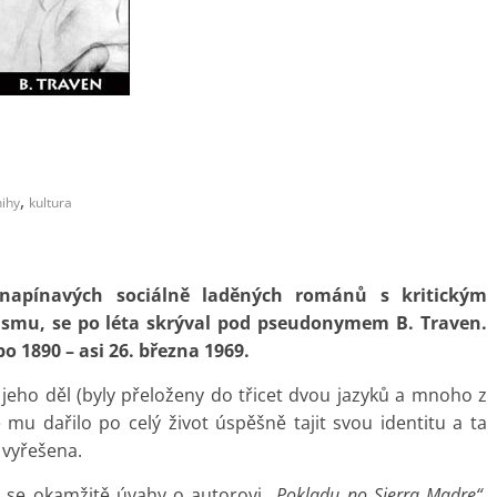
,
nihy
kultura
napínavých sociálně laděných románů s kritickým
ismu, se po léta skrýval pod pseudonymem B. Traven.
bo 1890 – asi 26. března 1969.
 jeho děl (byly přeloženy do třicet dvou jazyků a mnoho z
e mu dařilo po celý život úspěšně tajit svou identitu a ta
 vyřešena.
y se okamžitě úvahy o autorovi
„Pokladu no Sierra Madre“,