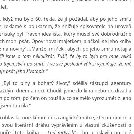
let.
, když mu bylo 60, řekla, že jí požádal, aby po jeho smrti
se reklamě s poukazem, že snižuje spisovatele na úroveň
eristiky byl Traven idealista, který musel své dobrodružné
nich mohl psát. Opovrhoval majetkem, a ačkoli se jeho knihy
a noviny“. „Manžel mi řekl, abych po jeho smrti netajila
ili jsme o tom několikrát. Tušil, že by to byla pro mne velká
tajemství i po smrti. I ve své poslední vůli si vymiňuje, že mě
je psát jeho životopis.“
„Byl to plný a bohatý život,“ sdělila zástupci agentury
, každým dnem a nocí. Chodili jsme do kina nebo do divadla
om po tom, po čem on toužil a co se mělo vyrozumět z jeho
 jsem toužila.“
prohlásila, norskému otci a anglické matce, kterou omrzela
 svou literární dráhu vyprávěním z vlastní zkušenosti o
moře. Toto kniha –
„Loď mrtvých“
– ho proslavila po celé