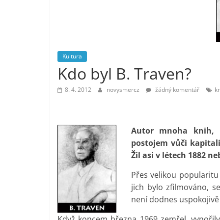
vlastně
prospívá?
Kultura
Kdo byl B. Traven?
8. 4. 2012
novysmercz
žádný komentář
k
Autor mnoha knih, 
postojem vůči kapital
Žil asi v létech 1882 ne
Přes velikou popularitu
jich bylo zfilmováno, s
není dodnes uspokojivě
Když koncem března 1969 zemřel, vynořil