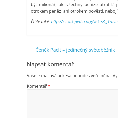
být milionář, ale všechny peníze utratil,“
otrokem peněz ani otrokem pověsti, nebojím
Čtěte také:
http://cs.wikipedia.org/wiki/B._Trav
←
Čeněk Paclt – jedinečný světoběžník
Napsat komentář
Vaše e-mailová adresa nebude zveřejněna.
Vy
Komentář
*