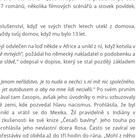
17 románů, několika filmových scénářů a stovek povídek,
slušenství, když ve svých třech letech utekl z domova,
vždy svůj domov, když mu bylo 13 let.
yl odvlečen na loď někde v Africe a unikl z ní, když kotvila v
ě mrtvých“,
požádal ho německý nakladatel o podobenku a
a slávě,“
odepsal v dopise, který se stal později základem
 Jenom neřádstvo. Je to nuda a nechci s ní mít nic společného.
jet autobusem a aby na mne lidi necivěli.“
Po svém prvním
ával tam časopis, avšak jeho úvodníky o míru vzbuzovaly
ké zemi, kde pozvedal hlavu nacismus. Prohlásila, že byl
ikl a vrátil se do Mexika. Žil pravidelně s Indiány v
 zkušenosti ke své knize „Česači bavlny“. Jeho touha po
ohlásila jeho nevlastní dcera Rosa. Často se zavíral ve
řestávky od oběda až do tří hodin do rána. „Mohl z něho