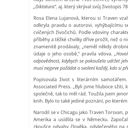
„Diktatura“,
aj. který skrýval svůj životopis 78 
Rosa Elena Lujanová, kterou si Traven vzal
odkryla pravdu o autorovi, vyhýbajícímu 
cvičených živočichů. Podle vdoviny charakt
příběhy a těžké chvilky dříve prožít, než o 
znamenitě prodávaly, „neměl někdy drobné n
údaje o jeho osobě,“ pravila vdova.
„Hovoř
odpovědnost, kdybych se pokoušela udržet jeho 
musí nejprve požádat o svolení každý, kdo si pře
Popisovala život s literárním samotářem. 
Associated Press. „Byli jsme hluboce sžiti
společně, tak to měl rád. Toužila jsem jen
knih. Bylo to také jediné poznání, po kterém
Narodil se v Chicagu jako Traven Torsvan, 
Amerika a usídlila se v Německu. Započal
zkoušce odvahy člověka, odvlečeného na 