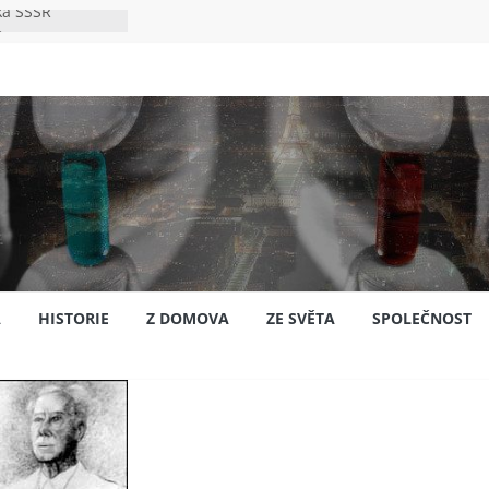
ka SSSR
e
to bylo s
e
pión?
jansku
A
HISTORIE
Z DOMOVA
ZE SVĚTA
SPOLEČNOST