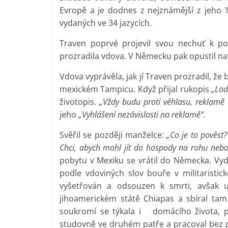
Evropě a je dodnes z nejznámější z jeho 
vydaných ve 34 jazycích.
Traven poprvé projevil svou nechuť k po
prozradila vdova. V Německu pak opustil na
Vdova vyprávěla, jak jí Traven prozradil, že b
mexickém Tampicu. Když přijal rukopis
„Lod
životopis.
„Vždy budu proti věhlasu, reklamě 
jeho
„Vyhlášení nezávislosti na reklamě“.
Svěřil se později manželce:
„Co je to pověst?
Chci, abych mohl jít do hospody na rohu nebo 
pobytu v Mexiku se vrátil do Německa. Vyd
podle vdoviných slov bouře v militaristic
vyšetřován a odsouzen k smrti, avšak un
jihoamerickém státě Chiapas a sbíral tam
soukromí se týkala i domácího života, pr
studovně ve druhém patře a pracoval bez p