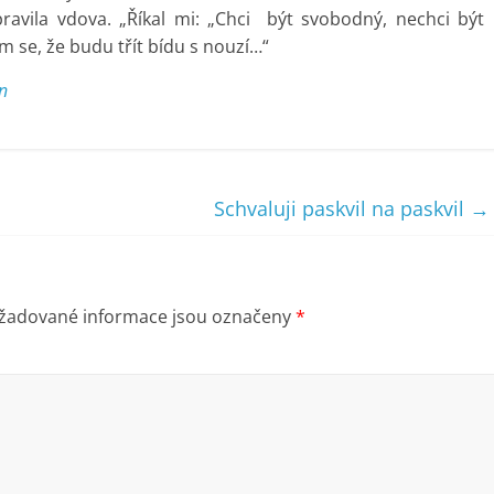
 pravila vdova. „Říkal mi: „Chci být svobodný, nechci být
 se, že budu třít bídu s nouzí…“
en
Schvaluji paskvil na paskvil
→
žadované informace jsou označeny
*