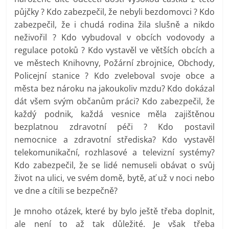
půjčky ? Kdo zabezpečil, že nebyli bezdomovci ? Kdo
zabezpečil, že i chudá rodina žila slušně a nikdo
neživořil ? Kdo vybudoval v obcích vodovody a
regulace potoků ? Kdo vystavěl ve větších obcích a
ve městech Knihovny, Požární zbrojnice, Obchody,
Policejní stanice ? Kdo zveleboval svoje obce a
města bez nároku na jakoukoliv mzdu? Kdo dokázal
dát všem svým občanům práci? Kdo zabezpečil, že
každý podnik, každá vesnice měla zajištěnou
bezplatnou zdravotní péči ? Kdo postavil
nemocnice a zdravotní střediska? Kdo vystavěl
telekomunikační, rozhlasové a televizní systémy?
Kdo zabezpečil, že se lidé nemuseli obávat o svůj
život na ulici, ve svém domě, bytě, ať už v noci nebo
ve dne a cítili se bezpečně?
Je mnoho otázek, které by bylo ještě třeba doplnit,
ale není to až tak důležité. Je však třeba