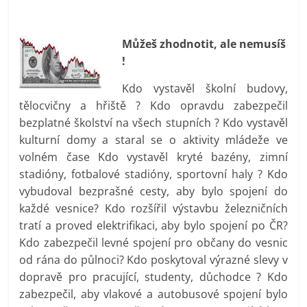
prospívá?
Můžeš zhodnotit, ale nemusíš
!
Kdo vystavěl školní budovy,
tělocvičny a hřiště ? Kdo opravdu zabezpečil
bezplatné školství na všech stupních ? Kdo vystavěl
kulturní domy a staral se o aktivity mládeže ve
volném čase Kdo vystavěl kryté bazény, zimní
stadióny, fotbalové stadióny, sportovní haly ? Kdo
vybudoval bezprašné cesty, aby bylo spojení do
každé vesnice? Kdo rozšířil výstavbu železničních
tratí a proved elektrifikaci, aby bylo spojení po ČR?
Kdo zabezpečil levné spojení pro občany do vesnic
od rána do půlnoci? Kdo poskytoval výrazné slevy v
dopravě pro pracující, studenty, důchodce ? Kdo
zabezpečil, aby vlakové a autobusové spojení bylo