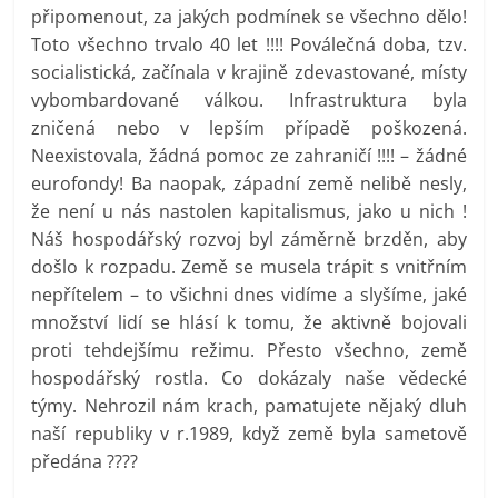
připomenout, za jakých podmínek se všechno dělo!
Toto všechno trvalo 40 let !!!! Poválečná doba, tzv.
socialistická, začínala v krajině zdevastované, místy
vybombardované válkou. Infrastruktura byla
zničená nebo v lepším případě poškozená.
Neexistovala, žádná pomoc ze zahraničí !!!! – žádné
eurofondy! Ba naopak, západní země nelibě nesly,
že není u nás nastolen kapitalismus, jako u nich !
Náš hospodářský rozvoj byl záměrně brzděn, aby
došlo k rozpadu. Země se musela trápit s vnitřním
nepřítelem – to všichni dnes vidíme a slyšíme, jaké
množství lidí se hlásí k tomu, že aktivně bojovali
proti tehdejšímu režimu. Přesto všechno, země
hospodářský rostla. Co dokázaly naše vědecké
týmy. Nehrozil nám krach, pamatujete nějaký dluh
naší republiky v r.1989, když země byla sametově
předána ????