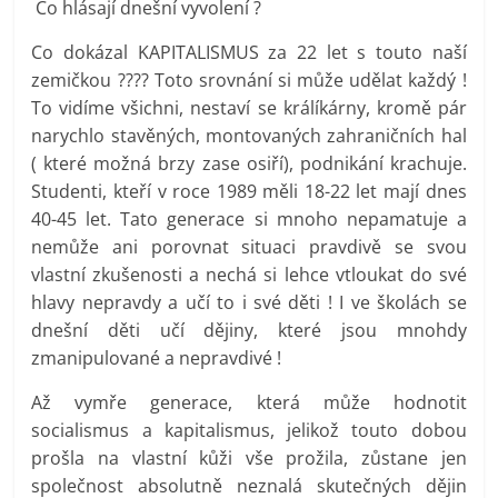
Co hlásají dnešní vyvolení ?
Co dokázal KAPITALISMUS za 22 let s touto naší
zemičkou ???? Toto srovnání si může udělat každý !
To vidíme všichni, nestaví se králíkárny, kromě pár
narychlo stavěných, montovaných zahraničních hal
( které možná brzy zase osiří), podnikání krachuje.
Studenti, kteří v roce 1989 měli 18-22 let mají dnes
40-45 let. Tato generace si mnoho nepamatuje a
nemůže ani porovnat situaci pravdivě se svou
vlastní zkušenosti a nechá si lehce vtloukat do své
hlavy nepravdy a učí to i své děti ! I ve školách se
dnešní děti učí dějiny, které jsou mnohdy
zmanipulované a nepravdivé !
Až vymře generace, která může hodnotit
socialismus a kapitalismus, jelikož touto dobou
prošla na vlastní kůži vše prožila, zůstane jen
společnost absolutně neznalá skutečných dějin