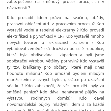
zabezpečeno na směnový proces pracujících v
návaznosti ?
Kdo prosadil lidem právo na svačinu, obědy,
pracovní oblečení atd. v pracovním procesu? Kdo
vystavěl vodní a tepelné elektrárny ? Kdo provedl
elektrifikaci a plynofikaci v ČR? Kdo vystavěl mnoho
nových továren a rekreačních zařízení ? Kdo
vybudoval zemědělská družstva po celé republice,
která byla obdivována i západem a byli jsme
soběstační výrobou většiny potravin? Kdo vystavěl
ty tzv. králíkárny pro občany, které mají dnes
hodnotu miliónů? Kdo umožnil bydlení mladým
manželstvím v levných bytech, krátce po uzavření
sňatku ? Kdo zabezpečil, že věci pro děti byly za
směšné peníze? Kdo dával nenávratné půjčky na
výstavbu rodinných domků? Kdo dával
novomanželské půjčky mladým lidem a za každé
narozené dítě odečetl dosti vysokou částku z této