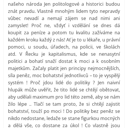
našeho národa Jen politologové a historici budou
znát pravdu. Vlastně mnohým lidem tyto nepravdy
vůbec nevadí a nemají zájem se nad nimi ani
zamyslet! Proč ne, vždyť i vzdělání se dnes dá
koupit za peníze a potom tu kvalitu zažíváme na
každém kroku každý z nás! Ať je to u lékaře, u právní
pomoci, u soudu, úřadech, na policii, ve školách
atd. V Řecku je kapitalismus, kde se nenasytní
politici a bohatí snaží dostat k moci a k osobním
majetkům. Začaly platit jen principy nejmocnějších,
síla peněz, moc bohatství jednotlivců – to je vyspělý
systém ! Proč jdou lidé do politiky ? Jen naivní
hlupák může uvěřit, že tito lidé se chtějí obětovat,
aby udělali maximum pro lid této země, aby se nám
žilo lépe .. Tlačí se tam proto, že si chtějí zajistit
bohatství, touží po moci ! Do politiky bez peněz se
nikdo nedostane, ledaže se stane figurkou mocných
a dělá vše, co dostane za úkol ! Co vlastně jsou