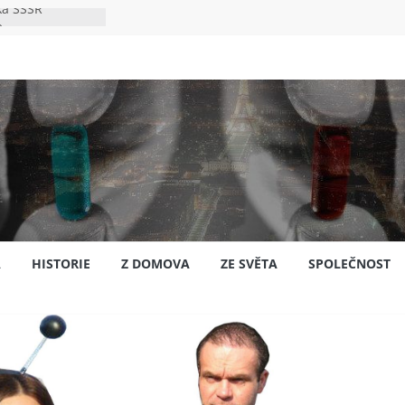
ka SSSR
e
to bylo s
e
pión?
jansku
A
HISTORIE
Z DOMOVA
ZE SVĚTA
SPOLEČNOST