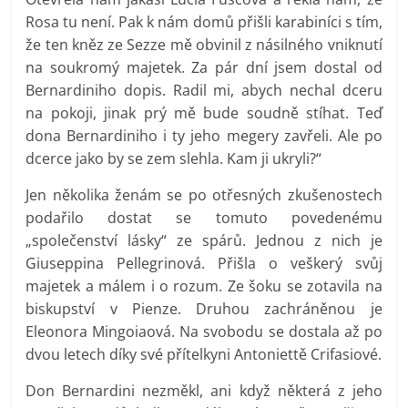
Rosa tu není. Pak k nám domů přišli karabiníci s tím,
že ten kněz ze Sezze mě obvinil z násilného vniknutí
na soukromý majetek. Za pár dní jsem dostal od
Bernardiniho dopis. Radil mi, abych nechal dceru
na pokoji, jinak prý mě bude soudně stíhat. Teď
dona Bernardiniho i ty jeho megery zavřeli. Ale po
dcerce jako by se zem slehla. Kam ji ukryli?“
Jen několika ženám se po otřesných zkušenostech
podařilo dostat se tomuto povedenému
„společenství lásky“ ze spárů. Jednou z nich je
Giuseppina Pellegrinová. Přišla o veškerý svůj
majetek a málem i o rozum. Ze šoku se zotavila na
biskupství v Pienze. Druhou zachráněnou je
Eleonora Mingoiaová. Na svobodu se dostala až po
dvou letech díky své přítelkyni Antoniettě Crifasiové.
Don Bernardini nezměkl, ani když některá z jeho