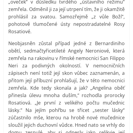
„oveček“ v důsledku tvrdého „ústavního režimu“
zemřela. Odměnil ji za její utrpení tím, že ji okamžitě
prohlásil za svatou. Samozřejmě „z vůle Boží“,
pohotově tlumočené ústy nepostradatelné Rosy
Rosatiové.
Neobjasněn zůstal případ jedné z Bernardiniho
obětí, sedmačtyřicetileté Angely Neroniové, která
zemřela na rakovinu v římské nemocnici San Filippo
Neri za podivných okolností. V nemocničních
zápisech není totiž její skon vůbec zaznamenán, a
přitom její příbuzní prohlašují, že v této nemocnici
zemřela. Kde tedy skonala a jak? „Angelina oběť
přinesla úlevu mnoha duším,“ rozhodla prorocky
Rosatiová. „Je první z velikého počtu mučednic
lásky.“ Na jejím pohřbu se třicet „sester lásky“
zúčastnilo mše, kterou na hrobě nové mučednice
sloužil jejich duchovní vůdce. Hned nato se vrhly do
domu zesnulé, aby si odnesly jako relikvie její