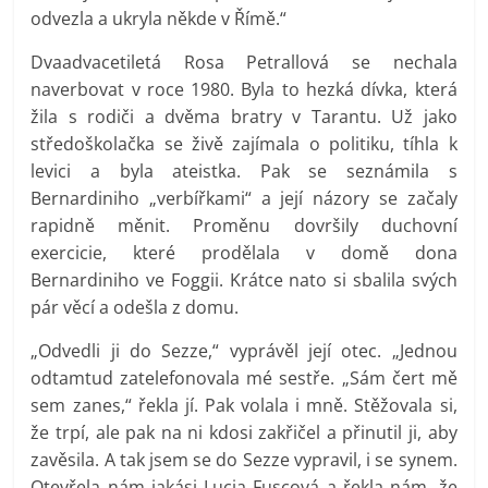
odvezla a ukryla někde v Římě.“
Dvaadvacetiletá Rosa Petrallová se nechala
naverbovat v roce 1980. Byla to hezká dívka, která
žila s rodiči a dvěma bratry v Tarantu. Už jako
středoškolačka se živě zajímala o politiku, tíhla k
levici a byla ateistka. Pak se seznámila s
Bernardiniho „verbířkami“ a její názory se začaly
rapidně měnit. Proměnu dovršily duchovní
exercicie, které prodělala v domě dona
Bernardiniho ve Foggii. Krátce nato si sbalila svých
pár věcí a odešla z domu.
„Odvedli ji do Sezze,“ vyprávěl její otec. „Jednou
odtamtud zatelefonovala mé sestře. „Sám čert mě
sem zanes,“ řekla jí. Pak volala i mně. Stěžovala si,
že trpí, ale pak na ni kdosi zakřičel a přinutil ji, aby
zavěsila. A tak jsem se do Sezze vypravil, i se synem.
Otevřela nám jakási Lucia Fuscová a řekla nám, že