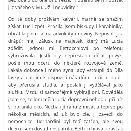
ji z vašeho vlivu. Už ji neuvidíte.“
Od té doby prožívám kalvárii, marně se snažím
získat Lucii zpět. Prosila jsem biskupy i karabiníky,
obrátila jsem se na advokáty i noviny. Nepustili ji z
drápů; mají zálusk na majetek, který má Lucia
zdědit. Jednou mi Bettocchiová po telefonu
vyhrožovala. Jestli prý nepřestanu dělat povyk,
pošle mou dceru do některé rozvojové země.
Lákala dokonce i mého syna, aby vstoupil do Díla
lásky a dal jim k dispozici náš dům. Lucii přinutili,
aby přerušila studia, a poslali ji vydělávat jako
služku. Mzdu si samozřejmě vybírají oni. Dověděla
jsem se, že loni měla Lucia dopravní nehodu, při níž
si poranila oko. Nechali jí ránu zhnisat a teprve po
několika měsících, až už bylo zle, ji zavezli do
nemocnice. Bernardini byl teď zatčen, ale svou
dceru jsem dosud nespatřila. Bettocchiová ji zavčas