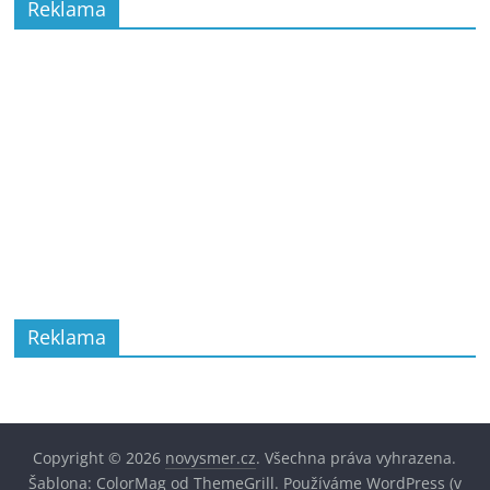
Reklama
Reklama
Copyright © 2026
novysmer.cz
. Všechna práva vyhrazena.
Šablona:
ColorMag
od ThemeGrill. Používáme
WordPress
(v