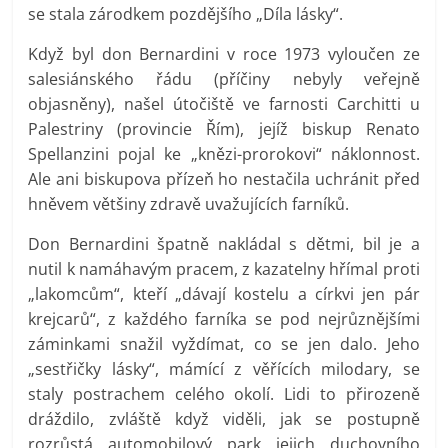
se stala zárodkem pozdějšího „Díla lásky“.
Když byl don Bernardini v roce 1973 vyloučen ze
salesiánského řádu (příčiny nebyly veřejně
objasněny), našel útočiště ve farnosti Carchitti u
Palestriny (provincie Řím), jejíž biskup Renato
Spellanzini pojal ke „knězi-prorokovi“ náklonnost.
Ale ani biskupova přízeň ho nestačila uchránit před
hněvem většiny zdravě uvažujících farníků.
Don Bernardini špatně nakládal s dětmi, bil je a
nutil k namáhavým pracem, z kazatelny hřímal proti
„lakomcům“, kteří „dávají kostelu a církvi jen pár
krejcarů“, z každého farníka se pod nejrůznějšími
záminkami snažil vyždímat, co se jen dalo. Jeho
„sestřičky lásky“, mámící z věřících milodary, se
staly postrachem celého okolí. Lidi to přirozeně
dráždilo, zvláště když viděli, jak se postupně
rozrůstá automobilový park jejich duchovního