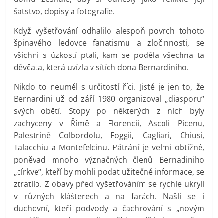
šatstvo, dopisy a fotografie.
Když vyšetřování odhalilo alespoň povrch tohoto
špinavého ledovce fanatismu a zločinnosti, se
všichni s úzkostí ptali, kam se poděla všechna ta
děvčata, která uvízla v sítích dona Bernardiniho.
Nikdo to neuměl s určitostí říci. Jisté je jen to, že
Bernardini už od září 1980 organizoval „diasporu“
svých obětí. Stopy po některých z nich byly
zachyceny v Římě a Florencii, Ascoli Picenu,
Palestrině Colbordolu, Foggii, Cagliari, Chiusi,
Talacchiu a Montefelcinu. Pátrání je velmi obtížné,
poněvad mnoho význačných členů Bernadiniho
„církve“, kteří by mohli podat užitečné informace, se
ztratilo. Z obavy před vyšetřováním se rychle ukryli
v různých klášterech a na farách. Našli se i
duchovní, kteří podvody a čachrování s „novým