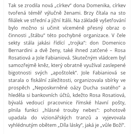
Tak se zrodila nová „církev“ dona Domenika, církev
tvořená téměř výlučně ženami. Brzy čítala na sto
filiálek ve střední a jižní Itálii. Na základě vyšetřování
bylo možno si učinit víceméně přesný obraz o
činnosti „štábu“ této pochybné organizace. V čele
sekty stála jakási řídící „trojka“: don Domenico
Bernardini a dvě ženy, také ihned zatčené – Rosa
Rosatiová a Jole Fabianiová. Skutečným vládcem byl
samozřejmě kněz, který obratně využíval zaslepené
bigotnosti svých „apoštolek“. Jole Fabianiová se
starala o fiskální záležitosti, organizovala sbírky ve
prospěch „Neposkvrněné oázy Ducha svatého“ a
hleděla si bankovních účtů, kdežto Rosa Rosatiová,
bývalá vedoucí pracovnice římské hlavní pošty,
plnila funkci „hlásné trouby nebes“: pohotově
upadala do vizionářských tranzů a vyjevovala
vyhlédnutým obětem „Díla lásky“, jaká je „vůle Boží“.