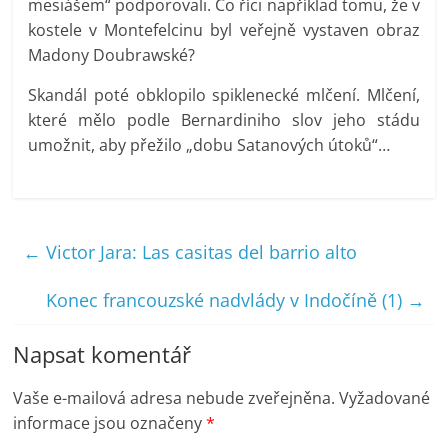
mesiášem“ podporovali. Co říci například tomu, že v
kostele v Montefelcinu byl veřejně vystaven obraz
Madony Doubrawské?
Skandál poté obklopilo spiklenecké mlčení. Mlčení,
které mělo podle Bernardiniho slov jeho stádu
umožnit, aby přežilo „dobu Satanových útoků“…
←
Victor Jara: Las casitas del barrio alto
Konec francouzské nadvlády v Indočíně (1)
→
Napsat komentář
Vaše e-mailová adresa nebude zveřejněna.
Vyžadované
informace jsou označeny
*