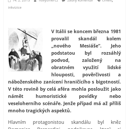
14. 2. 2013
novysmercz
žádný komentář
církev
prospívá?
inkvizice
V Itálii se koncem března 1981
provalil skandál kolem
„nového Mesiáše“. Jeho
podstatou byl rozsáhlý
podvod, založený na
obratném využití lidské
hlouposti, pověrčivosti a
náboženského zanícení hraničícího s bigotností.
V této rovině by celá aféra mohla posloužit jako
námět humoristické povídky nebo
veseloherního scénáře. Jenže případ má až příliš
mnoho tragických aspektů.
Hlavním protagonistou skandálu byl kněz