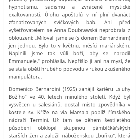
hypnotismu, sadismu a zvrácené mystické
exaltovanosti. Úlohu apoštolů v ní plní dvanáct
zfanatizovaných svíčkových bab. Ani před
vyšetřovatelem se Anna Doubrawská neprobrala z
oblouzení: „Milovali jsme se (s donem Bernardinim)
jen jednou. Bylo to v květnu, měsíci mariánském.
Naplnili jsme tak vůli boží, aby se narodil
Emmanuele,“ prohlásila. Nepřišlo jí ani na mysl, že
se stala obětí hrubého podvodu v rukou zkušeného
manipulátora.
Domenico Bernardini (1925) zahájil kariéru „sluhy
Božího“ ve 40. letech minulého století. Když byl
vysvěcen u salesiánů, dostal místo zpovědníka v
kostele sv. Kříže na via Marsala poblíž římského
nádraží Termini. Už tam se během šestiletého
působení obklopil skupinou pámbíčkářských
starších žen a založil náboženskou „buňku“, která