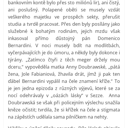
bankovním kontě bylo přes sto miliónů lir), ani čistý,
ani poslušný. Polapené oběti se musely vzdát
veškerého majetku ve prospěch sekty, přerušit
studia a tvrdě pracovat. Přes den byly posílány jako
služebné k bohatým rodinám, jejich mzdu však
inkasoval přímo důstojný pán Domenico
Bernardini. V noci musely bdít na modlitbách,
vyčerpávajících je do úmoru, a někdy byly dokonce i
týrány. „Zatímco čtyři z těch meger držely mou
dceru,“ vypověděla matka Anny Doubrawské, „pátá
žena, Jole Fabianiová, žhavila drát, jímž ji pak ten
ďábel Bernardini vypálil na čele znamení kříže.“ To
je jen jedna epizoda z různých výjevů, které se za
nocí odehrávaly v „oázách lásky“ v Sezze. Anna
Doubrawská se však při policejním výslechu snažila
kněze očistit; tvrdila, že si křížek na čele a stigmata
na zápěstích udělala sama pilníčkem na nehty.