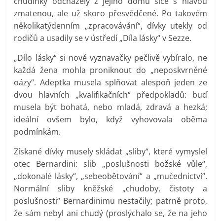
chudinky odcházely z jejího domu sice s hlavou
zmatenou, ale už skoro přesvědčené. Po takovém
několikatýdenním „zpracovávání“, dívky utekly od
rodičů a usadily se v ústředí „Díla lásky“ v Sezze.
„Dílo lásky“ si nové vyznavačky pečlivě vybíralo, ne
každá žena mohla proniknout do „neposkvrněné
oázy“. Adeptka musela splňovat alespoň jeden ze
dvou hlavních „kvalifikačních“ předpokladů: buď
musela být bohatá, nebo mladá, zdravá a hezká;
ideální ovšem bylo, když vyhovovala oběma
podmínkám.
Získané dívky musely skládat „sliby“, které vymyslel
otec Bernardini: slib „poslušnosti božské vůle“,
„dokonalé lásky“, „sebeobětování“ a „mučednictví“.
Normální sliby kněžské „chudoby, čistoty a
poslušnosti“ Bernardinimu nestačily; patrně proto,
že sám nebyl ani chudý (proslýchalo se, že na jeho