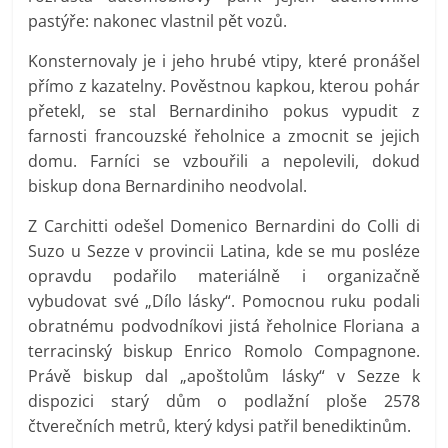
pastýře: nakonec vlastnil pět vozů.
Konsternovaly je i jeho hrubé vtipy, které pronášel
přímo z kazatelny. Pověstnou kapkou, kterou pohár
přetekl, se stal Bernardiniho pokus vypudit z
farnosti francouzské řeholnice a zmocnit se jejich
domu. Farníci se vzbouřili a nepolevili, dokud
biskup dona Bernardiniho neodvolal.
Z Carchitti odešel Domenico Bernardini do Colli di
Suzo u Sezze v provincii Latina, kde se mu posléze
opravdu podařilo materiálně i organizačně
vybudovat své „Dílo lásky“. Pomocnou ruku podali
obratnému podvodníkovi jistá řeholnice Floriana a
terracinský biskup Enrico Romolo Compagnone.
Právě biskup dal „apoštolům lásky“ v Sezze k
dispozici starý dům o podlažní ploše 2578
čtverečních metrů, který kdysi patřil benediktinům.