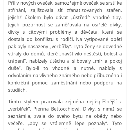
Příliv nových oveček, samozřejmě oveček se srstí ke
stříhání, zajištovala síť zfanatizovaných stařen,
jejichž úkolem bylo dávat „ústředí“ vhodné tipy.
Jejich pozornost se zaměřovala na osiřelé dívky,
dívky s citovými problémy a děvčata, která se
dostala do konfliktu s rodiči. Na vytipované oběti
pak byly nasazeny „verbířky“. Tyto ženy se dovedně
vtíraly do domů, které „navštívilo neštěstí, bolest a
trápení“, nabízely útěchu a slibovaly „mír a pokoj
duše“. Bylo-li to vhodné a nutné, nabídly s
odvoláním na vlivného známého nebo příbuzného i
konkrétní pomoc: zaměstnání nebo podporu na
studiích.
Tímto stylem pracovala zejména nejúspěšnější z
„verbířek“, Pierina Bettocchiová. Dívky, s nimiž se
seznámila, zvala do svého bytu na obědy nebo
večeře, „aby se vzájemně lépe poznaly“. Tyto