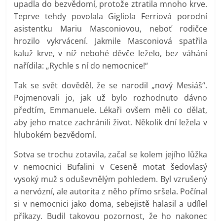
upadla do bezvědomí, protože ztratila mnoho krve.
Teprve tehdy povolala Gigliola Ferriová porodní
asistentku Mariu Masconiovou, neboť rodičce
hrozilo vykrvácení. Jakmile Masconiová spatřila
kaluž krve, v níž nebohé děvče leželo, bez váhání
nařídila: „Rychle s ní do nemocnice!“
Tak se svět dověděl, že se narodil „nový Mesiáš“.
Pojmenovali jo, jak už bylo rozhodnuto dávno
předtím, Emmanuele. Lékaři ovšem měli co dělat,
aby jeho matce zachránili život. Několik dní ležela v
hlubokém bezvědomí.
Sotva se trochu zotavila, začal se kolem jejího lůžka
v nemocnici Bufalini v Ceseně motat šedovlasý
vysoký muž s oduševnělým pohledem. Byl vzrušený
a nervózní, ale autorita z něho přímo sršela. Počínal
si v nemocnici jako doma, sebejistě halasil a udílel
příkazy. Budil takovou pozornost, že ho nakonec