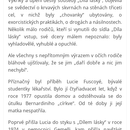
Výkřiky a úpění děsily sousedy „Díla lásky“; objevila
se svědectví o krvavých skvrnách na stěnách třiceti
cel, v nichž byly „chovanky“ ubytovány, o
exorcistických praktikách, o drogách a násilnostech.
Několik málo rodičů, kteří si vynutili do sídla „Díla
lásky“ vstup, své dcery málem nepoznalo: byly
vyhladovělé, vyhublé a opuchlé.
Ale všechny s nepřítomným výrazem v očích rodiče
bláhově ujišťovaly, že se jim „daří dobře a nic jim
nechybí“.
Příznačný byl příběh Lucie Fuscoyé, bývalé
studentky lékařství. Bylo jí čtyřiadvacet let, když v
roce 1977 opustila domov a odstěhovala se do
útulku Bernardiniho „církve“. Od té doby ji její
matka nespatřila.
Poprvé přišla Lucia do styku s „Dílem lásky“ v roce
1974 v nemocnici Gemelli, kam přišla navštívit