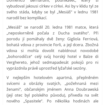
Domenico Bernardini, podnikavec, který si
vybudoval jakousi církev v církvi. Asi by v klidu tyl ze
svého stáda, kdyby se byl „Mesiáš“ v lednu 1981
narodil bez komplikací.
„Mesiáš“ se narodil 20. ledna 1981 matce, která
„neposkvrněně počala z Ducha svatého“. Při
porodu jí pomáhaly dvě ženy: Gigliola Ferriová,
bohatá vdova z provincie Forli, a její dcera. Zbožná
vdova si mohla dovolit nabídnout novodobé
„bohorodičce“ celý svůj horský hotel v Balze di
Verghereto, jehož sedmapadesát pokojů pro ni
vyprázdnila právě uprostřed lyžařské sezóny.
V nejlepším hotelovém apartmá, přeplněném
svícemi a obrázky svatých, „požehnaná mezi
ženami“, občanským jménem Anna Doubrawská
(její otec byl polského původu), přivedla na svět
nového „Spasitele“. Po několika hodinách ale