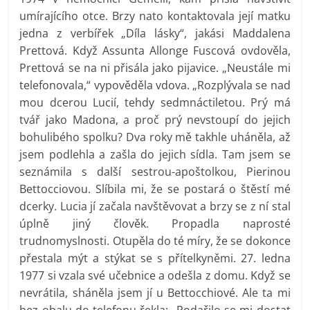
umírajícího otce. Brzy nato kontaktovala její matku
jedna z verbířek „Díla lásky“, jakási Maddalena
Prettová. Když Assunta Allonge Fuscová ovdověla,
Prettová se na ni přisála jako pijavice. „Neustále mi
telefonovala,“ vypověděla vdova. „Rozplývala se nad
mou dcerou Lucií, tehdy sedmnáctiletou. Prý má
tvář jako Madona, a proč prý nevstoupí do jejich
bohulibého spolku? Dva roky mě takhle uháněla, až
jsem podlehla a zašla do jejich sídla. Tam jsem se
seznámila s další sestrou-apoštolkou, Pierinou
Bettocciovou. Slíbila mi, že se postará o štěstí mé
dcerky. Lucia jí začala navštěvovat a brzy se z ní stal
úplně jiný člověk. Propadla naprosté
trudnomyslnosti. Otupěla do té míry, že se dokonce
přestala mýt a stýkat se s přítelkyněmi. 27. ledna
1977 si vzala své učebnice a odešla z domu. Když se
nevrátila, sháněla jsem jí u Bettocchiové. Ale ta mi
bez obalu do telefonu řekla: „Podařilo se mi dostat