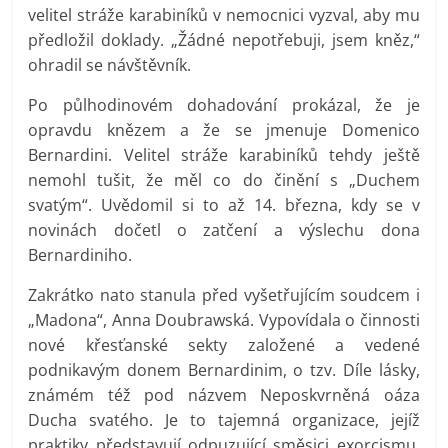
velitel stráže karabiníků v nemocnici vyzval, aby mu
předložil doklady. „Žádné nepotřebuji, jsem kněz,“
ohradil se návštěvník.
Po půlhodinovém dohadování prokázal, že je
opravdu knězem a že se jmenuje Domenico
Bernardini. Velitel stráže karabiníků tehdy ještě
nemohl tušit, že měl co do činění s „Duchem
svatým“. Uvědomil si to až 14. března, kdy se v
novinách dočetl o zatčení a výslechu dona
Bernardiniho.
Zakrátko nato stanula před vyšetřujícím soudcem i
„Madona“, Anna Doubrawská. Vypovídala o činnosti
nové křesťanské sekty založené a vedené
podnikavým donem Bernardinim, o tzv. Díle lásky,
známém též pod názvem Neposkvrněná oáza
Ducha svatého. Je to tajemná organizace, jejíž
praktiky představují odpuzující směsici exorcismu,