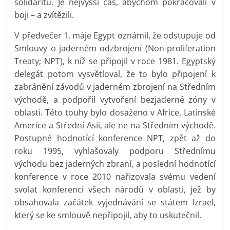
solidaritu. Je nejvyšší čas, abychom pokračovali v
boji – a zvítězili.
V předvečer 1. máje Egypt oznámil, že odstupuje od
Smlouvy o jaderném odzbrojení (Non-proliferation
Treaty; NPT), k níž se připojil v roce 1981. Egyptský
delegát potom vysvětloval, že to bylo připojení k
zabránění závodů v jaderném zbrojení na Středním
východě, a podpořil vytvoření bezjaderné zóny v
oblasti. Této touhy bylo dosaženo v Africe, Latinské
Americe a Střední Asii, ale ne na Středním východě.
Postupné hodnotící konference NPT, zpět až do
roku 1995, vyhlašovaly podporu Střednímu
východu bez jaderných zbraní, a poslední hodnotící
konference v roce 2010 nařizovala svému vedení
svolat konferenci všech národů v oblasti, jež by
obsahovala začátek vyjednávání se státem Izrael,
který se ke smlouvě nepřipojil, aby to uskutečnil.