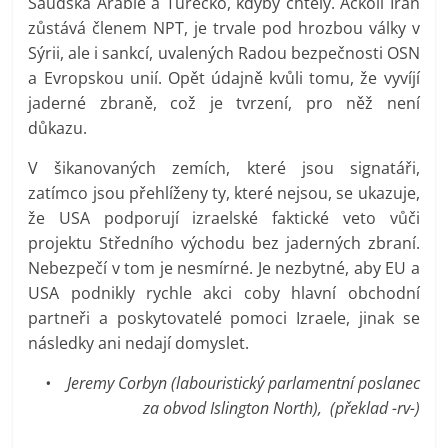
Saúdská Arábie a Turecko, kdyby chtěly. Ačkoli Írán
zůstává členem NPT, je trvale pod hrozbou války v
Sýrii, ale i sankcí, uvalených Radou bezpečnosti OSN
a Evropskou unií. Opět údajně kvůli tomu, že vyvíjí
jaderné zbraně, což je tvrzení, pro něž není
důkazu.
V šikanovaných zemích, které jsou signatáři,
zatímco jsou přehlíženy ty, které nejsou, se ukazuje,
že USA podporují izraelské faktické veto vůči
projektu Středního východu bez jaderných zbraní.
Nebezpečí v tom je nesmírné. Je nezbytné, aby EU a
USA podnikly rychle akci coby hlavní obchodní
partneři a poskytovatelé pomoci Izraele, jinak se
následky ani nedají domyslet.
• Jeremy Corbyn (labouristický parlamentní poslanec
za obvod Islington North), (překlad -rv-)