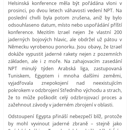
Helsinská konference měla být pořádána vloni v
prosinci, po dvou letech váhavosti vedení NPT. Na
poslední chvíli byla potom zrušena, aniž by bylo
odsouhlaseno datum, místo nebo uspořádání příští
konference. Mezitím Izrael nejen že vlastní 200
jaderných bojových hlavic, ale obdržel už pátou v
Německu vyrobenou ponorku. Jsou obavy, že Izrael
dokáže vypustit jaderné rakety nejen z pozemních
základen, ale i z moře. Na zahajovacím zasedání
NPT minulý týden Arabská liga, zastupovaná
Tuniskem, Egyptem i mnoha dalšími zeměmi,
vyjadřovala znepokojení nad neexistujícím
pokrokem v odzbrojení Středního východu a strach,
že to může poškodit celý odzbrojovací proces a
zažehnout závody v jaderném zbrojení v oblasti.
Odstoupení Egypta přináší nebezpečí blíž, protože
by mohl vyvinout jaderné zbraně – stejně jako