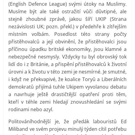
(English Defence League) svými útoky na Muslimy.
Musíme být ale také ostražití vůči důvtipné, ale
stejně zhoubné zprávě, jakou šíří UKIP (Strana
nezávislosti UK; pozn. překl.) v předehře k zítřejším
místním volbám. Posedlost této strany počty
přistěhovalců a její obvinění, že přistěhovalci jsou
příčinou úpadku britské ekonomiky, jsou klamné a
nebezpečné nesmysly. Vždycky tu byl obrovský tok
lidí do i z Británie, a přispění přistěhovalců k životní
úrovni a k životu v této zemi je nesmírné. Je smutné,
i když ne překvapivé, že koalice Toryů a Liberálních
demokratů přijímá tuhle Ukipem vyvolanou debatu
a navrhuje ještě drastičtější opatření proti těm,
kteří v téhle zemi hledají znovushledání se svými
rodinami nebo azyl.
Politováníhodnější je, že předák labouristů Ed
Miliband ve svém projevu minulý týden cítil potřebu