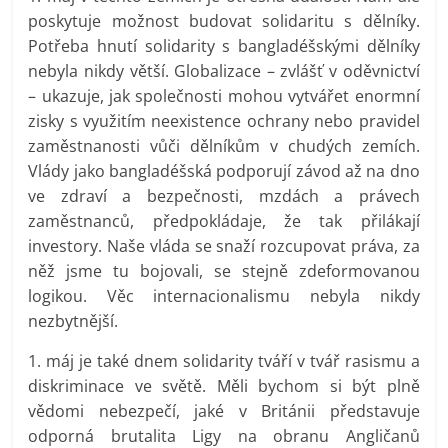
poskytuje možnost budovat solidaritu s dělníky.
Potřeba hnutí solidarity s bangladéšskými dělníky
nebyla nikdy větší. Globalizace – zvlášť v oděvnictví
– ukazuje, jak společnosti mohou vytvářet enormní
zisky s využitím neexistence ochrany nebo pravidel
zaměstnanosti vůči dělníkům v chudých zemích.
Vlády jako bangladéšská podporují závod až na dno
ve zdraví a bezpečnosti, mzdách a právech
zaměstnanců, předpokládaje, že tak přilákají
investory. Naše vláda se snaží rozcupovat práva, za
něž jsme tu bojovali, se stejně zdeformovanou
logikou. Věc internacionalismu nebyla nikdy
nezbytnější.
1. máj je také dnem solidarity tváří v tvář rasismu a
diskriminace ve světě. Měli bychom si být plně
vědomi nebezpečí, jaké v Británii představuje
odporná brutalita Ligy na obranu Angličanů