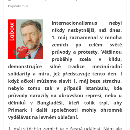
prospívá?
kapitalismus
Internacionalismus nebyl
nikdy nezbytnější, než dnes.
1. máj zaznamenal v mnoha
zemích po celém světě
průvody a protesty. Většinou
proběhly zcela v klidu,
demonstrujíce silné tradice mezinárodní
solidarity a míru, jež představuje tento den. I
když ačkoli můžeme slavit 1. máj beze strachu,
nebylo tomu tak v případě Istanbulu, kde
průvody narazily na obrovskou represi, nebo u
dělníků v Bangladéši, kteří tolik trpí, aby
Primark i další společnosti mohly ohromně
vydělávat na levném oblečení.
1. máj v těchto zemích je otřesná událost. Nám ale