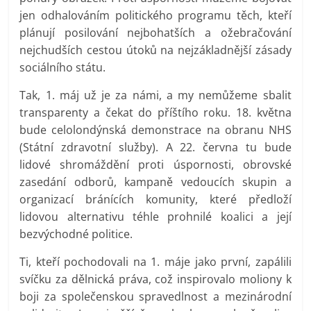
jen odhalováním politického programu těch, kteří
plánují posilování nejbohatších a ožebračování
nejchudších cestou útoků na nejzákladnější zásady
sociálního státu.
Tak, 1. máj už je za námi, a my nemůžeme sbalit
transparenty a čekat do příštího roku. 18. května
bude celolondýnská demonstrace na obranu NHS
(Státní zdravotní služby). A 22. června tu bude
lidové shromáždění proti úspornosti, obrovské
zasedání odborů, kampaně vedoucích skupin a
organizací bránících komunity, které předloží
lidovou alternativu téhle prohnilé koalici a její
bezvýchodné politice.
Ti, kteří pochodovali na 1. máje jako první, zapálili
svíčku za dělnická práva, což inspirovalo moliony k
boji za společenskou spravedlnost a mezinárodní