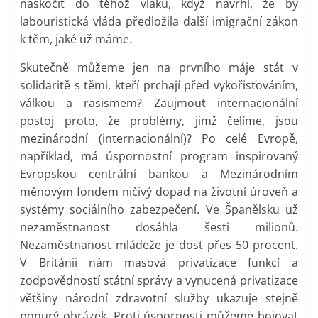
naskočit do téhož vlaku, když navrhl, že by
labouristická vláda předložila další imigrační zákon
k těm, jaké už máme.
Skutečně můžeme jen na prvního máje stát v
solidaritě s těmi, kteří prchají před vykořisťováním,
válkou a rasismem? Zaujmout internacionální
postoj proto, že problémy, jimž čelíme, jsou
mezinárodní (internacionální)? Po celé Evropě,
například, má úspornostní program inspirovaný
Evropskou centrální bankou a Mezinárodním
měnovým fondem ničivý dopad na životní úroveň a
systémy sociálního zabezpečení. Ve Španělsku už
nezaměstnanost dosáhla šesti milionů.
Nezaměstnanost mládeže je dost přes 50 procent.
V Británii nám masová privatizace funkcí a
zodpovědností státní správy a vynucená privatizace
většiny národní zdravotní služby ukazuje stejně
ponurý obrázek. Proti úspornosti můžeme bojovat