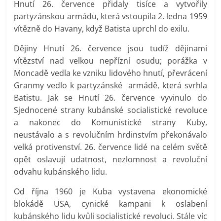
Hnutí 26. července přidaly tisíce a vytvořily
partyzánskou armádu, která vstoupila 2. ledna 1959
vítězně do Havany, když Batista uprchl do exilu.
Dějiny Hnutí 26. července jsou tudíž dějinami
vítězství nad velkou nepřízní osudu; porážka v
Moncadě vedla ke vzniku lidového hnutí, převrácení
Granmy vedlo k partyzánské armádě, která svrhla
Batistu. Jak se Hnutí 26. července vyvinulo do
Sjednocené strany kubánské socialistické revoluce
a nakonec do Komunistické strany Kuby,
neustávalo a s revolučním hrdinstvím překonávalo
velká protivenství. 26. července lidé na celém světě
opět oslavují udatnost, nezlomnost a revoluční
odvahu kubánského lidu.
Od října 1960 je Kuba vystavena ekonomické
blokádě USA, cynické kampani k oslabení
kubánského lidu kvůli socialistické revoluci. Stále víc