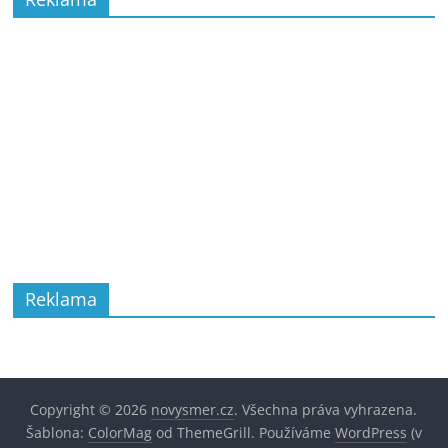
Reklama
Copyright © 2026
novysmer.cz
. Všechna práva vyhrazena.
Šablona:
ColorMag
od ThemeGrill. Používáme
WordPress
(v