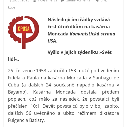
29. 7. 2013
novysmercz
žádný komentář
che
prospívá?
kuba
Následujícími řádky vzdává
čest útočníkům na kasárna
Moncada
Komunistická strana
US
A.
Vyšlo v jejich týdeníku »Svět
lidí«.
26. července 1953 zaútočilo 153 mužů pod vedením
Fidela a Raula na kasárna Moncada v Santiagu de
Cuba (a dalších 24 současně napadlo kasárna v
Bayamo). Kasárna Moncada dostala předem
poplach, což mělo za následek, že povstalci byli
přečísleni 10:1. Devět povstalců bylo v boji zabito,
dalších 56 uvězněno a ubito režimem diktátora
Fulgencia Batisty.