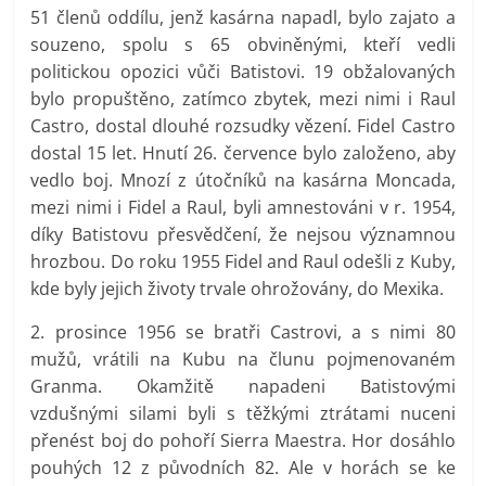
51 členů oddílu, jenž kasárna napadl, bylo zajato a
souzeno, spolu s 65 obviněnými, kteří vedli
politickou opozici vůči Batistovi. 19 obžalovaných
bylo propuštěno, zatímco zbytek, mezi nimi i Raul
Castro, dostal dlouhé rozsudky vězení. Fidel Castro
dostal 15 let. Hnutí 26. července bylo založeno, aby
vedlo boj. Mnozí z útočníků na kasárna Moncada,
mezi nimi i Fidel a Raul, byli amnestováni v r. 1954,
díky Batistovu přesvědčení, že nejsou významnou
hrozbou. Do roku 1955 Fidel and Raul odešli z Kuby,
kde byly jejich životy trvale ohrožovány, do Mexika.
2. prosince 1956 se bratři Castrovi, a s nimi 80
mužů, vrátili na Kubu na člunu pojmenovaném
Granma. Okamžitě napadeni Batistovými
vzdušnými silami byli s těžkými ztrátami nuceni
přenést boj do pohoří Sierra Maestra. Hor dosáhlo
pouhých 12 z původních 82. Ale v horách se ke