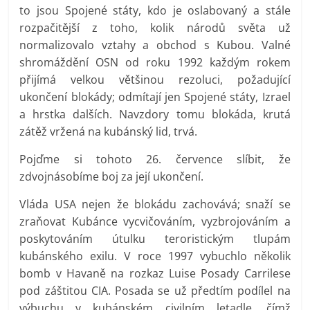
to jsou Spojené státy, kdo je oslabovaný a stále
rozpačitější z toho, kolik národů světa už
normalizovalo vztahy a obchod s Kubou. Valné
shromáždění OSN od roku 1992 každým rokem
přijímá velkou většinou rezoluci, požadující
ukončení blokády; odmítají jen Spojené státy, Izrael
a hrstka dalších. Navzdory tomu blokáda, krutá
zátěž vržená na kubánský lid, trvá.
Pojďme si tohoto 26. července slíbit, že
zdvojnásobíme boj za její ukončení.
Vláda USA nejen že blokádu zachovává; snaží se
zraňovat Kubánce vycvičováním, vyzbrojováním a
poskytováním útulku teroristickým tlupám
kubánského exilu. V roce 1997 vybuchlo několik
bomb v Havaně na rozkaz Luise Posady Carrilese
pod záštitou CIA. Posada se už předtím podílel na
výbuchu v kubánském civilním letadle, čímž