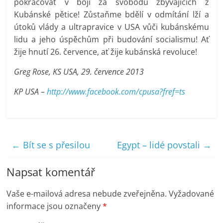
pokračovat v boji za svobodu zbývajících z
Kubánské pětice! Zůstaňme bdělí v odmítání lží a
útoků vlády a ultrapravice v USA vůči kubánskému
lidu a jeho úspěchům při budování socialismu! Ať
žije hnutí 26. července, ať žije kubánská revoluce!
Greg Rose, KS USA, 29. července 2013
KP USA –
http://www.facebook.com/cpusa?fref=ts
←
Bít se s přesilou
Egypt – lidé povstali
→
Napsat komentář
Vaše e-mailová adresa nebude zveřejněna.
Vyžadované
informace jsou označeny
*