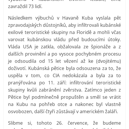
zavraždil 73 lidí.
Následkem výbuchů v Havaně Kuba vyslala pět
zpravodajských důstojníků, aby infiltrovali kubánské
exilové teroristické skupiny na Floridě a mohli včas
varovat kubánskou vládu před budoucími útoky.
Vláda USA je zatkla, obžalovala ze špionáže a z
dalších provinění a po vysoce pochybném procesu
je odsoudila od 15 let vězení až ke (dvojitému)
doživotí. Kubánská pětice byla odsouzena za to, že
uspěla v tom, co CIA nedokázala a byla za to
pranýřována po 11. září: infiltrování teroristické
skupiny kvůli zabránění zvěrstva. Zatímco jeden z
Pětice byl podmínečně propuštěn a směl se vrátit
na Kubu na pohřeb otce a nakonec byl vlastně
osvobozen, další čtyři zůstávají v americkém žaláři.
Slibme si, tohoto 26. července, že budeme