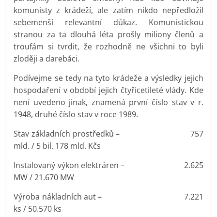
komunisty z krádeží, ale zatím nikdo nepředložil
sebemenší relevantní důkaz. Komunistickou
stranou za ta dlouhá léta prošly miliony členů a
troufám si tvrdit, že rozhodně ne všichni to byli
zloději a darebáci.
Podívejme se tedy na tyto krádeže a výsledky jejich
hospodaření v období jejich čtyřicetileté vlády. Kde
není uvedeno jinak, znamená první číslo stav v r.
1948, druhé číslo stav v roce 1989.
Stav základních prostředků – 757
mld. / 5 bil. 178 mld. Kčs
Instalovaný výkon elektráren – 2.625
MW / 21.670 MW
Výroba nákladních aut – 7.221
ks / 50.570 ks