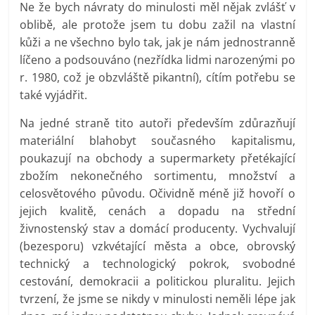
Ne že bych návraty do minulosti měl nějak zvlášť v
oblibě, ale protože jsem tu dobu zažil na vlastní
kůži a ne všechno bylo tak, jak je nám jednostranně
líčeno a podsouváno (nezřídka lidmi narozenými po
r. 1980, což je obzvláště pikantní), cítím potřebu se
také vyjádřit.
Na jedné straně tito autoři především zdůrazňují
materiální blahobyt současného kapitalismu,
poukazují na obchody a supermarkety přetékající
zbožím nekonečného sortimentu, množství a
celosvětového původu. Očividně méně již hovoří o
jejich kvalitě, cenách a dopadu na střední
živnostenský stav a domácí producenty. Vychvalují
(bezesporu) vzkvétající města a obce, obrovský
technický a technologický pokrok, svobodné
cestování, demokracii a politickou pluralitu. Jejich
tvrzení, že jsme se nikdy v minulosti neměli lépe jak