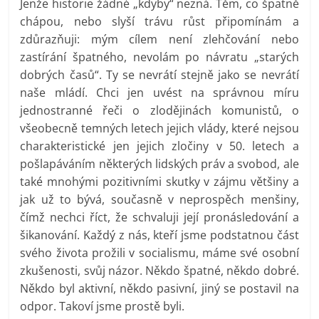
Jenže historie žádné „kdyby“ nezná. Těm, co špatně
chápou, nebo slyší trávu růst připomínám a
zdůrazňuji: mým cílem není zlehčování nebo
zastírání špatného, nevolám po návratu „starých
dobrých časů“. Ty se nevrátí stejně jako se nevrátí
naše mládí. Chci jen uvést na správnou míru
jednostranné řeči o zlodějinách komunistů, o
všeobecně temných letech jejich vlády, které nejsou
charakteristické jen jejich zločiny v 50. letech a
pošlapáváním některých lidských práv a svobod, ale
také mnohými pozitivními skutky v zájmu většiny a
jak už to bývá, současně v neprospěch menšiny,
čímž nechci říct, že schvaluji její pronásledování a
šikanování. Každý z nás, kteří jsme podstatnou část
svého života prožili v socialismu, máme své osobní
zkušenosti, svůj názor. Někdo špatné, někdo dobré.
Někdo byl aktivní, někdo pasivní, jiný se postavil na
odpor. Takoví jsme prostě byli.