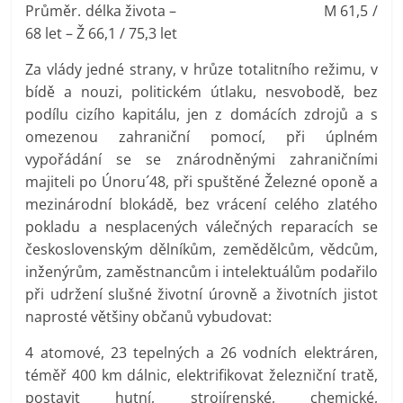
Průměr. délka života – M 61,5 /
68 let – Ž 66,1 / 75,3 let
Za vlády jedné strany, v hrůze totalitního režimu, v
bídě a nouzi, politickém útlaku, nesvobodě, bez
podílu cizího kapitálu, jen z domácích zdrojů a s
omezenou zahraniční pomocí, při úplném
vypořádání se se znárodněnými zahraničními
majiteli po Únoru´48, při spuštěné Železné oponě a
mezinárodní blokádě, bez vrácení celého zlatého
pokladu a nesplacených válečných reparacích se
československým dělníkům, zemědělcům, vědcům,
inženýrům, zaměstnancům i intelektuálům podařilo
při udržení slušné životní úrovně a životních jistot
naprosté většiny občanů vybudovat:
4 atomové, 23 tepelných a 26 vodních elektráren,
téměř 400 km dálnic, elektrifikovat železniční tratě,
postavit hutní, strojírenské, chemické,