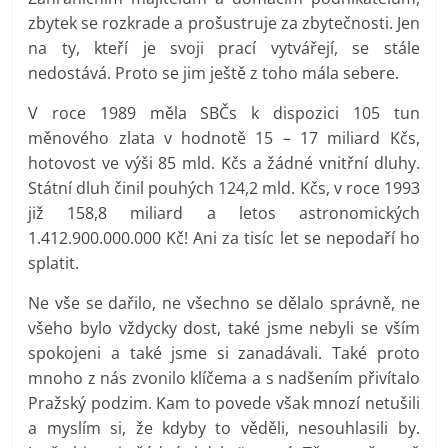
zbytek se rozkrade a prošustruje za zbytečnosti. Jen
na ty, kteří je svoji prací vytvářejí, se stále
nedostává. Proto se jim ještě z toho mála sebere.
V roce 1989 měla SBČs k dispozici 105 tun
měnového zlata v hodnotě 15 – 17 miliard Kčs,
hotovost ve výši 85 mld. Kčs a žádné vnitřní dluhy.
Státní dluh činil pouhých 124,2 mld. Kčs, v roce 1993
již 158,8 miliard a letos astronomických
1.412.900.000.000 Kč! Ani za tisíc let se nepodaří ho
splatit.
Ne vše se dařilo, ne všechno se dělalo správně, ne
všeho bylo vždycky dost, také jsme nebyli se vším
spokojeni a také jsme si zanadávali. Také proto
mnoho z nás zvonilo klíčema a s nadšením přivítalo
Pražský podzim. Kam to povede však mnozí netušili
a myslím si, že kdyby to věděli, nesouhlasili by.