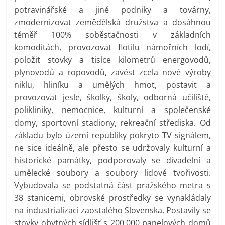
potravinářské a jiné podniky a továrny,
zmodernizovat zemědělská družstva a dosáhnou
téměř 100% soběstačnosti v základních
komoditách, provozovat flotilu námořních lodí,
položit stovky a tisíce kilometrů energovodů,
plynovodů a ropovodů, zavést zcela nové výroby
niklu, hliníku a umělých hmot, postavit a
provozovat jesle, školky, školy, odborná učiliště,
polikliniky, nemocnice, kulturní a společenské
domy, sportovní stadiony, rekreační střediska. Od
základu bylo území republiky pokryto TV signálem,
ne sice ideálně, ale přesto se udržovaly kulturní a
historické památky, podporovaly se divadelní a
umělecké soubory a soubory lidové tvořivosti.
Vybudovala se podstatná část pražského metra s
38 stanicemi, obrovské prostředky se vynakládaly
na industrializaci zaostalého Slovenska. Postavily se
stovky obytných sídlišť s 200.000 panelových domů