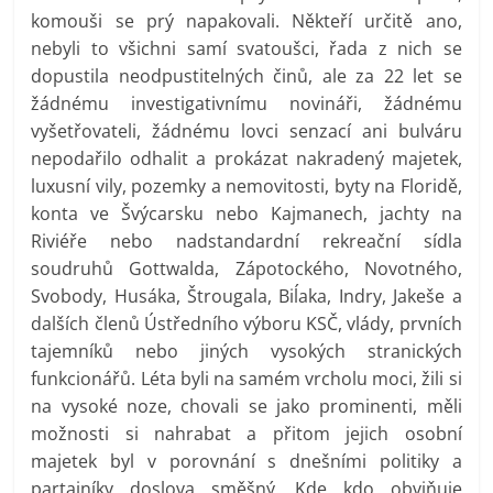
komouši se prý napakovali. Někteří určitě ano,
nebyli to všichni samí svatoušci, řada z nich se
dopustila neodpustitelných činů, ale za 22 let se
žádnému investigativnímu novináři, žádnému
vyšetřovateli, žádnému lovci senzací ani bulváru
nepodařilo odhalit a prokázat nakradený majetek,
luxusní vily, pozemky a nemovitosti, byty na Floridě,
konta ve Švýcarsku nebo Kajmanech, jachty na
Riviéře nebo nadstandardní rekreační sídla
soudruhů Gottwalda, Zápotockého, Novotného,
Svobody, Husáka, Štrougala, Biĺaka, Indry, Jakeše a
dalších členů Ústředního výboru KSČ, vlády, prvních
tajemníků nebo jiných vysokých stranických
funkcionářů. Léta byli na samém vrcholu moci, žili si
na vysoké noze, chovali se jako prominenti, měli
možnosti si nahrabat a přitom jejich osobní
majetek byl v porovnání s dnešními politiky a
partajníky doslova směšný. Kde kdo obviňuje