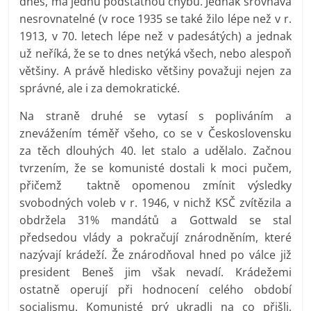
dnes, má jednu podstatnou chybu. Jednak srovnává
nesrovnatelné (v roce 1935 se také žilo lépe než v r.
1913, v 70. letech lépe než v padesátých) a jednak
už neříká, že se to dnes netýká všech, nebo alespoň
většiny. A právě hledisko většiny považuji nejen za
správné, ale i za demokratické.
Na straně druhé se vytasí s popliváním a
znevážením téměř všeho, co se v Československu
za těch dlouhých 40. let stalo a udělalo. Začnou
tvrzením, že se komunisté dostali k moci pučem,
přičemž taktně opomenou zmínit výsledky
svobodných voleb v r. 1946, v nichž KSČ zvítězila a
obdržela 31% mandátů a Gottwald se stal
předsedou vlády a pokračují znárodněním, které
nazývají krádeží. Že znárodňoval hned po válce již
president Beneš jim však nevadí. Krádežemi
ostatně operují při hodnocení celého období
socialismu. Komunisté prý ukradli na co přišli,