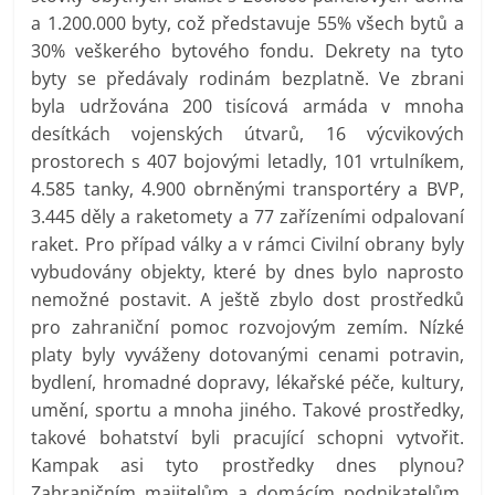
a 1.200.000 byty, což představuje 55% všech bytů a
30% veškerého bytového fondu. Dekrety na tyto
byty se předávaly rodinám bezplatně. Ve zbrani
byla udržována 200 tisícová armáda v mnoha
desítkách vojenských útvarů, 16 výcvikových
prostorech s 407 bojovými letadly, 101 vrtulníkem,
4.585 tanky, 4.900 obrněnými transportéry a BVP,
3.445 děly a raketomety a 77 zařízeními odpalovaní
raket. Pro případ války a v rámci Civilní obrany byly
vybudovány objekty, které by dnes bylo naprosto
nemožné postavit. A ještě zbylo dost prostředků
pro zahraniční pomoc rozvojovým zemím. Nízké
platy byly vyváženy dotovanými cenami potravin,
bydlení, hromadné dopravy, lékařské péče, kultury,
umění, sportu a mnoha jiného. Takové prostředky,
takové bohatství byli pracující schopni vytvořit.
Kampak asi tyto prostředky dnes plynou?
Zahraničním majitelům a domácím podnikatelům,