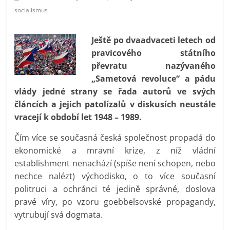
prospívá?
socialismus
Ještě po dvaadvaceti letech od
pravicového státního
převratu nazývaného
„Sametová revoluce“ a pádu
vlády jedné strany se řada autorů ve svých
článcích a jejich patolízalů v diskusích neustále
vracejí k období let 1948 – 1989.
Čím více se současná česká společnost propadá do
ekonomické a mravní krize, z níž vládní
establishment nenachází (spíše není schopen, nebo
nechce nalézt) východisko, o to více současní
politruci a ochránci té jedině správné, doslova
pravé víry, po vzoru goebbelsovské propagandy,
vytrubují svá dogmata.