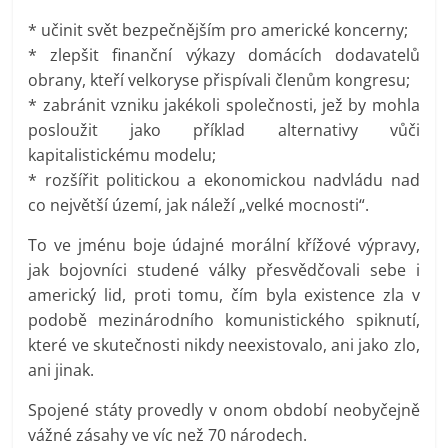
* učinit svět bezpečnějším pro americké koncerny;
* zlepšit finanční výkazy domácích dodavatelů
obrany, kteří velkoryse přispívali členům kongresu;
* zabránit vzniku jakékoli společnosti, jež by mohla
posloužit jako příklad alternativy vůči
kapitalistickému modelu;
* rozšířit politickou a ekonomickou nadvládu nad
co největší území, jak náleží „velké mocnosti“.
To ve jménu boje údajné morální křížové výpravy,
jak bojovníci studené války přesvědčovali sebe i
americký lid, proti tomu, čím byla existence zla v
podobě mezinárodního komunistického spiknutí,
které ve skutečnosti nikdy neexistovalo, ani jako zlo,
ani jinak.
Spojené státy provedly v onom období neobyčejně
vážné zásahy ve víc než 70 národech.