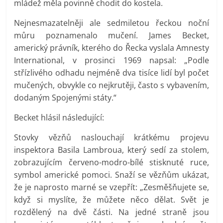
mládež měla povinně chodit do kostela.
Nejnesmazatelněji ale sedmiletou řeckou noční
můru poznamenalo mučení. James Becket,
americký právník, kterého do Řecka vyslala Amnesty
International, v prosinci 1969 napsal: „Podle
střízlivého odhadu nejméně dva tisíce lidí byl počet
mučených, obvykle co nejkrutěji, často s vybavením,
dodaným Spojenými státy.“
Becket hlásil následující:
Stovky vězňů naslouchají krátkému projevu
inspektora Basila Lambroua, který sedí za stolem,
zobrazujícím červeno-modro-bílé stisknuté ruce,
symbol americké pomoci. Snaží se vězňům ukázat,
že je naprosto marné se vzepřít: „Zesměšňujete se,
když si myslíte, že můžete něco dělat. Svět je
rozdělený na dvě části. Na jedné straně jsou