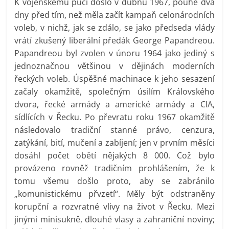
K vojenskému puči došlo v dubnu 1967, pouhé dva
dny před tím, než měla začít kampaň celonárodních
voleb, v nichž, jak se zdálo, se jako předseda vlády
vrátí zkušený liberální předák George Papandreou.
Papandreou byl zvolen v únoru 1964 jako jediný s
jednoznačnou většinou v dějinách moderních
řeckých voleb. Úspěšné machinace k jeho sesazení
začaly okamžitě, společným úsilím Královského
dvora, řecké armády a americké armády a CIA,
sídlících v Řecku. Po převratu roku 1967 okamžitě
následovalo tradiční stanné právo, cenzura,
zatýkání, bití, mučení a zabíjení; jen v prvním měsíci
dosáhl počet obětí nějakých 8 000. Což bylo
provázeno rovněž tradičním prohlášením, že k
tomu všemu došlo proto, aby se zabránilo
„komunistickému přvzetí“. Měly být odstraněny
korupční a rozvratné vlivy na život v Řecku. Mezi
jinými minisukně, dlouhé vlasy a zahraniční noviny;