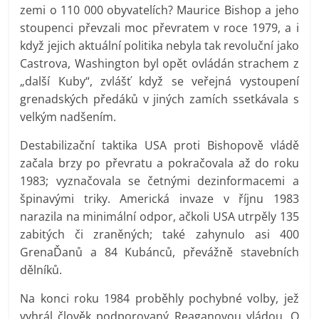
zemi o 110 000 obyvatelích? Maurice Bishop a jeho
stoupenci převzali moc převratem v roce 1979, a i
když jejich aktuální politika nebyla tak revoluční jako
Castrova, Washington byl opět ovládán strachem z
„další Kuby“, zvlášť když se veřejná vystoupení
grenadských předáků v jiných zamích ssetkávala s
velkým nadšením.
Destabilizační taktika USA proti Bishopově vládě
začala brzy po převratu a pokračovala až do roku
1983; vyznačovala se četnými dezinformacemi a
špinavými triky. Americká invaze v říjnu 1983
narazila na minimální odpor, ačkoli USA utrpěly 135
zabitých či zraněných; také zahynulo asi 400
GrenaĎanů a 84 Kubánců, převážně stavebních
dělníků.
Na konci roku 1984 proběhly pochybné volby, jež
vyhrál člověk podporovaný Reaganovou vládou. O