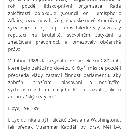
rok později lidsko-právní organizace, Rada
záležitostí polokoule (Council on Hemispheric
Affairs), oznamovala, že grenadské nové, Američany
vycvičené policejní a protipovstalecké síly si získaly
reputaci na brutalitě, svévolném zatýkání a
zneužívání pravomocí, a omezovaly občanská
práva.
V dubnu 1989 vláda vydala seznam více než 80 knih,
které bylo zakázáno dovézt. O čtyři měsíce později
předseda vlády zastavil činnost parlamentu, aby
zabránil hrozícímu hlasování o nedůvěře,
vycházející z toho, co jeho kritici nazvali „sílícím
autoritářským stylem“.
Libye, 1981-89:
Libye odmítala být náležitě závislá na Washingtonu.
Její předák Muammar Kaddáfi byl drzý. Měl být