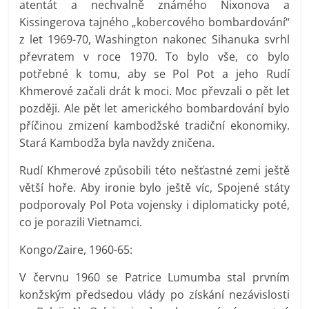
atentát a nechvalně známého Nixonova a
Kissingerova tajného „kobercového bombardování“
z let 1969-70, Washington nakonec Sihanuka svrhl
převratem v roce 1970. To bylo vše, co bylo
potřebné k tomu, aby se Pol Pot a jeho Rudí
Khmerové začali drát k moci. Moc převzali o pět let
později. Ale pět let amerického bombardování bylo
příčinou zmizení kambodžské tradiční ekonomiky.
Stará Kambodža byla navždy zničena.
Rudí Khmerové způsobili této nešťastné zemi ještě
větší hoře. Aby ironie bylo ještě víc, Spojené státy
podporovaly Pol Pota vojensky i diplomaticky poté,
co je porazili Vietnamci.
Kongo/Zaire, 1960-65:
V červnu 1960 se Patrice Lumumba stal prvním
konžským předsedou vlády po získání nezávislosti