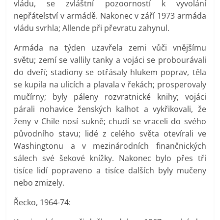
vládu, se zvláštní pozoorností k vyvolání
nepřátelství v armádě. Nakonec v září 1973 armáda
vládu svrhla; Allende při převratu zahynul.
Armáda na týden uzavřela zemi vůči vnějšímu
světu; zemí se vallily tanky a vojáci se probourávali
do dveří; stadiony se otřásaly hlukem poprav, těla
se kupila na ulicích a plavala v řekách; prosperovaly
mučírny; byly páleny rozvratnické knihy; vojáci
párali nohavice ženských kalhot a vykřikovali, že
ženy v Chile nosí sukně; chudí se vraceli do svého
původního stavu; lidé z celého světa otevírali ve
Washingtonu a v mezinárodních finančnických
sálech své šekové knížky. Nakonec bylo přes tři
tisíce lidí popraveno a tisíce dalších byly mučeny
nebo zmizely.
Řecko, 1964-74: