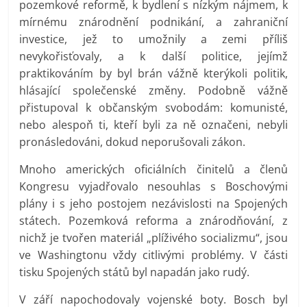
pozemkové reformě, k bydlení s nízkým nájmem, k
mírnému znárodnění podnikání, a zahraniční
investice, jež to umožnily a zemi příliš
nevykořisťovaly, a k další politice, jejímž
praktikováním by byl brán vážně kterýkoli politik,
hlásající společenské změny. Podobně vážně
přistupoval k občanským svobodám: komunisté,
nebo alespoň ti, kteří byli za ně označeni, nebyli
pronásledováni, dokud neporušovali zákon.
Mnoho amerických oficiálních činitelů a členů
Kongresu vyjadřovalo nesouhlas s Boschovými
plány i s jeho postojem nezávislosti na Spojených
státech. Pozemková reforma a znárodňování, z
nichž je tvořen materiál „plíživého socializmu“, jsou
ve Washingtonu vždy citlivými problémy. V části
tisku Spojených států byl napadán jako rudý.
V září napochodovaly vojenské boty. Bosch byl