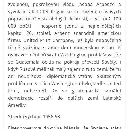
zvolenou, pokrokovou vládu Jacoba Arbenze a
vyvolala tak 40 let brigád smrti, mizení, masových
poprav nepředstavitelných krutostí, s víc než 100
000 obětí – nesporně jednu z nejnelidštějších
kapitol 20. století. Arbenz znárodnil americkou
firmu, United Fruit Company, jež byla neobyčejně
těsně svázána s americkou mocenskou elitou. K
ospravedlnění převratu Washington prohlašoval, že
se Guatemala ocitla na pokraji převzetí Sověty, i
když Rusové měli tak malý zájem o tuto zemi, že tu
ani neudržovali diplomatické vztahy. Skutečným
problémem v očích Washingtonu bylo, vedle United
Fruit, nebezpečí, že se guatemalská sociální
demokracie rozšíří do dalších zemí Latinské
Ameriky.
Střední východ, 1956-58:
Eisenhowerova doktrína hlásala, že Spojené státy