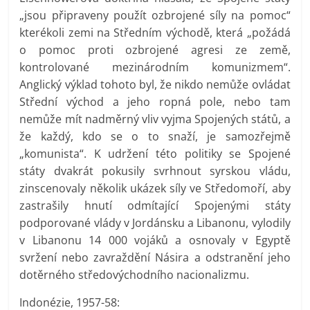
„jsou připraveny použít ozbrojené síly na pomoc“
kterékoli zemi na Středním východě, která „požádá
o pomoc proti ozbrojené agresi ze země,
kontrolované mezinárodním komunizmem“.
Anglický výklad tohoto byl, že nikdo nemůže ovládat
Střední východ a jeho ropná pole, nebo tam
nemůže mít nadměrný vliv vyjma Spojených států, a
že každý, kdo se o to snaží, je samozřejmě
„komunista“. K udržení této politiky se Spojené
státy dvakrát pokusily svrhnout syrskou vládu,
zinscenovaly několik ukázek síly ve Středomoří, aby
zastrašily hnutí odmítající Spojenými státy
podporované vlády v Jordánsku a Libanonu, vylodily
v Libanonu 14 000 vojáků a osnovaly v Egyptě
svržení nebo zavraždění Násira a odstranění jeho
dotěrného středovýchodního nacionalizmu.
Indonézie, 1957-58: