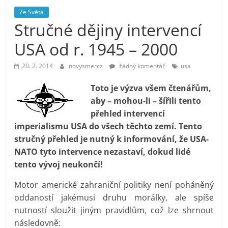
prospívá?
Ze Světa
Stručné dějiny intervencí
USA od r. 1945 – 2000
20. 2. 2014
novysmercz
žádný komentář
usa
Toto je výzva všem čtenářům,
aby – mohou-li – šířili tento
přehled intervencí
imperialismu USA do všech těchto zemí. Tento
stručný přehled je nutný k informování, že USA-
NATO tyto intervence nezastaví, dokud lidé
tento vývoj neukončí!
Motor americké zahraniční politiky není poháněný
oddaností jakémusi druhu morálky, ale spíše
nutností sloužit jiným pravidlům, což lze shrnout
následovně: