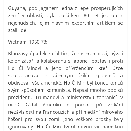
Guyana, pod Jaganem jedna z lépe prosperujících
zemí v oblasti, byla počátkem 80. let jednou z
nejchudších. Jejím hlavním exportním artiklem se
stali lidé.
Vietnam, 1950-73:
Klouzavý úpadek začal tím, že se Francouzi, bývalí
kolonizátoři a kolaboranti s Japonci, postavili proti
Ho Či Minovi a jeho přívržencům, kteří úzce
spolupracovali s válečným úsilím spojenců a
obdivovali vše americké. Ho Či Min byl konec konců
svým způsobem komunista. Napsal mnoho dopisů
prezidentu Trumanovi a ministerstvu zahraničí, v
nichž žádal Ameriku o pomoc při získání
nezávislosti na Francouzích a při hledání mírového
řešení pro svou zemi. Jeho veškeré prosby byly
ignorovány. Ho Či Min tvořil novou vietnamskou