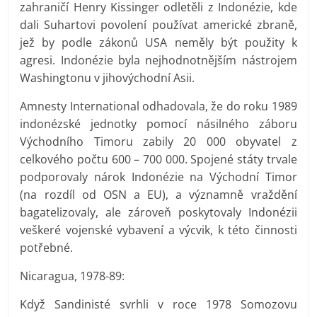
zahraničí Henry Kissinger odletěli z Indonézie, kde
dali Suhartovi povolení používat americké zbraně,
jež by podle zákonů USA neměly být použity k
agresi. Indonézie byla nejhodnotnějším nástrojem
Washingtonu v jihovýchodní Asii.
Amnesty International odhadovala, že do roku 1989
indonézské jednotky pomocí násilného záboru
Východního Timoru zabily 20 000 obyvatel z
celkového počtu 600 – 700 000. Spojené státy trvale
podporovaly nárok Indonézie na Východní Timor
(na rozdíl od OSN a EU), a významně vraždění
bagatelizovaly, ale zároveň poskytovaly Indonézii
veškeré vojenské vybavení a výcvik, k této činnosti
potřebné.
Nicaragua, 1978-89:
Když Sandinisté svrhli v roce 1978 Somozovu