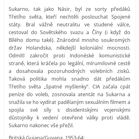
Sukarno, tak jako Násir, byl ze sorty předáků
Třetího světa, kteří nechtěli poslouchat Spojené
státy. Bral vážně neutralitu ve studené válce,
cestoval do Sovětského svazu a Číny (i když do
Bílého domu také). Znárodnil mnoho soukromých
držav Holandska, někdejší koloniální mocnosti.
Odmítl zakročit proti Indonéské komunistické
straně, která kráčela po legální, mírumilovné cestě
a dosahovala pozoruhodných volebních zisků.
Taková politika mohla snadno dát předákům
Třetího světa „špatné myšlenky“. CIA začala cpát
peníze do voleb, zosnovala atentát na Sukarna a
snažila se ho vydírat padělaným sexuálním filmem a
spojila své síly s disidentskými vojenskými
důstojníky k vedení otevřené války proti vládě.
Sukarno nakonec vše přežil.
Britská Guiana/Guyana, 1953-64: