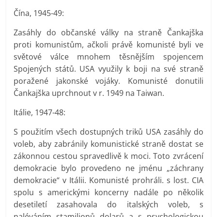
Čína, 1945-49:
Zasáhly do občanské války na straně Čankajška
proti komunistům, ačkoli právě komunisté byli ve
světové válce mnohem těsnějším spojencem
Spojených států. USA využily k boji na své straně
poražené jakonské vojáky. Komunisté donutili
Čankajška uprchnout v r. 1949 na Taiwan.
Itálie, 1947-48:
S použitím všech dostupných triků USA zasáhly do
voleb, aby zabránily komunistické straně dostat se
zákonnou cestou spravedlivě k moci. Toto zvrácení
demokracie bylo provedeno ne jménu „záchrany
demokracie“ v Itálii. Komunisté prohráli. s lost. CIA
spolu s americkými koncerny nadále po několik
desetiletí zasahovala do italských voleb, s
naléváním stamilionů dolarů a s psychologickou