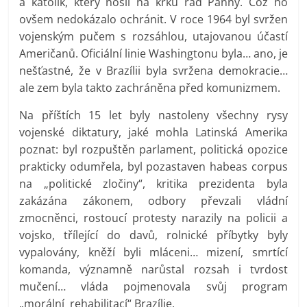
a katolík, který nosil na krku řád Panny. Což ho
ovšem nedokázalo ochránit. V roce 1964 byl svržen
vojenským pučem s rozsáhlou, utajovanou účastí
Američanů. Oficiální linie Washingtonu byla… ano, je
nešťastné, že v Brazílii byla svržena demokracie…
ale zem byla takto zachráněna před komunizmem.
Na příštích 15 let byly nastoleny všechny rysy
vojenské diktatury, jaké mohla Latinská Amerika
poznat: byl rozpuštěn parlament, politická opozice
prakticky odumřela, byl pozastaven habeas corpus
na „politické zločiny“, kritika prezidenta byla
zakázána zákonem, odbory převzali vládní
zmocněnci, rostoucí protesty narazily na policii a
vojsko, třílející do davů, rolnické příbytky byly
vypalovány, kněží byli mláceni… mizení, smrtící
komanda, významně narůstal rozsah i tvrdost
mučení… vláda pojmenovala svůj program
„morální rehabilitací“ Brazílie.