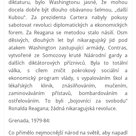
diktaturu, bylo Washingtonu jasné, že mohou
docela dobře být dlouho obávanou šelmou, „další
Kubou“. Za prezidenta Cartera nabyly pokusy
sabotovat revoluci diplomatických a ekonomických
forem. Za Reagana se metodou stalo násilí. Osm
děsivých, dlouhých let byl nikaragujský jid pod
atakem Washington zastupující armády, Contras,
vytvořené ze Somozovy kruté Náárodní gardy a
dalších diktátorových příznivců. Byla to totální
válka, s cílem zničit pokrokový sociální a
ekonomický program vlády, s vypalováním škol a
lékařských klinik, znásilňováním, mučením,
zaminováváním přístavů, bombardováním a
ostřelováním. To byli „bojovníci za svobodu“
Ronalda Reagana; žádná nikaragujská revoluce.
Grenada, 1979-84:
Co přimělo nejmocnější národ na světě, aby napadl