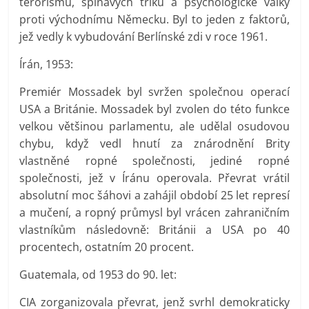
terorismu, špinavých triků a psychologické války
proti východnímu Německu. Byl to jeden z faktorů,
jež vedly k vybudování Berlínské zdi v roce 1961.
Írán, 1953:
Premiér Mossadek byl svržen společnou operací
USA a Británie. Mossadek byl zvolen do této funkce
velkou většinou parlamentu, ale udělal osudovou
chybu, když vedl hnutí za znárodnění Brity
vlastněné ropné společnosti, jediné ropné
společnosti, jež v Íránu operovala. Převrat vrátil
absolutní moc šáhovi a zahájil období 25 let represí
a mučení, a ropný průmysl byl vrácen zahraničním
vlastníkům následovně: Británii a USA po 40
procentech, ostatním 20 procent.
Guatemala, od 1953 do 90. let:
CIA zorganizovala převrat, jenž svrhl demokraticky