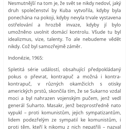
Nesmutnější na tom je, že svět se nikdy nedoví, jaký
druh společenství by Kuba vytvořila, kdyby byla
ponechána na pokoji, kdyby nevyla trvale vystavena
ostřelování a hrozbě invaze, kdyby jí bylo
umožněno uvolnit domácí kontrolu. Všude tu byl
idealizmus, vize, talenty. To ale nebudeme vědět
nikdy. Což byl samozřejmě záměr.
Indonézie, 1965:
Spletitá série událostí, obsahující předpokládaný
pokus o převrat, kontrapuč a možná i kontra-
kontrapuč, v různých okamžicích s otisky
amerických prstů, skončila tím, že se Sukarno vzdal
moci a byl nahrazen vojenským pučem, jenž vedl
generál Suharto. Masakr, jenž bezprostředně nato
vypukl – proti komunistům, jejich sympatizantům,
lidem podezřelým ze sympatií ke komunistům, i
proti těm, kteří k nikomu z nich nepatřili – nazval