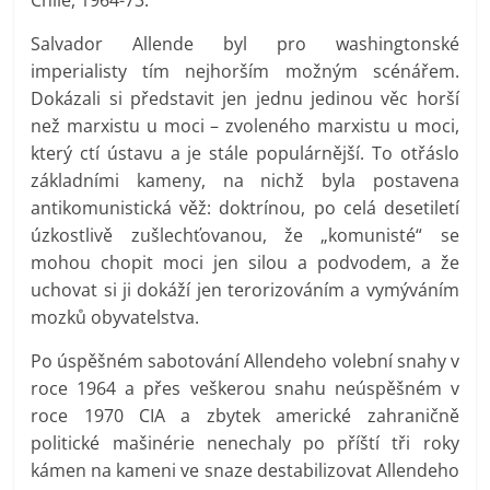
Salvador Allende byl pro washingtonské
imperialisty tím nejhorším možným scénářem.
Dokázali si představit jen jednu jedinou věc horší
než marxistu u moci – zvoleného marxistu u moci,
který ctí ústavu a je stále populárnější. To otřáslo
základními kameny, na nichž byla postavena
antikomunistická věž: doktrínou, po celá desetiletí
úzkostlivě zušlechťovanou, že „komunisté“ se
mohou chopit moci jen silou a podvodem, a že
uchovat si ji dokáží jen terorizováním a vymýváním
mozků obyvatelstva.
Po úspěšném sabotování Allendeho volební snahy v
roce 1964 a přes veškerou snahu neúspěšném v
roce 1970 CIA a zbytek americké zahraničně
politické mašinérie nenechaly po příští tři roky
kámen na kameni ve snaze destabilizovat Allendeho