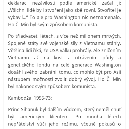
deklaraci nezávilosti podle americké; začal ji:
„Všichni lidé byli stvořeni jako sbě rovní. Stvořitel je
vybavil…“ To ale pro Washington nic neznamenalo.
Ho Či Min byl svým způsobem komunista.
Po třiadvaceti létech, s více než milionem mrtvých,
Spojené státy své vojenské síly z Vietnamu stáhly.
Většina lidí říká, že USA válku prohrály. Ale zničením
Vietnamu až na kost a otrávením půdy a
genetického fondu na celé generace Washington
dosáhl svého: zabránil tomu, co mohlo být pro Asii
nástupem možnosti zvolit dobrý vývoj. Ho Či Min
byl nakonec svým způsobem komunista.
Kambodža, 1955-73:
Princ Sihanuk byl dalším vůdcem, který neměl chuť
být americkým klientem. Po mnoha létech
nepřátelství vůči jeho režimu, včetně pokusů o