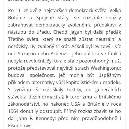
Po 11 let dvě z nejstarších demokracií světa, Velká
Británie a Spojené státy, se rozsáhle snažily
zabraňovat demokraticky zvolenému předákovi v
nástupu do úřadu. Cheddi Jagan byl další předák
Třetího světa, který se snažil zůstat neutrální a
nezávislý. Byl zvolený třikrát. Ačkoli byl levicový – víc
než Sukarno nebo Arbenz – jeho politika ve funkci
nebyla revoluční. Byl to ale stále pozoruhodný muž,
protože představoval největší strach Washingtonu:
budoval společnost, jež mohla být úspěšným
příkladem alternativy vůči kapitalistickému modelu.
S využitím široké škály taktiky, od generálních
stávek a dezinformací až k terorizmu a britskému
zákonodárství, ho nakonec USA a Británie v roce
1964 donutily odstoupit. Přímý rozkaz zbavit se ho
dal John F. Kennedy; před ním pravděpodobně i
Eisenhower.