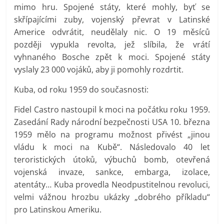
mimo hru. Spojené státy, které mohly, byť se
skřípajícími zuby, vojenský převrat v Latinské
Americe odvrátit, neudělaly nic. O 19 měsíců
později vypukla revolta, jež slíbila, že vrátí
vyhnaného Bosche zpět k moci. Spojené státy
vyslaly 23 000 vojáků, aby ji pomohly rozdrtit.
Kuba, od roku 1959 do současnosti:
Fidel Castro nastoupil k moci na počátku roku 1959.
Zasedání Rady národní bezpečnosti USA 10. března
1959 mělo na programu možnost přivést „jinou
vládu k moci na Kubě“. Následovalo 40 let
teroristických útoků, výbuchů bomb, otevřená
vojenská invaze, sankce, embarga, izolace,
atentáty… Kuba provedla Neodpustitelnou revoluci,
velmi vážnou hrozbu ukázky „dobrého příkladu“
pro Latinskou Ameriku.