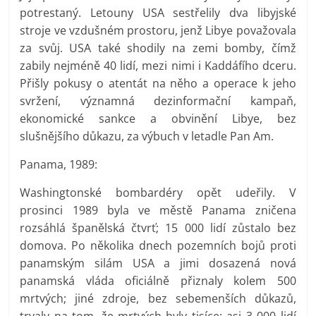
potrestaný. Letouny USA sestřelily dva libyjské
stroje ve vzdušném prostoru, jenž Libye považovala
za svůj. USA také shodily na zemi bomby, čímž
zabily nejméně 40 lidí, mezi nimi i Kaddáfího dceru.
Přišly pokusy o atentát na něho a operace k jeho
svržení, významná dezinformační kampaň,
ekonomické sankce a obvinění Libye, bez
slušnějšího důkazu, za výbuch v letadle Pan Am.
Panama, 1989:
Washingtonské bombardéry opět udeřily. V
prosinci 1989 byla ve městě Panama zničena
rozsáhlá španělská čtvrť; 15 000 lidí zůstalo bez
domova. Po několika dnech pozemních bojů proti
panamským silám USA a jimi dosazená nová
panamská vláda oficiálně přiznaly kolem 500
mrtvých; jiné zdroje, bez sebemenších důkazů,
trvaly na tom, že mrtvých byly tisíce; asi 3 000 lidí