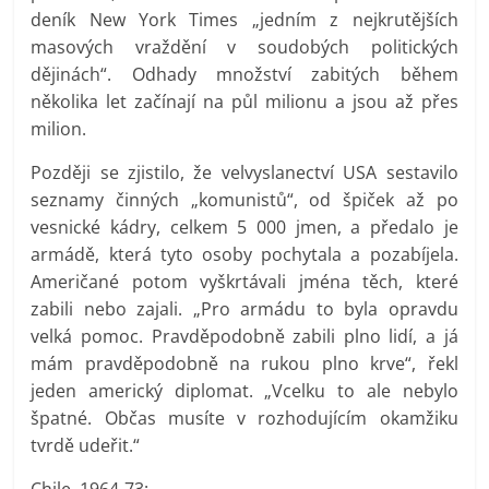
deník New York Times „jedním z nejkrutějších
masových vraždění v soudobých politických
dějinách“. Odhady množství zabitých během
několika let začínají na půl milionu a jsou až přes
milion.
Později se zjistilo, že velvyslanectví USA sestavilo
seznamy činných „komunistů“, od špiček až po
vesnické kádry, celkem 5 000 jmen, a předalo je
armádě, která tyto osoby pochytala a pozabíjela.
Američané potom vyškrtávali jména těch, které
zabili nebo zajali. „Pro armádu to byla opravdu
velká pomoc. Pravděpodobně zabili plno lidí, a já
mám pravděpodobně na rukou plno krve“, řekl
jeden americký diplomat. „Vcelku to ale nebylo
špatné. Občas musíte v rozhodujícím okamžiku
tvrdě udeřit.“
Chile, 1964-73: