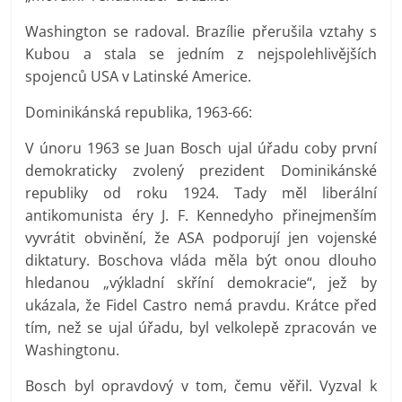
Washington se radoval. Brazílie přerušila vztahy s
Kubou a stala se jedním z nejspolehlivějších
spojenců USA v Latinské Americe.
Dominikánská republika, 1963-66:
V únoru 1963 se Juan Bosch ujal úřadu coby první
demokraticky zvolený prezident Dominikánské
republiky od roku 1924. Tady měl liberální
antikomunista éry J. F. Kennedyho přinejmenším
vyvrátit obvinění, že ASA podporují jen vojenské
diktatury. Boschova vláda měla být onou dlouho
hledanou „výkladní skříní demokracie“, jež by
ukázala, že Fidel Castro nemá pravdu. Krátce před
tím, než se ujal úřadu, byl velkolepě zpracován ve
Washingtonu.
Bosch byl opravdový v tom, čemu věřil. Vyzval k