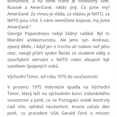
komunisté, a na téhle traně je svobodný svět.
Rusové a Američané, nikdo jiný. Co jsme my?
Američané. Za mnou je vláda, za vládou je NATO, za
NATO jsou USA. S námi nemůžete bojovat, my jsme
Američané.“
George Papandreou nebyl žádný radikál. Byl to
liberální antikomunista. Ale jeho syn Andreas,
zjevný dědic, i když jen o trochu víc nalevo než jeho
otec, netajil přání vyvést Řecko ze studené války a
zpochybnil setrvání v NATO nebo alespoň být
satelitem Spojených států.
Východní Timor, od roku 1975 do současnosti:
V prosinci 1975 Indonézie vpadla na Východní
Timor, který leží na východním konci indonéského
souostroví a poté, co se Portugalci vzdali kontroly
nad ním, vyhlásil nezávislost. Invaze začala den
poté, co prezident USA Gerald Ford a ministr