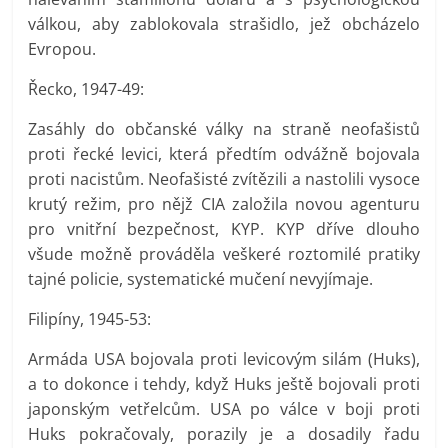
válkou, aby zablokovala strašidlo, jež obcházelo
Evropou.
Řecko, 1947-49:
Zasáhly do občanské války na straně neofašistů
proti řecké levici, která předtím odvážně bojovala
proti nacistům. Neofašisté zvítězili a nastolili vysoce
krutý režim, pro nějž CIA založila novou agenturu
pro vnitřní bezpečnost, KYP. KYP dříve dlouho
všude možně prováděla veškeré roztomilé pratiky
tajné policie, systematické mučení nevyjímaje.
Filipíny, 1945-53:
Armáda USA bojovala proti levicovým silám (Huks),
a to dokonce i tehdy, když Huks ještě bojovali proti
japonským vetřelcům. USA po válce v boji proti
Huks pokračovaly, porazily je a dosadily řadu