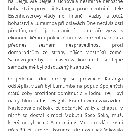
na Belgii. Ale Belgie si uchovala nesmírné nerostné
bohatství v provincii Katanga, prominentní činitelé
Eisenhowerovy vlády měli finanční vazby na totéž
bohatství a Lumumba při oslavách Dne nezávislosti
předtím, než přijal zahraniční hodnostáře, vyzval k
ekonomickému i politickému osvobození národa a
přednesl seznam nespravedlností proti
domorodcům ze strany bílých vlastníků země.
Samozřejmě byl prohlášen za komunistu, a stejně
samozřejmě byl odsouzený k záhubě.
O jedenáct dní později se provincie Katanga
odštěpila, v září byl Lumumba na popud Spojených
států coby prezident odmítnut a v lednu 1961 byl
na rychlou žádost Dwighta Eisenhowera zavražděn.
Následovalo několik let občanské války a chaosu, v
nichž se dostal k moci Mobutu Sese Seko, muž,
který nebyl pro CIA neznámý. Mobutu vládl zemi
přes 30 let, s mírou korupce a krutosti, jež šokovala