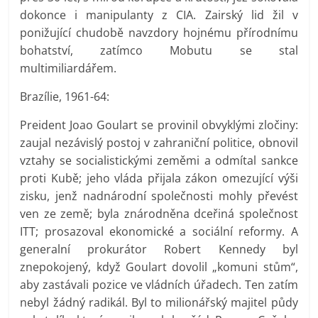
dokonce i manipulanty z CIA. Zairský lid žil v
ponižující chudobě navzdory hojnému přírodnímu
bohatství, zatímco Mobutu se stal
multimiliardářem.
Brazílie, 1961-64:
Preident Joao Goulart se provinil obvyklými zločiny:
zaujal nezávislý postoj v zahraniční politice, obnovil
vztahy se socialistickými zeměmi a odmítal sankce
proti Kubě; jeho vláda přijala zákon omezující výši
zisku, jenž nadnárodní společnosti mohly převést
ven ze země; byla znárodněna dceřiná společnost
ITT; prosazoval ekonomické a sociální reformy. A
generalní prokurátor Robert Kennedy byl
znepokojený, když Goulart dovolil „komuni stům“,
aby zastávali pozice ve vládních úřadech. Ten zatím
nebyl žádný radikál. Byl to milionářský majitel půdy