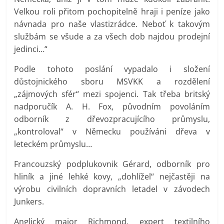
Velkou roli přitom pochopitelně hraji i peníze jako
návnada pro naše vlastizrádce. Neboť k takovým
službám se všude a za všech dob najdou prodejní
jedinci…“
Podle tohoto poslání vypadalo i složení
důstojnického sboru MSVKK a rozdělení
„zájmových sfér“ mezi spojenci. Tak třeba britský
nadporučík A. H. Fox, původním povoláním
odborník z dřevozpracujícího průmyslu,
„kontroloval“ v Německu používáni dřeva v
leteckém průmyslu…
Francouzský podplukovnik Gérard, odborník pro
hliník a jiné lehké kovy, „dohlížel“ nejčastěji na
výrobu civilních dopravních letadel v závodech
Junkers.
Anglický major Richmond, expert textilního