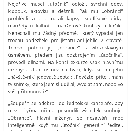
Nejdříve musel „útočník“ odložit svrchní oděv,
klobouk, aktovku a deštník. Pak mu „obránci“
prohlédli a prohmatali kapsy, knoflíkové dírky,
manžety u kalhot i manžetové knoflíky u košile.
Nenechali mu žádný předmět, který vypadal jen
trochu podezřele, pro jistotu ani jehlici v kravatě.
Teprve potom jej „obránce“ s vítězoslavným
úsměvem, předem jist odzbrojením „útočníka“,
provedl dílnami. Na konci exkurze však hlavnímu
inženýru ztuhl úsměv na tváři, když se ho jeho
„návštěvník“ jedovatě zeptal: „Povězte, příteli, mám
ty snímky, které jsem si udělal, vyvolat sám, nebo ve
vaši přítomnosti?“
„Soupeři“ se odebrali do ředitelské kanceláře, aby
mezi čtyřma očima posoudili výsledek souboje.
„Obránce“, hlavní inženýr, se nezatvářil moc
inteligentně, když mu „útočník“, generální ředitel,