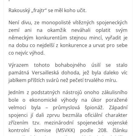
Rakouský „frajtr“ se měl koho učit.
Není divu, ze monopolisté vítězných spojeneckých
zemí ani na okamžik neváhali oplatit svým
německým konkurentům stejnou mincí, vyřadit je
na dobu co nejdelší z konkurence a urvat pro sebe
co nejvíc výhod.
Výrazem tohoto bohabojného úsilí se stalo
památná Versailleská dohoda, jež byla daleko víc
jablkem příštích svárů než pečetí trvalého míru.
Jedním z podstatných nástrojů onoho zákulisního
bole o ekonomické výhody na úkor poražené
velmoci byla – průmyslová špionáž. Západní
spojenci jí dali zprvu bezmála oficiální charakter
zřízením tzv. mezinárodní spojenecké vojenské
kontrolní komise (MSVKK) podle 208. článku