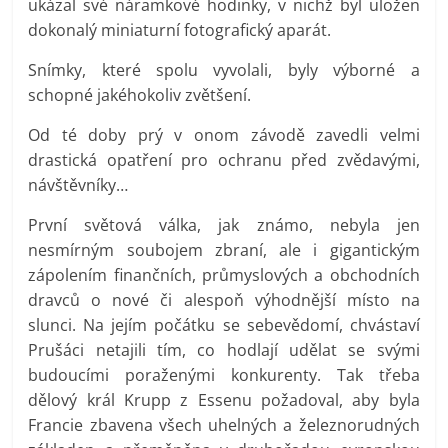
ukázal své náramkové hodinky, v nichž byl uložen
dokonalý miniaturní fotografický aparát.
Snímky, které spolu vyvolali, byly výborné a
schopné jakéhokoliv zvětšení.
Od té doby prý v onom závodě zavedli velmi
drastická opatření pro ochranu před zvědavými,
návštěvníky…
První světová válka, jak známo, nebyla jen
nesmírným soubojem zbraní, ale i gigantickým
zápolením finančních, průmyslových a obchodních
dravců o nové či alespoň výhodnější místo na
slunci. Na jejím počátku se sebevědomí, chvástaví
Prušáci netajili tím, co hodlají udělat se svými
budoucími poraženými konkurenty. Tak třeba
dělový král Krupp z Essenu požadoval, aby byla
Francie zbavena všech uhelných a železnorudných