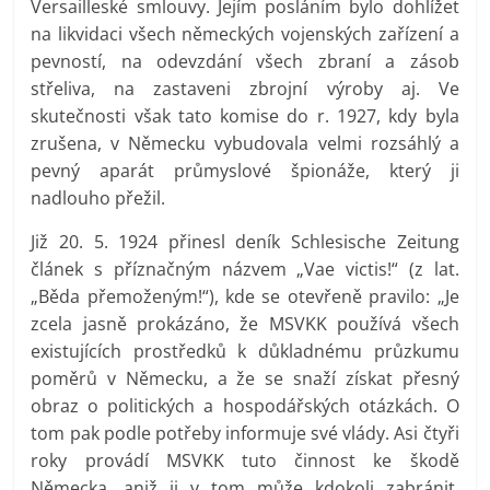
Versailleské smlouvy. Jejím posláním bylo dohlížet
na likvidaci všech německých vojenských zařízení a
pevností, na odevzdání všech zbraní a zásob
střeliva, na zastaveni zbrojní výroby aj. Ve
skutečnosti však tato komise do r. 1927, kdy byla
zrušena, v Německu vybudovala velmi rozsáhlý a
pevný aparát průmyslové špionáže, který ji
nadlouho přežil.
Již 20. 5. 1924 přinesl deník Schlesische Zeitung
článek s příznačným názvem „Vae victis!“ (z lat.
„Běda přemoženým!“), kde se otevřeně pravilo: „Je
zcela jasně prokázáno, že MSVKK používá všech
existujících prostředků k důkladnému průzkumu
poměrů v Německu, a že se snaží získat přesný
obraz o politických a hospodářských otázkách. O
tom pak podle potřeby informuje své vlády. Asi čtyři
roky provádí MSVKK tuto činnost ke škodě
Německa, aniž ji v tom může kdokoli zabránit.