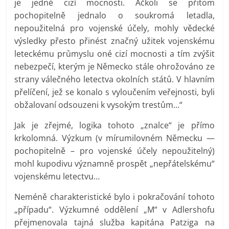
je jedné cizí mocnosti. Ačkoli se přitom
pochopitelně jednalo o soukromá letadla,
nepoužitelná pro vojenské účely, mohly vědecké
výsledky přesto přinést značný užitek vojenskému
leteckému průmyslu oné cizí mocnosti a tím zvýšit
nebezpečí, kterým je Německo stále ohrožováno ze
strany válečného letectva okolních států. V hlavním
přelíčení, jež se konalo s vyloučením veřejnosti, byli
obžalovaní odsouzeni k vysokým trestům…“
Jak je zřejmé, logika tohoto „znalce“ je přímo
krkolomná. Výzkum (v mírumilovném Německu —
pochopitelně – pro vojenské účely nepoužitelný)
mohl kupodivu významně prospět „nepřátelskému“
vojenskému letectvu…
Neméně charakteristické bylo i pokračování tohoto
„případu“. Výzkumné oddělení „M“ v Adlershofu
přejmenovala tajná služba kapitána Patziga na