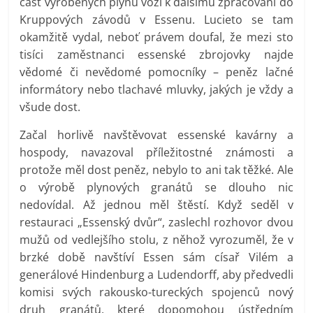
část vyrobených plynů vozí k dalšímu zpracování do
Kruppových závodů v Essenu. Lucieto se tam
okamžitě vydal, neboť právem doufal, že mezi sto
tisíci zaměstnanci essenské zbrojovky najde
vědomé či nevědomé pomocníky – peněz lačné
informátory nebo tlachavé mluvky, jakých je vždy a
všude dost.
Začal horlivě navštěvovat essenské kavárny a
hospody, navazoval příležitostné známosti a
protože měl dost peněz, nebylo to ani tak těžké. Ale
o výrobě plynových granátů se dlouho nic
nedovídal. Až jednou měl štěstí. Když seděl v
restauraci „Essenský dvůr“, zaslechl rozhovor dvou
mužů od vedlejšího stolu, z něhož vyrozuměl, že v
brzké době navštíví Essen sám císař Vilém a
generálové Hindenburg a Ludendorff, aby předvedli
komisi svých rakousko-tureckých spojenců nový
druh granátů, které dopomohou ústředním