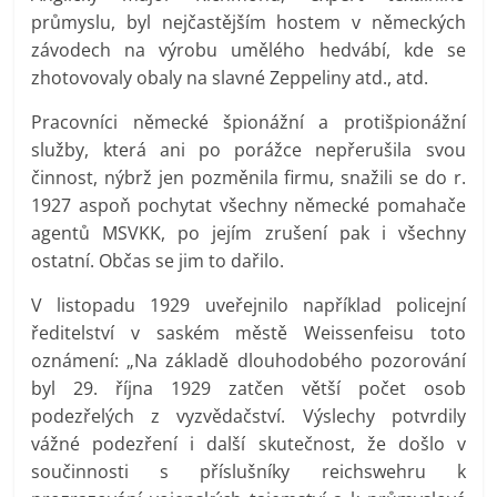
průmyslu, byl nejčastějším hostem v německých
závodech na výrobu umělého hedvábí, kde se
zhotovovaly obaly na slavné Zeppeliny atd., atd.
Pracovníci německé špionážní a protišpionážní
služby, která ani po porážce nepřerušila svou
činnost, nýbrž jen pozměnila firmu, snažili se do r.
1927 aspoň pochytat všechny německé pomahače
agentů MSVKK, po jejím zrušení pak i všechny
ostatní. Občas se jim to dařilo.
V listopadu 1929 uveřejnilo například policejní
ředitelství v saském městě Weissenfeisu toto
oznámení: „Na základě dlouhodobého pozorování
byl 29. října 1929 zatčen větší počet osob
podezřelých z vyzvědačství. Výslechy potvrdily
vážné podezření i další skutečnost, že došlo v
součinnosti s příslušníky reichswehru k