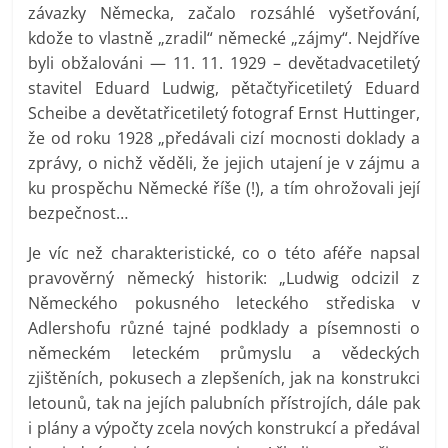
závazky Německa, začalo rozsáhlé vyšetřování,
kdože to vlastně „zradil“ německé „zájmy“. Nejdříve
byli obžalováni — 11. 11. 1929 – devětadvacetiletý
stavitel Eduard Ludwig, pětačtyřicetiletý Eduard
Scheibe a devětatřicetiletý fotograf Ernst Huttinger,
že od roku 1928 „předávali cizí mocnosti doklady a
zprávy, o nichž věděli, že jejich utajení je v zájmu a
ku prospěchu Německé říše (!), a tím ohrožovali její
bezpečnost…
Je víc než charakteristické, co o této aféře napsal
pravověrný německý historik: „Ludwig odcizil z
Německého pokusného leteckého střediska v
Adlershofu různé tajné podklady a písemnosti o
německém leteckém průmyslu a vědeckých
zjištěních, pokusech a zlepšeních, jak na konstrukci
letounů, tak na jejích palubních přístrojích, dále pak
i plány a výpočty zcela nových konstrukcí a předával