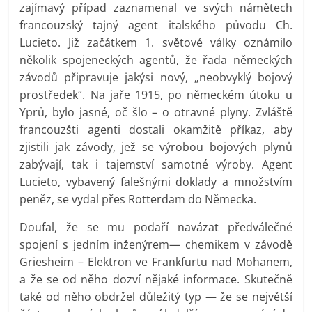
zajímavý případ zaznamenal ve svých námětech
francouzský tajný agent italského původu Ch.
Lucieto. Již začátkem 1. světové války oznámilo
několik spojeneckých agentů, že řada německých
závodů připravuje jakýsi nový, „neobvyklý bojový
prostředek“. Na jaře 1915, po německém útoku u
Yprů, bylo jasné, oč šlo – o otravné plyny. Zvláště
francouzšti agenti dostali okamžitě příkaz, aby
zjistili jak závody, jež se výrobou bojových plynů
zabývají, tak i tajemství samotné výroby. Agent
Lucieto, vybavený falešnými doklady a množstvím
peněz, se vydal přes Rotterdam do Německa.
Doufal, že se mu podaří navázat předválečné
spojení s jedním inženýrem— chemikem v závodě
Griesheim – Elektron ve Frankfurtu nad Mohanem,
a že se od něho dozví nějaké informace. Skutečně
také od něho obdržel důležitý typ — že se největší