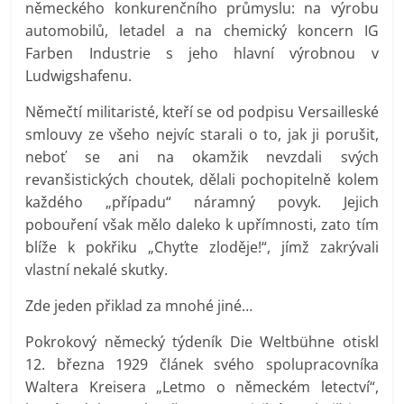
německého konkurenčního průmyslu: na výrobu
automobilů, letadel a na chemický koncern IG
Farben Industrie s jeho hlavní výrobnou v
Ludwigshafenu.
Němečtí militaristé, kteří se od podpisu Versailleské
smlouvy ze všeho nejvíc starali o to, jak ji porušit,
neboť se ani na okamžik nevzdali svých
revanšistických choutek, dělali pochopitelně kolem
každého „případu“ náramný povyk. Jejich
pobouření však mělo daleko k upřímnosti, zato tím
blíže k pokřiku „Chyťte zloděje!“, jímž zakrývali
vlastní nekalé skutky.
Zde jeden přiklad za mnohé jiné…
Pokrokový německý týdeník Die Weltbühne otiskl
12. března 1929 článek svého spolupracovníka
Waltera Kreisera „Letmo o německém letectví“,