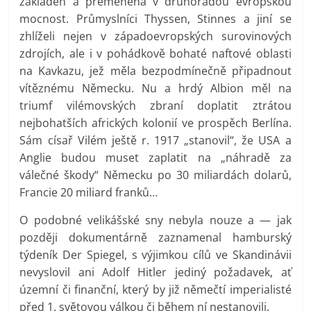
základen a přeměněna v druhořadou evropskou
mocnost. Průmyslníci Thyssen, Stinnes a jiní se
zhlíželi nejen v západoevropských surovinových
zdrojích, ale i v pohádkově bohaté naftové oblasti
na Kavkazu, jež měla bezpodmínečně připadnout
vítěznému Německu. Nu a hrdý Albion měl na
triumf vilémovských zbraní doplatit ztrátou
nejbohatších afrických kolonií ve prospěch Berlína.
Sám císař Vilém ještě r. 1917 „stanovil“, že USA a
Anglie budou muset zaplatit na „náhradě za
válečné škody“ Německu po 30 miliardách dolarů,
Francie 20 miliard franků…
O podobné velikášské sny nebyla nouze a — jak
později dokumentárně zaznamenal hamburský
týdeník Der Spiegel, s výjimkou cílů ve Skandinávii
nevyslovil ani Adolf Hitler jediný požadavek, ať
územní či finanční, který by již němečtí imperialisté
před 1. světovou válkou či během ní nestanovili.