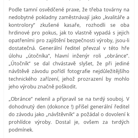
Podle tamní osvědčené praxe, že třeba továrny na
nedobytné pokladny zaměstnávají jako „kvalitáře a
kontrolory“ zkušené kasaře, rozhodli se oba
hrdinové pro pokus, jak to vlastně vypadá s jejich
opatřeními pro zajištění bezpečnosti výroby, jsou-li
dostatečná. Generální ředitel převzal v této hře
úlohu „útočníka“, hlavní inženýr roli „obránce“.
„Útočník“ se dal chvástavě slyšet, že při jediné
návštěvě závodu pořídí fotografie nejdůležitějšího
technického zařízení, jehož prozrazení by mohlo
jeho výrobu značně poškodit.
„Obránce“ nelenil a připravil se na tvrdý souboj. V
dohodnutý den (dokonce !) přišel generální ředitel
do závodu jako „návštěvník“ a požádal o dovolení k
prohlídce výroby. Dostal je, ovšem za tvrdých
podmínek.