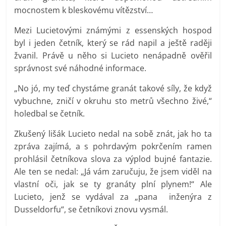
mocnostem k bleskovému vítězství…
Mezi Lucietovými známými z essenských hospod
byl i jeden četník, který se rád napil a ještě raději
žvanil. Právě u něho si Lucieto nenápadně ověřil
správnost své náhodné informace.
„No jó, my teď chystáme granát takové síly, že když
vybuchne, zničí v okruhu sto metrů všechno živé,“
holedbal se četník.
Zkušený lišák Lucieto nedal na sobě znát, jak ho ta
zpráva zajímá, a s pohrdavým pokrčením ramen
prohlásil četníkova slova za výplod bujné fantazie.
Ale ten se nedal: „Já vám zaručuju, že jsem viděl na
vlastní oči, jak se ty granáty plní plynem!“ Ale
Lucieto, jenž se vydával za „pana inženýra z
Dusseldorfu“, se četníkovi znovu vysmál.