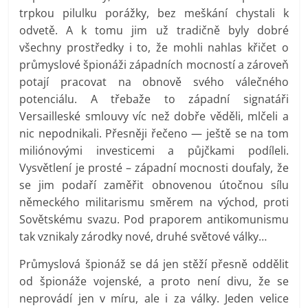
trpkou pilulku porážky, bez meškání chystali k
odvetě. A k tomu jim už tradičně byly dobré
všechny prostředky i to, že mohli nahlas křičet o
průmyslové špionáži západních mocností a zároveň
potají pracovat na obnově svého válečného
potenciálu. A třebaže to západní signatáři
Versailleské smlouvy víc než dobře věděli, mlčeli a
nic nepodnikali. Přesněji řečeno — ještě se na tom
miliónovými investicemi a půjčkami podíleli.
Vysvětlení je prosté – západní mocnosti doufaly, že
se jim podaří zaměřit obnovenou útočnou sílu
německého militarismu směrem na východ, proti
Sovětskému svazu. Pod praporem antikomunismu
tak vznikaly zárodky nové, druhé světové války…
Průmyslová špionáž se dá jen stěží přesně oddělit
od špionáže vojenské, a proto není divu, že se
neprovádí jen v míru, ale i za války. Jeden velice