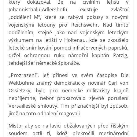
který dokazoval, že na civilním letišti v
Johannisthalu-Adlershofu existuje zvláštní
„oddělení M“, které se zabývá pokusy s novými
vojenskými letouny pro Reichswehr. Nad tímto
oddělením, stejně jako nad vojenským leteckým
výzkumem na letišti v Holtenau, kde se zkoušelo
letecké snímkování pomocí infračervených paprsků,
držel ochrannou ruku námořní kapitán Patzig,
tehdejší šéf německé špionáže.
„Prozrazení“, jež přinesl ve svém časopise Die
Weltbühne známý demokratický novinář Carl von
Ossietzky, bylo pro německé militaristy krajně
nepříjemné, neboť prokazovalo zjevné porušení
Versailleské smlouvy. Tím příznačnější byl způsob,
jímž na toto odhalení reagovali.
Místo, aby se na lavici obžalovaných před říšským
soudem octli ti, kdož překročili mezinárodní