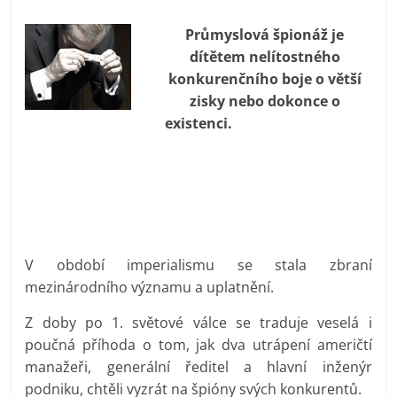
prospívá?
Průmyslová špionáž je
dítětem nelítostného
konkurenčního boje o větší
zisky nebo dokonce o
existenci.
V období imperialismu se stala zbraní
mezinárodního významu a uplatnění.
Z doby po 1. světové válce se traduje veselá i
poučná příhoda o tom, jak dva utrápení američtí
manažeři, generální ředitel a hlavní inženýr
podniku, chtěli vyzrát na špióny svých konkurentů.