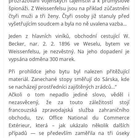
prozrazování vojenských tajemství a k průmyslové
špionáži. Z Weissenfelsu jsou na přiklad zúčastněni
čtyři muži a tři ženy. Čtyři osoby již stanuly před
vyšetřujícím soudcem a byla no ně uvalena vazba…
Jeden z hlavních viníků, obchodní cestující W.
Becker, nar. 2. 2. 1896 ve Weselu, bytem ve
Weissenfelsu, je nezvěstný. Na jeho dopadení je
vypsána odměna 300 marek.
Při prohlídce jeho bytu byl nalezen přitěžující
materiál. Zanechané stopy směřují do Sárska, kde
se nacházejí prostředníci zajištěných zrádců…“
Ačkoli o tom nepadlo jediné slovo, věděl i
nezasvěcený, že za touto záležitostí stojí
francouzská zpravodajská služba zahraničního
obchodu, tzv. Office National du Commerce
Extérieur, která – jak ukázalo několik dalších
případů — se především zaměřila na tři úseky