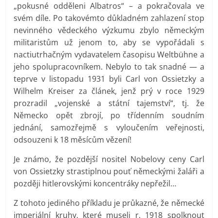
„pokusné odděleni Albatros“ – a pokračovala ve
svém díle. Po takovémto důkladném zahlazení stop
nevinného vědeckého výzkumu zbylo německým
militaristům už jenom to, aby se vypořádali s
nactiutrhačným vydavatelem časopisu Weltbühne a
jeho spolupracovníkem. Nebylo to tak snadné — a
teprve v listopadu 1931 byli Carl von Ossietzky a
Wilhelm Kreiser za článek, jenž prý v roce 1929
prozradil „vojenské a státní tajemství“, tj. že
Německo opět zbrojí, po třídenním soudním
jednání, samozřejmě s vyloučením veřejnosti,
odsouzeni k 18 měsícům vězení!
Je známo, že pozdější nositel Nobelovy ceny Carl
von Ossietzky strastiplnou pouť německými žaláři a
později hitlerovskými koncentráky nepřežil…
Z tohoto jediného příkladu je průkazné, že německé
imperiální kruhy, které museli r. 1918 spolknout