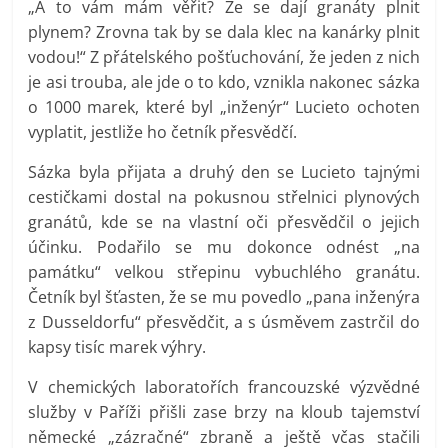
„A to vám mám věřit? Že se dají granáty plnit
plynem? Zrovna tak by se dala klec na kanárky plnit
vodou!“ Z přátelského pošťuchování, že jeden z nich
je asi trouba, ale jde o to kdo, vznikla nakonec sázka
o 1000 marek, které byl „inženýr“ Lucieto ochoten
vyplatit, jestliže ho četník přesvědčí.
Sázka byla přijata a druhý den se Lucieto tajnými
cestičkami dostal na pokusnou střelnici plynových
granátů, kde se na vlastní oči přesvědčil o jejich
účinku. Podařilo se mu dokonce odnést „na
památku“ velkou střepinu vybuchlého granátu.
Četník byl šťasten, že se mu povedlo „pana inženýra
z Dusseldorfu“ přesvědčit, a s úsměvem zastrčil do
kapsy tisíc marek výhry.
V chemických laboratořích francouzské výzvědné
služby v Paříži přišli zase brzy na kloub tajemství
německé „zázračné“ zbraně a ještě včas stačili