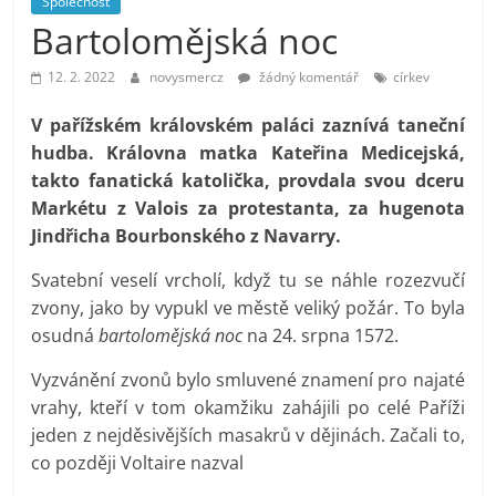
Společnost
prospívá?
Bartolomějská noc
12. 2. 2022
novysmercz
žádný komentář
církev
V pařížském královském paláci zaznívá taneční
hudba. Královna matka Kateřina Medicejská,
takto fanatická katolička, provdala svou dceru
Markétu z Valois za protestanta, za hugenota
Jindřicha Bourbonského z Navarry.
Svatební veselí vrcholí, když tu se náhle rozezvučí
zvony, jako by vypukl ve městě veliký požár. To byla
osudná
bartolomějská noc
na 24. srpna 1572.
Vyzvánění zvonů bylo smluvené znamení pro najaté
vrahy, kteří v tom okamžiku zahájili po celé Paříži
jeden z nejděsivějších masakrů v dějinách. Začali to,
co později Voltaire nazval