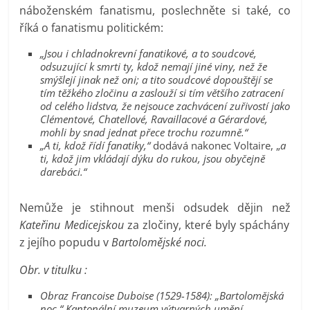
náboženském fanatismu, poslechněte si také, co
říká o fanatismu politickém:
„Jsou i chladnokrevní fanatikové, a to soudcové,
odsuzující k smrti ty, kdož nemají jiné viny, než že
smýšlejí jinak než oni; a tito soudcové dopouštějí se
tím těžkého zločinu a zaslouží si tím většího zatracení
od celého lidstva, že nejsouce zachvácení zuřivostí jako
Clémentové, Chatellové, Ravaillacové a Gérardové,
mohli by snad jednat přece trochu rozumně.“
„A ti, kdož řídí fanatiky,“
dodává nakonec Voltaire, „
a
ti, kdož jim vkládají dýku do rukou, jsou obyčejně
darebáci.“
Nemůže je stihnout menši odsudek dějin než
Kateřinu Medicejskou
za zločiny, které byly spáchány
z jejího popudu v
Bartolomějské noci.
Obr. v titulku :
Obraz Francoise Duboise (1529-1584): „Bartolomějská
noc.“ Kantonální muzeum výtvarných umění,