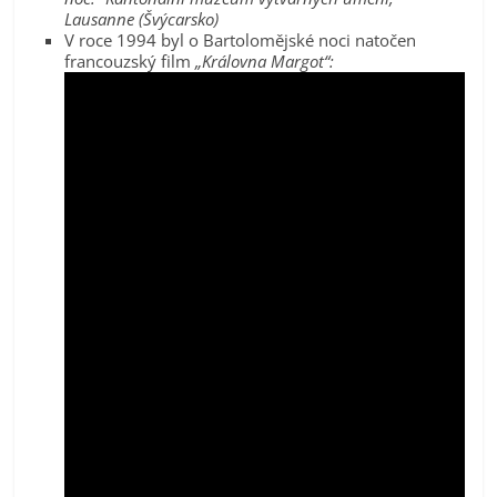
Lausanne (Švýcarsko)
V roce 1994 byl o Bartolomějské noci natočen
francouzský film
„Královna Margot“: