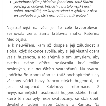
„nejodpornějším příkladem fanatismu, totiž řádění
pařížských občanů, běžících v bartolomějské nocí
pobíti, povražditi, na kusy rozsápati a vyházeti z oken
své spoluobčany, kteří nechodili na mši svatou.“
Nejstrašnější na věci je, že celé krveprolévání
zesnovala žena. Sama královna matka Kateřina
Medicejská.
Je k neuvěření, kam až dospěla její záludnost a
zloba, když dokonce svolila, aby si její vlastní dcera
vzala hugenota, a to zřejmě s tím úmyslem, aby
svatbu svého dítěte poskvrnila krví toliko
nevinných, nic netušících svatebčanů. Na svatbu
Jindřicha Bourbonského se totiž pochopitelně sjely
všechny vůdčí hlavy francouzských hugenotů, to
jest stoupenců Kalvínovy reformace. Z
nejvýznamnějších osobností hugenotského hnutí,
které té noci byly mezi svatebčany, se stali obětí
divokého řádění hrabě Coligny a Ramus. Na