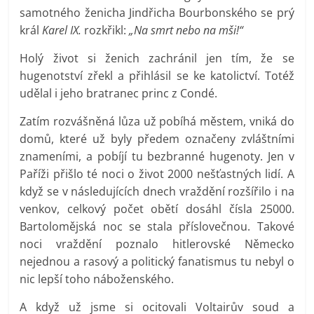
samotného ženicha Jindřicha Bourbonského se prý
král
Karel IX.
rozkřikl:
„Na smrt nebo na mši!“
Holý život si ženich zachránil jen tím, že se
hugenotství zřekl a přihlásil se ke katolictví. Totéž
udělal i jeho bratranec princ z Condé.
Zatím rozvášněná lůza už pobíhá městem, vniká do
domů, které už byly předem označeny zvláštními
znameními, a pobíjí tu bezbranné hugenoty. Jen v
Paříži přišlo té noci o život 2000 nešťastných lidí. A
když se v následujících dnech vraždění rozšířilo i na
venkov, celkový počet obětí dosáhl čísla 25000.
Bartolomějská noc se stala příslovečnou. Takové
noci vraždění poznalo hitlerovské Německo
nejednou a rasový a politický fanatismus tu nebyl o
nic lepší toho náboženského.
A když už jsme si ocitovali Voltairův soud a