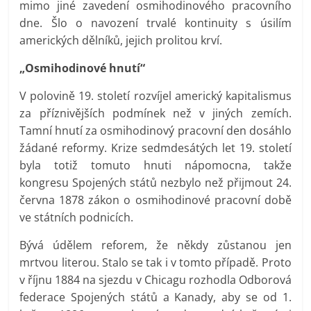
mimo jiné zavedení osmihodinového pracovního
dne. Šlo o navození trvalé kontinuity s úsilím
amerických dělníků, jejich prolitou krví.
„Osmihodinové hnutí“
V polovině 19. století rozvíjel americký kapitalismus
za příznivějších podmínek než v jiných zemích.
Tamní hnutí za osmihodinový pracovní den dosáhlo
žádané reformy. Krize sedmdesátých let 19. století
byla totiž tomuto hnuti nápomocna, takže
kongresu Spojených států nezbylo než přijmout 24.
června 1878 zákon o osmihodinové pracovní době
ve státních podnicích.
Bývá údělem reforem, že někdy zůstanou jen
mrtvou literou. Stalo se tak i v tomto případě. Proto
v říjnu 1884 na sjezdu v Chicagu rozhodla Odborová
federace Spojených států a Kanady, aby se od 1.