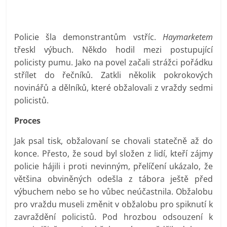
Policie šla demonstrantům vstříc.
Haymarketem
třeskl výbuch. Někdo hodil mezi postupující
policisty pumu. Jako na povel začali strážci pořádku
střílet do řečníků. Zatkli několik pokrokových
novinářů a dělníků, které obžalovali z vraždy sedmi
policistů.
Proces
Jak psal tisk, obžalovaní se chovali statečně až do
konce. Přesto, že soud byl složen z lidí, kteří zájmy
policie hájili i proti nevinným, přelíčení ukázalo, že
většina obviněných odešla z tábora ještě před
výbuchem nebo se ho vůbec neúčastnila. Obžalobu
pro vraždu museli změnit v obžalobu pro spiknutí k
zavraždění policistů. Pod hrozbou odsouzení k