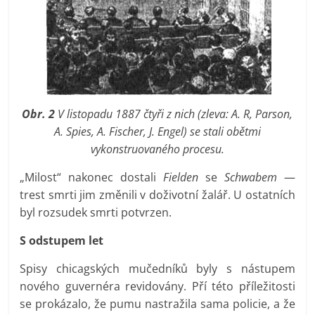
Obr. 2
V listopadu 1887 čtyři z nich (zleva: A. R, Parson,
A. Spies, A. Fischer, J. Engel) se stali obětmi
vykonstruovaného procesu.
„Milost“ nakonec dostali
Fielden
se
Schwabem
—
trest smrti jim změnili v doživotní žalář. U ostatních
byl rozsudek smrti potvrzen.
S odstupem let
Spisy chicagských mučedníků byly s nástupem
nového guvernéra revidovány. Pří této příležitosti
se prokázalo, že pumu nastražila sama policie, a že