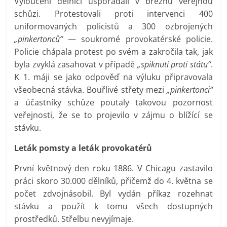
Vyloučení dělníci uspořádali v březnu veřejnou
schůzi. Protestovali proti intervenci 400
uniformovaných policistů a 300 ozbrojených
„pinkertonců“
— soukromé provokatérské policie.
Policie chápala protest po svém a zakročila tak, jak
byla zvyklá zasahovat v případě
„spiknutí proti státu“
.
K 1. máji se jako odpověď na výluku připravovala
všeobecná stávka. Bouřlivé střety mezi
„pinkertonci“
a účastníky schůze poutaly takovou pozornost
veřejnosti, že se to projevilo v zájmu o blížící se
stávku.
Leták pomsty a leták provokatérů
První květnový den roku 1886. V Chicagu zastavilo
práci skoro 30.000 dělníků, přičemž do 4. května se
počet zdvojnásobil. Byl vydán příkaz rozehnat
stávku a použít k tomu všech dostupných
prostředků. Střelbu nevyjímaje.