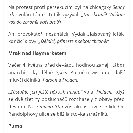
Na protest proti perzekucím byl na chicagský
Senný
trh
svolán tábor. Leták vyzýval:
„Do zbraně! Voláme
vás do zbraně! Vaši bratři.“
Ani provokatéři nezaháleli. Vydali zfalšovaný leták,
končící slovy:
„Dělníci, přineste s sebou zbraně!“
Mrak nad Haymarketem
Večer 4. května před devátou hodinou zahájil tábor
anarchistický dělník
Spies.
Po něm vystoupil další
mluvčí dělníků,
Parson
a
Fielden.
„Zůstaňte jen ještě několik minut!“
volal
Fielden,
když
se dvě třetiny posluchačů rozcházely z obavy před
deštěm. Na
Senném trhu
zůstalo asi dvě stě lidí. Od
Randolphovy ulice se blížila stovka strážníků.
Puma