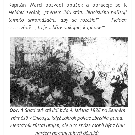
Kapitán Ward pozvedl obušek a obraceje se k
Fieldovi
zvolal;
„Jménem lidu státu illinoiského nařizuji
tomuto shromáždění, aby se rozešlo!“
—
Fielden
odpověděl:
„To je schůze pokojná, kapitáne!“
Obr. 1
Snad dvě stě lidí bylo 4. května 1886 na Senném
náměstí v Chicagu, když zákrok policie zbrzdila puma.
Atentátník zůstal utajen, ale o to snáze mohli být z činu
nařčeni nevinní mluvčí dělníků.