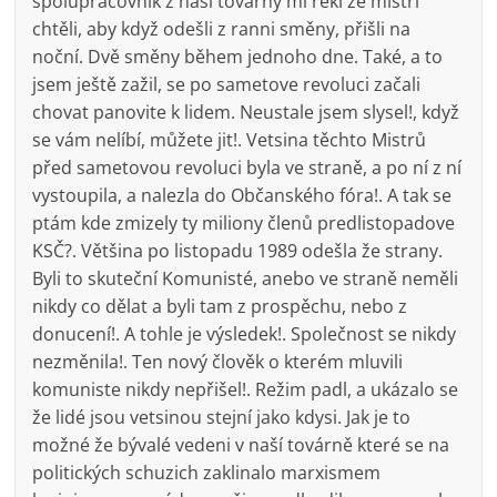
spolupracovnik z naší továrny mi řekl že mistri
chtěli, aby když odešli z ranni směny, přišli na
noční. Dvě směny během jednoho dne. Také, a to
jsem ještě zažil, se po sametove revoluci začali
chovat panovite k lidem. Neustale jsem slysel!, když
se vám nelíbí, můžete jit!. Vetsina těchto Mistrů
před sametovou revoluci byla ve straně, a po ní z ní
vystoupila, a nalezla do Občanského fóra!. A tak se
ptám kde zmizely ty miliony členů predlistopadove
KSČ?. Většina po listopadu 1989 odešla že strany.
Byli to skuteční Komunisté, anebo ve straně neměli
nikdy co dělat a byli tam z prospěchu, nebo z
donucení!. A tohle je výsledek!. Společnost se nikdy
nezměnila!. Ten nový člověk o kterém mluvili
komuniste nikdy nepřišel!. Režim padl, a ukázalo se
že lidé jsou vetsinou stejní jako kdysi. Jak je to
možné že bývalé vedeni v naší továrně které se na
politických schuzich zaklinalo marxismem