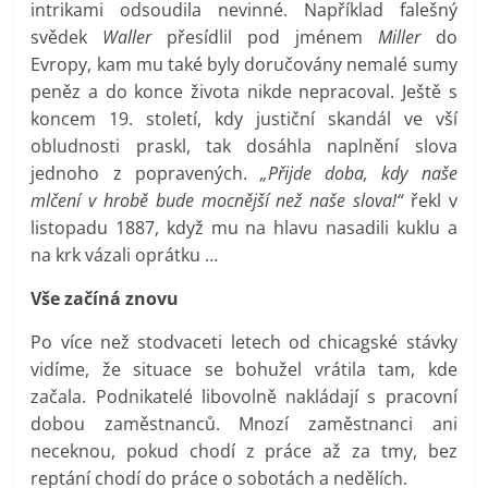
intrikami odsoudila nevinné. Například falešný
svědek
Waller
přesídlil pod jménem
Miller
do
Evropy, kam mu také byly doručovány nemalé sumy
peněz a do konce života nikde nepracoval. Ještě s
koncem 19. století, kdy justiční skandál ve vší
obludnosti praskl, tak dosáhla naplnění slova
jednoho z popravených.
„Přijde doba, kdy naše
mlčení v hrobě bude mocnější než naše slova!“
řekl v
listopadu 1887, když mu na hlavu nasadili kuklu a
na krk vázali oprátku …
Vše začíná znovu
Po více než stodvaceti letech od chicagské stávky
vidíme, že situace se bohužel vrátila tam, kde
začala. Podnikatelé libovolně nakládají s pracovní
dobou zaměstnanců. Mnozí zaměstnanci ani
neceknou, pokud chodí z práce až za tmy, bez
reptání chodí do práce o sobotách a nedělích.