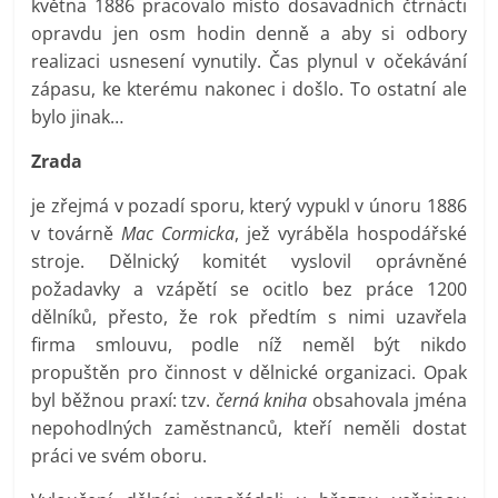
května 1886 pracovalo místo dosavadních čtrnácti
opravdu jen osm hodin denně a aby si odbory
realizaci usnesení vynutily. Čas plynul v očekávání
zápasu, ke kterému nakonec i došlo. To ostatní ale
bylo jinak…
Zrada
je zřejmá v pozadí sporu, který vypukl v únoru 1886
v továrně
Mac Cormicka
, jež vyráběla hospodářské
stroje. Dělnický komitét vyslovil oprávněné
požadavky a vzápětí se ocitlo bez práce 1200
dělníků, přesto, že rok předtím s nimi uzavřela
firma smlouvu, podle níž neměl být nikdo
propuštěn pro činnost v dělnické organizaci. Opak
byl běžnou praxí: tzv.
černá kniha
obsahovala jména
nepohodlných zaměstnanců, kteří neměli dostat
práci ve svém oboru.