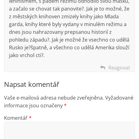
leninismem, s pádem režimu odhodilo svou masku,
a začalo se chovat tak panovite?. Jak je to možné, že
z městských knihoven zmizely knihy jako Mlada
garda, knihy které byly vydany v minulém režimu a
dnes jsou nahrazovany prepsanou historií z
pohledu západu?. Jak je možné že vsechno co udělá
Rusko je?špatně, a všechno co udělá Amerika slouží
jako vrchol cti?.
Reagovat
Napsat komentář
Vaše e-mailová adresa nebude zveřejněna.
Vyžadované
informace jsou označeny
*
Komentář
*