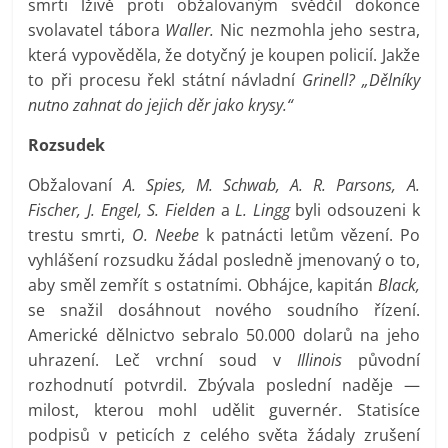
smrti lživě proti obžalovaným svědčil dokonce
svolavatel tábora
Waller.
Nic nezmohla jeho sestra,
která vypověděla, že dotyčný je koupen policií. Jakže
to při procesu řekl státní návladní
Grinell? „Dělníky
nutno zahnat do jejich děr jako krysy.“
Rozsudek
Obžalovaní
A. Spies, M. Schwab, A. R. Parsons, A.
Fischer, J. Engel, S. Fielden
a
L. Lingg
byli odsouzeni k
trestu smrti,
O. Neebe
k patnácti letům vězení. Po
vyhlášení rozsudku žádal posledně jmenovaný o to,
aby směl zemřít s ostatními. Obhájce, kapitán
Black,
se snažil dosáhnout nového soudního řízení.
Americké dělnictvo sebralo 50.000 dolarů na jeho
uhrazení. Leč vrchní soud v
Illinois
původní
rozhodnutí potvrdil. Zbývala poslední naděje —
milost, kterou mohl udělit guvernér. Statisíce
podpisů v peticích z celého světa žádaly zrušení