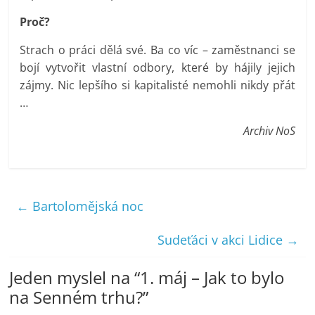
Proč?
Strach o práci dělá své. Ba co víc – zaměstnanci se
bojí vytvořit vlastní odbory, které by hájily jejich
zájmy. Nic lepšího si kapitalisté nemohli nikdy přát
…
Archiv NoS
←
Bartolomějská noc
Sudeťáci v akci Lidice
→
Jeden myslel na “
1. máj – Jak to bylo
na Senném trhu?
”