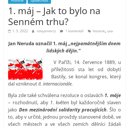
Historie
Společnost
prospívá?
1. máj – Jak to bylo na
Senném trhu?
,
1. 5. 2022
novysmercz
1 komentář
historie
usa
Jan Neruda označil 1. máj
„nejpamátnějším dnem
lidských dějin.“
V Paříži, 14. července 1889, u
příležitosti sta let od dobytí
Bastily, se konal kongres, který
dal vzniknout
II. internacionále.
Byla zde také schválena rezoluce o oslavách
1. máje
– rozhodnutí, aby
1. květen
byl každoročně slaven
jako
Den mezinárodní solidarity pracujících
. Šlo o
to, aby v určité, jednou provždy stanovené době, ve
všech městech a ve všech zemích dělníci žádali