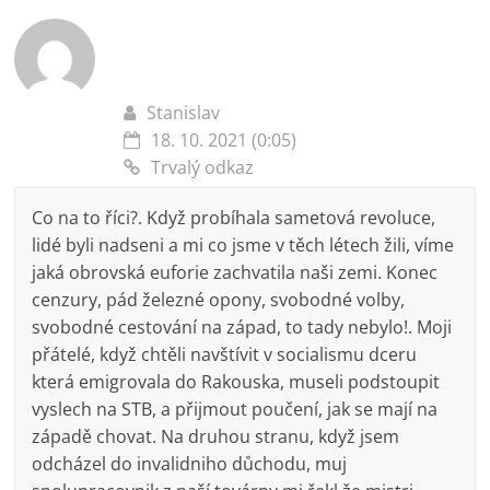
Stanislav
18. 10. 2021 (0:05)
Trvalý odkaz
Co na to říci?. Když probíhala sametová revoluce,
lidé byli nadseni a mi co jsme v těch létech žili, víme
jaká obrovská euforie zachvatila naši zemi. Konec
cenzury, pád železné opony, svobodné volby,
svobodné cestování na západ, to tady nebylo!. Moji
přátelé, když chtěli navštívit v socialismu dceru
která emigrovala do Rakouska, museli podstoupit
vyslech na STB, a přijmout poučení, jak se mají na
západě chovat. Na druhou stranu, když jsem
odcházel do invalidniho důchodu, muj