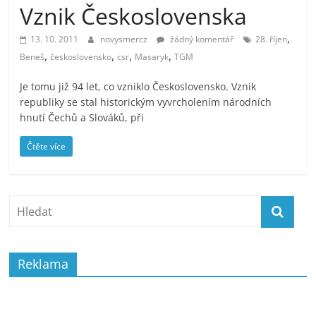
Vznik Československa
prospívá?
,
13. 10. 2011
novysmercz
žádný komentář
28. říjen
,
,
,
,
Beneš
československo
csr
Masaryk
TGM
Je tomu již 94 let, co vzniklo Československo. Vznik
republiky se stal historickým vyvrcholením národních
hnutí Čechů a Slováků, při
Čtěte více
Reklama