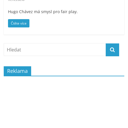
prospívá?
Hugo Chávez má smysl pro fair play.
Čtěte více
Reklama