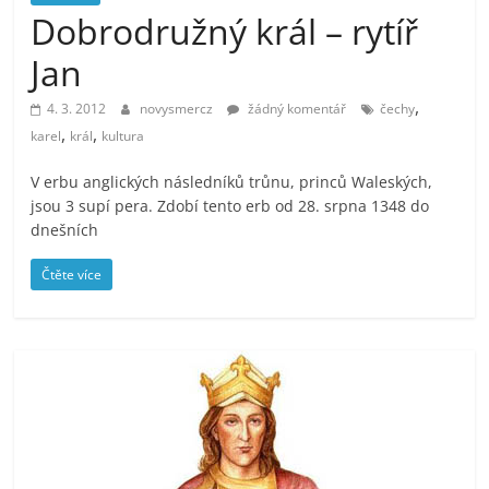
prospívá?
Dobrodružný král – rytíř
Jan
,
4. 3. 2012
novysmercz
žádný komentář
čechy
,
,
karel
král
kultura
V erbu anglických následníků trůnu, princů Waleských,
jsou 3 supí pera. Zdobí tento erb od 28. srpna 1348 do
dnešních
Čtěte více