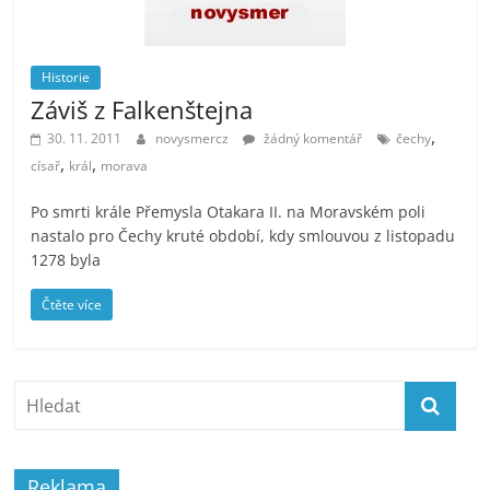
Historie
Záviš z Falkenštejna
,
30. 11. 2011
novysmercz
žádný komentář
čechy
,
,
císař
král
morava
Po smrti krále Přemysla Otakara II. na Moravském poli
nastalo pro Čechy kruté období, kdy smlouvou z listopadu
1278 byla
Čtěte více
Reklama