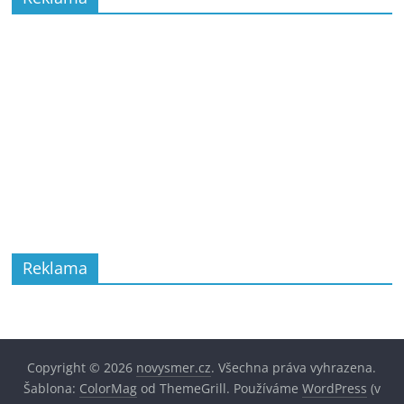
Reklama
Copyright © 2026
novysmer.cz
. Všechna práva vyhrazena.
Šablona:
ColorMag
od ThemeGrill. Používáme
WordPress
(v