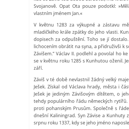
Svojanově. Opat Ota pouze podotkl: »Měl
vlastním jménem Jan.«
V květnu 1283 za výkupné a zástavu měs
mladičkého krále zpátky do jeho vlasti. Kun
dopisech za odpuštění. Toho se jí dostalo.
lichocením obrátit na syna, a přidruživši k 
Závišem.“ Václav II. podlehl a povolal ho k
se v květnu roku 1285 s Kunhutou oženil. Je
září.
Záviš v té době nevlastnil žádný velký maje
Ješek. Získal od Václava hrady, města i čás
Ješek je jediným Závišovým dítětem, o jeho
tehdy populárního řádu německých rytířů. 
proti pohanským Prusům. Společně s řáde
dnešní Kaliningrad. Syn Závise a Kunhuty
srpnu roku 1337, kdy se jeho jméno naposled