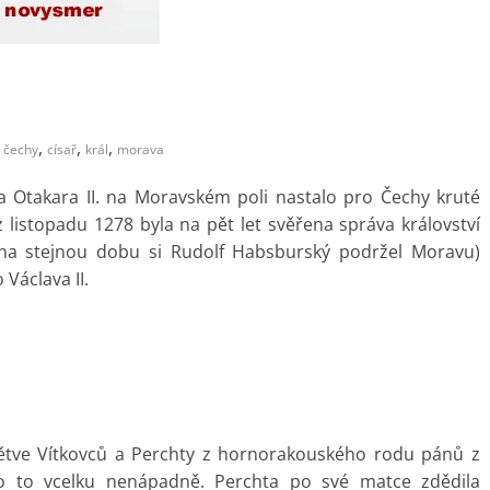
,
,
,
čechy
císař
král
morava
a Otakara II. na Moravském poli nastalo pro Čechy kruté
listopadu 1278 byla na pět let svěřena správa království
na stejnou dobu si Rudolf Habsburský podržel Moravu)
Václava II.
větve Vítkovců a Perchty z hornorakouského rodu pánů z
o to vcelku nenápadně. Perchta po své matce zdědila