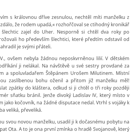
vím s královnou dříve zesnulou, nechtěl míti manželku z
ezdálo, že rodem upadá,« rozhořčoval se ctihodný kronikář
 šlechtic zajel do Uher. Nesporně si chtěl dva roky po
ožovali ho především šlechtici, které předtím odstavil od
radil je svými přáteli.
 IV., ovšem nebyla žádnou neposkvrněnou lilií. V dětském
odříkání ji nelákal. Na návštěvě u své sestry provdané za
rem a spoluvladařem Štěpánem Urošem Milutinem. Místní
nou zaslíbenou bohu oženil a přitom již manželku měl!
t zpátky do kláštera, odkud si ji chtěl o tři roky později
ér sňatku bránil. Jenže divoký Ladislav IV, který místo v
m jako kočovník, na žádné disputace nedal. Vtrhl s vojáky k
a veliká, převeliká.
bou svou novou manželku, usadil ji k dočasnému pobytu na
pat Ota. A to je ona první zmínka o hradě Svojanově, který