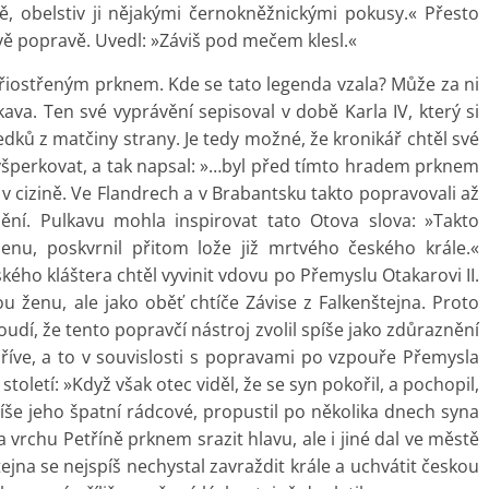
ě, obelstiv ji nějakými černokněžnickými pokusy.« Přesto
 popravě. Uvedl: »Záviš pod mečem klesl.«
 přiostřeným prknem. Kde se tato legenda vzala? Může za ni
kava. Ten své vyprávění sepisoval v době Karla IV, který si
dků z matčiny strany. Je tedy možné, že kronikář chtěl své
yšperkovat, a tak napsal: »…byl před tímto hradem prknem
 v cizině. Ve Flandrech a v Brabantsku takto popravovali až
nění. Pulkavu mohla inspirovat tato Otova slova: »Takto
enu, poskvrnil přitom lože již mrtvého českého krále.«
kého kláštera chtěl vyvinit vdovu po Přemyslu Otakarovi II.
u ženu, ale jako oběť chtíče Závise z Falkenštejna. Proto
oudí, že tento popravčí nástroj zvolil spíše jako zdůraznění
 dříve, a to v souvislosti s popravami po vzpouře Přemysla
. století: »Když však otec viděl, že se syn pokořil, a pochopil,
píše jeho špatní rádcové, propustil po několika dnech syna
vrchu Petříně prknem srazit hlavu, ale i jiné dal ve městě
ejna se nejspíš nechystal zavraždit krále a uchvátit českou