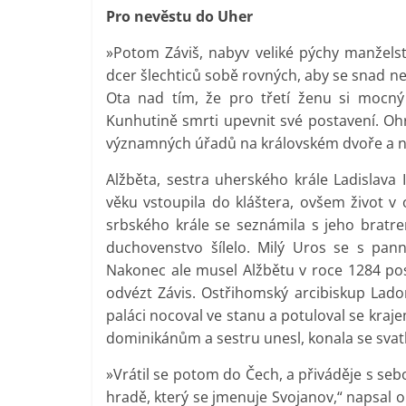
Pro nevěstu do Uher
»Potom Záviš, nabyv veliké pýchy manželst
dcer šlechticů sobě rovných, aby se snad n
Ota nad tím, že pro třetí ženu si mocný
Kunhutině smrti upevnit své postavení. Ohr
významných úřadů na královském dvoře a nah
Alžběta, sestra uherského krále Ladislava
věku vstoupila do kláštera, ovšem život v 
srbského krále se seznámila s jeho brat
duchovenstvo šílelo. Milý Uros se s pan
Nakonec ale musel Alžbětu v roce 1284 posla
odvézt Závis. Ostřihomský arcibiskup Ladom
paláci nocoval ve stanu a potuloval se kraje
dominikánům a sestru unesl, konala se svatb
»Vrátil se potom do Čech, a přiváděje s se
hradě, který se jmenuje Svojanov,“ napsal o