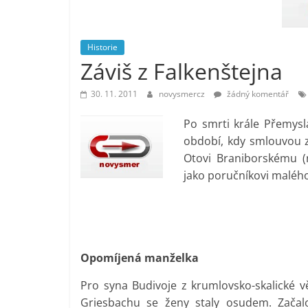
vlastně
prospívá?
Historie
Záviš z Falkenštejna
30. 11. 2011
novysmercz
žádný komentář
Po smrti krále Přemysl
období, kdy smlouvou z 
Otovi Braniborskému (
jako poručníkovi malého 
Opomíjená manželka
Pro syna Budivoje z krumlovsko-skalické 
Griesbachu se ženy staly osudem. Začal