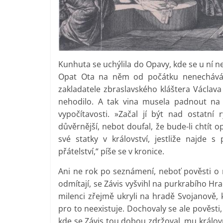
Kunhuta se uchýlila do Opavy, kde se u ní nej
Opat Ota na něm od počátku nenechává n
zakladatele zbraslavského kláštera Václava
nehodilo. A tak vina musela padnout na 
vypočítavosti. »Začal jí být nad ostatní
důvěrnější, nebot doufal, že bude-li chtít 
své statky v království, jestliže najde 
přátelství,“ píše se v kronice.
Ani ne rok po seznámení, neboť pověsti o n
odmítají, se Závis vyšvihl na purkrabího Hr
milenci zřejmě ukryli na hradě Svojanov
pro to neexistuje. Dochovaly se ale pověsti
kde se Závis tou dobou zdržoval, mu králov