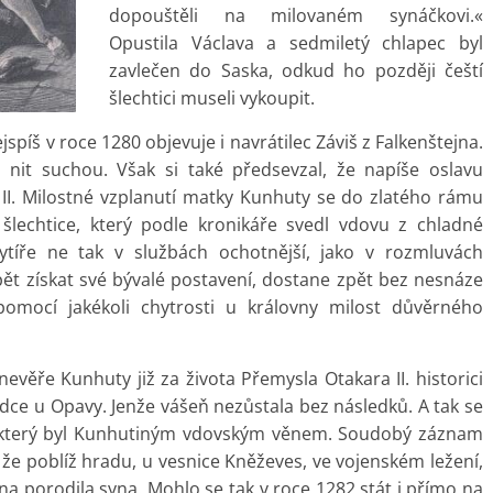
dopouštěli na milovaném synáčkovi.«
Opustila Václava a sedmiletý chlapec byl
zavlečen do Saska, odkud ho později čeští
šlechtici museli vykoupit.
spíš v roce 1280 objevuje i navrátilec Záviš z Falkenštejna.
it suchou. Však si také předsevzal, že napíše oslavu
 II. Milostné vzplanutí matky Kunhuty se do zlatého rámu
šlechtice, který podle kronikáře svedl vdovu z chladné
 rytíře ne tak v službách ochotnější, jako v rozmluvách
opět získat své bývalé postavení, dostane zpět bez nesnáze
s pomocí jakékoli chytrosti u královny milost důvěrného
evěře Kunhuty již za života Přemysla Otakara II. historici
adce u Opavy. Jenže vášeň nezůstala bez následků. A tak se
ě, který byl Kunhutiným vdovským věnem. Soudobý záznam
, že poblíž hradu, u vesnice Kněževes, ve vojenském ležení,
na porodila syna. Mohlo se tak v roce 1282 stát i přímo na