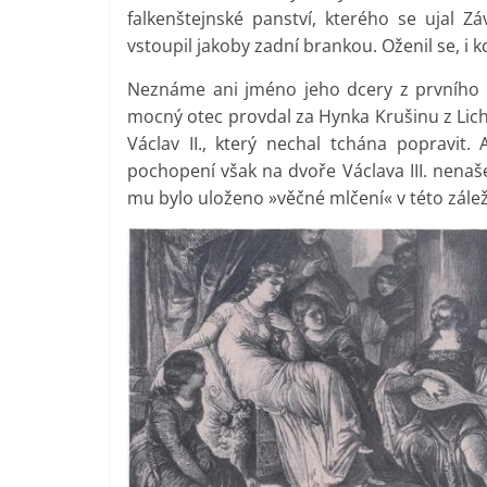
falkenštejnské panství, kterého se ujal 
vstoupil jakoby zadní brankou. Oženil se, i 
Neznáme ani jméno jeho dcery z prvního m
mocný otec provdal za Hynka Krušinu z Lich
Václav II., který nechal tchána popravit. 
pochopení však na dvoře Václava III. nenaš
mu bylo uloženo »věčné mlčení« v této záležit