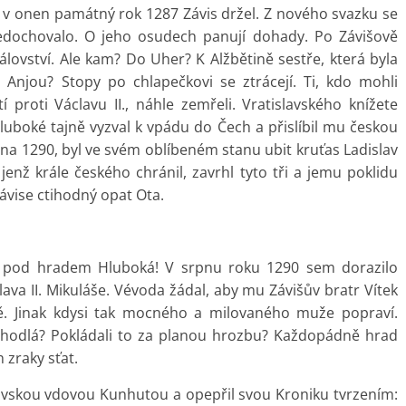
 v onen památný rok 1287 Závis držel. Z nového svazku se
nedochovalo. O jeho osudech panují dohady. Po Závišově
ovství. Ale kam? Do Uher? K Alžbětině sestře, která byla
 Anjou? Stopy po chlapečkovi se ztrácejí. Ti, kdo mohli
 proti Václavu II., náhle zemřeli. Vratislavského knížete
 Hluboké tajně vyzval k vpádu do Čech a přislíbil mu českou
ervna 1290, byl ve svém oblíbeném stanu ubit kruťas Ladislav
 jenž krále českého chránil, zavrhl tyto tři a jemu poklidu
Závise ctihodný opat Ota.
a pod hradem Hluboká! V srpnu roku 1290 sem dorazilo
ava II. Mikuláše. Vévoda žádal, aby mu Závišův bratr Vítek
avě. Jinak kdysi tak mocného a milovaného muže popraví.
odhodlá? Pokládali to za planou hrozbu? Každopádně hrad
h zraky sťat.
lovskou vdovou Kunhutou a opepřil svou Kroniku tvrzením: