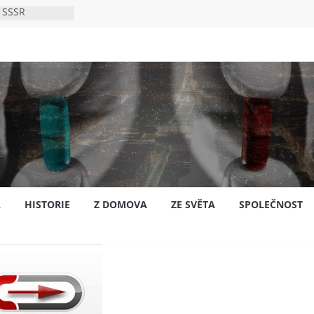
 SSSR
 bylo s
ión?
nsku
A
HISTORIE
Z DOMOVA
ZE SVĚTA
SPOLEČNOST