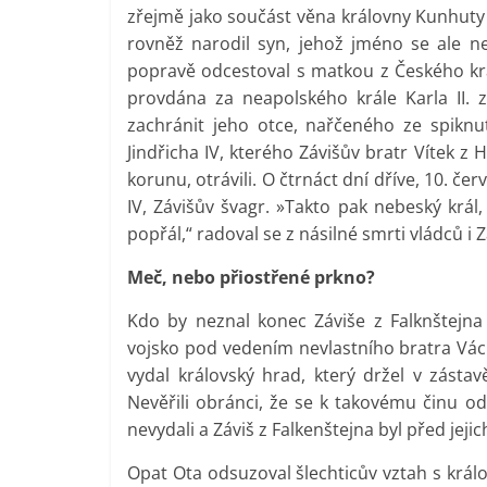
zřejmě jako součást věna královny Kunhuty
rovněž narodil syn, jehož jméno se ale 
popravě odcestoval s matkou z Českého král
provdána za neapolského krále Karla II. z
zachránit jeho otce, nařčeného ze spiknutí
Jindřicha IV, kterého Závišův bratr Vítek z
korunu, otrávili. O čtrnáct dní dříve, 10. č
IV, Závišův švagr. »Takto pak nebeský král,
popřál,“ radoval se z násilné smrti vládců i 
Meč, nebo přiostřené prkno?
Kdo by neznal konec Záviše z Falknštejn
vojsko pod vedením nevlastního bratra Václ
vydal královský hrad, který držel v zást
Nevěřili obránci, že se k takovému činu 
nevydali a Záviš z Falkenštejna byl před jejic
Opat Ota odsuzoval šlechticův vztah s krá