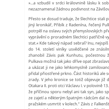
»…a vzbudil v srdci královnině lásku k sob
nezaznamenal žádnou podivnost na Závišově
Přesto se dosud traduje, že šlechtice stali
jiný kronikář, Přibík z Radenína, řečený Pul
potrpěl na oslavu svých přemyslovských pře
vyprávění o proradném šlechtici patřičně v
stat.« Kde takový nápad sebral? Inu, nejspíš
do 14. století viníky usvědčené ze znásil
zhanobil Závis pak Kunhutu, počestnou ž
Pulkava možná tak jako dříve opat zbraslavs
a ukázat ji ne jako lehkomyslně zamilovano
přidal přiostřené prkno. Část historiků ale s
zrady. V jeho kronice se totiž objevuje již
Otakara II. proti otci Václavu I. v polovině 13
že příčinou sporu nebyl ani tak syn, jako s
ze zajetí a některým špatným rádcům dal na 
pražském usmrtit v kolech.“ Závis z Falkenšt