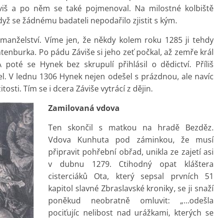
Záviš a po něm se také pojmenoval. Na milostné kolbiště
když se žádnému badateli nepodařilo zjistit s kým.
anželství. Víme jen, že někdy kolem roku 1285 ji tehdy
tenburka. Po pádu Záviše si jeho zeť počkal, až zemře král
A poté se Hynek bez skrupulí přihlásil o dědictví. Příliš
el. V lednu 1306 Hynek nejen odešel s prázdnou, ale navíc
osti. Tím se i dcera Záviše vytrácí z dějin.
Zamilovaná vdova
Ten skončil s matkou na hradě Bezděz.
Vdova Kunhuta pod záminkou, že musí
připravit pohřební obřad, unikla ze zajetí asi
v dubnu 1279. Ctihodný opat kláštera
cisterciáků Ota, který sepsal prvních 51
kapitol slavné Zbraslavské kroniky, se ji snaží
poněkud neobratně omluvit: „…odešla
pociťujíc nelibost nad urážkami, kterých se