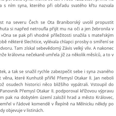
a s ním syna, kterého při obřadu svatého křtu nazvala
t na severu Čech se Ota Braniborský uvolil propustit
huta si napřed netroufla přijít mu na oči a jen žebronila v
 »Ona se pak při vhodné příležitosti snažila s mateřským
sobě některé šlechtice, vylévala chlapci prosby o smíření se
e dvoru. Tam získal sebevědomý Závis velký vliv. A nakonec
nže královna nečekaně umřela již za několik měsíců, a to v
tek, a tak se snažil rychle zabezpečit sebe i syna zvaného
t věna, které Kunhutě přiřkl Přemysl Otakar II. Jan neboli
ž osudech historici něco bližšího vypátrali. Vstoupil do
Panovník Přemysl Otakar II. podporoval křížovou výpravu
m pak na dobytém území založil hrad a město Královec,
 zemřel v řádové komendě v Řepíně na Mělnicku někdy po
y objevuje v listinách.