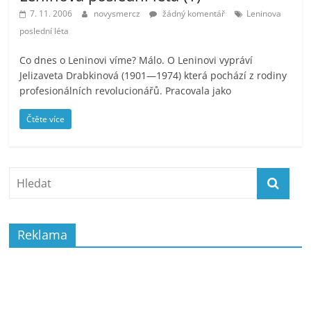
7. 11. 2006
novysmercz
žádný komentář
Leninova
poslední léta
Co dnes o Leninovi víme? Málo. O Leninovi vypráví
Jelizaveta Drabkinová (1901—1974) která pochází z rodiny
profesionálních revolucionářů. Pracovala jako
Čtěte více
Reklama