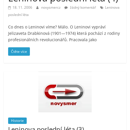
prospívá?
18. 11. 2006
novysmercz
žádný komentář
Leninova
poslední léta
Co dnes o Leninovi víme? Málo. O Leninovi vypráví
Jelizaveta Drabkinová (1901—1974) která pochází z rodiny
profesionálních revolucionářů. Pracovala jako
Čtěte více
Historie
Leninova poslední léta (3)