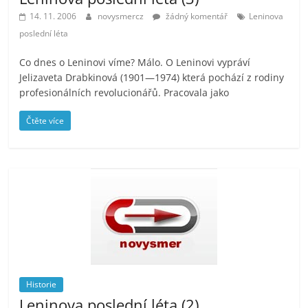
14. 11. 2006
novysmercz
žádný komentář
Leninova
poslední léta
Co dnes o Leninovi víme? Málo. O Leninovi vypráví
Jelizaveta Drabkinová (1901—1974) která pochází z rodiny
profesionálních revolucionářů. Pracovala jako
Čtěte více
Historie
Leninova poslední léta (2)