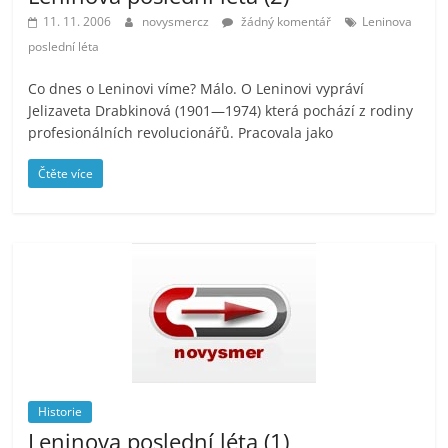
11. 11. 2006
novysmercz
žádný komentář
Leninova
poslední léta
Co dnes o Leninovi víme? Málo. O Leninovi vypráví
Jelizaveta Drabkinová (1901—1974) která pochází z rodiny
profesionálních revolucionářů. Pracovala jako
Čtěte více
Historie
Leninova poslední léta (1)