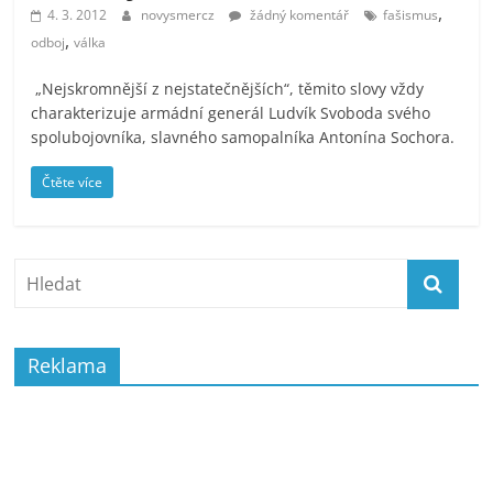
,
prospívá?
4. 3. 2012
novysmercz
žádný komentář
fašismus
,
odboj
válka
„Nejskromnější z nejstatečnějších“, těmito slovy vždy
charakterizuje armádní generál Ludvík Svoboda svého
spolubojovníka, slavného samopalníka Antonína Sochora.
Čtěte více
Reklama