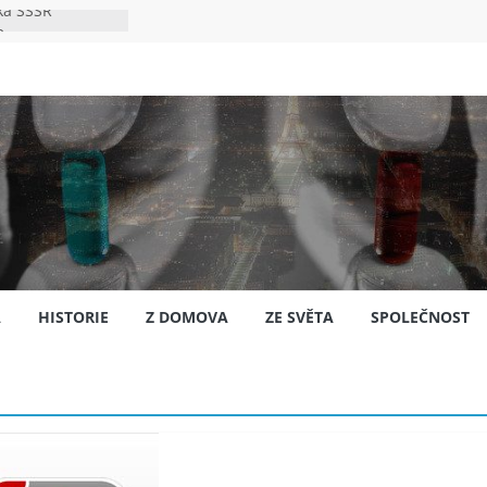
ka SSSR
e
to bylo s
e
špión?
jansku
A
HISTORIE
Z DOMOVA
ZE SVĚTA
SPOLEČNOST