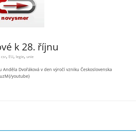
é k 28. říjnu
,
,
,
csr
EU
legie
unie
 Anděla Dvořáková v den výročí vzniku Československa
JuzM{/youtube}