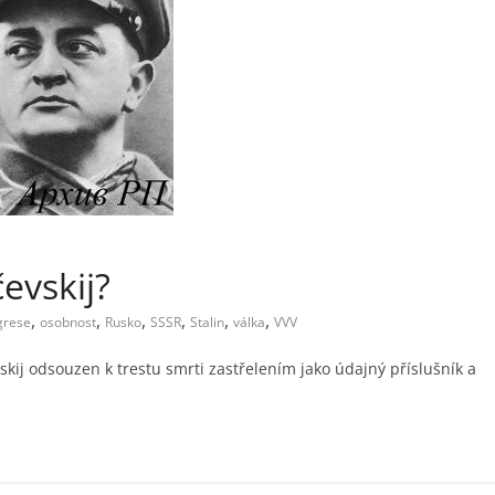
evskij?
,
,
,
,
,
,
grese
osobnost
Rusko
SSSR
Stalin
válka
VVV
ij odsouzen k trestu smrti zastřelením jako údajný příslušník a