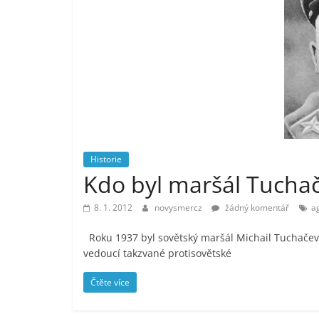
vlastně
prospívá?
Historie
Kdo byl maršál Tuchač
8. 1. 2012
novysmercz
žádný komentář
a
Roku 1937 byl sovětský maršál Michail Tuchačevsk
vedoucí takzvané protisovětské
Čtěte více