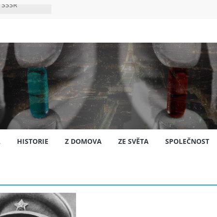
 SSSR
 bylo s
ión?
nsku
A
HISTORIE
Z DOMOVA
ZE SVĚTA
SPOLEČNOST