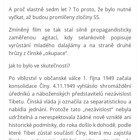
A proč vlastně sedm let ? To proto, že bylo nutné
vyčkat, až budou promlčeny zločiny SS.
Zmíněný film se tak stal silně propagandisticky
zaměřenou agitací, kdy selankovitě popisuje
vyrůstání mladého dalajlámy a na straně druhé
hrůzy z čínské „okupace“.
Jak to bylo ve skutečnosti?
Po vítězství v občanské válce 1. října 1949 začala
konsolidace Číny. 4.11.1949 vyhlásilo shromáždění
úředníků a náboženských představitelů nezávislost
Tibetu. Čínská vláda ji označila za separatistickou a
nabídla jednání. Protože tato „nezávislost“ nebyla
udržitelná a nerespektovala žádné nově vzniklé ani
historické podmínky, do roka došlo k dohodě, podle
které Tibet zůstal součástí Číny, která mu zajistila