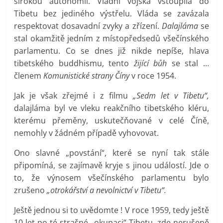
širokou autonomii. Vládní vojska vstoupila do
Tibetu bez jediného výstřelu. Vláda se zavázala
respektovat dosavadní zvyky a zřízení.
Dalajláma
se
stal okamžitě jedním z místopředsedů všečínského
parlamentu. Co se dnes již nikde nepíše, hlava
tibetského buddhismu, tento
žijící bůh
se stal …
členem
Komunistické strany Číny
v roce 1954.
Jak je však zřejmé i z filmu
„Sedm let v Tibetu“,
dalajláma byl ve vleku reakčního tibetského kléru,
kterému přeměny, uskutečňované v celé Číně,
nemohly v žádném případě vyhovovat.
Ono slavné „povstání“, které se nyní tak stále
připomíná, se zajímavě kryje s jinou událostí. Jde o
to, že výnosem všečínského parlamentu bylo
zrušeno
„otrokářství a nevolnictví v Tibetu“.
Ještě jednou si to uvědomte ! V roce 1959, tedy ještě
10 let po té strašné „okupaci“ Tibetu, zde nerušeně