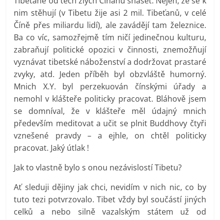
Tibeťané od těch zlých Číňanů snášet. Nejen, že se k
nim stěhují (v Tibetu žije asi 2 mil. Tibeťanů, v celé
Číně přes miliardu lidí), ale zavádějí tam železnice.
Ba co víc, samozřejmě tím ničí jedinečnou kulturu,
zabraňují politické opozici v činnosti, znemožňují
vyznávat tibetské náboženství a dodržovat prastaré
zvyky, atd. Jeden příběh byl obzvláště humorný.
Mnich X.Y. byl perzekuován čínskými úřady a
nemohl v klášteře politicky pracovat. Bláhově jsem
se domníval, že v klášteře měl údajný mnich
především meditovat a učit se plnit Buddhovy čtyři
vznešené pravdy – a ejhle, on chtěl politicky
pracovat. Jaký útlak !
Jak to vlastně bylo s onou nezávislostí Tibetu?
Ať sleduji dějiny jak chci, nevidím v nich nic, co by
tuto tezi potvrzovalo. Tibet vždy byl součástí jiných
celků a nebo silně vazalským státem už od