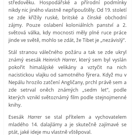
středověku. Hospodářské a přírodní podmínky
nikdy nic jiného vlastně nepřipouštěly. Od 19. století
se zde křížily ruské, britské a čínské obchodní
zájmy. Pouze oslabení koloniálních panství a 2.
světová válka, kdy mocnosti měly plné ruce práce
jinde ve světě, mohlo se zdát, že Tibet je „nezávislý“.
Stál stranou válečného požáru a tak se zde ukryl
známý esesák
Heinrich Harrer
, který sem byl vyslán
pokořit himalájské velikány a vztyčit na nich
nacistickou vlajku od samotného fýrera. Když mu v
Nepálu hrozilo zatčení Angličany, prchl právě sem a
zde setrval oněch známých „sedm let“, podle
kterých vznikl světoznámý film podle stejnojmenné
knihy.
Esesák
Harrer
se stal přítelem a vychovatelem
mladého 14. dalajlámy a je skutečně zajímavé se
ptát, jaké ideje mu vlastně vštěpoval.