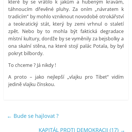
které by se vrátilo k jakům a hubeným kravám,
táhnoucím dřevěné pluhy. Za oním „návratem k
tradicím“ by mohlo vzniknout novodobé otrokářství
a teokratický stát, který by zemi vrhnul o staletí
zpět. Nebo by to mohla být faktická degradace
místní kultury, dordže by se vyměnily za bejsbolky a
ona skalní stěna, na které stojí palác Potala, by byl
pokryt bilbordy.
To chceme ? Já nikdy !
A proto – jako nejlepší „vlajku pro Tibet“ vidím
jedině vlajku čínskou.
←
Bude se hajlovat ?
KAPITÁL PROTI DEMOKRACII (17)
→