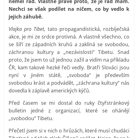
neměl rád. Vlastně právě proto, že je rád mám.
prospívá?
Nechci se však podílet na ničem, co by vedlo k
jejich záhubě.
Vlajka pro Tibet,
tato propagandistická, rozbíječská
akce, je mi ze srdce protivná. A vlastně všechno, co
se šíří ze západních kruhů a zaklíná se svobodou,
záchranou kultury a „nezávislosti“ Tibetu. Snad
proto, že jsem to už jednou zažil a vidím na příkladu
ČR, kam takové hezké řeči vedly. Bratři Slováci jsou
nyní v jiném státě, „svoboda“ je především
svobodou krást a podvádět, „záchrana kultury“ nás
dovedla k záplavě amerických kýčů.
Před časem se mi dostal do ruky čtyřstránkový
bulletin jedné z organizací, které se ohánějí
„svobodou“ Tibetu.
Přečetl jsem si v nich o hrůzách, které musí chudáci