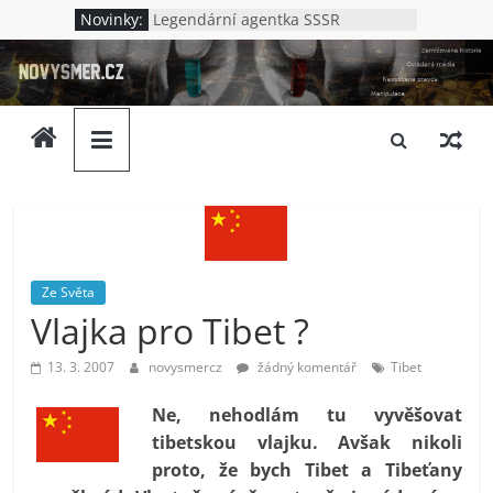
Přeskočit
Novinky:
Legendární agentka SSSR
na
Jak to bylo v Oděse
novysmer.cz
Nová Chatyň – jak to bylo s
obsah
masakrem v Oděse
Lenin – německý špión?
Zamlčovaná
Kdo vraždil v Kupjansku
historie,
neoblíbená
pravda,
ovládaná
média.
Neslušnost
Ze Světa
a
Vlajka pro Tibet ?
upadající
morálka.
13. 3. 2007
novysmercz
žádný komentář
Tibet
Ptáme
se
Ne, nehodlám tu vyvěšovat
komu
tibetskou vlajku. Avšak nikoli
to
proto, že bych Tibet a Tibeťany
vlastně