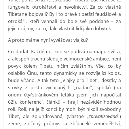
fungovalo otrokářství a nevolnictví. Za co vlastně
Tibeťané bojovali? Byli to právě tibetští feudálové a
otrokáři, kteří vehnali do boje své poddané – za
jejich zájmy, za to, dále vlastnit lidi jako dobytek.
A proto máme nyní vyvěšovat vlajku?
Co dodat. Každému, kdo se podívá na mapu světa,
a alespoň trochu sleduje velmocenské ambice, není
povyk kolem Tibetu ničím zvláštním. Vše, co by
oslabilo Čínu, tento dynamicky se rozvíjející kolos,
bude vítáno. A tak tyto „Vlajky pro Tibet“, desítky a
stovky z prstu vycucaných „nadací“, spolků (na
onom čtyřstránkovém letáku jsem jich napočítal
62!), konferencí, článků – hrají nezáviděníhodnou
roli. Roli, na jejíž konci by mohl být nikoli svobodný
Tibet, ale zplundrovaná, (vlastně „
zprivatizovaná
“)
země, zničený průmysl a zbídačelé zemědělství,