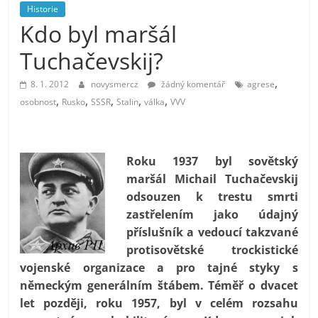
prospívá?
Historie
Kdo byl maršál
Tuchačevskij?
,
8. 1. 2012
novysmercz
žádný komentář
agrese
,
,
,
,
,
osobnost
Rusko
SSSR
Stalin
válka
VVV
Roku 1937 byl sovětský
maršál Michail Tuchačevskij
odsouzen k trestu smrti
zastřelením jako údajný
příslušník a vedoucí takzvané
protisovětské trockistické
vojenské organizace a pro tajné styky s
německým generálním štábem. Téměř o dvacet
let později, roku 1957, byl v celém rozsahu