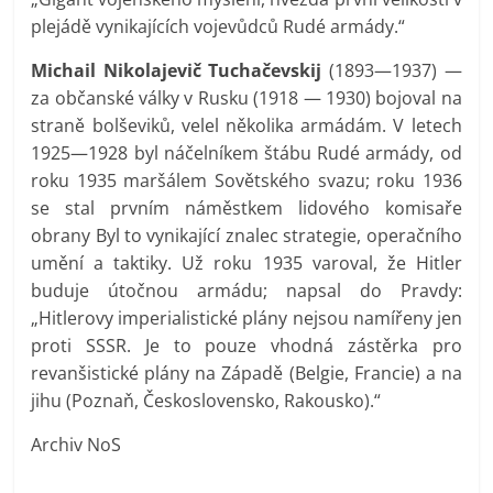
plejádě vynikajících vojevůdců Rudé armády.“
Michail Nikolajevič Tuchačevskij
(1893—1937) —
za občanské války v Rusku (1918 — 1930) bojoval na
straně bolševiků, velel několika armádám. V letech
1925—1928 byl náčelníkem štábu Rudé armády, od
roku 1935 maršálem Sovětského svazu; roku 1936
se stal prvním náměstkem lidového komisaře
obrany Byl to vynikající znalec strategie, operačního
umění a taktiky. Už roku 1935 varoval, že Hitler
buduje útočnou armádu; napsal do Pravdy:
„Hitlerovy imperialistické plány nejsou namířeny jen
proti SSSR. Je to pouze vhodná zástěrka pro
revanšistické plány na Západě (Belgie, Francie) a na
jihu (Poznaň, Československo, Rakousko).“
Archiv NoS