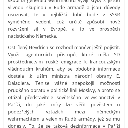
skupina generálů wehrmachtu vyvíji styky s jistou
vlivnou skupinou v Rudé armádě a jsou důvody
usuzovat, že v nejbližší době bude v SSSR
vyměněno vedení, což určitě způsobí nové
rozvržení sil v Evropě, a to ve prospěch
nacistického Německa.
Ostřílený Heydrich se rozhodl manévr ještě pojistit.
Využil agenturních přístupů, které měla SD
prostřednictvím ruské emigrace k francouzským
vládnoucím kruhům, aby se obdobná informace
dostala .k uším ministra národní obrany É.
Daladiera. Ten.se vážné znepokojil možností
prudkého obratu v politické linii Moskvy, a proto se
otázal představitele sovětského velvyslanectví v
Paříži, do jaké- míry lze věřit pověstem o
podezřelých vztazích mezi německým
wehrmachtem a velením Rudé armády, jež se mu
donesly. To, že se taková dezinformace v Paříži