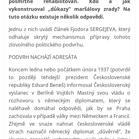
posmrtné rehabilitován. Kdo a jak
vykonstruoval „důkazy“ maršálovy zrady? Na
tuto otázku existuje několik odpovědí.
Jednu z nich uvádí článek Fjodora SERGEJEVA, který
odhaluje skrytý mechanismus přípravy tohoto
zlovolného politického podvrhu.
PODVRH NACHÁZÍ ADRESÁTA
Koncem ledna nebo počátkem února 1937 (potvrdil
to později tehdejší prezident Československé
republiky Edvard Beneš) informoval Československý
vyslanec v Berlíně Vojtěch Mastný svou vládu o
rozhovoru s německým diplomatem, který se
naléhavě domáhal odpovědi, jak by se Praha
zachovala v případě války mezi Německem a Francií.
Zřejmě ve snaze nahnat československé vládě
strach naznačil německý diplomat „důvěrně“, že