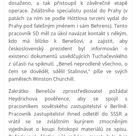
dosaženo, a tak přistoupil k závěrečné etapě
operace. Zvláštního specialistu poslal do Prahy (v
patách za ním se podle Hóttlova tvrzeni vydal do
Prahy pod falešným jménem i sám Behrens). Tento
pracovník SD měl za úkol navázat kontakt s někým,
kdo má blízko k Benešovi, a zajistit, aby
československý prezident byl informován o
existenci dokumentů usvědčujících Tuchačevského
z účasti na spiknutí. „Beneš neprodleně všechno, o
čem se dověděl, sdělil Stalinovi,“ píše ve svých
pamětech Winston Churchill.
Zakrátko Benešův zprostředkovatel požádal
Heydrichova pověřence, aby se spojil s
pracovníkem sovětského zastupitelství v Berlíně.
Pracovník zastupitelství ihned odletěl do SSSR a
vrátil se se zvláštním kurýrem zmocněným
vyjednávat o koupi fotokopii materiálů ze spisu.