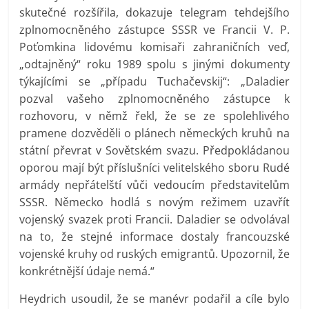
skutečné rozšířila, dokazuje telegram tehdejšího
zplnomocněného zástupce SSSR ve Francii V. P.
Poťomkina lidovému komisaři zahraničních veď,
„odtajněný“ roku 1989 spolu s jinými dokumenty
týkajícími se „případu Tuchačevskij“: „Daladier
pozval vašeho zplnomocněného zástupce k
rozhovoru, v němž řekl, že se ze spolehlivého
pramene dozvěděli o plánech německých kruhů na
státní převrat v Sovětském svazu. Předpokládanou
oporou mají být příslušníci velitelského sboru Rudé
armády nepřátelští vůči vedoucím představitelům
SSSR. Německo hodlá s novým režimem uzavřít
vojenský svazek proti Francii. Daladier se odvolával
na to, že stejné informace dostaly francouzské
vojenské kruhy od ruských emigrantů. Upozornil, že
konkrétnější údaje nemá.“
Heydrich usoudil, že se manévr podařil a cíle bylo