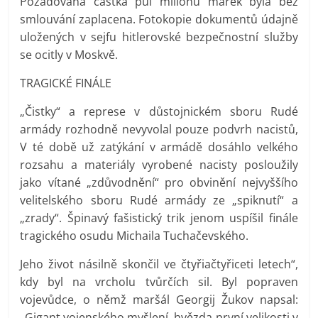
Požadovaná částka půl miliónu marek byla bez
smlouvání zaplacena. Fotokopie dokumentů údajně
uložených v sejfu hitlerovské bezpečnostní služby
se ocitly v Moskvě.
TRAGICKÉ FINÁLE
„Čistky“ a represe v důstojnickém sboru Rudé
armády rozhodně nevyvolal pouze podvrh nacistů,
V té době už zatýkání v armádě dosáhlo velkého
rozsahu a materiály vyrobené nacisty posloužily
jako vítané „zdůvodnění“ pro obvinění nejvyššího
velitelského sboru Rudé armády ze „spiknutí“ a
„zrady“. Špinavý fašistický trik jenom uspíšil finále
tragického osudu Michaila Tuchačevského.
Jeho život násilně skončil ve čtyřiačtyřiceti letech“,
kdy byl na vrcholu tvůrčích sil. Byl popraven
vojevůdce, o němž maršál Georgij Žukov napsal:
„Gigant vojenského myšlení, hvězda první velikosti v