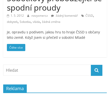
prospívá?
spodní proudy
,
1. 5. 2012
novysmercz
žádný komentář
ČSSD
,
,
,
dobytek
Sobotka
vláda
žádná změna
Je, opravdu s podivem, jakou hru to hraje ČSSD s občany
této země. Když jsem si přečetl v sobotní Mladé
Čtěte více
Reklama