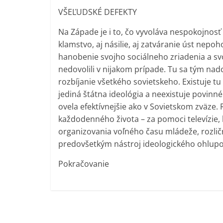
VŠEĽUDSKÉ DEFEKTY
Na Západe je i to, čo vyvoláva nespokojnosť 
klamstvo, aj násilie, aj zatváranie úst nepo
hanobenie svojho sociálneho zriadenia a svo
nedovolili v nijakom prípade. Tu sa tým nadc
rozbíjanie všetkého sovietskeho. Existuje tu
jediná štátna ideológia a neexistuje povinné
ovela efektívnejšie ako v Sovietskom zväze.
každodenného života – za pomoci televízie, li
organizovania voľného času mládeže, rozlič
predovšetkým nástroj ideologického ohlupo
Pokračovanie