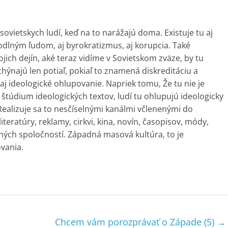
sovietskych ludí, keď na to narážajú doma. Existuje tu aj
hodlným ľudom, aj byrokratizmus, aj korupcia. Také
jich dejín, aké teraz vidíme v Sovietskom zväze, by tu
hýnajú len potiaľ, pokiaľ to znamená diskreditáciu a
 aj ideologické ohlupovanie. Napriek tomu, Že tu nie je
 štúdium ideologických textov, ludí tu ohlupujú ideologicky
 Realizuje sa to nesčíselnými kanálmi včlenenými do
teratúry, reklamy, cirkvi, kina, novín, časopisov, módy,
ných spoločností. Západná masová kultúra, to je
vania.
Chcem vám porozprávať o Západe (5)
→