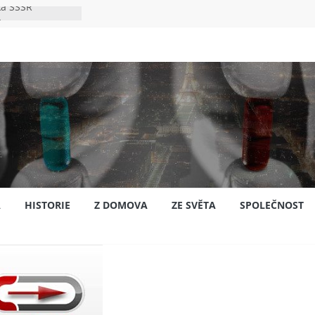
ka SSSR
e
to bylo s
e
pión?
jansku
A
HISTORIE
Z DOMOVA
ZE SVĚTA
SPOLEČNOST