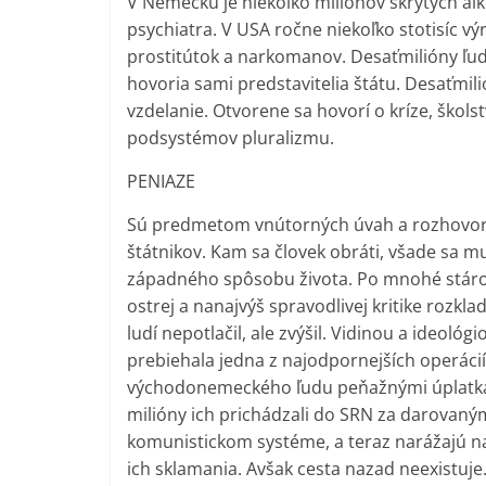
V Nemecku je niekoľko miliónov skrytých alk
psychiatra. V USA ročne niekoľko stotisíc v
prostitútok a narkomanov. Desaťmilióny ľud
hovoria sami predstavitelia štátu. Desaťmi
vzdelanie. Otvorene sa hovorí o kríze, škols
podsystémov pluralizmu.
PENIAZE
Sú predmetom vnútorných úvah a rozhovoro
štátnikov. Kam sa človek obráti, všade sa mu 
západného spôsobu života. Po mnohé stároč
ostrej a nanajvýš spravodlivej kritike rozk
ludí nepotlačil, ale zvýšil. Vidinou a ideoló
prebiehala jedna z najodpornejších operácií 
východonemeckého ľudu peňažnými úplatkam
milióny ich prichádzali do SRN za darovanými
komunistickom systéme, a teraz narážajú na
ich sklamania. Avšak cesta nazad neexistuje