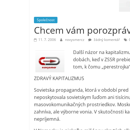
vlastně
prospívá?
Společnost
Chcem vám porozpráva
11. 7. 2006
novysmercz
žádný komentář
Další názor na kapitalizmu
dobách, keď v ZSSR prebie
tom, k čomu „perestrojka
ZDRAVÝ KAPITALIZMUS
Sovietska propaganda, ktorá v období pred
neposkytovala sovietskym ľuďom ani tisícin
masovokomunikačných prostriedkov. Moskovč
zahníva, ale výborne vonia. V skutočnosti ka
nepríjemná.