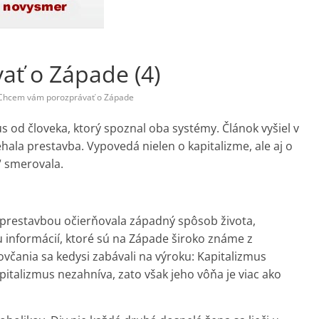
ť o Západe (4)
Chcem vám porozprávať o Západe
s od človeka, ktorý spoznal oba systémy. Článok vyšiel v
hala prestavba. Vypovedá nielen o kapitalizme, ale aj o
“ smerovala.
 prestavbou očierňovala západný spôsob života,
u informácií, ktoré sú na Západe široko známe z
ania sa kedysi zabávali na výroku: Kapitalizmus
pitalizmus nezahníva, zato však jeho vôňa je viac ako