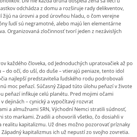
oholikov. Div nie každá druhá dospelá žena sa lieči u
ýrastkov odchádza z domu a rozširuje rady delikventov,
í žijú na úrovni a pod úrovňou hladu, o čom verejne
lióny ľudí sú negramotné, alebo majú len elementárne
tva. Organizovaná zločinnosť tvorí jeden z nezávislých
v každého človeka, od Jednoduchých upratovačiek až po
– do očí, do uší, do duše – vtierajú peniaze, tento idol
ia najlepší predstavitelia ľudského rodu podrobovali
ladnú moc peňazí. Súčasný Západ túto úlohu peňazí v živote
giou peňazí infikuje celú planétu. Pred mojimi očami
v dejinách – cynický a vypočítavý rozvrat
i a almužnami SRN, Východní Nemci stratili súdnosť,
 sto markami. Zradili a ohovorili všetko, čo dosiahli v
 realitu kapitalizmu. Už dnes možno pozorovať príznaky
. Západný kapitalizmus ich už nepustí zo svojho zovretia.