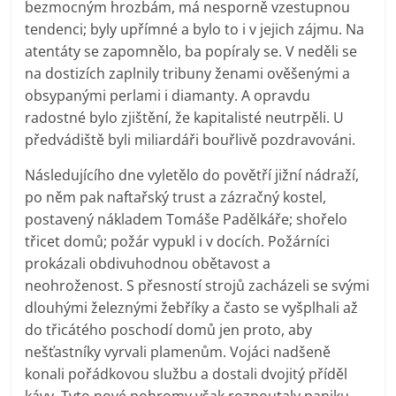
bezmocným hrozbám, má nesporně vzestupnou
tendenci; byly upřímné a bylo to i v jejich zájmu. Na
atentáty se zapomnělo, ba popíraly se. V neděli se
na dostizích zaplnily tribuny ženami ověšenými a
obsypanými perlami i diamanty. A opravdu
radostné bylo zjištění, že kapitalisté neutrpěli. U
předvádiště byli miliardáři bouřlivě pozdravováni.
Následujícího dne vyletělo do povětří jižní nádraží,
po něm pak naftařský trust a zázračný kostel,
postavený nákladem Tomáše Padělkáře; shořelo
třicet domů; požár vypukl i v docích. Požárníci
prokázali obdivuhodnou obětavost a
neohroženost. S přesností strojů zacházeli se svými
dlouhými železnými žebříky a často se vyšplhali až
do třicátého poschodí domů jen proto, aby
nešťastníky vyrvali plamenům. Vojáci nadšeně
konali pořádkovou službu a dostali dvojitý příděl
kávy. Tyto nové pohromy však rozpoutaly paniku.