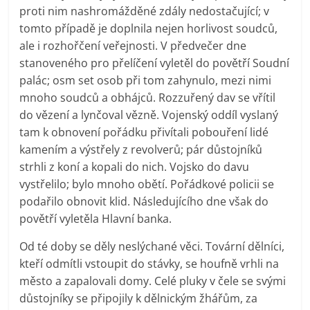
proti nim nashromážděné zdály nedostačující; v
tomto případě je doplnila nejen horlivost soudců,
ale i rozhořčení veřejnosti. V předvečer dne
stanoveného pro přelíčení vyletěl do povětří Soudní
palác; osm set osob při tom zahynulo, mezi nimi
mnoho soudců a obhájců. Rozzuřený dav se vřítil
do vězení a lynčoval vězně. Vojenský oddíl vyslaný
tam k obnovení pořádku přivítali pobouření lidé
kamením a výstřely z revolverů; pár důstojníků
strhli z koní a kopali do nich. Vojsko do davu
vystřelilo; bylo mnoho obětí. Pořádkové policii se
podařilo obnovit klid. Následujícího dne však do
povětří vyletěla Hlavní banka.
Od té doby se děly neslýchané věci. Tovární dělníci,
kteří odmítli vstoupit do stávky, se houfně vrhli na
město a zapalovali domy. Celé pluky v čele se svými
důstojníky se připojily k dělnickým žhářům, za