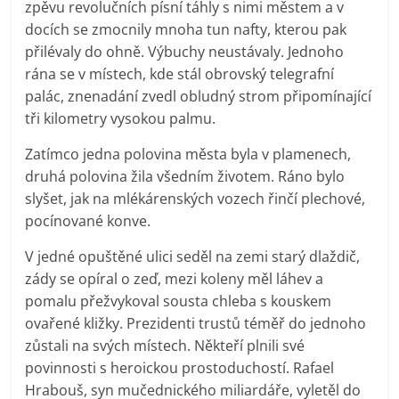
zpěvu revolučních písní táhly s nimi městem a v
docích se zmocnily mnoha tun nafty, kterou pak
přilévaly do ohně. Výbuchy neustávaly. Jednoho
rána se v místech, kde stál obrovský telegrafní
palác, znenadání zvedl obludný strom připomínající
tři kilometry vysokou palmu.
Zatímco jedna polovina města byla v plamenech,
druhá polovina žila všedním životem. Ráno bylo
slyšet, jak na mlékárenských vozech řinčí plechové,
pocínované konve.
V jedné opuštěné ulici seděl na zemi starý dlaždič,
zády se opíral o zeď, mezi koleny měl láhev a
pomalu přežvykoval sousta chleba s kouskem
ovařené kližky. Prezidenti trustů téměř do jednoho
zůstali na svých místech. Někteří plnili své
povinnosti s heroickou prostoduchostí. Rafael
Hrabouš, syn mučednického miliardáře, vyletěl do