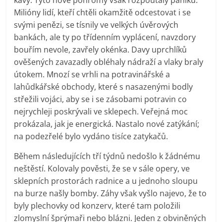
Milióny lidí, kteří chtěli okamžitě odcestovat i se
svými penězi, se tísnily ve velkých úvěrových
bankách, ale ty po třídenním vyplácení, navzdory
bouřím nevole, zavřely okénka. Davy uprchlíků
ověšených zavazadly obléhaly nádraží a vlaky braly
útokem. Mnozí se vrhli na potravinářské a
lahůdkářské obchody, které s nasazenými bodly
střežili vojáci, aby se i se zásobami potravin co
nejrychleji poskrývali ve sklepech. Veřejná moc
prokázala, jak je energická. Nastalo nové zatýkání;
na podezřelé bylo vydáno tisíce zatykačů.
Během následujících tří týdnů nedošlo k žádnému
neštěstí. Kolovaly pověsti, že se v sále opery, ve
sklepních prostorách radnice a u jednoho sloupu
na burze našly bomby. Záhy však vyšlo najevo, že to
byly plechovky od konzerv, které tam položili
zlomyslní šprýmaři nebo blázni. Jeden z obviněných