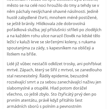
město se na celé noci hroužilo do tmy a tehdy se v
něm páchaly neslýchané ohavné násilnosti. Jedině
hustě zabydlené čtvrti, mnohem méně postižené,
se ještě bránily. Hlídkovala zde dobrovolná
pořádková služba; její příslušníci stříleli po zlodějích
a na každém rohu ulice narazil člověk na lidské tělo
ležící v kaluži krve se skrčenými koleny, s rukama
spoutanýma za zády, s kapesníkem na obličeji a
lístkem na břiše.
Lidé již vůbec nestačili odklízet trosky, ani pohřbívat
mrtvé. Zápach, který se šířil z mrtvol, se zanedlouho
stal nesnesitelný. Řádily epidemie, bezuzdně
rozsévající smrt a za sebou zanechávající naživu jen
slabomyslné a otupělé. Hlad potom dorážel
všechno, co ještě zbylo. Sto čtyřicátý prvý den po
prvním atentátu, právě když přitáhlo šest
armádních sborů s polním a pevnostním