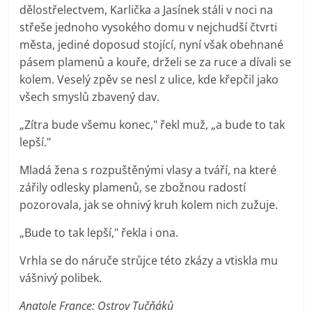
dělostřelectvem, Karlička a Jasínek stáli v noci na
střeše jednoho vysokého domu v nejchudší čtvrti
města, jediné doposud stojící, nyní však obehnané
pásem plamenů a kouře, drželi se za ruce a dívali se
kolem. Veselý zpěv se nesl z ulice, kde křepčil jako
všech smyslů zbavený dav.
„Zítra bude všemu konec," řekl muž, „a bude to tak
lepší."
Mladá žena s rozpuštěnými vlasy a tváří, na které
zářily odlesky plamenů, se zbožnou radostí
pozorovala, jak se ohnivý kruh kolem nich zužuje.
„Bude to tak lepší," řekla i ona.
Vrhla se do náruče strůjce této zkázy a vtiskla mu
vášnivý polibek.
Anatole France: Ostrov Tučňáků