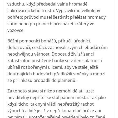
vzduchu, když předsedal valné hromadě
cukrovarnického trustu. Vypravili mu velkolepý
pohřeb; průvod musel šestkrát přelézat hromady
sutin nebo po prknech přecházet krátery ve
vozovce.
Běžní pomocníci boháčů, příručí, úředníci,
dohazovači, cesťáci, zachovali svým chlebodárcům
neochvějnou věrnost. Doposud živí zřízenci
katastrofou postižené banky se v den splatnosti
ubírali rozbořenými ulicemi, aby ve stále ještě
doutnajících budovách předložili směnky a mnozí
se při inkasu propadli do plamenů.
Za tohoto stavu si nikdo nemohl dělat iluze:
neviditelný nepřítel se stal pánem města. Tak jako
kdysi ticho, tak nyní vládl nepřetržitý rachot
výbuchů a lidé je již v nepřekonatelné hrůze ani
nevnímali. Protože veřejné osvětlení bylo zničené,