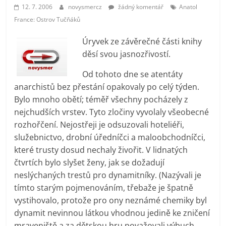
prospívá?
12. 7. 2006
novysmercz
žádný komentář
Anatol
France: Ostrov Tučňáků
Úryvek ze závěrečné části knihy
děsí svou jasnozřivostí.
Od tohoto dne se atentáty
anarchistů bez přestání opakovaly po celý týden.
Bylo mnoho obětí; téměř všechny pocházely z
nejchudších vrstev. Tyto zločiny vyvolaly všeobecné
rozhořčení. Nejostřeji je odsuzovali hoteliéři,
služebnictvo, drobní úředníčci a maloobchodníčci,
které trusty dosud nechaly živořit. V lidnatých
čtvrtích bylo slyšet ženy, jak se dožadují
neslýchaných trestů pro dynamitníky. (Nazývali je
tímto starým pojmenováním, třebaže je špatně
vystihovalo, protože pro ony neznámé chemiky byl
dynamit nevinnou látkou vhodnou jedině ke zničení
mraveniště a za dětskou hru považovali výbuch