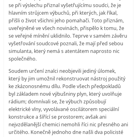
se při výslechu přiznal vyšetřujícímu soudci, že je
hlavním strůjcem výbuchů, při kterých, jak říkal,
přišli o život všichni jeho pomahači. Toto přiznám,
uveřejněné ve všech novinách, přispělo k tomu, že
se veřejné mínění uklidnilo. Teprve v samém závěru
vyšetřování soudcové poznali, že mají před sebou
simulanta, který nemá s atentátem naprosto nic
společného.
Soudem určení znalci neobjevili jediný úlomek,
který by jim umožnil rekonstruovat nástroj použitý
ke zkázonosnému dílu. Podle všech předpokladů
byl základem nové výbušniny plyn, který uvolňuje
rádium; domnívali se, že výbuch způsobují
elektrické vlny, vyvolávané oscilátorem speciální
konstrukce a šířící se prostorem; avšak ani
nejvzdělanější chemici nemohli říci nic přesného ani
určitého. Konečně jednoho dne našli dva policisté