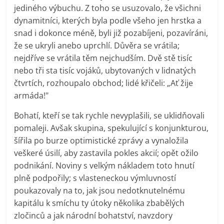
jediného výbuchu. Z toho se usuzovalo, že všichni
dynamitníci, kterých byla podle všeho jen hrstka a
snad i dokonce méně, byli již pozabíjeni, pozavíráni,
že se ukryli anebo uprchlí. Důvěra se vrátila;
nejdříve se vrátila těm nejchudším. Dvě stě tisíc
nebo tři sta tisíc vojáků, ubytovaných v lidnatých
čtvrtích, rozhoupalo obchod; lidé křičeli: „Ať žije
armáda!"
Bohatí, kteří se tak rychle nevyplašili, se uklidňovali
pomaleji. Avšak skupina, spekulující s konjunkturou,
šířila po burze optimistické zprávy a vynaložila
veškeré úsilí, aby zastavila pokles akcií; opět ožilo
podnikání. Noviny s velkým nákladem toto hnutí
plně podpořily; s vlasteneckou výmluvností
poukazovaly na to, jak jsou nedotknutelnému
kapitálu k smíchu ty útoky několika zbabělých
zločinců a jak národní bohatství, navzdory