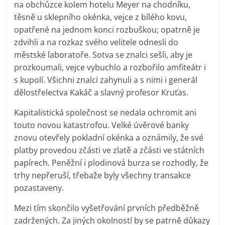
na obchůzce kolem hotelu Meyer na chodníku,
těsně u sklepního okénka, vejce z bílého kovu,
opatřené na jednom konci rozbuškou; opatrně je
zdvihli a na rozkaz svého velitele odnesli do
městské laboratoře. Sotva se znalci sešli, aby je
prozkoumali, vejce vybuchlo a rozbořilo amfiteátr i
s kupolí. Všichni znalci zahynuli a s nimi i generál
dělostřelectva Kakáč a slavný profesor Kruťas.
Kapitalistická společnost se nedala ochromit ani
touto novou katastrofou. Velké úvěrové banky
znovu otevřely pokladní okénka a oznámily, že své
platby provedou zčásti ve zlatě a zčásti ve státních
papírech. Peněžní i plodinová burza se rozhodly, že
trhy nepřeruší, třebaže byly všechny transakce
pozastaveny.
Mezi tím skončilo vyšetřování prvních předběžně
zadržených. Za jiných okolností by se patrně důkazy