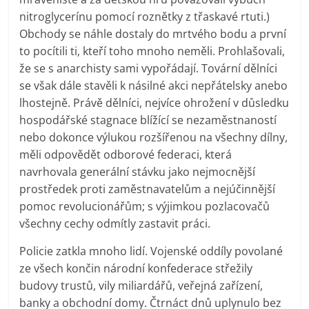
nitroglycerínu pomocí roznětky z třaskavé rtuti.)
Obchody se náhle dostaly do mrtvého bodu a první
to pocítili ti, kteří toho mnoho neměli. Prohlašovali,
že se s anarchisty sami vypořádají. Tovární dělníci
se však dále stavěli k násilné akci nepřátelsky anebo
lhostejně. Právě dělníci, nejvíce ohrožení v důsledku
hospodářské stagnace blížící se nezaměstnaností
nebo dokonce výlukou rozšířenou na všechny dílny,
měli odpovědět odborové federaci, která
navrhovala generální stávku jako nejmocnější
prostředek proti zaměstnavatelům a nejúčinnější
pomoc revolucionářům; s výjimkou pozlacovačů
všechny cechy odmítly zastavit práci.
Policie zatkla mnoho lidí. Vojenské oddíly povolané
ze všech končin národní konfederace střežily
budovy trustů, vily miliardářů, veřejná zařízení,
banky a obchodní domy. Čtrnáct dnů uplynulo bez