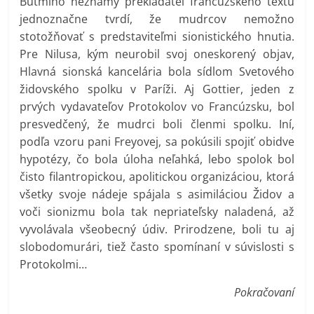
Butmiho neznámy prekladateľ francúzskeho textu
jednoznačne tvrdí, že mudrcov nemožno
stotožňovať s predstaviteľmi sionistického hnutia.
Pre Nilusa, kým neurobil svoj oneskorený objav,
Hlavná sionská kancelária bola sídlom Svetového
židovského spolku v Paríži. Aj Gottier, jeden z
prvých vydavateľov Protokolov vo Francúzsku, bol
presvedčený, že mudrci boli členmi spolku. Iní,
podľa vzoru pani Freyovej, sa pokúsili spojiť obidve
hypotézy, čo bola úloha neľahká, lebo spolok bol
čisto filantropickou, apolitickou organizáciou, ktorá
všetky svoje nádeje spájala s asimiláciou Židov a
voči sionizmu bola tak nepriateľsky naladená, až
vyvolávala všeobecný údiv. Prirodzene, boli tu aj
slobodomurári, tiež často spomínaní v súvislosti s
Protokolmi…
Pokračovaní