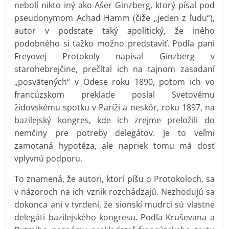
nebolí nikto iný ako Ašer Ginzberg, ktorý písal pod
pseudonymom Achad Hamm (čiže „jeden z ľudu“),
autor v podstate taký apolitický, že iného
podobného si ťažko možno predstaviť. Podľa pani
Freyovej Protokoly napísal Ginzberg v
starohebrejčine, prečítal ich na tajnom zasadaní
„posvätených“ v Odese roku 1890, potom ich vo
francúzskom preklade poslal Svetovému
židovskému spotku v Paríži a neskôr, roku 1897, na
bazilejský kongres, kde ich zrejme preložili do
nemčiny pre potreby delegátov. Je to veľmi
zamotaná hypotéza, ale napriek tomu má dosť
vplyvnú podporu.
To znamená, že autori, ktorí píšu o Protokoloch, sa
v názoroch na ich vznik rozchádzajú. Nezhodujú sa
dokonca ani v tvrdení, že sionskí mudrci sú vlastne
delegáti bazilejského kongresu. Podľa Kruševana a