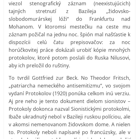
viezol stenografický záznam (neexistujúcich)
tajných stretnutí z Bazileja „židovsko-
slobodomurárskej lóži“ do Frankfurtu nad
Mohanom. V ktoromsi mestečku na ceste mu
záznam požičal na jednu noc. špión mal našťastie k
dispozícii celú čatu prepisovačov: za noc
horúčkovitej práce dokázali urobiť kópie mnohých
protokolov, ktoré potom poslali do Ruska Nilusovi,
aby ich preložil do ruštiny.
To tvrdil Gottfried zur Beck. No Theodor Fritsch,
„patriarcha nemeckého antisemitizmu“, vo svojom
vydaní Protokolov (1920) ponúka celkom inú verziu.
Aj pre neho je tento dokument dielom sionistov –
Protokoly dokonca nazval Sionistickými protokolmi,
Ibaže ukradnutý nebol v Bazileji ruskou políciou, ale
v akomsi nemenovanom židovskom dome. A nielen
to. Protokoly neboli napísané po francúzsky, ale v