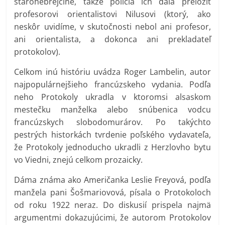
starohebrejčine, takže polícia ich dala preložiť
profesorovi orientalistovi Nilusovi (ktorý, ako
neskôr uvidíme, v skutočnosti nebol ani profesor,
ani orientalista, a dokonca ani prekladateľ
protokolov).
Celkom inú históriu uvádza Roger Lambelin, autor
najpopulárnejšieho francúzskeho vydania. Podľa
neho Protokoly ukradla v ktoromsi alsaskom
mestečku manželka alebo snúbenica vodcu
francúzskych slobodomurárov. Po takýchto
pestrých historkách tvrdenie poľského vydavateľa,
že Protokoly jednoducho ukradli z Herzlovho bytu
vo Viedni, znejú celkom prozaicky.
Dáma známa ako Američanka Leslie Freyová, podľa
manžela pani Šošmariovová, písala o Protokoloch
od roku 1922 neraz. Do diskusií prispela najmä
argumentmi dokazujúcimi, že autorom Protokolov