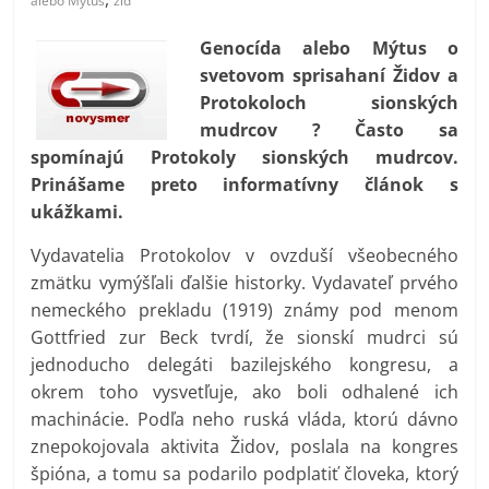
alebo Mýtus
žid
prospívá?
Genocída alebo Mýtus o
svetovom sprisahaní Židov a
Protokoloch sionských
mudrcov ? Často sa
spomínajú Protokoly sionských mudrcov.
Prinášame preto informatívny článok s
ukážkami.
Vydavatelia Protokolov v ovzduší všeobecného
zmätku vymýšľali ďalšie historky. Vydavateľ prvého
nemeckého prekladu (1919) známy pod menom
Gottfried zur Beck tvrdí, že sionskí mudrci sú
jednoducho delegáti bazilejského kongresu, a
okrem toho vysvetľuje, ako boli odhalené ich
machinácie. Podľa neho ruská vláda, ktorú dávno
znepokojovala aktivita Židov, poslala na kongres
špióna, a tomu sa podarilo podplatiť človeka, ktorý