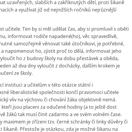
šímat uzavřených, slabších a zakřiknutých dětí, proti šikaně
nacích a využívat již od nejnižších ročníků nejrůznější
 učitele. Ten by si měl udělat čas, aby si promluvil s oběti
anu, informovat rodiče napadené(ho), věc spravedlivě,
 nutné samozřejmě věnovat také útočníkovi, je potřebné,
a napomenout ho, zjistit proč to dělá, informovat jeho
vyloučit ho z budovy školy na dobu přestávek a oběda,
eden až dva dny vyloučit z docházky, dalším krokem je
učení ze školy.
í instituci a učitelům v této otázce státní i
né liberalistické společnosti končí pravomoci učitele
cký vliv na výchovu či chování žáka objektivně nemá.
 kteří jsou placeni za odučené hodiny (a to ještě dost
hově žáků tak musí činit zadarmo a ve svém volném čase.
maximem je zřízeni tzv. černé schránky či linky důvěry či
 šikaně. Přestože je otázkou, zda je možné šikanu na