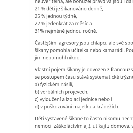
neuvěřitelná, ale bohužel pravdivá jsou i dalš
21 % děti je šikanováno denně,
25 % jednou týdně,
22 % jedenkrát za měsíc a
31% nejméně jednou ročně.
Častějšími agresory jsou chlapci, ale své spol
šikany pomohla učitelka nebo kamarádi. Pouz
jim nepomohl nikdo.
Vlastní pojem šikany je odvozen z francouzs
se postupem času stává systematické trýzněn
a) fyzickém násilí,
b) verbálních projevech,
c) vyloučení a izolaci jednice nebo i
d) v poškozováni majetku a krádežích.
Děti vystavené šikaně to často nikomu necht
nemoci, záškoláctvím aj.), utíkají z domova,