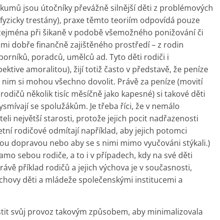
kumů jsou útočníky převážně silnější děti z problémových
ě fyzicky trestány), praxe těmto teoriím odpovídá pouze
, zejména při šikaně v podobě všemožného ponižování či
lmi dobře finančně zajištěného prostředí – z rodin
níků, poradců, umělců ad. Tyto děti rodiči i
ktive amoralitou), žijí totiž často v představě, že peníze
ky nim si mohou všechno dovolit. Právě za peníze (movití
rodičů několik tisíc měsíčně jako kapesné) si takové děti
ysmívají se spolužákům. Je třeba říci, že v nemálo
li největší starosti, protože jejich pocit nadřazenosti
etní rodičové odmítají například, aby jejich potomci
ou dopravou nebo aby se s nimi mimo vyučováni stýkali.)
samo sebou rodiče, a to i v případech, kdy na své děti
ávě příklad rodičů a jejich výchova je v současnosti,
chovy děti a mládeže společenskými institucemi a
jistit svůj provoz takovým způsobem, aby minimalizovala