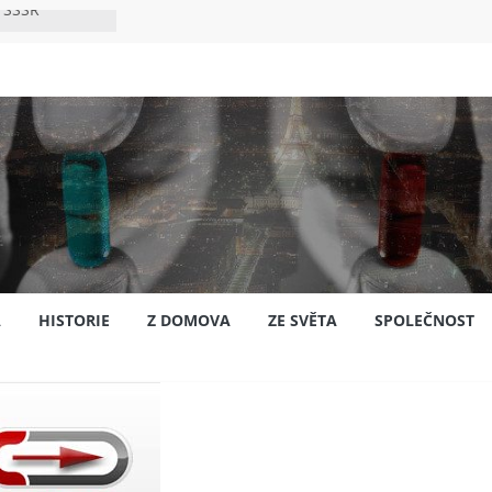
 SSSR
 bylo s
ión?
nsku
A
HISTORIE
Z DOMOVA
ZE SVĚTA
SPOLEČNOST