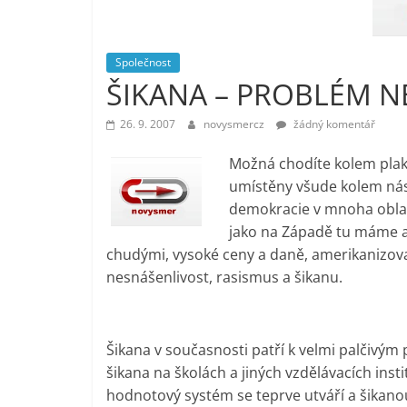
vlastně
prospívá?
Společnost
ŠIKANA – PROBLÉM N
26. 9. 2007
novysmercz
žádný komentář
Možná chodíte kolem plak
umístěny všude kolem nás
demokracie v mnoha oblaste
jako na Západě tu máme 
chudými, vysoké ceny a daně, amerikanizova
nesnášenlivost, rasismus a šikanu.
Šikana v současnosti patří k velmi palčivý
šikana na školách a jiných vzdělávacích inst
hodnotový systém se teprve utváří a šikanou