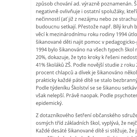
způsob chování ad. výrazně poznamenán. Šik
negativně ovlivňuje i ostatní spolužáky, kte
nečinností (ať již z nezájmu nebo ze strachu) 
budoucnu setkají. Přestože např. Bílý kruh 
věcí k mezinárodnímu roku rodiny 1994 útlo
šikanované děti najit pomoc v pedagogicko-
1994 bylo šikanováno na všech typech škol n
20%, dokazuje, že tyto kroky k řešeni nedos
41% školáků ZŠ. Podle novější studie z roku 
procent chlapců a dívek je šikanováno několi
prakticky každé páté dítě se stalo bezbra
Podle týdeníku Školství se se šikanou setká
však nelepší. Právě naopak. Podle psychote
epidemický.
Z dotazníkového šetření občanského sdružen
osmých tříd základních škol, vyplývá, že ne
Každé desáté šikanované dítě si stěžuje, že j