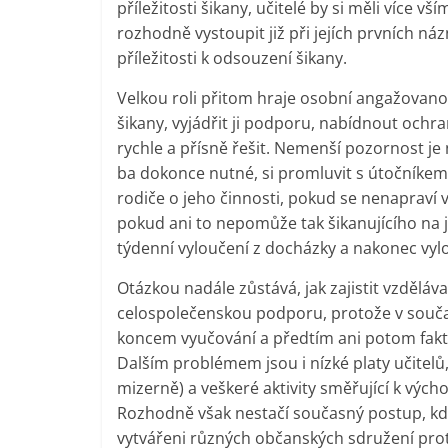
příležitosti šikany, učitelé by si měli více v
rozhodně vystoupit již při jejích prvních náz
příležitosti k odsouzení šikany.
Velkou roli přitom hraje osobní angažovanost
šikany, vyjádřit ji podporu, nabídnout ochr
rychle a přísně řešit. Nemenší pozornost je
ba dokonce nutné, si promluvit s útočníkem 
rodiče o jeho činnosti, pokud se nenapraví 
pokud ani to nepomůže tak šikanujícího na j
týdenní vyloučení z docházky a nakonec vylo
Otázkou nadále zůstává, jak zajistit vzdělávac
celospolečenskou podporu, protože v součas
koncem vyučování a předtím ani potom fakti
Dalším problémem jsou i nízké platy učitelů,
mizerně) a veškeré aktivity směřující k výc
Rozhodně však nestačí současný postup, kdy 
vytvářeni různých občanských sdružení proti