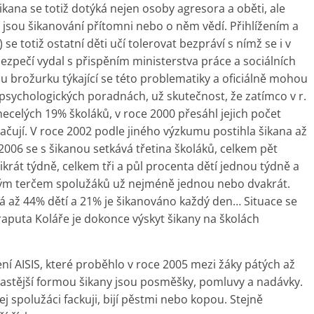
ana se totiž dotýká nejen osoby agresora a oběti, ale
ří jsou šikanování přítomni nebo o něm vědí. Přihlížením a
se totiž ostatní děti učí tolerovat bezpráví s nímž se i v
bezpečí vydal s přispěním ministerstva práce a sociálních
u brožurku týkající se této problematiky a oficiálně mohou
psychologických poradnách, už skutečnost, že zatímco v r.
ecelých 19% školáků, v roce 2000 přesáhl jejich počet
tačují. V roce 2002 podle jiného výzkumu postihla šikana až
2006 se s šikanou setkává třetina školáků, celkem pět
krát týdně, celkem tři a půl procenta dětí jednou týdně a
nným terčem spolužáků už nejméně jednou nebo dvakrát.
vá až 44% dětí a 21% je šikanováno každý den… Situace se
raputa Koláře je dokonce výskyt šikany na školách
í AISIS, které proběhlo v roce 2005 mezi žáky pátých až
jčastější formou šikany jsou posměšky, pomluvy a nadávky.
ej spolužáci fackuji, bijí pěstmi nebo kopou. Stejně