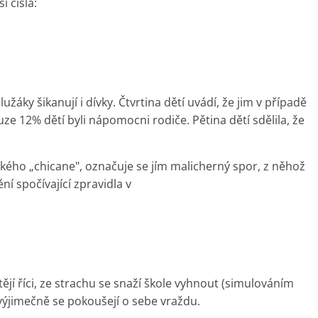
í čísla:
užáky šikanují i dívky. Čtvrtina dětí uvádí, že jim v případě
e 12% dětí byli nápomocni rodiče. Pětina dětí sdělila, že
kého „chicane", označuje se jím malicherný spor, z něhož
í spočívající zpravidla v
ějí říci, ze strachu se snaží škole vyhnout (simulováním
 výjimečně se pokoušejí o sebe vraždu.