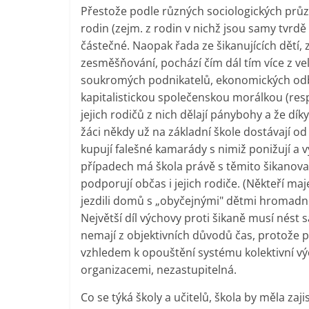
Přestože podle různých sociologických průz
rodin (zejm. z rodin v nichž jsou samy tvrd
částečné. Naopak řada ze šikanujících dětí
zesměšňování, pochází čím dál tím více z ve
soukromých podnikatelů, ekonomických odbor
kapitalistickou společenskou morálkou (respe
jejich rodičů z nich dělají pánybohy a že dí
žáci někdy už na základní škole dostávají od 
kupují falešné kamarády s nimiž ponižují a v
případech má škola právě s těmito šikanovate
podporují občas i jejich rodiče. (Někteří maj
jezdili domů s „obyčejnými" dětmi hromadn
Největší díl výchovy proti šikaně musí nést 
nemají z objektivních důvodů čas, protože pr
vzhledem k opouštění systému kolektivní vý
organizacemi, nezastupitelná.
Co se týká školy a učitelů, škola by měla za