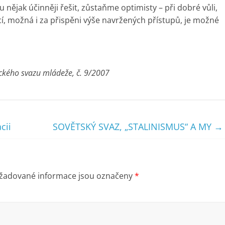
nějak účinněji řešit, zůstaňme optimisty – při dobré vůli,
ucí, možná i za přispěni výše navržených přístupů, je možné
ckého svazu mládeže, č. 9/2007
cii
SOVĚTSKÝ SVAZ, „STALINISMUS“ A MY
→
žadované informace jsou označeny
*