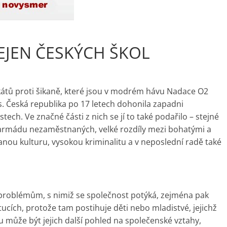
EJEN ČESKÝCH ŠKOL
átů proti šikaně, které jsou v modrém hávu Nadace O2
. Česká republika po 17 letech dohonila zapadni
ch. Ve značné části z nich se jí to také podařilo – stejné
armádu nezaměstnaných, velké rozdíly mezi bohatými a
nou kulturu, vysokou kriminalitu a v neposlední radě také
m problémům, s nimiž se společnost potýká, zejména pak
itucích, protože tam postihuje děti nebo mladistvé, jejichž
 může být jejich další pohled na společenské vztahy,