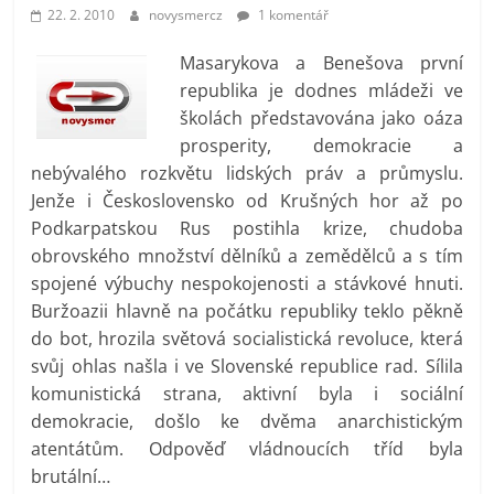
prospívá?
22. 2. 2010
novysmercz
1 komentář
Masarykova a Benešova první
republika je dodnes mládeži ve
školách představována jako oáza
prosperity, demokracie a
nebývalého rozkvětu lidských práv a průmyslu.
Jenže i Československo od Krušných hor až po
Podkarpatskou Rus postihla krize, chudoba
obrovského množství dělníků a zemědělců a s tím
spojené výbuchy nespokojenosti a stávkové hnuti.
Buržoazii hlavně na počátku republiky teklo pěkně
do bot, hrozila světová socialistická revoluce, která
svůj ohlas našla i ve Slovenské republice rad. Sílila
komunistická strana, aktivní byla i sociální
demokracie, došlo ke dvěma anarchistickým
atentátům. Odpověď vládnoucích tříd byla
brutální…