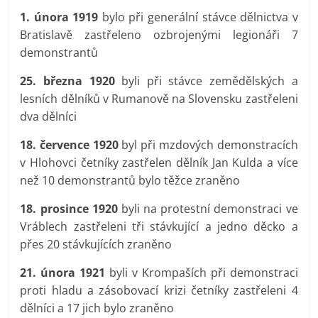
1. února 1919
bylo při generální stávce dělnictva v
Bratislavě zastřeleno ozbrojenými legionáři 7
demonstrantů
25. března 1920
byli při stávce zemědělských a
lesních dělníků v Rumanově na Slovensku zastřeleni
dva dělníci
18. července 1920
byl při mzdových demonstracích
v Hlohovci četníky zastřelen dělník Jan Kulda a více
než 10 demonstrantů bylo těžce zraněno
18. prosince 1920
byli na protestní demonstraci ve
Vráblech zastřeleni tři stávkující a jedno děcko a
přes 20 stávkujících zraněno
21. února 1921
byli v Krompaších při demonstraci
proti hladu a zásobovací krizi četníky zastřeleni 4
dělníci a 17 jich bylo zraněno