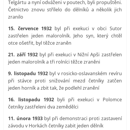
Telgártu a nyní odváženi v poutech, byli propuštěni.
Četnictvo znovu střílelo do dělníků a několik jich
zranilo
15. července 1932
byl při exekuci v obci Sutor
zastřelen jeden malorolník. Jeho syn, který chtěl
otce ošetřit, byl těžce zraněn
21. září 1932
byl při exekuci v Nižní Apši zastřelen
jeden malorolník a tři rolníci těžce zraněni
9. listopadu 1932
byl v rosicko-oslavanském revíru
při stávce proti snižování mezd četníky zatčen
jeden horník a zbit tak, že podlehl zranění
16. listopadu 1932
byli při exekuci v Polomce
četníky zastřeleni dva zemědělci
11. února 1933
byl při demonstraci proti zastavení
závodu v Horkách četníky zabit jeden dělník