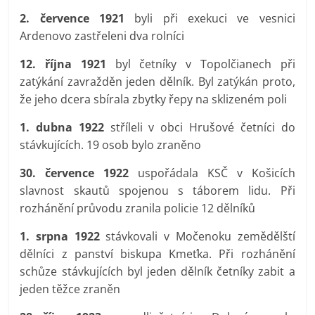
2. července 1921
byli při exekuci ve vesnici
Ardenovo zastřeleni dva rolníci
12. října 1921
byl četníky v Topolčianech při
zatýkání zavražděn jeden dělník. Byl zatýkán proto,
že jeho dcera sbírala zbytky řepy na sklizeném poli
1. dubna 1922
stříleli v obci Hrušové četníci do
stávkujících. 19 osob bylo zraněno
30. července 1922
uspořádala KSČ v Košicích
slavnost skautů spojenou s táborem lidu. Při
rozhánění průvodu zranila policie 12 dělníků
1. srpna 1922
stávkovali v Močenoku zemědělští
dělníci z panství biskupa Kmeťka. Při rozhánění
schůze stávkujících byl jeden dělník četníky zabit a
jeden těžce zraněn