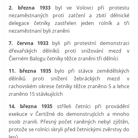
2. března 1933
byl ve Volovci při protestu
nezaměstnaných proti zatčení a zbití dělnické
delegace četníky zastřelen jeden rolník a tři
nezaměstnaní byli zraněni
7. června 1933
byli při protestní demonstraci
dřevařských dělníků proti snižování mezd v
Čierném Balogu četníky těžce zraněni tři dělníci
11. března 1935
bylo při stávce zemědělských
dělníků proti snížení žebráckých mezd v
rachovském okrese četníky těžce zraněno 5 a lehce
zraněno 15 stávkujících
14. března 1935
stříleli četníci při provádění
exekuce v Čertižné do demonstrujících a mnoho
osob zranili. Přesný počet raněných nebyl zjištěn,
protože se rolníci skryli před četnickými zvěrstvy do
lesů