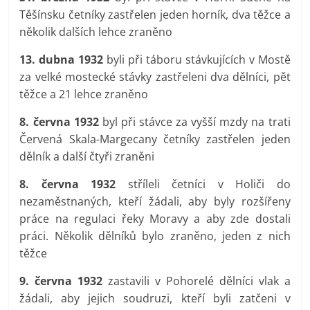
Těšínsku četníky zastřelen jeden horník, dva těžce a
několik dalších lehce zraněno
13. dubna 1932
byli při táboru stávkujících v Mostě
za velké mostecké stávky zastřeleni dva dělníci, pět
těžce a 21 lehce zraněno
8. června 1932
byl při stávce za vyšší mzdy na trati
Červená Skala-Margecany četníky zastřelen jeden
dělník a další čtyři zraněni
8. června 1932
stříleli četníci v Holiči do
nezaměstnaných, kteří žádali, aby byly rozšířeny
práce na regulaci řeky Moravy a aby zde dostali
práci. Několik dělníků bylo zraněno, jeden z nich
těžce
9. června 1932
zastavili v Pohorelé dělníci vlak a
žádali, aby jejich soudruzi, kteří byli zatčeni v