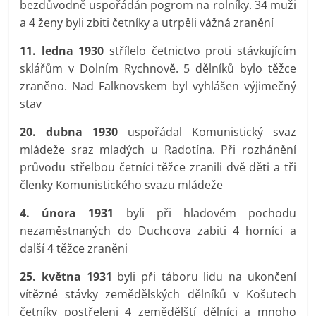
bezdůvodně uspořádán pogrom na rolníky. 34 muži
a 4 ženy byli zbiti četníky a utrpěli vážná zranění
11. ledna 1930
střílelo četnictvo proti stávkujícím
sklářům v Dolním Rychnově. 5 dělníků bylo těžce
zraněno. Nad Falknovskem byl vyhlášen výjimečný
stav
20. dubna 1930
uspořádal Komunistický svaz
mládeže sraz mladých u Radotína. Při rozhánění
průvodu střelbou četníci těžce zranili dvě děti a tři
členky Komunistického svazu mládeže
4. února 1931
byli při hladovém pochodu
nezaměstnaných do Duchcova zabiti 4 horníci a
další 4 těžce zraněni
25. května 1931
byli při táboru lidu na ukončení
vítězné stávky zemědělských dělníků v Košutech
četníky postřeleni 4 zemědělští dělníci a mnoho