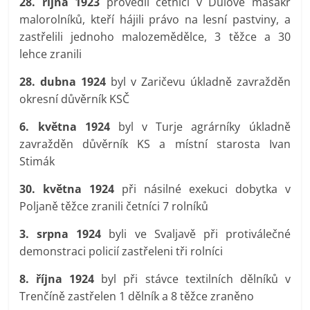
28. října 1923
provedli četníci v Dulové masakr
malorolníků, kteří hájili právo na lesní pastviny, a
zastřelili jednoho malozemědělce, 3 těžce a 30
lehce zranili
28. dubna 1924
byl v Zaričevu úkladně zavražděn
okresní důvěrník KSČ
6. května 1924
byl v Turje agrárníky úkladně
zavražděn důvěrník KS a místní starosta Ivan
Stimák
30. května 1924
při násilné exekuci dobytka v
Poljaně těžce zranili četníci 7 rolníků
3. srpna 1924
byli ve Svaljavě při protiválečné
demonstraci policií zastřeleni tři rolníci
8. října 1924
byl při stávce textilních dělníků v
Trenčíně zastřelen 1 dělník a 8 těžce zraněno