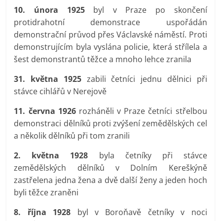
10. února 1925
byl v Praze po skončení
protidrahotní demonstrace uspořádán
demonstrační průvod přes Václavské náměstí. Proti
demonstrujícím byla vyslána policie, která střílela a
šest demonstrantů těžce a mnoho lehce zranila
31. května 1925
zabili četníci jednu dělnici při
stávce cihlářů v Nerejově
11. června 1926
rozháněli v Praze četníci střelbou
demonstraci dělníků proti zvýšení zemědělských cel
a několik dělníků při tom zranili
2. května 1928
byla četníky při stávce
zemědělských dělníků v Dolním Kereškýně
zastřelena jedna žena a dvě další ženy a jeden hoch
byli těžce zraněni
8. října 1928
byl v Boroňavě četníky v noci