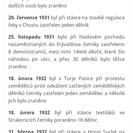
dalších osob bylo zraněno
20. července 1931
byl při stávce na stavbě regulace
řeky v Chustu zastřelen jeden dělník
25. listopadu 1931
bylo při hladovém pochodu
nezaměstnaných do Frývaldova četníky zastřeleno
8 demonstrantů, mezi nimi 14leté děvče, které šlo
náhodou po ulici, a přes 30 dělníků bylo těžce
zraněno
18. února 1932
byl v Turje Pasice při protestu
zemědělců proti odvážení zatčených zemědělských
dělníků četníky zastřelen jeden zemědělec a několik
jich bylo zraněno
18. února 1932
byl při stávce textiláků ve
Strakonicích četníky poraněno 18 dělnic
31. března 1932
byl při stávce v Horní Suché na