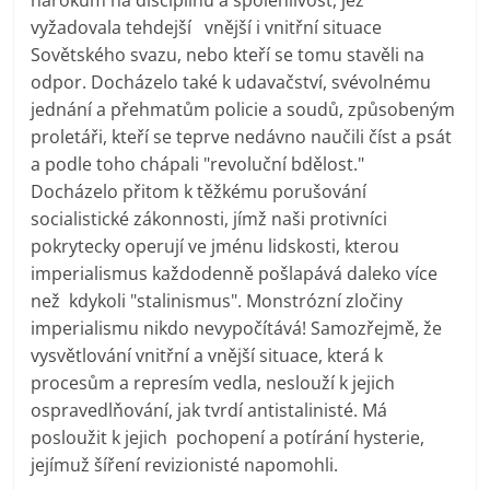
vyžadovala tehdejší vnější i vnitřní situace
Sovětského svazu, nebo kteří se tomu stavěli na
odpor. Docházelo také k udavačství, svévolnému
jednání a přehmatům policie a soudů, způsobeným
proletáři, kteří se teprve nedávno naučili číst a psát
a podle toho chápali "revoluční bdělost."
Docházelo přitom k těžkému porušování
socialistické zákonnosti, jímž naši protivníci
pokrytecky operují ve jménu lidskosti, kterou
imperialismus každodenně pošlapává daleko více
než kdykoli "stalinismus". Monstrózní zločiny
imperialismu nikdo nevypočítává! Samozřejmě, že
vysvětlování vnitřní a vnější situace, která k
procesům a represím vedla, neslouží k jejich
ospravedlňování, jak tvrdí antistalinisté. Má
posloužit k jejich pochopení a potírání hysterie,
jejímuž šíření revizionisté napomohli.