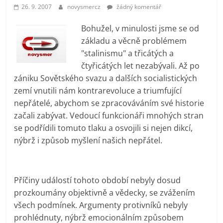
prospívá?
26. 9. 2007
novysmercz
žádný komentář
Bohužel, v minulosti jsme se od
základu a věcně problémem
"stalinismu" a třicátých a
čtyřicátých let nezabývali. Až po
zániku Sovětského svazu a dalších socialistických
zemí vnutili nám kontrarevoluce a triumfující
nepřátelé, abychom se zpracováváním své historie
začali zabývat. Vedoucí funkcionáři mnohých stran
se podřídili tomuto tlaku a osvojili si nejen dikcí,
nýbrž i způsob myšlení našich nepřátel.
Příčiny událostí tohoto období nebyly dosud
prozkoumány objektivně a vědecky, se zvážením
všech podmínek. Argumenty protivníků nebyly
prohlédnuty, nýbrž emocionálním způsobem