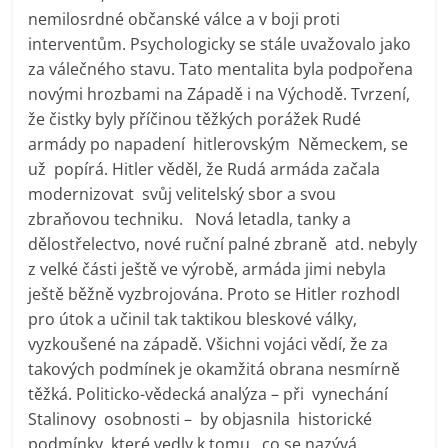
nemilosrdné občanské válce a v boji proti
interventům. Psychologicky se stále uvažovalo jako
za válečného stavu. Tato mentalita byla podpořena
novými hrozbami na Západě i na Východě. Tvrzení,
že čistky byly příčinou těžkých porážek Rudé
armády po napadení hitlerovským Německem, se
už popírá. Hitler věděl, že Rudá armáda začala
modernizovat svůj velitelský sbor a svou
zbraňovou techniku. Nová letadla, tanky a
dělostřelectvo, nové ruční palné zbraně atd. nebyly
z velké části ještě ve výrobě, armáda jimi nebyla
ještě běžně vyzbrojována. Proto se Hitler rozhodl
pro útok a učinil tak taktikou bleskové války,
vyzkoušené na západě. Všichni vojáci vědí, že za
takových podmínek je okamžitá obrana nesmírně
těžká. Politicko-vědecká analýza – při vynechání
Stalinovy osobnosti – by objasnila historické
podmínky, které vedly k tomu, co se nazývá