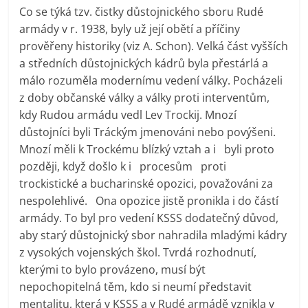
Co se týká tzv. čistky důstojnického sboru Rudé
armády v r. 1938, byly už její obětí a příčiny
prověřeny historiky (viz A. Schon). Velká část vyšších
a středních důstojnických kádrů byla přestárlá a
málo rozuměla modernímu vedení války. Pocházeli
z doby občanské války a války proti interventům,
kdy Rudou armádu vedl Lev Trockij. Mnozí
důstojníci byli Tráckým jmenováni nebo povýšeni.
Mnozí měli k Trockému blízký vztah a i byli proto
později, když došlo k i procesům proti
trockistické a bucharinské opozici, považováni za
nespolehlivé. Ona opozice jistě pronikla i do částí
armády. To byl pro vedení KSSS dodatečný důvod,
aby starý důstojnický sbor nahradila mladými kádry
z vysokých vojenských škol. Tvrdá rozhodnutí,
kterými to bylo provázeno, musí být
nepochopitelná těm, kdo si neumí představit
mentalitu, která v KSSS a v Rudé armádě vznikla v