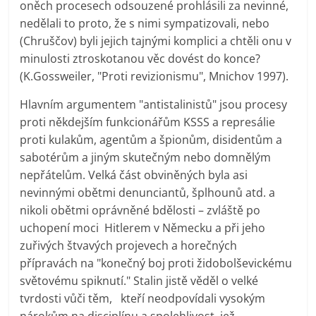
oněch procesech odsouzené prohlásili za nevinné,
nedělali to proto, že s nimi sympatizovali, nebo
(Chruščov) byli jejich tajnými komplici a chtěli onu v
minulosti ztroskotanou věc dovést do konce?
(K.Gossweiler, "Proti revizionismu", Mnichov 1997).
Hlavním argumentem "antistalinistů" jsou procesy
proti někdejším funkcionářům KSSS a represálie
proti kulakům, agentům a špionům, disidentům a
sabotérům a jiným skutečným nebo domnělým
nepřátelům. Velká část obviněných byla asi
nevinnými obětmi denunciantů, šplhounů atd. a
nikoli obětmi oprávněné bdělosti – zvláště po
uchopení moci Hitlerem v Německu a při jeho
zuřivých štvavých projevech a horečných
přípravách na "konečný boj proti židobolševickému
světovému spiknutí." Stalin jistě věděl o velké
tvrdosti vůči těm, kteří neodpovídali vysokým
nárokům na disciplínu a spolehlivost, jež