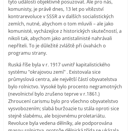
tyto události objektivně posuzovat. Ale pro nás,
komunisty, je právě dnes, 13 let po vítězství
kontrarevoluce v SSSR a v dalších socialistických
zemích, nutné, abychom o tom mluvili – ale jako
komunisté, vycházejíce z historických skutečností, a
nikoli tak, abychom jako antistalinisté nahrávali
nepříteli. To je důležité zvláště při úvahách o
programu strany.
Ruská říše byla v r. 1917 uvnitř kapitalistického
systému "okrajovou zemí" . Existovala sice
průmyslová centra, ale největší částí obyvatelstva
bylo rolnictvo. Vysoké bylo procento negramotných
(nevolnictví bylo zrušeno teprve v r.1861.)
Zhroucení carismu bylo pro všechno obyvatelstvo
vysvobozením; slabá buržoazie tu stála oproti sice
stejně slabému, ale bojovnému proletariátu.
Revoluce byla vedena dělníky, ale podporována
masou rolnictva, protože dělnická třída se ukázala