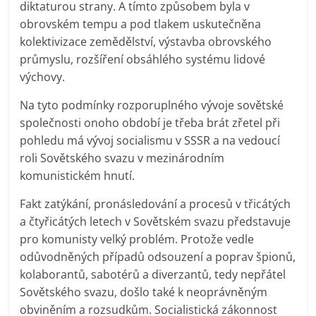
diktaturou strany. A tímto způsobem byla v
obrovském tempu a pod tlakem uskutečněna
kolektivizace zemědělství, výstavba obrovského
průmyslu, rozšíření obsáhlého systému lidové
výchovy.
Na tyto podmínky rozporuplného vývoje sovětské
společnosti onoho období je třeba brát zřetel při
pohledu má vývoj socialismu v SSSR a na vedoucí
roli Sovětského svazu v mezinárodním
komunistickém hnutí.
Fakt zatýkání, pronásledování a procesů v třicátých
a čtyřicátých letech v Sovětském svazu představuje
pro komunisty velký problém. Protože vedle
odůvodněných případů odsouzení a poprav špionů,
kolaborantů, sabotérů a diverzantů, tedy nepřátel
Sovětského svazu, došlo také k neoprávněným
obviněním a rozsudkům. Socialistická zákonnost