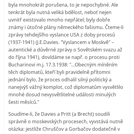
byla mnohokrát porušena, to je nepochybné. Ale
tenkrát byla nutná veliká bdělost, neboť nejen
uvnitř existovalo mnoho nepřátel; byly dobře
známy i útočné plány německého fašismu. Čteme-li
zprávy tehdejšího vyslance USA z doby procesů
(1937-1941) (J.E.Davies. "Vyslancem v Moskvě" –
autentické a důvěrné zprávy o Sovětském svazu až
do října 1941), dovídáme se např. o procesu proti
Bucharinovi m.j. 17.3.1938: "…Obecným míněním
těch diplomatů, kteří byli pravidelně přítomni
jednání bylo, že proces odhalil silný politický a
nanejvýš vážný komplot, což diplomatům vysvětlilo
mnohé dosud nevysvětlitelné události minulých
šesti měsíců."
Soudíme-li, že Davies a Pritt (a Brecht) soudili
správně o moskevských procesech, vyvstává nutně
otázka: jestliže Chruščov a Gorbačov dodatečně v