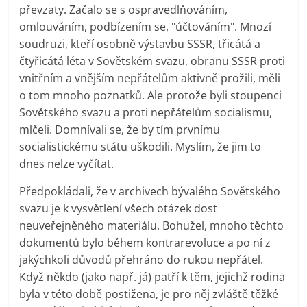
převzaty. Začalo se s ospravedlňováním,
omlouváním, podbízením se, "účtováním". Mnozí
soudruzi, kteří osobně výstavbu SSSR, třicátá a
čtyřicátá léta v Sovětském svazu, obranu SSSR proti
vnitřním a vnějším nepřátelům aktivně prožili, měli
o tom mnoho poznatků. Ale protože byli stoupenci
Sovětského svazu a proti nepřátelům socialismu,
mlčeli. Domnívali se, že by tím prvnímu
socialistickému státu uškodili. Myslím, že jim to
dnes nelze vyčítat.
Předpokládali, že v archivech bývalého Sovětského
svazu je k vysvětlení všech otázek dost
neuveřejněného materiálu. Bohužel, mnoho těchto
dokumentů bylo během kontrarevoluce a po ní z
jakýchkoli důvodů přehráno do rukou nepřátel.
Když někdo (jako např. já) patří k těm, jejichž rodina
byla v této době postižena, je pro něj zvláště těžké