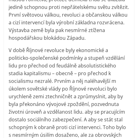
jedině schopnou proti nepřátelskému světu zvítězit.
První světovou válkou, revoluci a občanskou válkou
a cizí intervencí byla výrobní základna rozvrácena.
Výstavba země byla pak nesmírné ztížena
hospodářskou blokádou Západu.
V době Říjnové revoluce byly ekonomické a
politicko-společenské podmínky a stupeň vzdělání
lidu pro přechod od feudálně absolutistického
stadia kapitalismu – obecně – pro přechod k
socialismu nezralé. Prvním a něj naléhavější m
úkolem sovětské vlády po Říjnové revoluci bylo
urychleně zemi ztechničnět a zprůmyslnit, aby by
byla překonáno vývojové zpoždění, pozvednuta
životni úroveň a vzdělanost lidu. aby se pracujícím
dostalo sociálního zabezpečení. A aby se stát stal
schopným k obraně proti cizí intervenci. Toho bylo
s nesmírným úsilím dosaženo, ale za obrovských