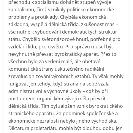
přechodu k socialismu dohánět stupeň vývoje
kapitalismu, čímž vznikaly politicko ekonomické
problémy a protiklady. Chyběla ekonomická
základna, vyspělá dělnická třída, zkušenost mas –
vše nutné k vybudování demokratických struktur
státu. Chybělo světonázorové hnutí, potřebné pro
vzdělání lidu, pro osvětu. Pro správu musel být
nevyhnutně převzat byrokratický aparát. Přes to
všechno bylo za vedení malé, ale obětavé
komunistické strany uskutečněno radikální
zrevolucionizování výrobních vztahů. Ty však mohly
fungovat jen tehdy, když strana na sebe vzala
administrativní a výchovné úkoly – což by při
postupném, organickém vývoji měla převzít
dělnická třída. Tím byl založen vznik byrokratického
stranického aparátu. Za podmínek společenské a
ekonomické nezralosti nebylo jiného východiska.
Diktatura proletariátu mohla být dlouhou dobu jen