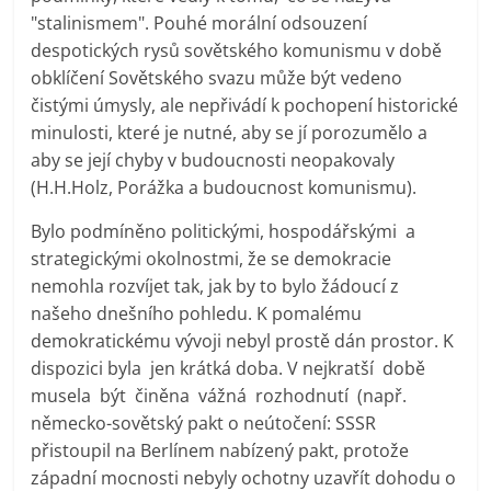
"stalinismem". Pouhé morální odsouzení
despotických rysů sovětského komunismu v době
obklíčení Sovětského svazu může být vedeno
čistými úmysly, ale nepřivádí k pochopení historické
minulosti, které je nutné, aby se jí porozumělo a
aby se její chyby v budoucnosti neopakovaly
(H.H.Holz, Porážka a budoucnost komunismu).
Bylo podmíněno politickými, hospodářskými a
strategickými okolnostmi, že se demokracie
nemohla rozvíjet tak, jak by to bylo žádoucí z
našeho dnešního pohledu. K pomalému
demokratickému vývoji nebyl prostě dán prostor. K
dispozici byla jen krátká doba. V nejkratší době
musela být činěna vážná rozhodnutí (např.
německo-sovětský pakt o neútočení: SSSR
přistoupil na Berlínem nabízený pakt, protože
západní mocnosti nebyly ochotny uzavřít dohodu o