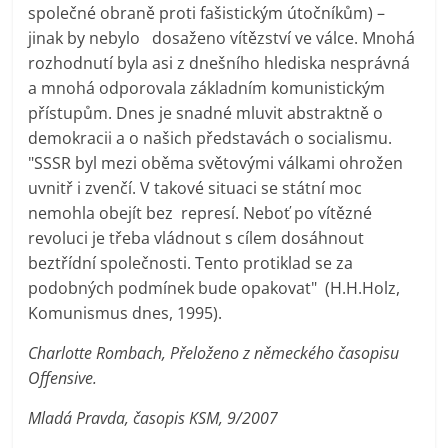
společné obraně proti fašistickým útočníkům) –
jinak by nebylo dosaženo vítězství ve válce. Mnohá
rozhodnutí byla asi z dnešního hlediska nesprávná
a mnohá odporovala základním komunistickým
přístupům. Dnes je snadné mluvit abstraktně o
demokracii a o našich představách o socialismu.
"SSSR byl mezi oběma světovými válkami ohrožen
uvnitř i zvenčí. V takové situaci se státní moc
nemohla obejít bez represí. Neboť po vítězné
revoluci je třeba vládnout s cílem dosáhnout
beztřídní společnosti. Tento protiklad se za
podobných podmínek bude opakovat" (H.H.Holz,
Komunismus dnes, 1995).
Charlotte Rombach, Přeloženo z německého časopisu
Offensive.
Mladá Pravda, časopis KSM, 9/2007