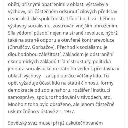
obětí, přísnými opatřeními v oblasti výstavby a
výchovy, při částečném odsunutí cílových představ
o socialistické společnosti. Třídní boj trvá i během
výstavby socialismu, zostřován vnějším ohrožením.
Síla vědomí působí nejen na straně revoluce, nýbrž
také na straně odporu a otevřené kontrarevoluce
(Chruščov, Gorbačov). Přechod k socialismu je
dlouhodobou záležitostí. Základem je odstranění
ekonomických základů třídní struktury, politická
jednota socialistického státního vedení, přestavba v
oblasti výchovy – za spolupráce většiny lidu. To
opět vyžaduje účast lidu na státní činnosti, formy
demokracie od zdola nahoru, rozšíření instituci
samosprávy, spolurozhodování v závodech, atd.
Mnoho z toho bylo obsaženo, ale jenom částečně
uskutečněno v ústavě z r. 1937.
Sovětský svaz musel při již uskutečňovaném