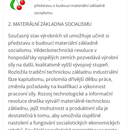
prospívá?
představu o budoucí materiální základně
socialismu.
2. MATERIÁLNÍ ZÁKLADNA SOCIALISMU
Současný stav výrobních sil umožňuje učinit si
představu o budoucí materiální základně
socialismu. Vědeckotechnická revoluce v
hospodářsky vyspělých zemích pozvedává výrobní
síly na další, kvalitativně vyšší vývojový stupeň.
Rozložila tradiční technickou základnu industriální
fáze kapitalismu, prolomila dřívější dělbu práce,
změnila požadavky na kvalifikaci a výkonnost
pracovní síly. Rozvoj technologické a informační
revoluce dneška vytváří materiálně-technickou
základnu, jejíž mohutnost a produktivní síla je
dostatečná k tomu, aby umožnila úspěšné
nastolení a fungování socialistických ekonomických
vztahů. Součástí socialistické perspektivy se proto