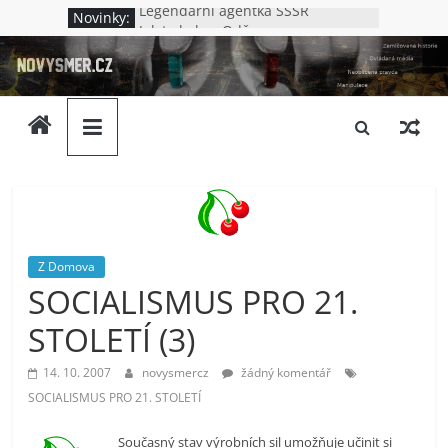
Přeskočit
Legendární agentka SSSR
Novinky:
na
Jak to bylo v Oděse
novysmer.cz
Nová Chatyň – jak to bylo s
obsah
masakrem v Oděse
Lenin – německý špión?
Zamlčovaná
Kdo vraždil v Kupjansku
historie,
neoblíbená
pravda,
ovládaná
média.
Neslušnost
Z Domova
a
SOCIALISMUS PRO 21.
upadající
morálka.
STOLETÍ (3)
Ptáme
se
14. 10. 2007
novysmercz
žádný komentář
komu
SOCIALISMUS PRO 21. STOLETÍ
to
vlastně
Současný stav výrobních sil umožňuje učinit si