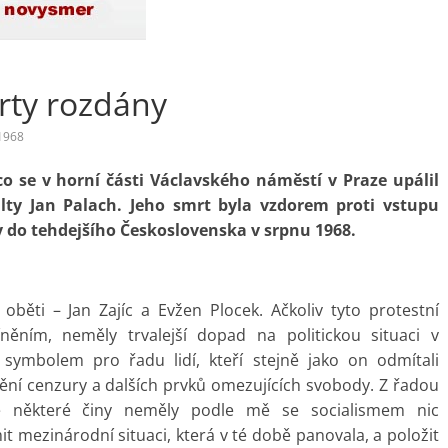
arty rozdány
1968
co se v horní části Václavského náměstí v Praze upálil
ulty Jan Palach. Jeho smrt byla vzdorem proti vstupu
 do tehdejšího Československa v srpnu 1968.
oběti – Jan Zajíc a Evžen Plocek. Ačkoliv tyto protestní
ěním, neměly trvalejší dopad na politickou situaci v
 symbolem pro řadu lidí, kteří stejně jako on odmítali
ění cenzury a dalších prvků omezujících svobody. Z řadou
e některé činy neměly podle mě se socialismem nic
 mezinárodní situaci, která v té době panovala, a položit