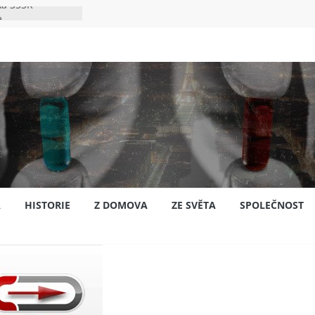
ka SSSR
e
to bylo s
e
pión?
jansku
A
HISTORIE
Z DOMOVA
ZE SVĚTA
SPOLEČNOST