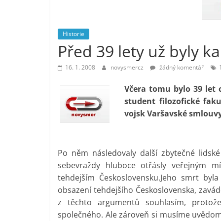
vlastně
prospívá?
Historie
Před 39 lety už byly k
16. 1. 2008
novysmercz
žádný komentář
Včera tomu bylo 39 let 
student filozofické fak
vojsk Varšavské smlouvy
Po něm následovaly další zbytečné lidské 
sebevraždy hluboce otřásly veřejným mín
tehdejším Československu.Jeho smrt byla
obsazení tehdejšího Československa, zavád
z těchto argumentů souhlasím, protož
společného. Ale zároveň si musíme uvědomit