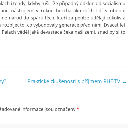
alach i tehdy, kdyby tušil, že případný odklon od socialismu
tane nástrojem v rukou bezcharakterních lidí v období
hne národ do spárů těch, kteří za peníze udělají cokoliv a
rozbíjet to, co vybudovaly generace před nimi. Dvacet let
 Palach věděl jaká devastace čeká naši zemi, snad by si to
ny?
Praktické zkušenosti s příjmem RHF TV
→
žadované informace jsou označeny
*