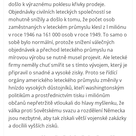
došlo k výraznému poklesu křivky prodeje.
Objednávky civilních leteckých společností se
mohutně snížily a došlo k tomu, že počet osob
zaměstnaných v leteckém průmyslu klesl z l miliónu
v roce 1946 na 161 000 osob v roce 1949. To samo o
sobě bylo normální, protože snížení válečných
objednávek a přechod leteckého průmyslu na
mírovou výrobu se nutně musel projevit. Ale letecké
firmy neměly chuť smířit se s tímto vývojem, který je
připravil o snadné a vysoké zisky. Proto se řídící
orgány amerického leteckého průmyslu změnily v
hnízdo vysokých důstojníků, kteří washingtonským
politikům a prostřednictvím tisku i miliónům
občanů nepřetržitě vtloukali do hlavy myšlenku, že
válka proti Sovětskému svazu a rozdělení Německa
jsou nezbytné, aby tak získali větší vojenské zakázky
a docílili vyšších zisků.