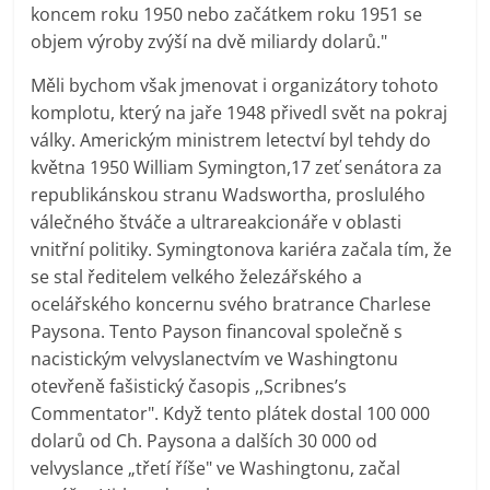
koncem roku 1950 nebo začátkem roku 1951 se
objem výroby zvýší na dvě miliardy dolarů."
Měli bychom však jmenovat i organizátory tohoto
komplotu, který na jaře 1948 přivedl svět na pokraj
války. Americkým ministrem letectví byl tehdy do
května 1950 William Symington,17 zeť senátora za
republikánskou stranu Wadswortha, proslulého
válečného štváče a ultrareakcionáře v oblasti
vnitřní politiky. Symingtonova kariéra začala tím, že
se stal ředitelem velkého železářského a
ocelářského koncernu svého bratrance Charlese
Paysona. Tento Payson financoval společně s
nacistickým velvyslanectvím ve Washingtonu
otevřeně fašistický časopis ,,Scribnes’s
Commentator". Když tento plátek dostal 100 000
dolarů od Ch. Paysona a dalších 30 000 od
velvyslance „třetí říše" ve Washingtonu, začal