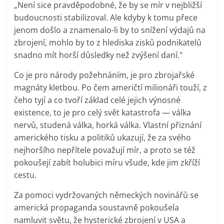
„Není sice pravděpodobné, že by se mír v nejbližší
budoucnosti stabilizoval. Ale kdyby k tomu přece
jenom došlo a znamenalo-li by to snížení výdajů na
zbrojení, mohlo by to z hlediska zisků podnikatelů
snadno mít horší důsledky než zvýšení daní."
Co je pro národy požehnáním, je pro zbrojařské
magnáty kletbou. Po čem američtí milionáři touží, z
čeho tyjí a co tvoří základ celé jejich výnosné
existence, to je pro celý svět katastrofa — válka
nervů, studená válka, horká válka. Vlastní přiznání
amerického tisku a politiků ukazují, že za svého
nejhoršího nepřítele považují mír, a proto se též
pokoušejí zabít holubici míru všude, kde jim zkříží
cestu.
Za pomoci vydržovaných německých novinářů se
americká propaganda soustavně pokoušela
namluvit světu, že hysterické zbrojení v USA a