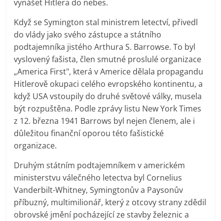
vynášet Hitlera do nebes.
Když se Symington stal ministrem letectví, přivedl
do vlády jako svého zástupce a státního
podtajemníka jistého Arthura S. Barrowse. To byl
vyslovený fašista, člen smutné proslulé organizace
„America First", která v Americe dělala propagandu
Hitlerově okupaci celého evropského kontinentu, a
když USA vstoupily do druhé světové války, musela
být rozpuštěna. Podle zprávy listu New York Times
z 12. března 1941 Barrows byl nejen členem, ale i
důležitou finanční oporou této fašistické
organizace.
Druhým státním podtajemníkem v americkém
ministerstvu válečného letectva byl Cornelius
Vanderbilt-Whitney, Symingtonův a Paysonův
příbuzný, multimilionář, který z otcovy strany zdědil
obrovské jmění pocházející ze stavby železnic a