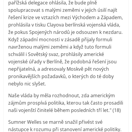
pařížská delegace ohlásila, že bude plně
spolupracovat s malými zeměmi v jejich úsilí najít
řešení krize ve vztazích mezi Východem a Západem,
prohlásila v tisku Clayova berlínská vojenská vláda,
že pokus Spojených národů je odsouzen k nezdaru.
Když západní mocnosti v zásadě přijaly formuli
navrženou malými zeměmi a když tuto formuli
schválil i Sovětský svaz, prohlásily americké
vojenské úřady v Berlíně, že podobná řešení jsou
nepřijatelná, a adresovaly Moskvě pět nových
pronikavějších požadavků, o kterých do té doby
nebylo nic slyšet.
Naše vláda by měla rozhodnout, zda americkým
zájmům prospívá politika, kterou tak často prosadili
naši vojenští činitelé během posledních tří let." (18)
Sumner Welles se marně snažil přivést své
nástupce k rozumu při stanovení americké politiky.