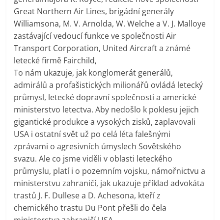
Great Northern Air Lines, brigádní generály
Williamsona, M. V. Arnolda, W. Welche a V. J. Malloye
zastávající vedoucí funkce ve společnosti Air
Transport Corporation, United Aircraft a známé
letecké firmě Fairchild,
To nám ukazuje, jak konglomerát generálů,
admirálů a profašistických milionářů ovládá letecký
průmysl, letecké dopravní společnosti a americké
ministerstvo letectva. Aby nedošlo k poklesu jejich
gigantické produkce a vysokých zisků, zaplavovali
USA i ostatní svět už po celá léta falešnými
zprávami o agresivních úmyslech Sovětského
svazu. Ale co jsme viděli v oblasti leteckého
průmyslu, platí i o pozemním vojsku, námořnictvu a
ministerstvu zahraničí, jak ukazuje příklad advokáta
trastů J. F. Dullese a D. Achesona, kteří z
chemického trastu Du Pont přešli do čela
ministerstva zahraničí USA.