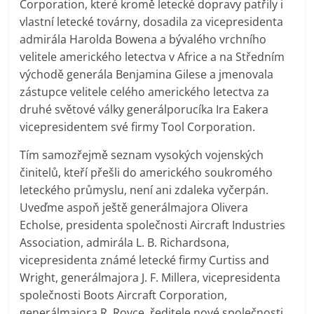
Corporation, které kromě letecké dopravy patřily i
vlastní letecké továrny, dosadila za vicepresidenta
admirála Harolda Bowena a bývalého vrchního
velitele amerického letectva v Africe a na Středním
východě generála Benjamina Gilese a jmenovala
zástupce velitele celého amerického letectva za
druhé světové války generálporucíka Ira Eakera
vicepresidentem své firmy Tool Corporation.
Tím samozřejmě seznam vysokých vojenských
činitelů, kteří přešli do amerického soukromého
leteckého průmyslu, není ani zdaleka vyčerpán.
Uveďme aspoň ještě generálmajora Olivera
Echolse, presidenta společnosti Aircraft Industries
Association, admirála L. B. Richardsona,
vicepresidenta známé letecké firmy Curtiss and
Wright, generálmajora J. F. Millera, vicepresidenta
společnosti Boots Aircraft Corporation,
generálmajora R. Royce, ředitele nové společnosti