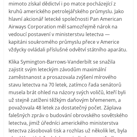
mimoto získal dědictví i po matce pocházející z
kruhů amerického petrolejářského průmyslu. Jako
hlavní akcionář letecké společnosti Pan American
Airways Corporation měl samozřejmě nárok na
vedoucí postavení v ministerstvu letectva —
kapitáni soukromého průmyslu přece v Americe
vždycky ovládali příslušné odvětví státního aparátu.
Klika Symington-Barrows-Vanderbilt se snažila
zajistit svým leteckým závodům maximální
zaměstnanost a prosazovala zvýšení mírového
stavu letectva na 70 letek, zatímco řada senátorů
musela brát ohled na názory svých voličů, kteří byli
už stejně zatíženi těžkým daňovým břemenem, a
považovala 48 letek za dostatečný počet. Záplava
falešných zpráv o budování obrovského sovětského
letectva, jimiž úředníci amerického ministerstva
letectva zásobovali tisk a rozhlas už několik let, byla