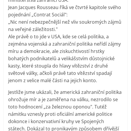
Jean Jacques Rousseau říká ve čtvrté kapitole svého
pojednání „Contrat Sociál":
„Nic není nebezpečnější než vliv soukromých zájmů
na veřejné záležitosti."
Ale právě o to jde v USA, kde se celá politika, a
zejména vojenská a zahraniční politika neřídí zájmy
míru a demokracie, ale ziskuchtivostí hrstky
bohatých podnikatelů a velikášstvím důstojnické
kasty, které stoupla do hlavy vítězství z druhé
světové války, ačkoli právě tato vítězství spadají
jenom z velice malé části na jejich konto.
Jestliže jsme ukázali, že americká zahraniční politika
ohrožuje mír a je zaměřena na válku, nezrodilo se
toto hodnocení „za železnou oponou". Tutéž
námitku vznesly proti oficiální americké politice
dokonce i konzervativní kruhy ve Spojených
státech. Dokázal to pronikavým způsobem dřívější