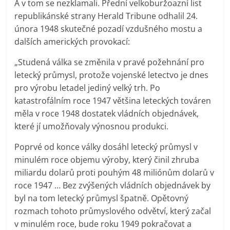
A v tom se nezklamali. Přední velkoburžoazní list
republikánské strany Herald Tribune odhalil 24.
února 1948 skutečné pozadí vzdušného mostu a
dalších amerických provokací:
„Studená válka se změnila v pravé požehnání pro
letecký průmysl, protože vojenské letectvo je dnes
pro výrobu letadel jediný velký trh. Po
katastrofálním roce 1947 většina leteckých továren
měla v roce 1948 dostatek vládních objednávek,
které jí umožňovaly výnosnou produkci.
Poprvé od konce války dosáhl letecký průmysl v
minulém roce objemu výroby, který činil zhruba
miliardu dolarů proti pouhým 48 miliónům dolarů v
roce 1947 … Bez zvýšených vládních objednávek by
byl na tom letecký průmysl špatně. Opětovný
rozmach tohoto průmyslového odvětví, který začal
v minulém roce, bude roku 1949 pokračovat a