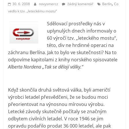
,
prospívá?
30. 6. 2008
novysmercz
žádný komentář
Berlín
Co
vedlo k tzv. „leteckému mostu“
Sdělovací prostředky nás v
uplynulých dnech informovaly o
60 výročí tzv. „leteckého mostu“,
této, div ne hrdinné operaci na
záchranu Berlína. Jak to bylo ve skutečnosti? Na to
odpovíme kapitolami z knihy norského spisovatele
Alberta Nordena „Tak se dělají války.“
Když skončila druhá světová válka, byli američtí
výrobci letadel přesvědčeni, že se budou moci
přeorientovat na výnosnou mírovou výrobu.
Letecké závody skutečně počítaly se značným
odbytem civilních letadel. V roce 1946 se jim
opravdu podařilo prodat 36 000 letadel, ale pak