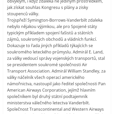
obvyklým, i když zdaleka ne jediným prostředkem,
jak získat souhlas Kongresu s plány a zisky
stoupenců války.
Trojspřeží Symington-Borrows-Vanderbilt zdaleka
nebylo nějakou výjimkou, ale pro Spojené státy
typickým příkladem spojení fašistů a státních
zájmů, soukromých obchodů a vládních funkcí.
Dokazuje to řada jiných příkladů týkajících se
soukromého leteckého průmyslu. Admirál E. Land,
za války vedoucí správy vojenských transportů, stal
se presidentem soukromé společnosti Air
Transport Association. Admirál William Standley, za
války náčelník všech operací amerického
námořnictva, nastoupil jako ředitel společnosti Pan
American Airways Corporation, jejímž hlavním
společníkem byl druhý státní podtajemník
ministerstva válečného letectva Vanderbilt.
Společnost Transcontinental and Western Airways