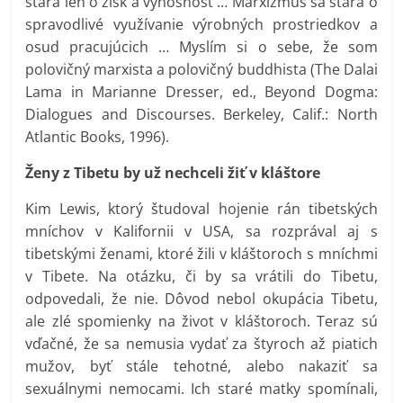
stará len o zisk a výnosnosť … Marxizmus sa stará o
spravodlivé využívanie výrobných prostriedkov a
osud pracujúcich … Myslím si o sebe, že som
polovičný marxista a polovičný buddhista (The Dalai
Lama in Marianne Dresser, ed., Beyond Dogma:
Dialogues and Discourses. Berkeley, Calif.: North
Atlantic Books, 1996).
Ženy z Tibetu by už nechceli žiť v kláštore
Kim Lewis, ktorý študoval hojenie rán tibetských
mníchov v Kalifornii v USA, sa rozprával aj s
tibetskými ženami, ktoré žili v kláštoroch s mníchmi
v Tibete. Na otázku, či by sa vrátili do Tibetu,
odpovedali, že nie. Dôvod nebol okupácia Tibetu,
ale zlé spomienky na život v kláštoroch. Teraz sú
vďačné, že sa nemusia vydať za štyroch až piatich
mužov, byť stále tehotné, alebo nakaziť sa
sexuálnymi nemocami. Ich staré matky spomínali,