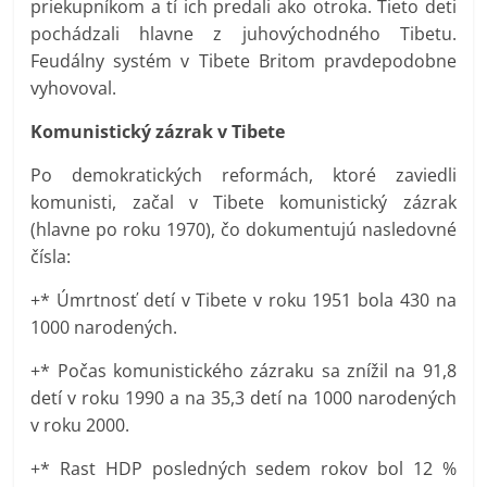
priekupníkom a tí ich predali ako otroka. Tieto deti
pochádzali hlavne z juhovýchodného Tibetu.
Feudálny systém v Tibete Britom pravdepodobne
vyhovoval.
Komunistický zázrak v Tibete
Po demokratických reformách, ktoré zaviedli
komunisti, začal v Tibete komunistický zázrak
(hlavne po roku 1970), čo dokumentujú nasledovné
čísla:
+* Úmrtnosť detí v Tibete v roku 1951 bola 430 na
1000 narodených.
+* Počas komunistického zázraku sa znížil na 91,8
detí v roku 1990 a na 35,3 detí na 1000 narodených
v roku 2000.
+* Rast HDP posledných sedem rokov bol 12 %