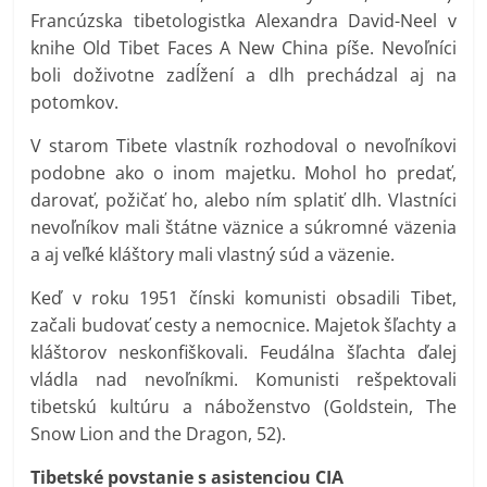
Francúzska tibetologistka Alexandra David-Neel v
knihe Old Tibet Faces A New China píše. Nevoľníci
boli doživotne zadĺžení a dlh prechádzal aj na
potomkov.
V starom Tibete vlastník rozhodoval o nevoľníkovi
podobne ako o inom majetku. Mohol ho predať,
darovať, požičať ho, alebo ním splatiť dlh. Vlastníci
nevoľníkov mali štátne väznice a súkromné väzenia
a aj veľké kláštory mali vlastný súd a väzenie.
Keď v roku 1951 čínski komunisti obsadili Tibet,
začali budovať cesty a nemocnice. Majetok šľachty a
kláštorov neskonfiškovali. Feudálna šľachta ďalej
vládla nad nevoľníkmi. Komunisti rešpektovali
tibetskú kultúru a náboženstvo (Goldstein, The
Snow Lion and the Dragon, 52).
Tibetské povstanie s asistenciou CIA