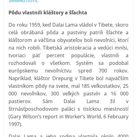
384840.html
.
Pôdu vlastnili kláštory a šľachta
Do roku 1959, keď Dalai Lama vládol v Tibete, skoro
celá obrábaná pôda a pastviny patrili šľachte a
kláštorom a väčšina obyvateľov boli nevoľníci, ktorí
na nich robili. Tibetská aristokracia a vedúci mnísi,
tvoriaci päť percent populácie, vlastnili a
rozhodovali o všetkom. Systém sa podobal
európskemu nevoľníctvu spred 700 rokov.
Napríklad, kláštor Drepung v Tibete bol najväčším
vlastníkom pôdy na svete, mal 185 veľkostatkov, 25
000 nevoľníkov, 300 veľkých pastvín a 16 000
pastierov. Sám Dalai Lama žil v
štrnásťposchodovom paláci s tisíckou miestností
(Gary Wilson’s report in Worker’s World, 6 February
1997).
Dalai Lama a jeho rodina vlastnila okolo 4000