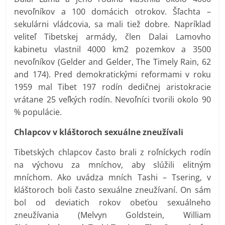
nevoľníkov a 100 domácich otrokov. Šľachta –
sekulárni vládcovia, sa mali tiež dobre. Napríklad
veliteľ Tibetskej armády, člen Dalai Lamovho
kabinetu vlastnil 4000 km2 pozemkov a 3500
nevoľníkov (Gelder and Gelder, The Timely Rain, 62
and 174). Pred demokratickými reformami v roku
1959 mal Tibet 197 rodín dedičnej aristokracie
vrátane 25 veľkých rodín. Nevoľníci tvorili okolo 90
% populácie.
Chlapcov v kláštoroch sexuálne zneužívali
Tibetských chlapcov často brali z roľníckych rodín
na výchovu za mníchov, aby slúžili elitným
mníchom. Ako uvádza mních Tashi – Tsering, v
kláštoroch boli často sexuálne zneužívaní. On sám
bol od deviatich rokov obeťou sexuálneho
zneužívania (Melvyn Goldstein, William