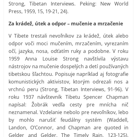
Strong, Tibetan Interviews. Peking: New World
Press, 1959, 15, 19-21, 24).
Za krádež, útek a odpor – mučenie a mrzačenie
V Tibete trestali nevoľníkov za krádež, útek alebo
odpor voči moci mučením, mrzačením, vyrezaním
očí, jazyka, nosa, odťatím ruky a podobne. V roku
1959 Anna Louise Strong navštívila výstavu
nástrojov na mučenie dospelých a detí používaných
tibetskou šľachtou. Popisuje napríklad aj fotografie
komunistických aktivistov, ktorým odrezali nos a
vrchnú peru (Strong, Tibetan Interviews, 91-96). V
roku 1937 návštevník Tibetu Spencer Chapman
napísal: Žobrák vedľa cesty pre mnícha nič
neznamenal. Vzdelanie nebolo pre nevoľníkov, lebo
by mohlo narušiť feudálny systém (Waddell,
Landon, O’Connor, and Chapman are quoted in
Gelder and Gelder, The Timely Rain, 123-125).