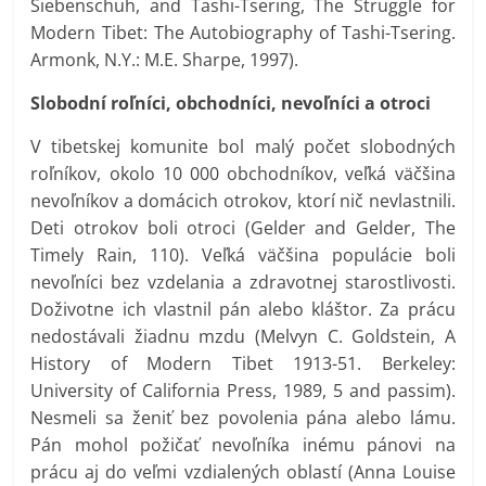
Siebenschuh, and Tashi-Tsering, The Struggle for
Modern Tibet: The Autobiography of Tashi-Tsering.
Armonk, N.Y.: M.E. Sharpe, 1997).
Slobodní roľníci, obchodníci, nevoľníci a otroci
V tibetskej komunite bol malý počet slobodných
roľníkov, okolo 10 000 obchodníkov, veľká väčšina
nevoľníkov a domácich otrokov, ktorí nič nevlastnili.
Deti otrokov boli otroci (Gelder and Gelder, The
Timely Rain, 110). Veľká väčšina populácie boli
nevoľníci bez vzdelania a zdravotnej starostlivosti.
Doživotne ich vlastnil pán alebo kláštor. Za prácu
nedostávali žiadnu mzdu (Melvyn C. Goldstein, A
History of Modern Tibet 1913-51. Berkeley:
University of California Press, 1989, 5 and passim).
Nesmeli sa ženiť bez povolenia pána alebo lámu.
Pán mohol požičať nevoľníka inému pánovi na
prácu aj do veľmi vzdialených oblastí (Anna Louise