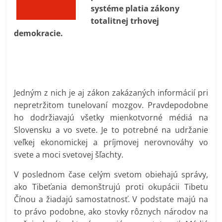
prospívá?
systéme platia zákony
totalitnej trhovej
demokracie.
Jedným z nich je aj zákon zakázaných informácií pri
nepretržitom tunelovaní mozgov. Pravdepodobne
ho dodržiavajú všetky mienkotvorné médiá na
Slovensku a vo svete. Je to potrebné na udržanie
veľkej ekonomickej a príjmovej nerovnováhy vo
svete a moci svetovej šľachty.
V poslednom čase celým svetom obiehajú správy,
ako Tibeťania demonštrujú proti okupácii Tibetu
Čínou a žiadajú samostatnosť. V podstate majú na
to právo podobne, ako stovky rôznych národov na