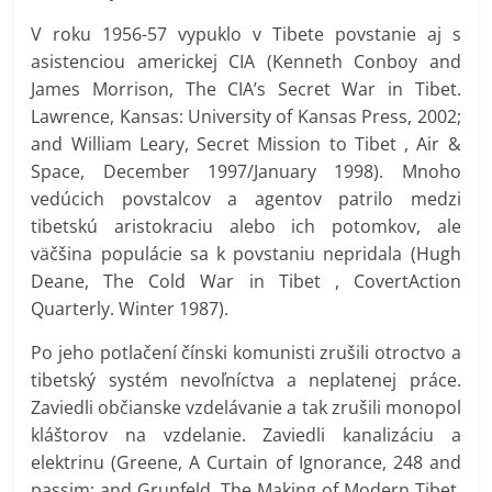
V roku 1956-57 vypuklo v Tibete povstanie aj s
asistenciou americkej CIA (Kenneth Conboy and
James Morrison, The CIA’s Secret War in Tibet.
Lawrence, Kansas: University of Kansas Press, 2002;
and William Leary, Secret Mission to Tibet , Air &
Space, December 1997/January 1998). Mnoho
vedúcich povstalcov a agentov patrilo medzi
tibetskú aristokraciu alebo ich potomkov, ale
väčšina populácie sa k povstaniu nepridala (Hugh
Deane, The Cold War in Tibet , CovertAction
Quarterly. Winter 1987).
Po jeho potlačení čínski komunisti zrušili otroctvo a
tibetský systém nevoľníctva a neplatenej práce.
Zaviedli občianske vzdelávanie a tak zrušili monopol
kláštorov na vzdelanie. Zaviedli kanalizáciu a
elektrinu (Greene, A Curtain of Ignorance, 248 and
passim; and Grunfeld, The Making of Modern Tibet,