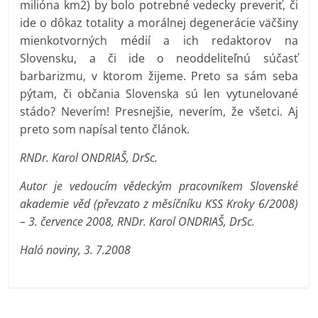
milióna km2) by bolo potrebné vedecky preveriť, či
ide o dôkaz totality a morálnej degenerácie väčšiny
mienkotvorných médií a ich redaktorov na
Slovensku, a či ide o neoddeliteľnú súčasť
barbarizmu, v ktorom žijeme. Preto sa sám seba
pýtam, či občania Slovenska sú len vytunelované
stádo? Neverím! Presnejšie, neverím, že všetci. Aj
preto som napísal tento článok.
RNDr. Karol ONDRIAŠ, DrSc.
Autor je vedoucím vědeckým pracovníkem Slovenské
akademie věd (převzato z měsíčníku KSS Kroky 6/2008)
– 3. července 2008, RNDr. Karol ONDRIAŠ, DrSc.
Haló noviny, 3. 7.2008