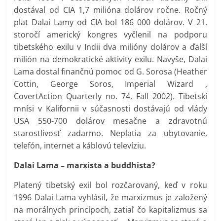
dostával od CIA 1,7 milióna dolárov ročne. Ročný
plat Dalai Lamy od CIA bol 186 000 dolárov. V 21.
storočí americký kongres vyčlenil na podporu
tibetského exilu v Indii dva milióny dolárov a ďalší
milión na demokratické aktivity exilu. Navyše, Dalai
Lama dostal finančnú pomoc od G. Sorosa (Heather
Cottin, George Soros, Imperial Wizard ,
CovertAction Quarterly no. 74, Fall 2002). Tibetskí
mnísi v Kalifornii v súčasnosti dostávajú od vlády
USA 550-700 dolárov mesačne a zdravotnú
starostlivosť zadarmo. Neplatia za ubytovanie,
telefón, internet a káblovú televíziu.
Dalai Lama – marxista a buddhista?
Platený tibetský exil bol rozčarovaný, keď v roku
1996 Dalai Lama vyhlásil, že marxizmus je založený
na morálnych princípoch, zatiaľ čo kapitalizmus sa