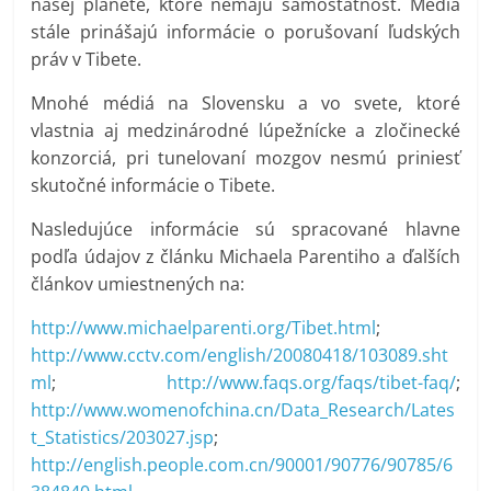
našej planéte, ktoré nemajú samostatnosť. Médiá
stále prinášajú informácie o porušovaní ľudských
práv v Tibete.
Mnohé médiá na Slovensku a vo svete, ktoré
vlastnia aj medzinárodné lúpežnícke a zločinecké
konzorciá, pri tunelovaní mozgov nesmú priniesť
skutočné informácie o Tibete.
Nasledujúce informácie sú spracované hlavne
podľa údajov z článku Michaela Parentiho a ďalších
článkov umiestnených na:
http://www.michaelparenti.org/Tibet.html
;
http://www.cctv.com/english/20080418/103089.sht
ml
;
http://www.faqs.org/faqs/tibet-faq/
;
http://www.womenofchina.cn/Data_Research/Lates
t_Statistics/203027.jsp
;
http://english.people.com.cn/90001/90776/90785/6