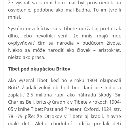
že vyspať sa s mníchom mal byť prostriedok na
osvietenie, podobne ako mal Budha. To im tvrdili
mnísi.
Systém nevoľníctva sa v Tibete udržal aj preto tak
dlho, lebo nevoľníci verili, že mnísi majú moc
ovplyvňovať čím sa narodia v budúcom živote.
Niekto sa môže narodiť ako človek – aristokrat,
niekto ako prasa.
Tibet pod okupáciou Britov
Ako vyzeral Tibet, keď ho v roku 1904 okupovali
Briti? Žiadali voľný obchod bez daní pre Indiu a
zaplatiť 2,5 milióna rupií ako náhradu škody. Sir
Charles Bell, britský úradník v Tibete v rokoch 1904-
05 v knihe Tibet: Past and Present, Oxford, 1924, str.
78 -79 píše: že Otrokov v Tibete aj kradli, hlavne
malé deti. Alebo chudobní rodičia predali deti