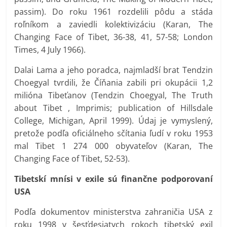
passim). Do roku 1961 rozdelili pôdu a stáda
roľníkom a zaviedli kolektivizáciu (Karan, The
Changing Face of Tibet, 36-38, 41, 57-58; London
Times, 4 July 1966).
Dalai Lama a jeho poradca, najmladší brat Tendzin
Choegyal tvrdili, že Číňania zabili pri okupácii 1,2
milióna Tibeťanov (Tendzin Choegyal, The Truth
about Tibet , Imprimis; publication of Hillsdale
College, Michigan, April 1999). Údaj je vymyslený,
pretože podľa oficiálneho sčítania ľudí v roku 1953
mal Tibet 1 274 000 obyvateľov (Karan, The
Changing Face of Tibet, 52-53).
Tibetskí mnísi v exile sú finančne podporovaní
USA
Podľa dokumentov ministerstva zahraničia USA z
roku 1998 v šesťdesiatych rokoch tibetský exil