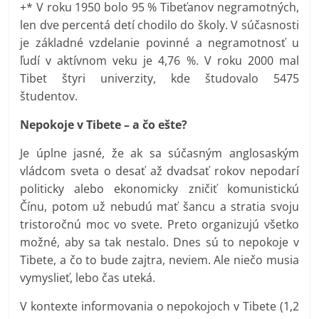
+* V roku 1950 bolo 95 % Tibeťanov negramotných,
len dve percentá detí chodilo do školy. V súčasnosti
je základné vzdelanie povinné a negramotnosť u
ľudí v aktívnom veku je 4,76 %. V roku 2000 mal
Tibet štyri univerzity, kde študovalo 5475
študentov.
Nepokoje v Tibete – a čo ešte?
Je úplne jasné, že ak sa súčasným anglosaským
vládcom sveta o desať až dvadsať rokov nepodarí
politicky alebo ekonomicky zničiť komunistickú
Čínu, potom už nebudú mať šancu a stratia svoju
tristoročnú moc vo svete. Preto organizujú všetko
možné, aby sa tak nestalo. Dnes sú to nepokoje v
Tibete, a čo to bude zajtra, neviem. Ale niečo musia
vymyslieť, lebo čas uteká.
V kontexte informovania o nepokojoch v Tibete (1,2