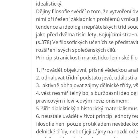
idealistický.
Dějiny filosofie svědčí o tom, že vytvoření d
nimi při řešení základních problémů vznikaj
tendence a ideologii nepřátelských tříd soud
jako před dvěma tisíci lety. Bojujícími stra
(s.378) Ve filosofických učeních se představi
rozšíření svých společenských cílů.
Princip stranickosti marxisticko-leninské fil
1. Provádět objektivní, přísně vědeckou anal
2. odhalovat třídní podstatu jevů, událostí
3. aktivně obhajovat zájmy dělnické třídy, v
4. vést nesmiřitelný boj s buržoasní ideologi
pravicovým i levi¬covým revizionismem;
5. šířit dialektický a historický materialismus
6. neustále uvádět v život princip jednoty te
filosofie není pouze protikladem nevědeckos
dělnické třídy, neboť její zájmy na rozdíl o