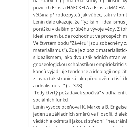
na "starých" (tj. materialistických) filosof
pozicích Ernsta HAECKELA a Ernsta MACHA. 
většina přírodozpytců jak vůbec, tak i v tomto
Lenin dále ukazuje, že "fyzikální" idealism
porážku v dalším průběhu vývoje vědy. Z to
idealismem bude rozhodnut ve prospěch mat
Ve čtvrtém bodu "Závěru" jsou zobecněny záv
materialismus"). Zde je z pozic materialisti
s idealismem, jako dvou základních stran ve fil
gnoseologickou scholastikou empiriokriticism
konců vyjadřuje tendence a ideologii nepřát
zrovna tak stranická jako před dvěma tisíci 
a idealismus…" (s. 378)
Tedy čtvrtý požadavek spočívá" v odhalení tř
sociálních funkcí.
Lenin vysoce oceňoval K. Marxe a B. Engelse
jeden ze základních směrů ve filosofii, dial
vědách a odmítali jakousi střední, "neutrální"