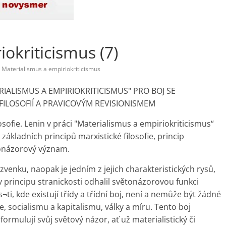
okriticismus (7)
Materialismus a empiriokriticismus
IALISMUS A EMPIRIOKRITICISMUS" PRO BOJ SE
ILOSOFIÍ A PRAVICOVÝM REVISIONISMEM
losofie. Lenin v práci "Materialismus a empiriokriticismus“
základních principů marxistické filosofie, princip
tonázorový význam.
 zvenku, naopak je jedním z jejich charakteristických rysů,
v principu stranickosti odhalil světonázorovou funkci
s¬ti, kde existují třídy a třídní boj, není a nemůže být žádné
e, socialismu a kapitalismu, války a míru. Tento boj
dy formulují svůj světový názor, ať už materialistický či