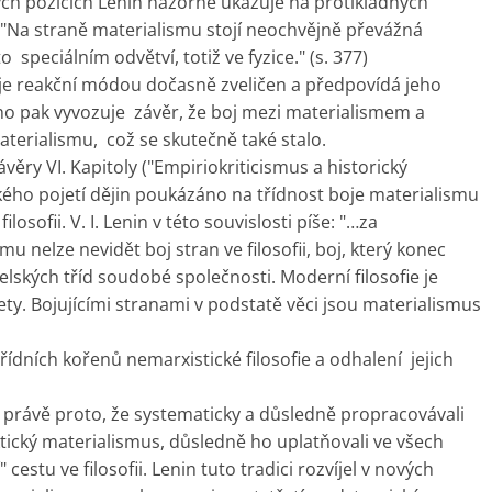
ických pozicích Lenin názorně ukazuje na protikladných
"Na straně materialismu stojí neochvějně převážná
 speciálním odvětví, totiž ve fyzice." (s. 377)
us je reakční módou dočasně zveličen a předpovídá jeho
ho pak vyvozuje závěr, že boj mezi materialismem a
erialismu, což se skutečně také stalo.
ěry VI. Kapitoly ("Empiriokriticismus a historický
ckého pojetí dějin poukázáno na třídnost boje materialismu
osofii. V. I. Lenin v této souvislosti píše: "…za
u nelze nevidět boj stran ve filosofii, boj, který konec
elských tříd soudobé společnosti. Moderní filosofie je
lety. Bojujícími stranami v podstatě věci jsou materialismus
ídních kořenů nemarxistické filosofie a odhalení jejich
 právě proto, že systematicky a důsledně propracovávali
ektický materialismus, důsledně ho uplatňovali ve všech
 cestu ve filosofii. Lenin tuto tradici rozvíjel v nových