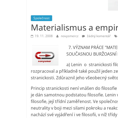
vlastně
prospívá?
Společnost
Materialismus a empiri
19. 11. 2008
novysmercz
žádný komentář
7. VÝZNAM PRÁCE "MATER
SOUČASNOU BURŽOASNÍ F
a) Lenin o stranickosti fi
rozpracoval a příkladně také použil jeden ze 
stranickosti. Zdůraznil jeho všeobecný svě
Princip stranickosti není vnášen do filosofie
je dán samotnou podstatou filosofie. Lenin 
filosofie, její třídní zaměřenost. Ve společno
neutrality v boji mezi silami pokroku a reakc
nachází své vyjádření i ve filosofii, v níž tří