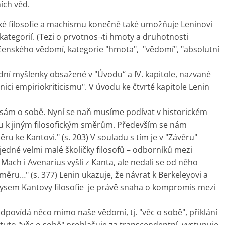
ních věd.
cké filosofie a machismu konečně také umožňuje Leninovi
kategorií. (Tezi o prvotnos¬ti hmoty a druhotnosti
čenského vědomí, kategorie "hmota", "vědomí", "absolutní
ní myšlenky obsažené v "Úvodu“ a IV. kapitole, nazvané
vnici empiriokriticismu". V úvodu ke čtvrté kapitole Lenin
 sám o sobě. Nyní se naň musíme podívat v historickém
ahu k jiným filosofickým směrům. Především se nám
 ke Kantovi." (s. 203) V souladu s tím je v "Závěru"
edné velmi malé školičky filosofů – odborníků mezi
 Mach i Avenarius vyšli z Kanta, ale nedali se od něho
ru…" (s. 377) Lenin ukazuje, že návrat k Berkeleyovi a
ysem Kantovy filosofie je právě snaha o kompromis mezi
dpovídá něco mimo naše vědomí, tj. "věc o sobě", přiklání