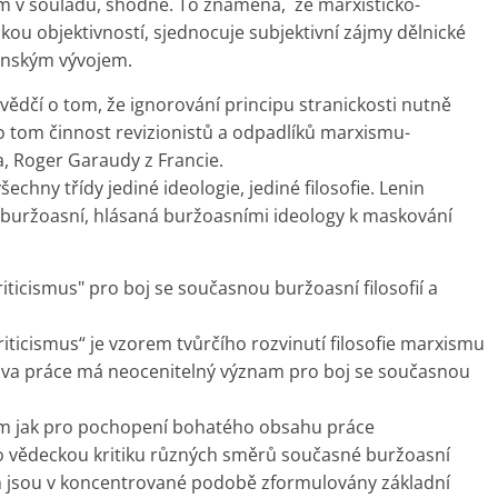
m v souladu, shodné. To znamená, že marxisticko-
ckou objektivností, sjednocuje subjektivní zájmy dělnické
čenským vývojem.
 svědčí o tom, že ignorování principu stranickosti nutně
o tom činnost revizionistů a odpadlíků marxismu-
a, Roger Garaudy z Francie.
echny třídy jediné ideologie, jediné filosofie. Lenin
a buržoasní, hlásaná buržoasními ideology k maskování
ticismus" pro boj se současnou buržoasní filosofií a
riticismus“ je vzorem tvůrčího rozvinutí filosofie marxismu
inova práce má neocenitelný význam pro boj se současnou
m jak pro pochopení bohatého obsahu práce
ro vědeckou kritiku různých směrů současné buržoasní
něm jsou v koncentrované podobě zformulovány základní