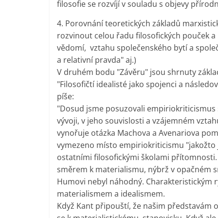
filosofie se rozvíjí v souladu s objevy přírod
4. Porovnání teoretických základů marxisti
rozvinout celou řadu filosofických pouček a 
vědomí, vztahu společenského bytí a spole
a relativní pravda" aj.)
V druhém bodu "Závěru" jsou shrnuty základ
"Filosofičtí idealisté jako spojenci a následo
píše:
"Dosud jsme posuzovali empiriokriticismus
vývoji, v jeho souvislosti a vzájemném vzt
vynořuje otázka Machova a Avenariova poměru
vymezeno místo empiriokriticismu "jakožto j
ostatními filosofickými školami přítomnosti.
směrem k materialismu, nýbrž v opačném smě
Humovi nebyl náhodný. Charakteristickým r
materialismem a idealismem.
Když Kant připouští, že našim představám o