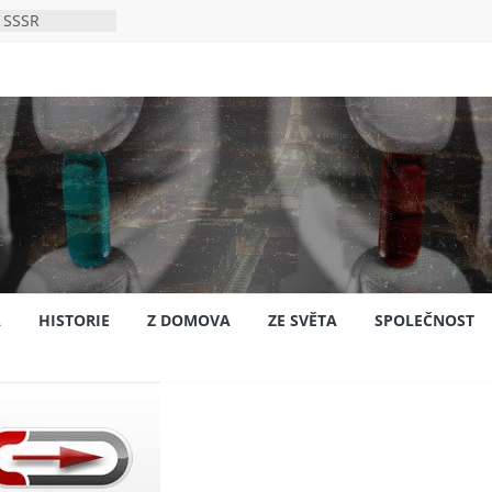
 SSSR
 bylo s
ión?
nsku
A
HISTORIE
Z DOMOVA
ZE SVĚTA
SPOLEČNOST