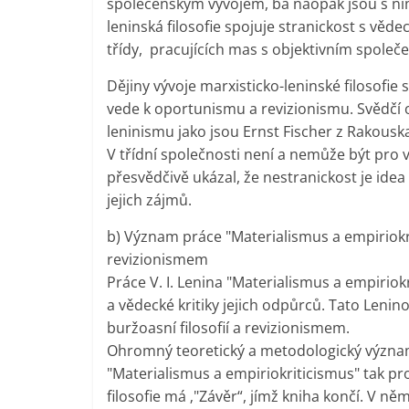
společenským vývojem, ba naopak jsou s ní
leninská filosofie spojuje stranickost s věde
třídy, pracujících mas s objektivním spole
Dějiny vývoje marxisticko-leninské filosofie
vede k oportunismu a revizionismu. Svědčí 
leninismu jako jsou Ernst Fischer z Rakousk
V třídní společnosti není a nemůže být pro vš
přesvědčivě ukázal, že nestranickost je ide
jejich zájmů.
b) Význam práce "Materialismus a empiriokri
revizionismem
Práce V. I. Lenina "Materialismus a empiriok
a vědecké kritiky jejich odpůrců. Tato Len
buržoasní filosofií a revizionismem.
Ohromný teoretický a metodologický význa
"Materialismus a empiriokriticismus" tak p
filosofie má ‚"Závěr“, jímž kniha končí. V 