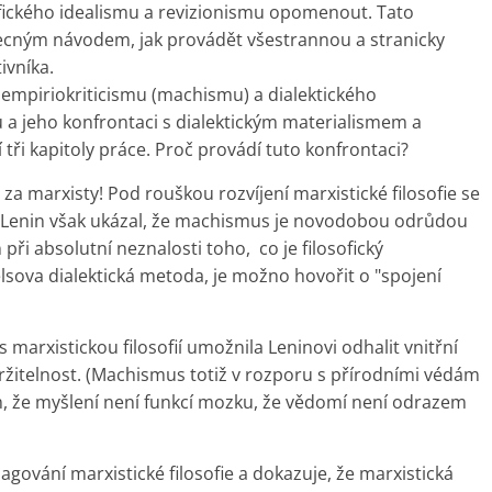
osofického idealismu a revizionismu opomenout. Tato
becným návodem, jak provádět všestrannou a stranicky
ivníka.
y empiriokriticismu (machismu) a dialektického
a jeho konfrontaci s dialektickým materialismem a
tři kapitoly práce. Proč provádí tuto konfrontaci?
 za marxisty! Pod rouškou rozvíjení marxistické filosofie se
 Lenin však ukázal, že machismus je novodobou odrůdou
při absolutní neznalosti toho, co je filosofický
lsova dialektická metoda, je možno hovořit o "spojení
marxistickou filosofií umožnila Leninovi odhalit vnitřní
žitelnost. (Machismus totiž v rozporu s přírodními védám
em, že myšlení není funkcí mozku, že vědomí není odrazem
gování marxistické filosofie a dokazuje, že marxistická