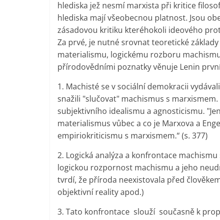
hlediska jež nesmí marxista při kritice fil
hlediska mají všeobecnou platnost. Jsou o
zásadovou kritiku kteréhokoli ideového prot
Za prvé, je nutné srovnat teoretické základ
materialismu, logickému rozboru machismu 
přírodovědními poznatky věnuje Lenin první 
1. Machisté se v sociální demokracii vydávali
snažili "slučovat" machismus s marxismem.
subjektivního idealismu a agnosticismu. "Jen 
materialismus vůbec a co je Marxova a Enge
empiriokriticismu s marxismem.“ (s. 377)
2. Logická analýza a konfrontace machismu s 
logickou rozpornost machismu a jeho neudr
tvrdí, že příroda neexistovala před člověk
objektivní reality apod.)
3. Tato konfrontace slouží současně k propa