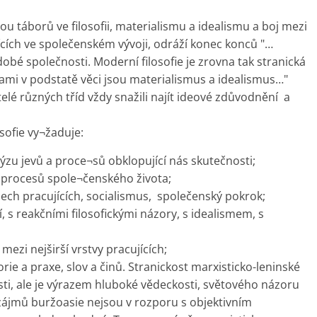
vou táborů ve filosofii, materialismu a idealismu a boj mezi
ících ve společenském vývoji, odráží konec konců "…
obé společnosti. Moderní filosofie je zrovna tak stranická
¬nami v podstatě věci jsou materialismus a idealismus…"
telé různých tříd vždy snažili najít ideové zdůvodnění a
osofie vy¬žaduje:
ýzu jevů a proce¬sů obklopující nás skutečnosti;
 a procesů spole¬čenského života;
šech pracujících, socialismus, společenský pokrok;
í, s reakčními filosofickými názory, s idealismem, s
 mezi nejširší vrstvy pracujících;
orie a praxe, slov a činů. Stranickost marxisticko-leninské
ti, ale je výrazem hluboké vědeckosti, světového názoru
d zájmů buržoasie nejsou v rozporu s objektivním