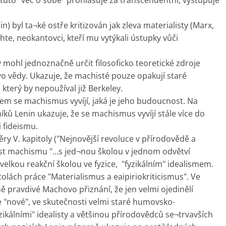
 tuto "věc o sobě" prohlašuje za transcendentní, vystupuje
n) byl ta¬ké ostře kritizován jak zleva materialisty (Marx,
ichte, neokantovci, kteří mu vytýkali ústupky vůči
 mohl jednoznačně určit filosoficko teoretické zdroje
vo vědy. Ukazuje, že machisté pouze opakují staré
terý by nepoužíval již Berkeley.
em se machismus vyvíjí, jaká je jeho budoucnost. Na
ů Lenin ukazuje, že se machismus vyvíjí stále více do
i fideismu.
ry V. kapitoly ("Nejnovější revoluce v přírodovědě a
tost machismu "…s jed¬nou školou v jednom odvětví
velkou reakční školou ve fyzice, "fyzikálním" idealismem.
olách práce "Materialismus a eaipiriokriticismus". Ve
ě pravdivé Machovo přiznání, že jen velmi ojedinělí
 "nové", ve skutečnosti velmi staré humovsko-
fyzikálními" idealisty a většinou přírodovědců se¬trvavších