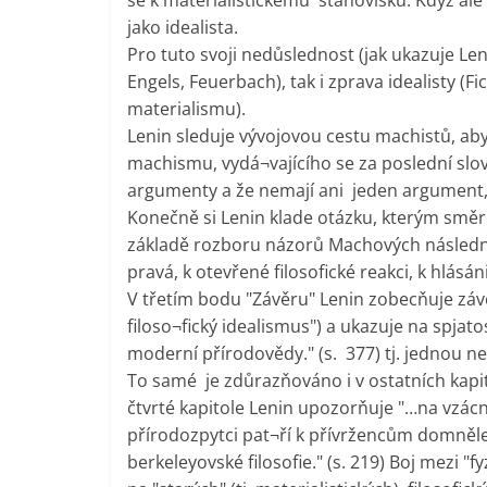
se k materialistickému stanovisku. Když ale
jako idealista.
Pro tuto svoji nedůslednost (jak ukazuje Leni
Engels, Feuerbach), tak i zprava idealisty (F
materialismu).
Lenin sleduje vývojovou cestu machistů, aby
machismu, vydá¬vajícího se za poslední slo
argumenty a že nemají ani jeden argument, k
Konečně si Lenin klade otázku, kterým směr
základě rozboru názorů Machových následník
pravá, k otevřené filosofické reakci, k hlásán
V třetím bodu "Závěru" Lenin zobecňuje závě
filoso¬fický idealismus") a ukazuje na spja
moderní přírodovědy." (s. 377) tj. jednou ne
To samé je zdůrazňováno i v ostatních kapit
čtvrté kapitole Lenin upozorňuje "…na vzácn
přírodozpytci pat¬ří k přívržencům domněle
berkeleyovské filosofie." (s. 219) Boj mezi "