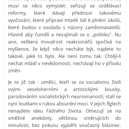
musí se něco vymyslet: seřizují se vzdělávací
reformy, které dávají přednost takovému
vyučování, které připraví mladé lidi k plnění úkolů,
které budou v souladu s názory zaměstnavatelů.
Hlavně aby čuměli a nezajímali se o „politiku". Nu
ano, veškerá moudrost reakcionářů spočívá na
myšlence, že když něco necháte být, najdete to
takové, jaké to bylo. Ale není tomu tak. Chtějí-li
nechat mládí v nevědomosti, nechávají ho v přívalu
změn.
Je to již tak : umělci, kteří se za socialismu živili
svými veseloherními a artistickými kousky,
parodováním socialistických neurovnaností, stalí se
nyní loutkami v rukou absurdní moci. V jejich fíglech
nenajdete ideu řádného života. Omezují se na
směšné anekdoty, většinou směrujících do
minulosti, bez pokusu vyjádřit současný blázinec.