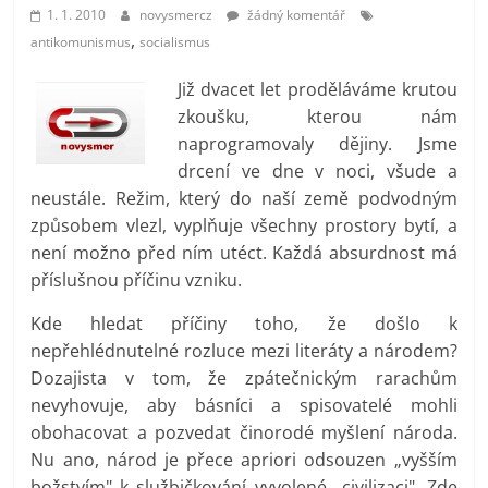
prospívá?
1. 1. 2010
novysmercz
žádný komentář
,
antikomunismus
socialismus
Již dvacet let proděláváme krutou
zkoušku, kterou nám
naprogramovaly dějiny. Jsme
drcení ve dne v noci, všude a
neustále. Režim, který do naší země podvodným
způsobem vlezl, vyplňuje všechny prostory bytí, a
není možno před ním utéct. Každá absurdnost má
příslušnou příčinu vzniku.
Kde hledat příčiny toho, že došlo k
nepřehlédnutelné rozluce mezi literáty a národem?
Dozajista v tom, že zpátečnickým rarachům
nevyhovuje, aby básníci a spisovatelé mohli
obohacovat a pozvedat činorodé myšlení národa.
Nu ano, národ je přece apriori odsouzen „vyšším
božstvím" k službičkování vyvolené „civilizaci". Zde