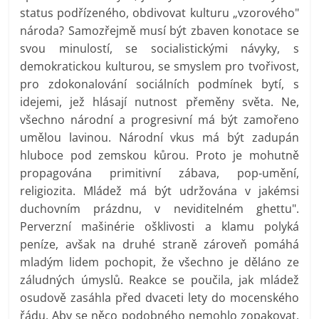
status podřízeného, obdivovat kulturu „vzorového"
národa? Samozřejmě musí být zbaven konotace se
svou minulostí, se socialistickými návyky, s
demokratickou kulturou, se smyslem pro tvořivost,
pro zdokonalování sociálních podmínek bytí, s
idejemi, jež hlásají nutnost přeměny světa. Ne,
všechno národní a progresivní má být zamořeno
umělou lavinou. Národní vkus má být zadupán
hluboce pod zemskou kůrou. Proto je mohutně
propagována primitivní zábava, pop-umění,
religiozita. Mládež má být udržována v jakémsi
duchovním prázdnu, v neviditelném ghettu".
Perverzní mašinérie ošklivosti a klamu polyká
peníze, avšak na druhé straně zároveň pomáhá
mladým lidem pochopit, že všechno je děláno ze
záludných úmyslů. Reakce se poučila, jak mládež
osudově zasáhla před dvaceti lety do mocenského
řádu. Aby se něco podobného nemohlo zopakovat,