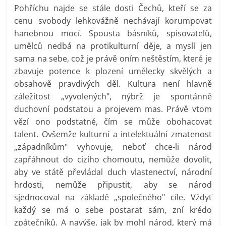
Pohříchu najde se stále dosti Čechů, kteří se za
cenu svobody lehkovážně nechávají korumpovat
hanebnou mocí. Spousta básníků, spisovatelů,
umělců nedbá na protikulturní děje, a myslí jen
sama na sebe, což je právě oním neštěstím, které je
zbavuje potence k plození umělecky skvělých a
obsahově pravdivých děl. Kultura není hlavně
záležitost „vyvolených", nýbrž je spontánně
duchovní podstatou a projevem mas. Právě vtom
vězí ono podstatné, čím se může obohacovat
talent. Ovšemže kulturní a intelektuální zmatenost
„západníkům" vyhovuje, neboť chce-li národ
zapřáhnout do cizího chomoutu, nemůže dovolit,
aby ve státě převládal duch vlastenectví, národní
hrdosti, nemůže připustit, aby se národ
sjednocoval na základě „společného" cíle. Vždyť
každý se má o sebe postarat sám, zní krédo
zpátečníků. A navýše, jak by mohl národ, který má