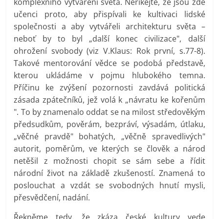
komplexního vytváření světa. Neříkejte, že jsou zde
učenci proto, aby přispívali ke kultivaci lidské
společnosti a aby vytvářeli architekturu světa –
neboť by to byl „další konec civilizace", další
ohrožení svobody (viz V.Klaus: Rok první, s.77-8).
Takové mentorování vědce se podobá představě,
kterou ukládáme v pojmu hlubokého temna.
Příčinu ke zvýšení pozornosti zavdává politická
zásada zpátečníků, jež volá k „návratu ke kořenům
". To by znamenalo oddat se na milost středověkým
předsudkům, pověrám, bezpráví, výsadám, útlaku,
„věčné pravdě" bohatých, „věčně spravedlivých"
autorit, poměrům, ve kterých se člověk a národ
netěšil z možnosti chopit se sám sebe a řídit
národní život na základě zkušeností. Znamená to
poslouchat a vzdát se svobodných hnutí mysli,
přesvědčení, nadání.
Řekněme tedy, že zkáza české kultury vede