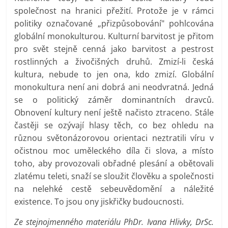
společnost na hranici přežití. Protože je v rámci
politiky označované „přizpůsobování" pohlcována
globální monokulturou. Kulturní barvitost je přitom
pro svět stejně cenná jako barvitost a pestrost
rostlinných a živočišných druhů. Zmizí-li česká
kultura, nebude to jen ona, kdo zmizí. Globální
monokultura není ani dobrá ani neodvratná. Jedná
se o politický záměr dominantních dravců.
Obnovení kultury není ještě načisto ztraceno. Stále
častěji se ozývají hlasy těch, co bez ohledu na
různou světonázorovou orientaci neztratili víru v
očistnou moc uměleckého díla či slova, a místo
toho, aby provozovali obřadné plesání a obětovali
zlatému teleti, snaží se sloužit člověku a společnosti
na nelehké cestě sebeuvědomění a náležité
existence. To jsou ony jiskřičky budoucnosti.
Ze stejnojmenného materiálu PhDr. Ivana Hlivky, DrSc.