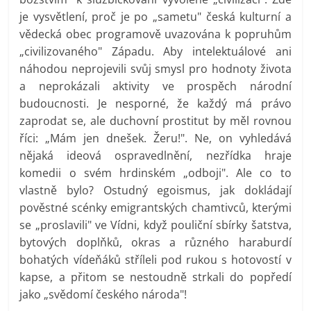
je vysvětlení, proč je po „sametu" česká kulturní a
vědecká obec programově uvazována k popruhům
„civilizovaného" Západu. Aby intelektuálové ani
náhodou neprojevili svůj smysl pro hodnoty života
a neprokázali aktivity ve prospěch národní
budoucnosti. Je nesporné, že každý má právo
zaprodat se, ale duchovní prostitut by měl rovnou
říci: „Mám jen dnešek. Žeru!". Ne, on vyhledává
nějaká ideová ospravedlnění, nezřídka hraje
komedii o svém hrdinském „odboji". Ale co to
vlastně bylo? Ostudný egoismus, jak dokládají
pověstné scénky emigrantských chamtivců, kterými
se „proslavili" ve Vídni, když pouliční sbírky šatstva,
bytových doplňků, okras a různého haraburdí
bohatých vídeňáků stříleli pod rukou s hotovostí v
kapse, a přitom se nestoudně strkali do popředí
jako „svědomí českého národa"!