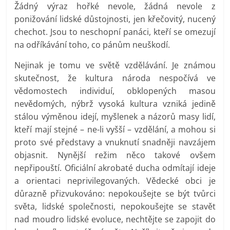
Žádný výraz hořké nevole, žádná nevole z
ponižování lidské důstojnosti, jen křečovitý, nucený
chechot. Jsou to neschopní panáci, kteří se omezují
na odříkávání toho, co pánům neuškodí.
Nejinak je tomu ve světě vzdělávání. Je známou
skutečnost, že kultura národa nespočívá ve
vědomostech individuí, obklopených masou
nevědomých, nýbrž vysoká kultura vzniká jedině
stálou výměnou idejí, myšlenek a názorů masy lidí,
kteří mají stejné – ne-li vyšší – vzdělání, a mohou si
proto své představy a vnuknutí snadněji navzájem
objasnit. Nynější režim něco takové ovšem
nepřipouští. Oficiální akrobaté ducha odmítají ideje
a orientaci neprivilegovaných. Vědecké obci je
důrazně přizvukováno: nepokoušejte se být tvůrci
světa, lidské společnosti, nepokoušejte se stavět
nad moudro lidské evoluce, nechtějte se zapojit do