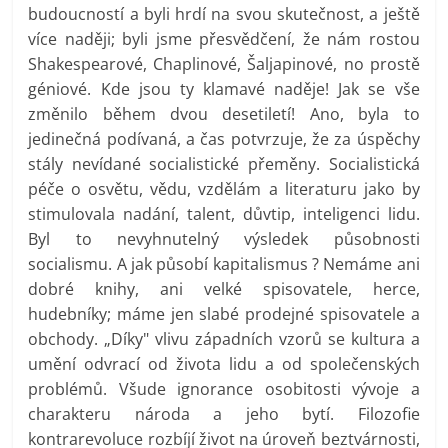
budoucností a byli hrdí na svou skutečnost, a ještě
více naději; byli jsme přesvědčení, že nám rostou
Shakespearové, Chaplinové, Šaljapinové, no prostě
géniové. Kde jsou ty klamavé naděje! Jak se vše
změnilo během dvou desetiletí! Ano, byla to
jedinečná podívaná, a čas potvrzuje, že za úspěchy
stály nevídané socialistické přeměny. Socialistická
péče o osvětu, vědu, vzdělám a literaturu jako by
stimulovala nadání, talent, důvtip, inteligenci lidu.
Byl to nevyhnutelný výsledek působnosti
socialismu. A jak působí kapitalismus ? Nemáme ani
dobré knihy, ani velké spisovatele, herce,
hudebníky; máme jen slabé prodejné spisovatele a
obchody. „Díky" vlivu západních vzorů se kultura a
umění odvrací od života lidu a od společenských
problémů. Všude ignorance osobitosti vývoje a
charakteru národa a jeho bytí. Filozofie
kontrarevoluce rozbíjí život na úroveň beztvárnosti,