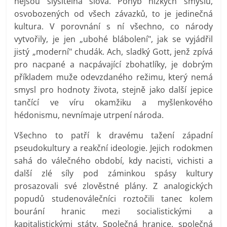
nejsou slyšitelná slova. Pohyb nízkých smyslů,
osvobozených od všech závazků, to je jedinečná
kultura. V porovnání s ní všechno, co národy
vytvořily, je jen „ubohé blábolení", jak se vyjádřil
jistý „moderní" chudák. Ach, sladký Gott, jenž zpívá
pro nacpané a nacpávající zbohatlíky, je dobrým
příkladem muže odevzdaného režimu, který nemá
smysl pro hodnoty života, stejně jako další jepice
tančící ve víru okamžiku a myšlenkového
hédonismu, nevnímaje utrpení národa.
Všechno to patří k dravému tažení západní
pseudokultury a reakční ideologie. Jejich rodokmen
sahá do válečného období, kdy nacisti, vichisti a
další zlé síly pod záminkou spásy kultury
prosazovali své zlověstné plány. Z analogických
popudů studenoválečníci roztočili tanec kolem
bourání hranic mezi socialistickými a
kapitalistickými státy. Společná hranice, společná