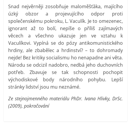
Snad nejvěrněji zosobňuje maloměšťáka, majícího
úzký obzor a projevujícího odpor proti
společenskému pokroku, L. Vaculík. Je to omezenec,
ignorant až to bolí, nepíše o příliš zajímavých
věcech a všechno ukazuje jen ve vztahu k
Vaculíkovi. Vypíná se do pózy antikomunistického
hrdiny, ale zbabělec a hrdinství? – to dohromady
nejde! Bez kritiky socialismu ho nenapadne ani věta.
Národu se odcizil nadobro, nedbá jeho duchovních
potřeb. Zbavuje se tak schopnosti pochopit
východiskové body národního pohybu. Lepší
stránky lidství jsou mu neznámé.
Ze stejnojmenného materiálu PhDr. Ivana Hlivky, DrSc.
(2009), pokračování