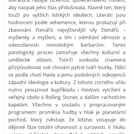
aby naopak jeho hlas přidušovala, hlavně ten, který
touží po vyšších lidských ideálech. Literáti jsou
hodnoceni podle vehemence, kterou prokazují při
zbavování čtenářů nejvýživnější síly čtenářů –
myšlenky a myšlení, a tím i odmítání věrnosti a
odevzdanosti novodobým barbarům. Tento
patologický proces zamořuje všechny kulturní a
umělecké oblasti. Tvůrčí svoboda znamená
přizpůsobovat své chování pyšné tváři loutky, řídící
se podle chutí Havla a jemu podobných odkojenců
západní ideologie a kultury. Z tohoto zorného uhlu
nutno posuzovat kupříkladu i Havlovo vytržení a
veřejný obdiv k Rolling Stones a dalším rachotícím
kapelám. Všechno v souladu s propracovaným
programem: proměna hudby v hluk je planetární
pochod, který zvěstuje, že lidstvo vstupuje do
dějinné fáze totální ohavnosti a surovosti. V hluku