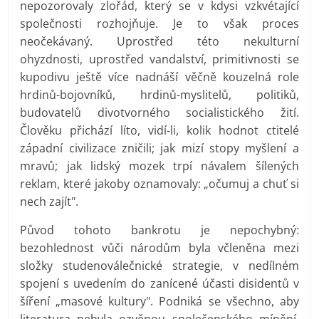
nepozorovaly zlořád, který se v kdysi vzkvétající
společnosti rozhojňuje. Je to však proces
neočekávaný. Uprostřed této nekulturní
ohyzdnosti, uprostřed vandalství, primitivnosti se
kupodivu ještě více nadnáší věčně kouzelná role
hrdinů-bojovníků, hrdinů-myslitelů, politiků,
budovatelů divotvorného socialistického žití.
Člověku přichází líto, vidí-li, kolik hodnot ctitelé
západní civilizace zničili; jak mizí stopy myšlení a
mravů; jak lidský mozek trpí návalem šílených
reklam, které jakoby oznamovaly: „očumuj a chuť si
nech zajít".
Původ tohoto bankrotu je nepochybný:
bezohlednost vůči národům byla včleněna mezi
složky studenoválečnické strategie, v nedílném
spojení s uvedením do zanícené účasti disidentů v
šíření „masové kultury". Podniká se všechno, aby
literatura nebyla ozvěnou společenského mínění,