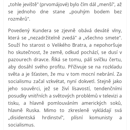
„tohle jeviště" (prvomájové) bylo čím dál „menší", až
se jednoho dne stane „pouhým bodem bez
rozměrů".
Povedený Kundera se zjevně obává deváté vlny,
která se „nezadržitelně zvedá" a „všechno smete".
Souží ho starost o Velikého Bratra, a nepohoršuje
ho skutečnost, že země, odkud pochází, se dusí v
pazourech dravce. Říká se tomu, pálí svíčku čertu,
aby dosáhl svého profitu. Přiživuje se na rozkladu
světa a je šťasten, že mu v tom mocní nebrání. Za
socialismu začal vzkvétat, nyní dokvetl. Stejně jako
jeho souvěrci, jež se živí lísavostí, tendenčními
posudky vnitřních a světových problémů v televizi a
tisku, a hlavně pomlouváním amerických soků,
hlavně Ruska. Mimo to zkresleně vykládají svá
„disidentská hrdinství", plísní komunisty a
socialismus.