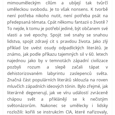
mimouměleckým cílům a ubíjejí tak tvůrčí
uměleckou svobodu. Je to však nonsens. K tvorbě
není potřeba nikoho nutit, není potřeba psát na
předepsaná témata. Cpát někomu fantazii o životě ?
To nejde, k tomu je potřebí jediné, být občanem své
vlasti a své epochy. Spojit své snahy se snahou
lidstva, spojit zdravý cit s pravdou života. Jako zlý
příklad lze uvést osudy odpadlických literátů. Je
známo, jak podle příkazu tajemných sil v 60. letech
najednou jako by v temnotách západní civilizace
pozbyli rozum a slepě začali tápat v
dehistorizovaném labyrintu zaslepenců světa.
Značná část populárních literátů sklouzla na roven
mluvčích západních ideových tónin. Bylo zřejmé, jak
literárně degenerují, jak ve víru událostí zvráceně
chápou svět a přiklánějí se k nečistým
světonázorům. Nakonec se umělecky i lidsky
rozložili: kořili se instrukcím CIA, které nařizovaly,