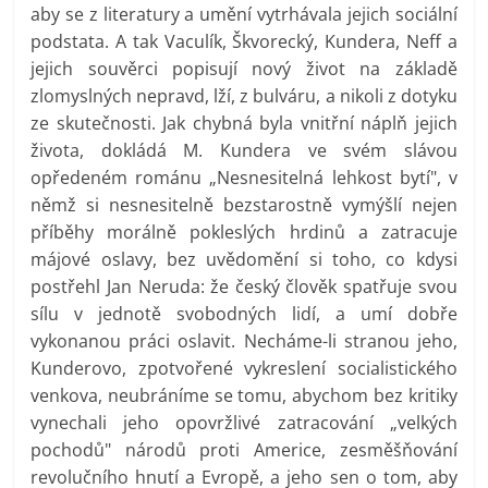
aby se z literatury a umění vytrhávala jejich sociální
podstata. A tak Vaculík, Škvorecký, Kundera, Neff a
jejich souvěrci popisují nový život na základě
zlomyslných nepravd, lží, z bulváru, a nikoli z dotyku
ze skutečnosti. Jak chybná byla vnitřní náplň jejich
života, dokládá M. Kundera ve svém slávou
opředeném románu „Nesnesitelná lehkost bytí", v
němž si nesnesitelně bezstarostně vymýšlí nejen
příběhy morálně pokleslých hrdinů a zatracuje
májové oslavy, bez uvědomění si toho, co kdysi
postřehl Jan Neruda: že český člověk spatřuje svou
sílu v jednotě svobodných lidí, a umí dobře
vykonanou práci oslavit. Necháme-li stranou jeho,
Kunderovo, zpotvořené vykreslení socialistického
venkova, neubráníme se tomu, abychom bez kritiky
vynechali jeho opovržlivé zatracování „velkých
pochodů" národů proti Americe, zesměšňování
revolučního hnutí a Evropě, a jeho sen o tom, aby