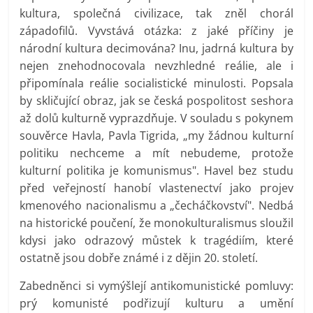
kultura, společná civilizace, tak zněl chorál
západofilů. Vyvstává otázka: z jaké příčiny je
národní kultura decimována? Inu, jadrná kultura by
nejen znehodnocovala nevzhledné reálie, ale i
připomínala reálie socialistické minulosti. Popsala
by skličující obraz, jak se česká pospolitost seshora
až dolů kulturně vyprazdňuje. V souladu s pokynem
souvěrce Havla, Pavla Tigrida, „my žádnou kulturní
politiku nechceme a mít nebudeme, protože
kulturní politika je komunismus". Havel bez studu
před veřejností hanobí vlastenectví jako projev
kmenového nacionalismu a „čecháčkovství". Nedbá
na historické poučení, že monokulturalismus sloužil
kdysi jako odrazový můstek k tragédiím, které
ostatně jsou dobře známé i z dějin 20. století.
Zabedněnci si vymýšlejí antikomunistické pomluvy:
prý komunisté podřizují kulturu a umění