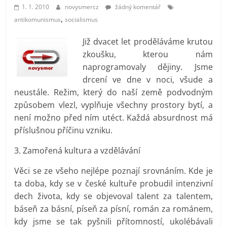
prospívá?
1. 1. 2010
novysmercz
žádný komentář
,
antikomunismus
socialismus
Již dvacet let proděláváme krutou
zkoušku, kterou nám
naprogramovaly dějiny. Jsme
drcení ve dne v noci, všude a
neustále. Režim, který do naší země podvodným
způsobem vlezl, vyplňuje všechny prostory bytí, a
není možno před ním utéct. Každá absurdnost má
příslušnou příčinu vzniku.
3. Zamořená kultura a vzdělávání
Věci se ze všeho nejlépe poznají srovnáním. Kde je
ta doba, kdy se v české kultuře probudil intenzivní
dech života, kdy se objevoval talent za talentem,
báseň za básní, píseň za písní, román za románem,
kdy jsme se tak pyšnili přítomností, ukolébávali