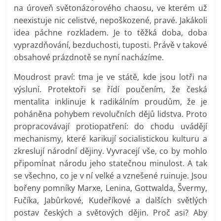
na úroveň světonázorového chaosu, ve kterém už
neexistuje nic celistvé, nepoškozené, pravé. Jakákoli
idea páchne rozkladem. Je to těžká doba, doba
vyprazdňování, bezduchosti, tuposti. Právě v takové
obsahové prázdnotě se nyní nacházíme.
Moudrost praví: tma je ve státě, kde jsou lotři na
výsluní. Protektoři se řídí poučením, že česká
mentalita inklinuje k radikálním proudům, že je
poháněna pohybem revolučních dějů lidstva. Proto
propracovávají protiopatření: do chodu uvádějí
mechanismy, které karikují socialistickou kulturu a
zkreslují národní dějiny. Vyvracejí vše, co by mohlo
připomínat národu jeho statečnou minulost. A tak
se všechno, co je v ní velké a vznešené ruinuje. Jsou
bořeny pomníky Marxe, Lenina, Gottwalda, Švermy,
Fučíka, Jabůrkové, Kudeříkové a dalších světlých
postav českých a světových dějin. Proč asi? Aby