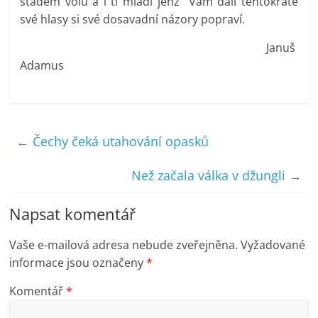
stádem volů a i ti mladí jenž Vám dali tentokráte
své hlasy si své dosavadní názory popraví.
Januš
Adamus
←
Čechy čeká utahování opasků
Než začala válka v džungli
→
Napsat komentář
Vaše e-mailová adresa nebude zveřejněna.
Vyžadované
informace jsou označeny
*
Komentář
*