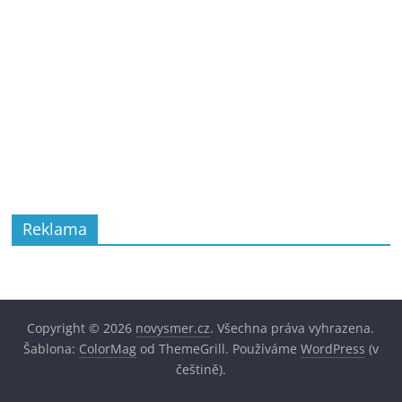
Reklama
Copyright © 2026
novysmer.cz
. Všechna práva vyhrazena.
Šablona:
ColorMag
od ThemeGrill. Používáme
WordPress
(v
češtině).