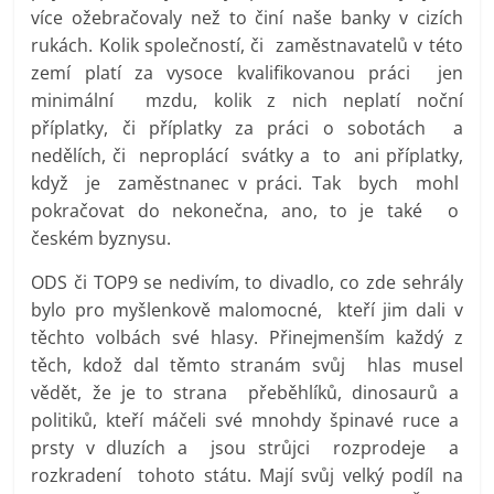
více ožebračovaly než to činí naše banky v cizích
rukách. Kolik společností, či zaměstnavatelů v této
zemí platí za vysoce kvalifikovanou práci jen
minimální mzdu, kolik z nich neplatí noční
příplatky, či příplatky za práci o sobotách a
nedělích, či neproplácí svátky a to ani příplatky,
když je zaměstnanec v práci. Tak bych mohl
pokračovat do nekonečna, ano, to je také o
českém byznysu.
ODS či TOP9 se nedivím, to divadlo, co zde sehrály
bylo pro myšlenkově malomocné, kteří jim dali v
těchto volbách své hlasy. Přinejmenším každý z
těch, kdož dal těmto stranám svůj hlas musel
vědět, že je to strana přeběhlíků, dinosaurů a
politiků, kteří máčeli své mnohdy špinavé ruce a
prsty v dluzích a jsou strůjci rozprodeje a
rozkradení tohoto státu. Mají svůj velký podíl na