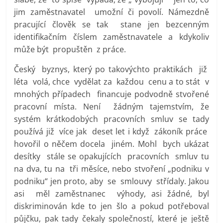
jim zaměstnavatel umožní či povolí. Námezdně
pracující člověk se tak stane jen bezcenným
identifikačním číslem zaměstnavatele a kdykoliv
může být propuštěn z práce.
Český byznys, který po takovýchto praktikách již
léta volá, chce vydělat za každou cenu a to stát v
mnohých případech financuje podvodně stvořené
pracovní místa. Není žádným tajemstvím, že
systém krátkodobých pracovních smluv se tady
používá již více jak deset let i když zákoník práce
hovořil o něčem docela jiném. Mohl bych ukázat
desítky stále se opakujících pracovních smluv tu
na dva, tu na tři měsíce, nebo stvoření „podniku v
podniku“ jen proto, aby se smlouvy střídaly. Jakou
asi měl zaměstnanec výhody, asi žádné, byl
diskriminován kde to jen šlo a pokud potřeboval
půjčku, pak tady čekaly společností, které je ještě