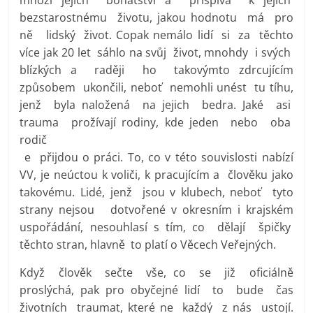
bezstarostnému životu, jakou hodnotu má pro
ně lidský život. Copak nemálo lidí si za těchto
více jak 20 let sáhlo na svůj život, mnohdy i svých
blízkých a raději ho takovýmto zdrcujícím
způsobem ukončili, neboť nemohli unést tu tíhu,
jenž byla naložená na jejich bedra. Jaké asi
trauma prožívají rodiny, kde jeden nebo oba
rodič
e přijdou o práci. To, co v této souvislosti nabízí
VV, je neúctou k voliči, k pracujícím a člověku jako
takovému. Lidé, jenž jsou v klubech, neboť tyto
strany nejsou dotvořené v okresním i krajském
uspořádání, nesouhlasí s tím, co dělají špičky
těchto stran, hlavně to platí o Věcech Veřejných.
Když člověk sečte vše, co se již oficiálně
proslýchá, pak pro obyčejné lidí to bude čas
životních traumat, které ne každý z nás ustojí.