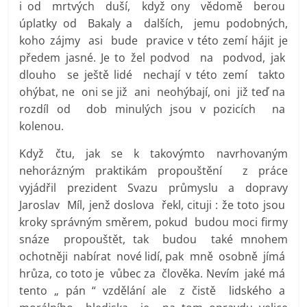
i od mrtvých duší, když ony vědomě berou
úplatky od Bakaly a dalších, jemu podobných,
koho zájmy asi bude pravice v této zemí hájit je
předem jasné. Je to žel podvod na podvod, jak
dlouho se ještě lidé nechají v této zemí takto
ohýbat, ne oni se již ani neohýbají, oni již teď na
rozdíl od dob minulých jsou v pozicích na
kolenou.
Když čtu, jak se k takovýmto navrhovaným
nehorázným praktikám propouštění z práce
vyjádřil prezident Svazu průmyslu a dopravy
Jaroslav Míl, jenž doslova řekl, cituji : že toto jsou
kroky správným směrem, pokud budou moci firmy
snáze propouštět, tak budou také mnohem
ochotněji nabírat nové lidí, pak mně osobně jímá
hrůza, co toto je vůbec za člověka. Nevím jaké má
tento „ pán “ vzdělání ale z čistě lidského a