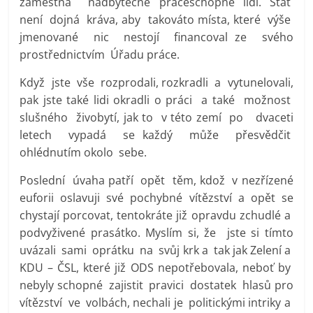
zaměstná nadbytečné práceschopné lidí. Stát
není dojná kráva, aby takováto místa, které výše
jmenované nic nestojí financoval ze svého
prostřednictvím Úřadu práce.
Když jste vše rozprodali, rozkradli a vytunelovali,
pak jste také lidi okradli o práci a také možnost
slušného živobytí, jak to v této zemí po dvaceti
letech vypadá se každý může přesvědčit
ohlédnutím okolo sebe.
Poslední úvaha patří opět těm, kdož v nezřízené
euforii oslavuji své pochybné vítězství a opět se
chystají porcovat, tentokráte již opravdu zchudlé a
podvyživené prasátko. Myslím si, že jste si tímto
uvázali sami oprátku na svůj krk a tak jak Zelení a
KDU – ČSL, které již ODS nepotřebovala, neboť by
nebyly schopné zajistit pravici dostatek hlasů pro
vítězství ve volbách, nechali je politickými intriky a