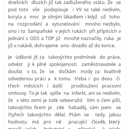
dnešních dluzích již tak zadluženého státu. Že se
pod toto vše podepisuje i VV se také nedivím,
koryta a moc je silným lákadlem i když už toho
na rozprodání a vytunelování mnoho nezbylo,
ono i to šampaňské v jejích rukách při přípitcích v
jednání s ODS a TOP již mnohé naznačily, ruka je
již v rukávě, dohrajeme ono divadlo až do konce.
Je úděsné jít za takovýchto podmínek do práce,
odvést ji k plné spokojenosti zaměstnavatele a
doufat v to, že se dočkám mzdy za kvalitně
odvedenou práci a k tomu třeba i po dvou či
třech měsících i další prodloužení pracovní
smlouvy. To je tak spíše na infarkt, ani se nedivím,
že v této zemí je tolik sebevražd. Vím o čem píší,
takovýchto firem je zde habaděj, sám jsem ve
čtyřech takovýchto dělal. Ptám se tedy, jakou
hodnotu má pro ně pracující člověk, který
množí jejích bohatství a přispívá k jejich