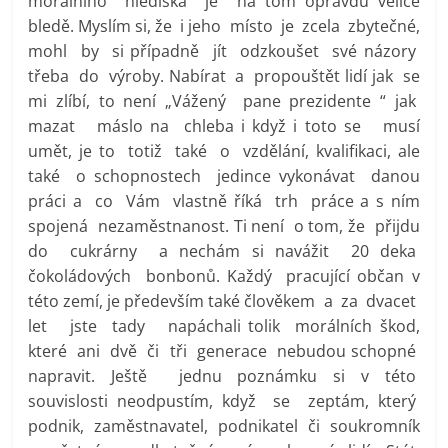
morálního hlediska je na tom opravdu velice
bledě. Myslím si, že i jeho místo je zcela zbytečné,
mohl by si případně jít odzkoušet své názory
třeba do výroby. Nabírat a propouštět lidí jak se
mi zlíbí, to není „Vážený pane prezidente “ jak
mazat máslo na chleba i když i toto se musí
umět, je to totiž také o vzdělání, kvalifikaci, ale
také o schopnostech jedince vykonávat danou
práci a co Vám vlastně říká trh práce a s ním
spojená nezaměstnanost. Ti není o tom, že přijdu
do cukrárny a nechám si navážit 20 deka
čokoládových bonbonů. Každý pracující občan v
této zemí, je především také člověkem a za dvacet
let jste tady napáchali tolik morálních škod,
které ani dvě či tři generace nebudou schopné
napravit. Ještě jednu poznámku si v této
souvislosti neodpustím, když se zeptám, který
podnik, zaměstnavatel, podnikatel či soukromník