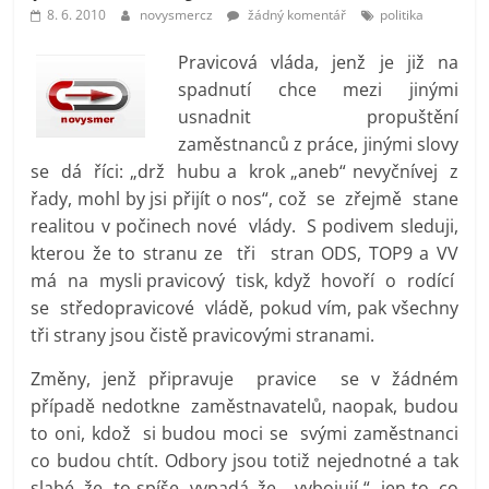
prospívá?
8. 6. 2010
novysmercz
žádný komentář
politika
Pravicová vláda, jenž je již na
spadnutí chce mezi jinými
usnadnit propuštění
zaměstnanců z práce, jinými slovy
se dá říci: „drž hubu a krok „aneb“ nevyčnívej z
řady, mohl by jsi přijít o nos“, což se zřejmě stane
realitou v počinech nové vlády. S podivem sleduji,
kterou že to stranu ze tři stran ODS, TOP9 a VV
má na mysli pravicový tisk, když hovoří o rodící
se středopravicové vládě, pokud vím, pak všechny
tři strany jsou čistě pravicovými stranami.
Změny, jenž připravuje pravice se v žádném
případě nedotkne zaměstnavatelů, naopak, budou
to oni, kdož si budou moci se svými zaměstnanci
co budou chtít. Odbory jsou totiž nejednotné a tak
slabé, že to spíše vypadá, že „ vybojují “ jen to, co