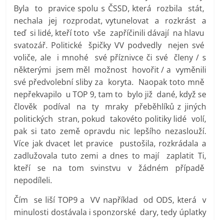
Byla to pravice spolu s ČSSD, která rozbila stát,
nechala jej rozprodat, vytunelovat a rozkrást a
teď si lidé, kteří toto vše zapříčinili dávají na hlavu
svatozář. Politické špičky VV podvedly nejen své
voliče, ale i mnohé své příznivce či své členy / s
některými jsem měl možnost hovořit / a vyměnili
své předvolební sliby za koryta. Naopak toto mně
nepřekvapilo u TOP 9, tam to bylo již dané, když se
člověk podíval na ty mraky přeběhlíků z jiných
politických stran, pokud takovéto politiky lidé volí,
pak si tato země opravdu nic lepšího nezaslouží.
Více jak dvacet let pravice pustošila, rozkrádala a
zadlužovala tuto zemi a dnes to mají zaplatit Ti,
kteří se na tom svinstvu v žádném případě
nepodíleli.
Čím se liší TOP9 a VV například od ODS, která v
minulosti dostávala i sponzorské dary, tedy úplatky