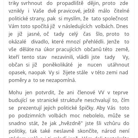
triky svrhnout do propadliště dějin, proto zde
vznikly i Vaše dvě pravicové, ještě málo čitelné
politické strany, pak si myslím, že tato společnost
Vám toto spočítá již v následujících volbách. Dnes
je již jasné, oč tady celý čas šlo, proto to
okázalé divadlo, které mnozí přehlédli. Jenže to
vše děláte na úkor pracujících občanů této země,
kteří tento stav nezavinili, vládli jste tady Vy,
občan si již poněkolikáté je nucen utáhnout
opasek, naopak Vy si žijete stále v této zemi nad
poměry a to se nezapomíná.
Mohu jen potvrdit, že ani členové VV v teprve
budující se stranické struktuře neschvalují to, čím
se prezentují jejich politické špičky. Aby Vás toto
po podzimních volbách moc nebolelo, může se
snadno stát, že jak „hvězdně" jste šli vzhůru do
politiky, tak také neslavně skončíte, národ není