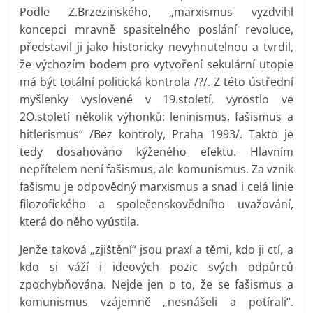
Podle Z.Brzezinského, „marxismus vyzdvihl
koncepci mravně spasitelného poslání revoluce,
představil ji jako historicky nevyhnutelnou a tvrdil,
že výchozím bodem pro vytvoření sekulární utopie
má být totální politická kontrola /?/. Z této ústřední
myšlenky vyslovené v 19.století, vyrostlo ve
2O.století několik výhonků: leninismus, fašismus a
hitlerismus“ /Bez kontroly, Praha 1993/. Takto je
tedy dosahováno kýženého efektu. Hlavním
nepřítelem není fašismus, ale komunismus. Za vznik
fašismu je odpovědný marxismus a snad i celá linie
filozofického a společenskovědního uvažování,
která do něho vyústila.
Jenže taková „zjištění“ jsou praxí a těmi, kdo ji ctí, a
kdo si váží i ideových pozic svých odpůrců
zpochybňována. Nejde jen o to, že se fašismus a
komunismus vzájemně „nesnášeli a potírali“.