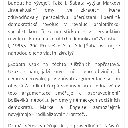
budoucího vývoje“. Také J. Šabata vytýká Marxovi
„intelektuální omyl“ „ve zkratech, které
zdůvodňovaly perspektivu přerůstání liberálně
demokratické revoluci v revoluci proletářsko-
socialistickou či komunistickou – v perspektivu
revoluce, která má zničit trh i demokracii“ /!//Listy č.
l, 1995,s. 20/. Při veškeré úctě k J.Šabatovi, nejde
náhodou o jeho vlastní zkraty?
J.Šabata však na těchto zjištěních nepřestává.
Ukazuje nám, jaký smysl mělo jeho obvinění, k
čemu směřovalo, jaký způsob argumentace se jím
otevírá /a odkud čerpá své inspirace/. Jedna větev
této argumentace směřuje k „ospravedlnění“
bolševiků, neboť „ti jen omyly německých sociálních
demokratů, Marxe a Engelse samozřejmě
nevyjímaje – radikalizovali“ /Tamtéž/.
Druhá větev směřuje k „ospravedlnění“ fašistů.