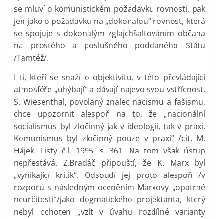
se mluví o komunistickém požadavku rovnosti, pak
jen jako o požadavku na „dokonalou“ rovnost, která
se spojuje s dokonalým zglajchšaltováním občana
na prostého a poslušného poddaného Státu
/Tamtéž/.
I ti, kteří se snaží o objektivitu, v této převládající
atmosféře „uhýbají“ a dávají najevo svou vstřícnost.
S. Wiesenthal, povolaný znalec nacismu a fašismu,
chce upozornit alespoň na to, že „nacionální
socialismus byl zločinný jak v ideologii, tak v praxi.
Komunismus byl zločinný pouze v praxi“ /cit. M.
Hájek, Listy č.l, 1995, s. 361. Na tom však ústup
nepřestává. Z.Bradáč připouští, že K. Marx byl
„vynikající kritik“. Odsoudí jej proto alespoň /v
rozporu s následným oceněním Marxovy „opatrné
neurčitosti“/jako dogmatického projektanta, který
nebyl ochoten „vzít v úvahu rozdílné varianty