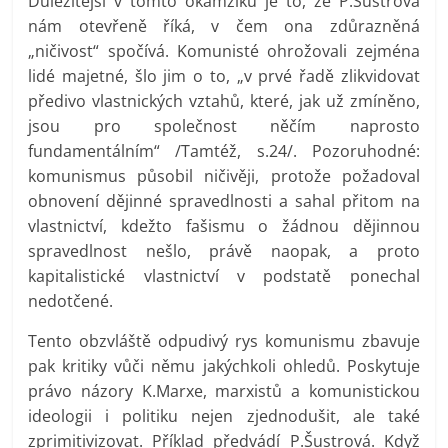
Důležitější v tomto okamžiku je to, že P.Šustrová
nám otevřeně říká, v čem ona zdůrazněná
„ničivost“ spočívá. Komunisté ohrožovali zejména
lidé majetné, šlo jim o to, „v prvé řadě zlikvidovat
předivo vlastnických vztahů, které, jak už zmíněno,
jsou pro společnost něčím naprosto
fundamentálním“ /Tamtéž, s.24/. Pozoruhodné:
komunismus působil ničivěji, protože požadoval
obnovení dějinné spravedlnosti a sahal přitom na
vlastnictví, kdežto fašismu o žádnou dějinnou
spravedlnost nešlo, právě naopak, a proto
kapitalistické vlastnictví v podstatě ponechal
nedotčené.
Tento obzvláště odpudivý rys komunismu zbavuje
pak kritiky vůči němu jakýchkoli ohledů. Poskytuje
právo názory K.Marxe, marxistů a komunistickou
ideologii i politiku nejen zjednodušit, ale také
zprimitivizovat. Příklad předvádí P.Šustrová. Když