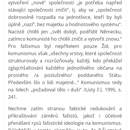
vytvoření „nové“ společnosti „je potřeba napřed
stávající společnosti zničit“, tj. aby se „společnost
dobrovolně rozpadla na jednotlivce, kteří by byli
úplně „nazí“, bez majetku a hodnotového systému“.
Nacisté chtěli jen „svět dobýt, podřídit Německu,
zatímco komunisté ho chtěli zničit a vytvořit znovu.“
Pro fašismus byl nepřítelem pouze Žid, pro
komunismus však „všechny vrstvy, které společnost
strukturovaly a rozrůzňovaly, každý, kdo překážel
zglajchšaltování každého jednotlivého občana na
prostého /a poslušného/ poddaného Státu.
Především šlo o lidi majetné…“ Komunismus tedy
na lidech „požadoval tělo i duši“ /Listy č.l, 1995, s.
241.
Nechme zatím stranou faktické redukování a
přikrašlování záměrů fašistů, jakož i účelové
přenášení rysů fašistické ideologie na komunismus.