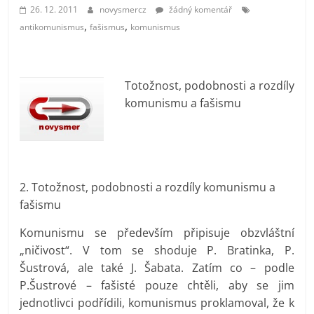
prospívá?
26. 12. 2011
novysmercz
žádný komentář
,
,
antikomunismus
fašismus
komunismus
Totožnost, podobnosti a rozdíly
komunismu a fašismu
2. Totožnost, podobnosti a rozdíly komunismu a
fašismu
Komunismu se především připisuje obzvláštní
„ničivost“. V tom se shoduje P. Bratinka, P.
Šustrová, ale také J. Šabata. Zatím co – podle
P.Šustrové – fašisté pouze chtěli, aby se jim
jednotlivci podřídili, komunismus proklamoval, že k