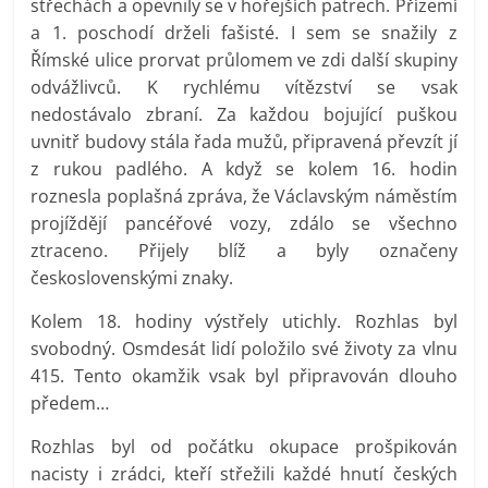
střechách a opevnily se v hořejších patrech. Přízemí
a 1. poschodí drželi fašisté. I sem se snažily z
Římské ulice prorvat průlomem ve zdi další skupiny
odvážlivců. K rychlému vítězství se vsak
nedostávalo zbraní. Za každou bojující puškou
uvnitř budovy stála řada mužů, připravená převzít jí
z rukou padlého. A když se kolem 16. hodin
roznesla poplašná zpráva, že Václavským náměstím
projíždějí pancéřové vozy, zdálo se všechno
ztraceno. Přijely blíž a byly označeny
československými znaky.
Kolem 18. hodiny výstřely utichly. Rozhlas byl
svobodný. Osmdesát lidí položilo své životy za vlnu
415. Tento okamžik vsak byl připravován dlouho
předem…
Rozhlas byl od počátku okupace prošpikován
nacisty i zrádci, kteří střežili každé hnutí českých