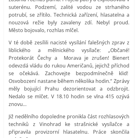
suterénu. Podzemí, zalité vodou ze strhaného
potrubí, se zřítilo. Technická zařízení, hlasatelna a
nouzová režie byly zavaleny zdí. Nebyl proud.
Město bojovalo, rozhlas mlčel.
V té době zesílili nacisté vysílání falešných zprav z
liblického a mělnického vysílače: „Občané!
Protekorát Čechy a Morava je zrušen! Bienert
odevzdá vládu do rukou Američanů, jejichž příchod
se očekává. Zachovejte bezpodmínečně klid!
Osvobození nastane během několika hodin.“ Zprávy
měly bojující Prahu dezorientovat a odzbrojit.
Nedalo se mlčet. V 18.10 hodin se vlna 415 ozývá
znovu…
Již nedělního dopoledne pronikla část rozhlasových
techniků z Vinohrad ke strašnické vysílačce a
připravila provizorní hlasatelnu. Práce skončila