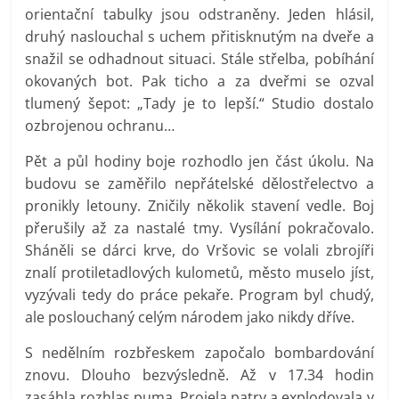
orientační tabulky jsou odstraněny. Jeden hlásil,
druhý naslouchal s uchem přitisknutým na dveře a
snažil se odhadnout situaci. Stále střelba, pobíhání
okovaných bot. Pak ticho a za dveřmi se ozval
tlumený šepot: „Tady je to lepší.“ Studio dostalo
ozbrojenou ochranu…
Pět a půl hodiny boje rozhodlo jen část úkolu. Na
budovu se zaměřilo nepřátelské dělostřelectvo a
pronikly letouny. Zničily několik stavení vedle. Boj
přerušily až za nastalé tmy. Vysílání pokračovalo.
Sháněli se dárci krve, do Vršovic se volali zbrojíři
znalí protiletadlových kulometů, město muselo jíst,
vyzývali tedy do práce pekaře. Program byl chudý,
ale poslouchaný celým národem jako nikdy dříve.
S nedělním rozbřeskem započalo bombardování
znovu. Dlouho bezvýsledně. Až v 17.34 hodin
zasáhla rozhlas puma. Projela patry a explodovala v