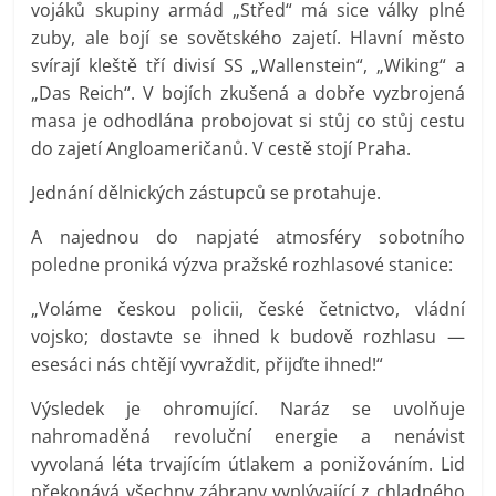
vojáků skupiny armád „Střed“ má sice války plné
zuby, ale bojí se sovětského zajetí. Hlavní město
svírají kleště tří divisí SS „Wallenstein“, „Wiking“ a
„Das Reich“. V bojích zkušená a dobře vyzbrojená
masa je odhodlána probojovat si stůj co stůj cestu
do zajetí Angloameričanů. V cestě stojí Praha.
Jednání dělnických zástupců se protahuje.
A najednou do napjaté atmosféry sobotního
poledne proniká výzva pražské rozhlasové stanice:
„Voláme českou policii, české četnictvo, vládní
vojsko; dostavte se ihned k budově rozhlasu —
esesáci nás chtějí vyvraždit, přijďte ihned!“
Výsledek je ohromující. Naráz se uvolňuje
nahromaděná revoluční energie a nenávist
vyvolaná léta trvajícím útlakem a ponižováním. Lid
překonává všechny zábrany vyplývající z chladného