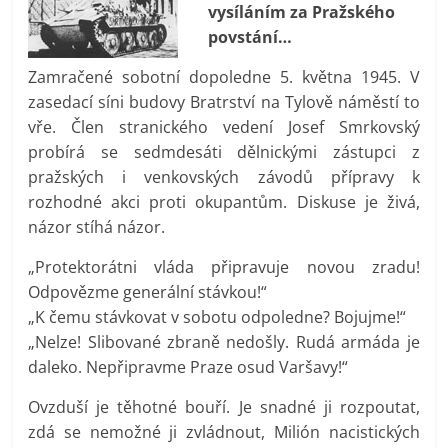
vysíláním za Pražského
prospívá?
povstání…
Zamračené sobotní dopoledne 5. května 1945. V
zasedací síni budovy Bratrství na Tylově náměstí to
vře. Člen stranického vedení Josef Smrkovský
probírá se sedmdesáti dělnickými zástupci z
pražských i venkovských závodů přípravy k
rozhodné akci proti okupantům. Diskuse je živá,
názor stíhá názor.
„Protektorátni vláda připravuje novou zradu!
Odpovězme generální stávkou!“
„K čemu stávkovat v sobotu odpoledne? Bojujme!“
„Nelze! Slibované zbraně nedošly. Rudá armáda je
daleko. Nepřipravme Praze osud Varšavy!“
Ovzduší je těhotné bouří. Je snadné ji rozpoutat,
zdá se nemožné ji zvládnout, Milión nacistických