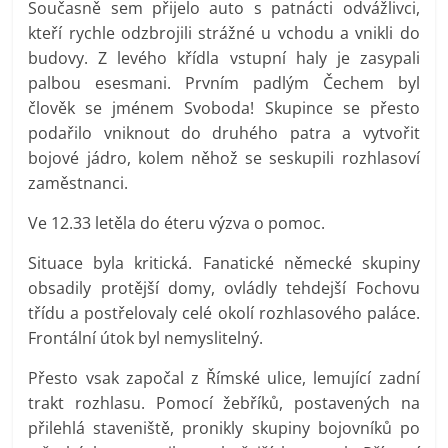
Současně sem přijelo auto s patnácti odvážlivci,
kteří rychle odzbrojili strážné u vchodu a vnikli do
budovy. Z levého křídla vstupní haly je zasypali
palbou esesmani. Prvním padlým Čechem byl
člověk se jménem Svoboda! Skupince se přesto
podařilo vniknout do druhého patra a vytvořit
bojové jádro, kolem něhož se seskupili rozhlasoví
zaměstnanci.
Ve 12.33 letěla do éteru výzva o pomoc.
Situace byla kritická. Fanatické německé skupiny
obsadily protější domy, ovládly tehdejší Fochovu
třídu a postřelovaly celé okolí rozhlasového paláce.
Frontální útok byl nemyslitelný.
Přesto vsak započal z Římské ulice, lemující zadní
trakt rozhlasu. Pomocí žebříků, postavených na
přilehlá staveniště, pronikly skupiny bojovníků po