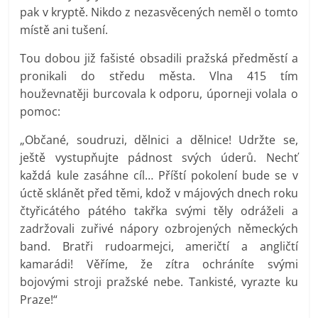
pak v kryptě. Nikdo z nezasvěcených neměl o tomto
místě ani tušení.
Tou dobou již fašisté obsadili pražská předměstí a
pronikali do středu města. Vlna 415 tím
houževnatěji burcovala k odporu, úporneji volala o
pomoc:
„Občané, soudruzi, dělnici a dělnice! Udržte se,
ještě vystupňujte pádnost svých úderů. Nechť
každá kule zasáhne cíl… Příští pokolení bude se v
úctě sklánět před těmi, kdož v májových dnech roku
čtyřicátého pátého takřka svými těly odráželi a
zadržovali zuřivé nápory ozbrojených německých
band. Bratři rudoarmejci, američtí a angličtí
kamarádi! Věříme, že zítra ochráníte svými
bojovými stroji pražské nebe. Tankisté, vyrazte ku
Praze!“