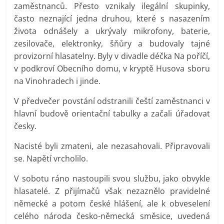
zaměstnanců. Přesto vznikaly ilegální skupinky,
často neznající jedna druhou, které s nasazením
života odnášely a ukrývaly mikrofony, baterie,
zesilovače, elektronky, šňůry a budovaly tajné
provizorní hlasatelny. Byly v divadle déčka Na poříčí,
v podkroví Obecního domu, v kryptě Husova sboru
na Vinohradech i jinde.
V předvečer povstání odstranili čeští zaměstnanci v
hlavní budově orientační tabulky a začali úřadovat
česky.
Nacisté byli zmateni, ale nezasahovali. Připravovali
se. Napětí vrcholilo.
V sobotu ráno nastoupili svou službu, jako obvykle
hlasatelé. Z přijímačů však nezaznělo pravidelné
německé a potom české hlášení, ale k obveselení
celého národa česko-německá směsice, uvedená