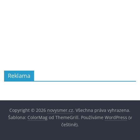
Reklama
Copyright © 2026
novysmer.cz
. Všechna práva vyhrazena.
Šablona:
ColorMag
od ThemeGrill. Používáme
WordPress
(v
češtině).