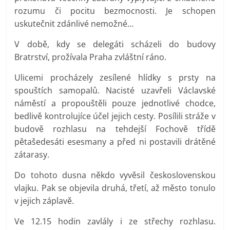
rozumu či pocitu bezmocnosti. Je schopen
uskutečnit zdánlivé nemožné…
V době, kdy se delegáti scházeli do budovy
Bratrství, prožívala Praha zvláštní ráno.
Ulicemi procházely zesílené hlídky s prsty na
spouštích samopalů. Nacisté uzavřeli Václavské
náměstí a propouštěli pouze jednotlivé chodce,
bedlivě kontrolujíce účel jejich cesty. Posílili stráže v
budově rozhlasu na tehdejší Fochově třídě
pětašedesáti esesmany a před ni postavili drátěné
zátarasy.
Do tohoto dusna někdo vyvěsil československou
vlajku. Pak se objevila druhá, třetí, až město tonulo
v jejich záplavě.
Ve 12.15 hodin zavlály i ze střechy rozhlasu.