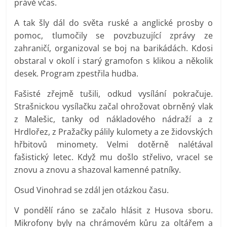
právě včas.
A tak šly dál do světa ruské a anglické prosby o
pomoc, tlumočily se povzbuzující zprávy ze
zahraničí, organizoval se boj na barikádách. Kdosi
obstaral v okolí i starý gramofon s klikou a několik
desek. Program zpestřila hudba.
Fašisté zřejmě tušili, odkud vysílání pokračuje.
Strašnickou vysílačku začal ohrožovat obrněný vlak
z Malešic, tanky od nákladového nádraží a z
Hrdlořez, z Pražačky pálily kulomety a ze židovských
hřbitovů minomety. Velmi dotěrně nalétával
fašistický letec. Když mu došlo střelivo, vracel se
znovu a znovu a shazoval kamenné patníky.
Osud Vinohrad se zdál jen otázkou času.
V pondělí ráno se začalo hlásit z Husova sboru.
Mikrofony byly na chrámovém kůru za oltářem a