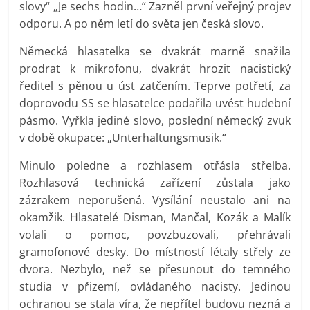
slovy“ „Je sechs hodin…“ Zazněl první veřejný projev
odporu. A po něm letí do světa jen česká slovo.
Německá hlasatelka se dvakrát marně snažila
prodrat k mikrofonu, dvakrát hrozit nacistický
ředitel s pěnou u úst zatčením. Teprve potřetí, za
doprovodu SS se hlasatelce podařila uvést hudební
pásmo. Vyřkla jediné slovo, poslední německý zvuk
v době okupace: „Unterhaltungsmusik.“
Minulo poledne a rozhlasem otřásla střelba.
Rozhlasová technická zařízení zůstala jako
zázrakem neporušená. Vysílání neustalo ani na
okamžik. Hlasatelé Disman, Mančal, Kozák a Malík
volali o pomoc, povzbuzovali, přehrávali
gramofonové desky. Do místností létaly střely ze
dvora. Nezbylo, než se přesunout do temného
studia v přizemí, ovládaného nacisty. Jedinou
ochranou se stala víra, že nepřítel budovu nezná a