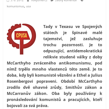
5. 6. 2012
novysmercz
žádný komentář
prospívá?
,
komunismus
usa
Tady v Texasu ve Spojených
státech je špinavé malé
tajemství, jež zasluhuje
trochu pozornosti. Je to
odpuzující, antidemokratická
relikvie studené války z doby
McCarthyho zvráceného antikomunismu, pod
nímž trpělo mnoho vlastenců této země. Je to
doba, kdy byli komunisté vězněni a Ethel a Julius
Rosenbergovi popraveni. Období McCarthyho
zrodilo dvě ohavné zrůdy, Smithův zákon a
McCarranův zákon. Oba byly používány k
pronásledování komunistů a pracujících, kteří
bojovali za svá práva.