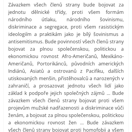
Závazkem všech členů strany bude bojovat za
jednotu dělnické třídy, proti všem formám
národního útlaku, národního šovinismu,
diskriminace a segregace, proti všem rasistickým
ideologiím a praktikám jako je bílý šovinismus a
antisemitismus. Bude povinností všech členů strany
bojovat za plnou společenskou, politickou a
ekonomickou rovnost Afro-Američanů, Mexikáno-
Američanů, Portorikánců, původních amerických
Indiánů, Asiatů a ostrovanů z Pacifiku, dalších
utiskovaných menšin, přistěhovalců a narozených v
zahraničí, a prosazovat jednotu všech lidí jako
základ k podpoře jejich společných zájmů … Bude
závazkem všech členů strany bojovat proti všem
projevům mužské nadřazenosti a diskriminace vůči
ženám, a bojovat za plnou společenskou, politickou
a ekonomickou rovnost žen … Bude závazkem
všech členů strany bojovat proti homofobii a všem