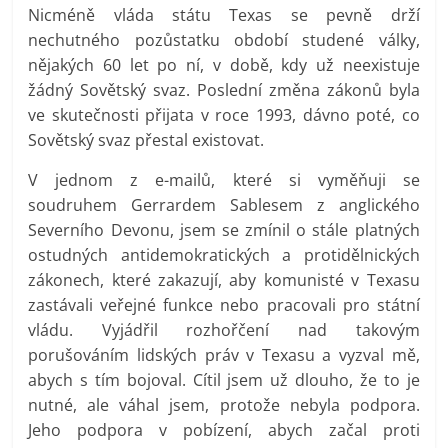
Nicméně vláda státu Texas se pevně drží
nechutného pozůstatku období studené války,
nějakých 60 let po ní, v době, kdy už neexistuje
žádný Sovětský svaz. Poslední změna zákonů byla
ve skutečnosti přijata v roce 1993, dávno poté, co
Sovětský svaz přestal existovat.
V jednom z e-mailů, které si vyměňuji se
soudruhem Gerrardem Sablesem z anglického
Severního Devonu, jsem se zmínil o stále platných
ostudných antidemokratických a protidělnických
zákonech, které zakazují, aby komunisté v Texasu
zastávali veřejné funkce nebo pracovali pro státní
vládu. Vyjádřil rozhořčení nad takovým
porušováním lidských práv v Texasu a vyzval mě,
abych s tím bojoval. Cítil jsem už dlouho, že to je
nutné, ale váhal jsem, protože nebyla podpora.
Jeho podpora v pobízení, abych začal proti