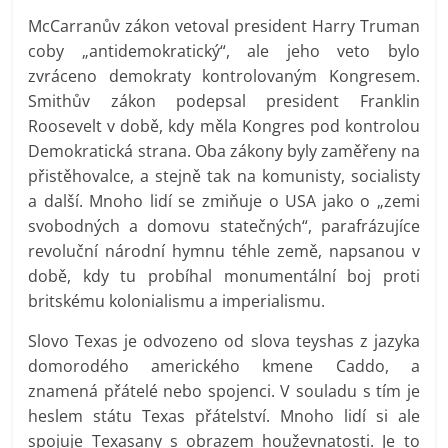
McCarranův zákon vetoval president Harry Truman
coby „antidemokratický“, ale jeho veto bylo
zvráceno demokraty kontrolovaným Kongresem.
Smithův zákon podepsal president Franklin
Roosevelt v době, kdy měla Kongres pod kontrolou
Demokratická strana. Oba zákony byly zaměřeny na
přistěhovalce, a stejně tak na komunisty, socialisty
a další. Mnoho lidí se zmiňuje o USA jako o „zemi
svobodných a domovu statečných“, parafrázujíce
revoluční národní hymnu téhle země, napsanou v
době, kdy tu probíhal monumentální boj proti
britskému kolonialismu a imperialismu.
Slovo Texas je odvozeno od slova teyshas z jazyka
domorodého amerického kmene Caddo, a
znamená přátelé nebo spojenci. V souladu s tím je
heslem státu Texas přátelství. Mnoho lidí si ale
spojuje Texasany s obrazem houževnatosti. Je to