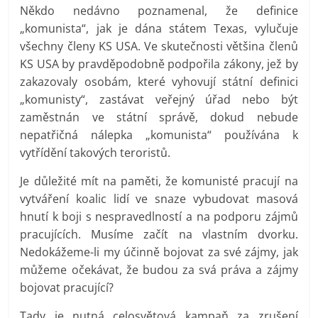
Někdo nedávno poznamenal, že definice
„komunista“, jak je dána státem Texas, vylučuje
všechny členy KS USA. Ve skutečnosti většina členů
KS USA by pravděpodobně podpořila zákony, jež by
zakazovaly osobám, které vyhovují státní definici
„komunisty“, zastávat veřejný úřad nebo být
zaměstnán ve státní správě, dokud nebude
nepatřičná nálepka „komunista“ používána k
vytřídění takových teroristů.
Je důležité mít na paměti, že komunisté pracují na
vytváření koalic lidí ve snaze vybudovat masová
hnutí k boji s nespravedlností a na podporu zájmů
pracujících. Musíme začít na vlastním dvorku.
Nedokážeme-li my účinně bojovat za své zájmy, jak
můžeme očekávat, že budou za svá práva a zájmy
bojovat pracující?
Tady je nutná celosvětová kampaň za zrušení