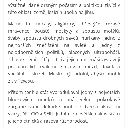
výstižné, dané drsným počasím a politikou, tkvící v
této oblasti země, ležící hluboko na jihu.
Máme tu močály, aligátory, chřestýše, rezavé
mravence, pouště, moskyty a spoustu motýlů,
šváby, spoustu drobných savců, hurikány, jedno z
nejhorších znečištění na světě a jedny z
nejodpornějších politiků, placených ultraboháči.
Tihle extrémističtí politici a jejich mecenáši vystavují
pracující lid trvalému snižování mezd, dávek a
sociálních služeb. Musíte být odolní, abyste mohli
žít v Texasu.
Přitom tenhle stát vyprodukoval jedny z největších
bluesových umělců a má velmi pokrokově
zorganizované dělnické hnutí se dvěma aktivními
svazy, AFL-CIO a SEIU. Jedním z nevětších aktiv státu
je jeho etnická a rasová různorodost.