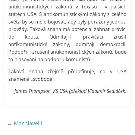
antikomunistických zákonů v Texasu i v dalších
státech USA. S antikomunistickými zákony z celého
světa by se mělo bojovat, aby byly poraženy jednou
provždy. Taková snaha má potenciál zahnat pravici
do kouta. Odmítají-li pravičáci zrušit
antikomunistické zákony, odmítají demokracii.
Podpoří-li zrušení antikomunistických zákonů, bude
to hlasování na podporu komunistů.
Taková snaha zřejmě předefinuje, co v USA
znamená „svoboda“.
James Thompson, KS USA (překlad Vladimír Sedláček)
←
Machiavelli