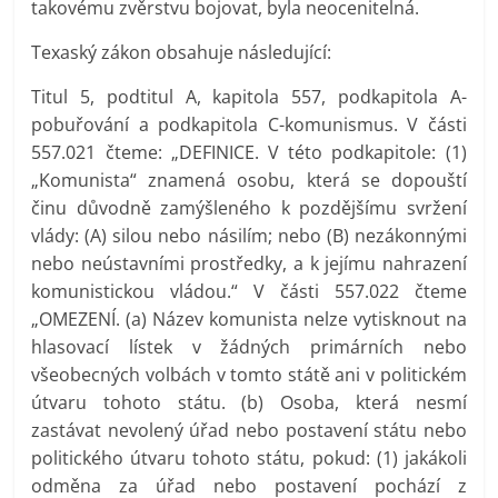
takovému zvěrstvu bojovat, byla neocenitelná.
Texaský zákon obsahuje následující:
Titul 5, podtitul A, kapitola 557, podkapitola A-
pobuřování a podkapitola C-komunismus. V části
557.021 čteme: „DEFINICE. V této podkapitole: (1)
„Komunista“ znamená osobu, která se dopouští
činu důvodně zamýšleného k pozdějšímu svržení
vlády: (A) silou nebo násilím; nebo (B) nezákonnými
nebo neústavními prostředky, a k jejímu nahrazení
komunistickou vládou.“ V části 557.022 čteme
„OMEZENÍ. (a) Název komunista nelze vytisknout na
hlasovací lístek v žádných primárních nebo
všeobecných volbách v tomto státě ani v politickém
útvaru tohoto státu. (b) Osoba, která nesmí
zastávat nevolený úřad nebo postavení státu nebo
politického útvaru tohoto státu, pokud: (1) jakákoli
odměna za úřad nebo postavení pochází z