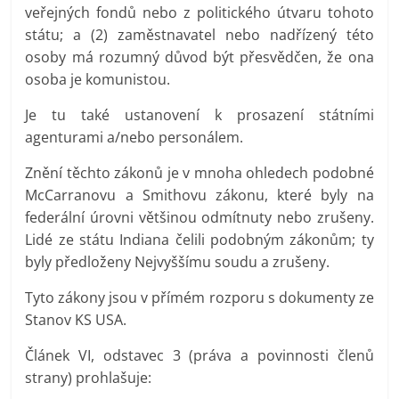
veřejných fondů nebo z politického útvaru tohoto
státu; a (2) zaměstnavatel nebo nadřízený této
osoby má rozumný důvod být přesvědčen, že ona
osoba je komunistou.
Je tu také ustanovení k prosazení státními
agenturami a/nebo personálem.
Znění těchto zákonů je v mnoha ohledech podobné
McCarranovu a Smithovu zákonu, které byly na
federální úrovni většinou odmítnuty nebo zrušeny.
Lidé ze státu Indiana čelili podobným zákonům; ty
byly předloženy Nejvyššímu soudu a zrušeny.
Tyto zákony jsou v přímém rozporu s dokumenty ze
Stanov KS USA.
Článek VI, odstavec 3 (práva a povinnosti členů
strany) prohlašuje: