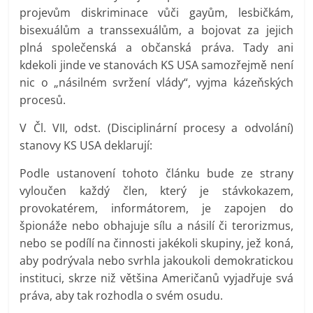
projevům diskriminace vůči gayům, lesbičkám,
bisexuálům a transsexuálům, a bojovat za jejich
plná společenská a občanská práva. Tady ani
kdekoli jinde ve stanovách KS USA samozřejmě není
nic o „násilném svržení vlády“, vyjma kázeňských
procesů.
V Čl. VII, odst. (Disciplinární procesy a odvolání)
stanovy KS USA deklarují:
Podle ustanovení tohoto článku bude ze strany
vyloučen každý člen, který je stávkokazem,
provokatérem, informátorem, je zapojen do
špionáže nebo obhajuje sílu a násilí či terorizmus,
nebo se podílí na činnosti jakékoli skupiny, jež koná,
aby podrývala nebo svrhla jakoukoli demokratickou
instituci, skrze niž většina Američanů vyjadřuje svá
práva, aby tak rozhodla o svém osudu.